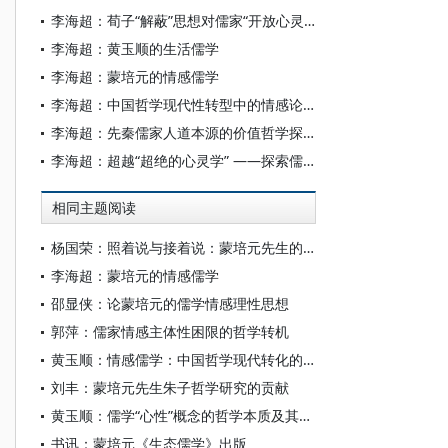
李海超：荀子“解蔽”思想对儒家“开放心灵”建构的启示
李海超：黄玉顺的生活儒学
李海超：蒙培元的情感儒学
李海超：中国哲学现代性转型中的情感论进路及其发展逻辑
李海超：先秦儒家人道本源的价值哲学探微
李海超：超越“超绝的心灵学” ——探索儒家心灵哲学开展的新路径
相同主题阅读
杨国荣：照着说与接着说：蒙培元先生的中国哲学研究
李海超：蒙培元的情感儒学
邵显侠：论蒙培元的儒学情感理性思想
郭萍：儒家情感主体性困限的哲学转机
黄玉顺：情感儒学：中国哲学现代转化的一个范例——蒙培元哲学思想研究
刘丰：蒙培元先生朱子哲学研究的贡献
黄玉顺：儒学“心性”概念的哲学本质及其当代转化
书讯：蒙培元《生态儒学》出版