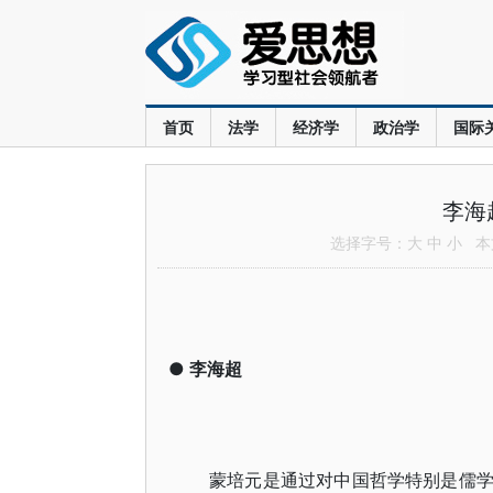
首页
法学
经济学
政治学
国际
李海
选择字号：
大
中
小
本文
●
李海超
蒙培元是通过对中国哲学特别是儒