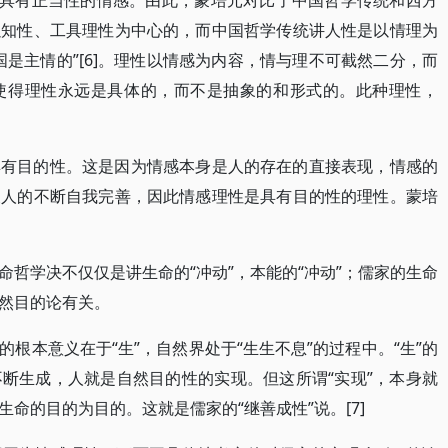
作具有正当性的情感。由此，蒙培元对比了中国哲学传统和西方
以知性、工具理性为中心的，而中国哲学传统讲人性是以情理为
是主情的”[6]。理性以情感为内容，情与理不可截然二分，而
使得理性永远是具体的，而不是抽象的和形式的。此种理性，
具有目的性。这是因为情感本身是人的存在的直接表现，情感的
及人的不断自我完善，因此情感理性是具有目的性的理性。蒙培
哲学决不仅仅是讲生命的“冲动”，本能的“冲动”；儒家的生命
然目的论有关。
根本意义在于“生”，自然界处于“生生不息”的过程中。“生”的
断生成，人就是自然目的性的实现。但这所谓“实现”，本身就
命的目的为目的。这就是儒家的“继善成性”说。[7]