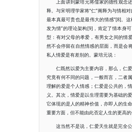
上面讲到蒙培元将儒家的德性观念还
释。与宋明理学家将“仁”阐释为与情相
最本真最可贵也是最伟大的情感”[8]。
发为情”的理论架构[9]，肯定了情本身
型：有对父母的孝爱，有男女之间的情爱
然不会停留在自然情感的层面，而是会将
私人情爱是有差别的。蒙培元说：
仁既然以爱为主要内容，那么，仁
究竟有何不同的问题，一般而言，二者
理解的爱是个人情感；仁爱是公共的，
义。其次，情爱是以生理需要为基础的
它体现的是人的精神价值，亦即人的生
重要方面，但不能由此否定人生的更高的价
这当然不是说，仁爱天生就是完全