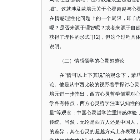
域”。这就涉及蒙培元关于心灵超越与心
在情感理性化问题上的一个局限，即自
呢？是否来源于理智呢？或者来源于自然
获得了理性的形式”[12]，但这个过程
说明。
（二）情感儒学的心灵超越论
在“情可以上下其说”的观念下，
论。他是从中西比较的视野着手探讨心灵哲
培元进一步指出，西方心灵哲学侧重对
学各有特点，西方心灵哲学注重认知性的
量”等观念；中国心灵哲学注重情感体验
传统。当然，无论是西方人还是中国人
的差异，其在心灵的超越方式上亦表现