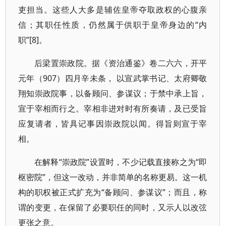
吏担当。这些人大多是辅佐皇帝夺取政权的心腹亲
信；其职任性质，仍然属于供职于皇帝身边的“内
职”[8]。
后梁置崇政院。据《资治通鉴》卷二六六，开平
元年（907）四月辛未条， 以宣武掌书记、太府卿敬
翔知崇政院事，以备顾问、参谋议；于禁中承上旨，
宣于宰相而行之。宰相非进对时有所奏请，及已受旨
应复请者，皆具记事因崇政院以闻。得旨则宣于宰
相。
在解释“崇政院”设置时，不少记载直接称之为“即
枢密院”，但这一改动，并非简单的名称更易。这一机
构的职权被正式扩充为“备顾问、参谋议”；而且，称
谓的变更，在保留了必要职任的同时，又示人以改弦
更张之意。