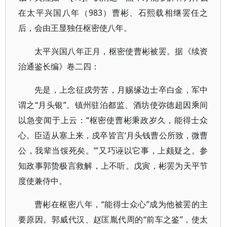
在太平兴国八年（983）曹彬、石熙载相继罢任之
后，会由王显独任枢密使八年。
太平兴国八年正月，枢密使曹彬被罢。据《续资
治通鉴长编》卷二四：
先是，上念征戍劳苦，月赐缘边士卒白金，军中
谓之“月头银”。镇州驻泊都监、酒坊使弥德超因乘间
以急变闻于上云：“枢密使曹彬秉政岁久，能得士众
心。臣适从塞上来，戍卒皆言‘月头钱曹公所致，微曹
公，我辈当馁死矣。’”又巧诬以它事，上颇疑之。参
知政事郭贽极言救解，上不听。戊寅，彬罢为天平节
度使兼侍中。
曹彬在枢密八年，“能得士众心”成为他被罢的主
要原因。郭威代汉、赵匡胤代周的“前车之鉴”，使太