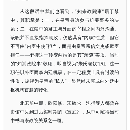
从这段话中我们也看到，“知崇政院事”居于禁
中，其职掌是：一，在皇帝身边参与机要事务的决
策；二，在禁中的君主与外廷的宰相之间内外沟通。
该职并不直接指挥朝政，仍然具有“内职”性质；但它
不再由“内臣中使”担当，而是由皇帝亲信文吏或武臣
担任——衔接这一转变两端的是其“亲随”实质。当时
的“知崇政院事”敬翔，即自视为“朱氏老奴”[9]。这一
职任以外臣而掌内廷机事，在一定程度上具有过渡的
性质，被视为皇帝的“私人”，显然尚未完成向外廷中
枢机构首脑的转化。
北宋前中期，欧阳修、宋敏求、沈括等人都曾在
史馆中见到过后梁时期的《宣底》，从中可窥得当时
中书与崇政院关系之一斑。