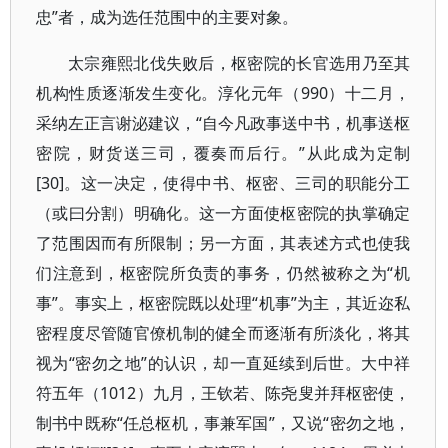
忠”者，成为选任范围中的主要对象。
太宗雍熙北伐失败后，枢密院的长官选用乃至其
机构性质逐渐发生变化。淳化元年（990）十二月，
采纳左正言谢泌建议，“自今凡政事送中书，机事送枢
密院，财货送三司，覆奏而后行。”从此成为定制
[30]。这一决定，使得中书、枢密、三司的职能分工
（或曰分割）明确化。这一方面使枢密院的执掌确定
了范围因而有所限制；另一方面，其表述方式也使我
们注意到，枢密院所负责的事务，仍然被称之为“机
事”。事实上，枢密院既以处理“机事”为主，其近迩私
密程度尽管随官僚机制的健全而逐渐有所淡化，将其
视为“密勿之地”的认识，却一直延续到后世。大中祥
符五年（1012）九月，王钦若、陈尧叟并拜枢密使，
制书中既称“任总枢机，事兼军国”，又说“密勿之地，