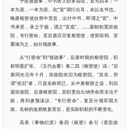
予按唐故事，中书舍人职掌诏诰，皆写四本：一
本为底，一本为宣。此“宣”谓行出耳，未以名书也。
晚唐枢密使自禁中受旨，出付中书，即谓之“宣”。中
书承受，录之于籍，谓之“宣底”。……梁朝初置崇政
院，专行密命。至后唐庄宗复枢密使，使郭崇韬、安
重诲为之，始分领政事。
从“行密命”到“领政事”，后唐时期的枢密院，职
权明显扩张。《五代会要》卷二四《枢密使》说：“后
唐同光元年十月，崇政院依旧为枢密院。”其实，所
谓“依旧”者，只是名称而已。从中唐枢密之设，到后
梁崇政院、后唐枢密院，其职责自出纳帝命而非法干
政，再到参预谋议、“专行密命”，复至分领军国大
政。名称的改易恢复背后，是实际职权的不断变化。
高承《事物纪原》卷四《枢密》条引《君臣政