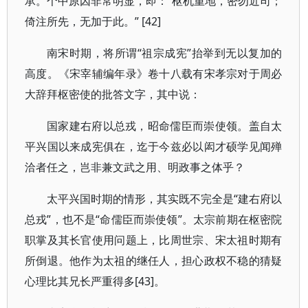
承。个中原因非常明显，即：“枢机重地，密勿近司；
倚注所先，无加于此。” [42]
南宋时期，将所谓“祖宗成宪”抬举到无以复加的
高度。《宋宰辅编年录》卷十八载有宋孝宗对于周必
大辞拜枢密使的批答文字，其中说：
国家建右府以总戎，昭命儒臣而崇使领。盖自太
平兴国以来成宪俱在，迄于今兹必以闳才硕学见闻殚
洽者任之，岂非兼文武之用、明政事之体乎？
太平兴国时期的情形，其实既不完全是“建右府以
总戎”，也不是“命儒臣而崇使领”。太宗前期在枢密院
职掌及其长官使用问题上，比周世宗、宋太祖时期有
所倒退。他作为太祖的继任人，担心政权不稳的猜疑
心理比其兄长严重得多[43]。