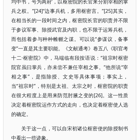
均中书，号为两府’，以枢密院的长官来分割宰相的掌
兵之权。”[24]“边事兵机，多用枢密言。”[25]其实，
在相当长的一段时间之内，枢密院长官的职责并不限
于参议军事、除授武官及内职，也不限于运筹兵机，
而包括着参与种种帷幄之谋。可以说“参谋议，备事
变”一直是其主要职能。《文献通考》卷五八《职官考
十二·枢密院》中，马端临有段按语说：“祖宗时枢密
院官虽曰掌兵，亦未尝不兼任宰相之事。”他所说“宰
相之事”，是指除授、文史等具体事项；事实上，
当“祖宗时”，特别是太祖、太宗之时，枢密院的职责
在很大程度上是用来防范肘腋之变的[26]。这一性质
决定着枢密院运作方式的走向，也决定着枢密使人选
的确定。
关于这一点，可以自宋初诸位枢密使的除授制书
中看出一些迹象。