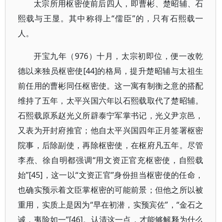
太宗所用枢密使前后四人，即曹彬、楚昭辅、石
熙载与王显。其中称得上“儒臣”的，只有石熙载一
人。
开宝九年（976）十月，太宗初即位，便一改乾
德以来独员枢密使[44]的格局，提升楚昭辅与太祖生
前任用的曹彬同任枢密使。这一寓有制衡之意的搭配
维持了五年，太平兴国六年以石熙载取代了楚昭辅。
石熙载原系赵光义所辟泰宁军掌书记，光义尹京邑，
又表为开封府推官；他自太平兴国四年正月签署枢密
院事，后除副使，再除枢密使，在枢府凡五年。尽管
李焘、徐自明都强调“用文资正官充枢密使，自熙载
始”[45]，这一以“文资正官”身份担当枢密使的任命，
也确实预示着文臣掌枢密的可能前景；但他之所以被
重用，实质上是因为“早在初潜，实预宾佐”，“金石之
诚，夷险如一”[46]。认清这一点，才能够解释为什么