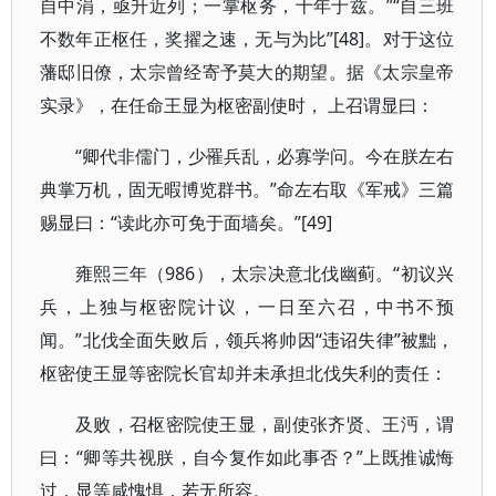
自中涓，亟升近列；一掌枢务，十年于兹。”“自三班
不数年正枢任，奖擢之速，无与为比”[48]。对于这位
藩邸旧僚，太宗曾经寄予莫大的期望。据《太宗皇帝
实录》，在任命王显为枢密副使时， 上召谓显曰：
“卿代非儒门，少罹兵乱，必寡学问。今在朕左右
典掌万机，固无暇博览群书。”命左右取《军戒》三篇
赐显曰：“读此亦可免于面墙矣。”[49]
雍熙三年（986），太宗决意北伐幽蓟。“初议兴
兵，上独与枢密院计议，一日至六召，中书不预
闻。”北伐全面失败后，领兵将帅因“违诏失律”被黜，
枢密使王显等密院长官却并未承担北伐失利的责任：
及败，召枢密院使王显，副使张齐贤、王沔，谓
曰：“卿等共视朕，自今复作如此事否？”上既推诚悔
过，显等咸愧惧，若无所容。