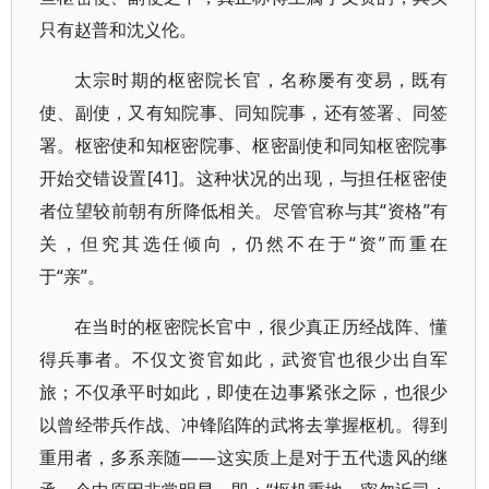
只有赵普和沈义伦。
太宗时期的枢密院长官，名称屡有变易，既有
使、副使，又有知院事、同知院事，还有签署、同签
署。枢密使和知枢密院事、枢密副使和同知枢密院事
开始交错设置[41]。这种状况的出现，与担任枢密使
者位望较前朝有所降低相关。尽管官称与其“资格”有
关，但究其选任倾向，仍然不在于“资”而重在
于“亲”。
在当时的枢密院长官中，很少真正历经战阵、懂
得兵事者。不仅文资官如此，武资官也很少出自军
旅；不仅承平时如此，即使在边事紧张之际，也很少
以曾经带兵作战、冲锋陷阵的武将去掌握枢机。得到
重用者，多系亲随——这实质上是对于五代遗风的继