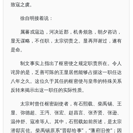
致寇之虞。
徐自明接着说：
属蕃戎寇边，河决近郡，机务烦急，朝夕咨访，
显无谋略，不任职，太宗切责之。显再拜谢过，遂有
是命。
制文事实上指出了枢密使之规定职责所在。令人
诧异的是，乏善可陈的王显居然能够占据这一职任达
八年之久。这位久于其任的枢密使与皇帝的特殊关系
反转来揭示出这一职任的实际性质。
太宗时曾任枢密副使者，有石熙载、柴禹锡、王
显、弥德超、王沔、张宏、赵昌言、张齐贤、张逊、
温仲舒、寇准等人。其中，石熙载如前所述，是太宗
潜邸宾佐。柴禹锡原系“晋邸给事”，“藩府旧僚”；因