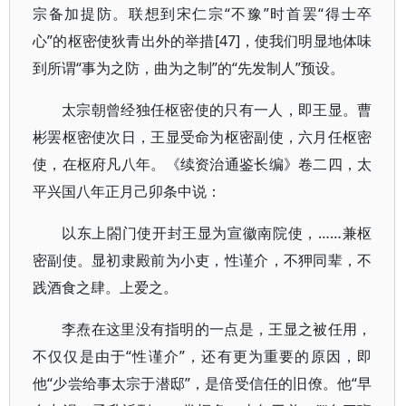
宗备加提防。联想到宋仁宗“不豫”时首罢“得士卒
心”的枢密使狄青出外的举措[47]，使我们明显地体味
到所谓“事为之防，曲为之制”的“先发制人”预设。
太宗朝曾经独任枢密使的只有一人，即王显。曹
彬罢枢密使次日，王显受命为枢密副使，六月任枢密
使，在枢府凡八年。《续资治通鉴长编》卷二四，太
平兴国八年正月己卯条中说：
以东上閤门使开封王显为宣徽南院使，……兼枢
密副使。显初隶殿前为小吏，性谨介，不狎同辈，不
践酒食之肆。上爱之。
李焘在这里没有指明的一点是，王显之被任用，
不仅仅是由于“性谨介”，还有更为重要的原因，即
他“少尝给事太宗于潜邸”，是倍受信任的旧僚。他“早