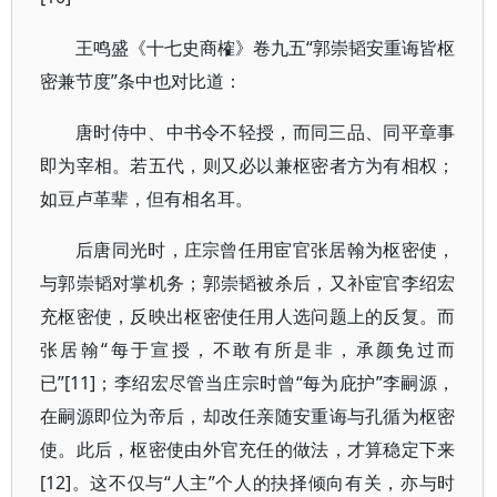
王鸣盛《十七史商榷》卷九五“郭崇韬安重诲皆枢
密兼节度”条中也对比道：
唐时侍中、中书令不轻授，而同三品、同平章事
即为宰相。若五代，则又必以兼枢密者方为有相权；
如豆卢革辈，但有相名耳。
后唐同光时，庄宗曾任用宦官张居翰为枢密使，
与郭崇韬对掌机务；郭崇韬被杀后，又补宦官李绍宏
充枢密使，反映出枢密使任用人选问题上的反复。而
张居翰“每于宣授，不敢有所是非，承颜免过而
已”[11]；李绍宏尽管当庄宗时曾“每为庇护”李嗣源，
在嗣源即位为帝后，却改任亲随安重诲与孔循为枢密
使。此后，枢密使由外官充任的做法，才算稳定下来
[12]。这不仅与“人主”个人的抉择倾向有关，亦与时