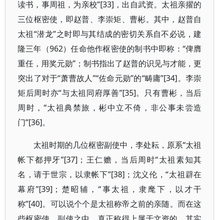
读书，事周祖，为亲校”[33]，出自武资。太祖亲擢的
三位枢密使，即赵普、李崇矩、曹彬。其中，赵普自
太祖“潜龙”之时即与其结成的密切关系自不必说，建
隆三年（962）任命他作枢密使的制书中即称：“俾膺
重任，用奖元勋”；制书指出了赵普的识见与才能，更
突出了对于“萧曹故人”“佐命元勋”的“畴庸”[34]。李崇
矩后周时亦“与太祖同府厚善”[35]。只有曹彬，当后
周时，“太祖典禁旅，彬中立不倚，非公事未尝造
门”[36]。
太祖时期的几位枢密副使中，李处耘，原系“太祖
帐下都押牙”[37]；王仁赡，当后周时“太祖素知其
名，请于世宗，以隶帐下”[38]；沈义伦，“太祖辟在
幕府”[39]；楚昭辅，“事太祖，隶麾下，以才干
称”[40]。可以说个个是太祖称帝之前的亲随。而在这
些枢密使、副使之中，真正称得上属于文资的，其实