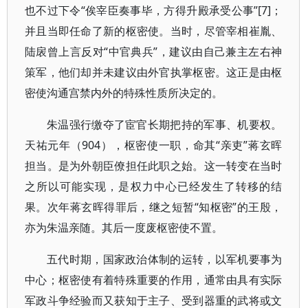
也不过下令“俟宰臣奏事毕，方得升殿承受公事”[7]；
并且当即任命了新的枢密使。当时，尽管宰相崔胤、
陆扆曾上言反对“中官典兵”，建议由自己兼主左右神
策军，他们却并未建议由外官执掌枢密。这正是由枢
密使沟通宫禁内外的特殊性质所决定的。
朱温强行缴夺了宦官长期把持的军事、机要权。
天祐元年（904），枢密使一职，命其“亲吏”蒋玄晖
担当。是为外朝臣僚担任此职之始。这一转变在当时
之所以可能实现，是权力中心已经发生了转移的结
果。次年蒋玄晖得罪后，继之短暂“知枢密”的王殷，
亦为朱温亲随。其后一度废枢密使不置。
五代时期，国家政治体制的运转，以军机要事为
中心；枢密使有着特殊重要的作用，通常由具有实际
军政斗争经验而又获知于主子、受到器重的武将或文