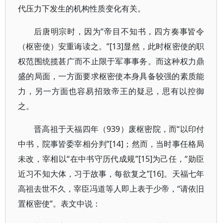
代压力下发生的机构性质变化有关。
后唐明宗时，因为“帝目不知书，四方奏事皆令
（枢密使）安重诲读之。”[13]显然，此时枢密使的职
权范围统揽甚广而不止限于军事事务。而这种权力鼎
盛的局面，一方面要求枢密使本身具备较强的素质能
力，另一方面也容易招致帝王的疑忌，思有以控御
之。
晋高祖于天福四年（939）废枢密院，而“以印付
中书，院事皆委宰相分判”[14]；然而，当时事任格局
未改，宰相以“在中书守历代成规”[15]为己任，“勋臣
近习不知大体，习于故事，每欲复之”[16]。天福七年
高祖去世不久，宰臣冯道等人即上表于少帝，“请依旧
置枢密使”。表文中说：