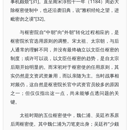
事机颇烦”[31]。直至南宋淳熙十一年（1184）周必大
除枢密使制中，也还沿袭旧典，说“雅积经纶之望，进
毗密勿之谟”[32]。
与枢密院自“中朝”向“外朝”转化过程相应的，是
枢密院长官选用原则的调整。宋太祖、太宗朝，与后
人通常的理解不同，并没有最终确立以文臣任枢密的
制度；或许可以说，以文臣任枢密的趋势，是自太宗
后期开始明显的。而宋初对于枢密使的任用原则，其
实仍然是文资武资兼用，而以亲随为主。当时战事相
对频仍，这自然是枢密院长官中武资官员较多的原因
之一；但仅仅指出这一点，尚未能够点透问题的关
键。
太祖时期的五位枢密使中，魏仁浦、吴廷祚系原
后周枢密使。其中魏仁浦为刀笔吏出身；吴廷祚“少颇