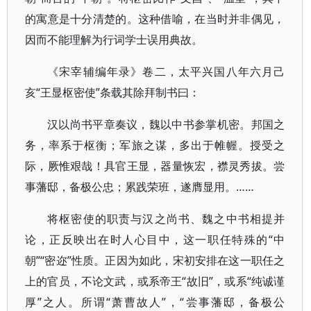
的寓意是十分清楚的。这种借喻，在当时并非偶见，
因而不能理解为行词学士误用典故。
《宋宰辅编年录》卷二，太平兴国八年六月己
亥“王显枢密使”条载其除拜制书曰：
汉以尚书平章奏议，魏以中书参掌机密。邦国之
务，率系于枢衡；军旅之谋，多出于帷幄。授受之
际，厥惟艰哉！具官王显，器量恢宏，襟灵秀拔。尝
事藩邸，备极公忠；累践荣班，遂膺显用。……
将枢密使的职责与汉之尚书、魏之中书相提并
论，正反映出在时人心目中，这一职任特殊的“中
朝”“密迩”性质。正因为如此，宋初安排在这一职任之
上的官员，不论文武，或系帝王“故旧”，或系“纯诚谨
厚”之人。所谓“萧曹故人”，“尝事藩邸，备极公