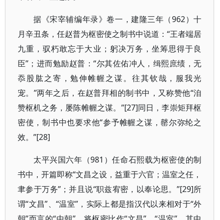
据《宋宰辅编年录》卷一，建隆三年（962）十
月辛丑条，任赵普为枢密使之制书中说道：“王者端居
九重，驭朽敢忘于大业；躬决万务，坐筹思得于良
臣”；进而勉励赵普：“尔其佐佑冲人，缉熙庶绩，无
忝股肱之寄，勉伸帷幄之谋。往其钦哉，服我光
宠。”两年之后，在赵普拜相的制书中，又称赞他“洎
赞枢机之务，屡陈帷幄之谋。”[27]同日，李崇矩拜枢
密使，制书中也要求他“参予帷幄之谋，罄尔弥纶之
效。”[28]
太平兴国六年（981）任命石熙载为枢密使的制
书中，开篇即称“文昌之设，益重于六官；温室之任，
聿参于万务”；并且说“职兹宥密，以奉论思。”[29]所
谓“文昌”、“温室”，实际上都是指汉代以来相对于“外
朝”而言的“中朝”。将枢密比作“文昌”、“温室”，其中