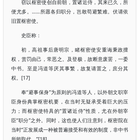
窃以枢密使创自前朝，置诸近侍，其来已久，所
便尤多。……所愿各归职分，岂敢苟避繁难。伏请依
旧置枢密使。
史臣称：
初，高祖事后唐明宗，睹枢密使安重诲秉政擅
权，赏罚由己，常恶之。及登极，故断意废罢，一委
中书。至是冯道等厌其事繁，故复请置之，庶分其
权。[17]
奉“避事保身”为原则的冯道等人，以外朝文职宰
臣身份典掌枢密机要，在当时无疑承受着巨大的压
力；而枢密使特具的“置诸近侍”性质，尤在外朝宰
臣“职分”之外。同时，这也使人们注意到，枢密院在
当时“正发展成一种被普遍接受和有效的制度，非中书
所能取代。”[18]