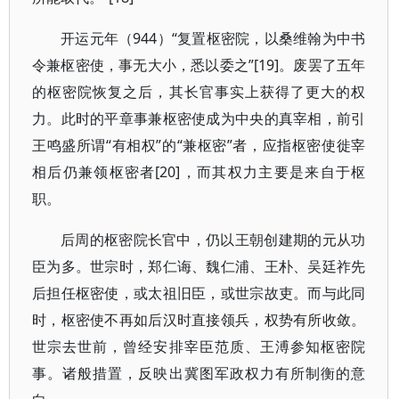
开运元年（944）“复置枢密院，以桑维翰为中书
令兼枢密使，事无大小，悉以委之”[19]。废罢了五年
的枢密院恢复之后，其长官事实上获得了更大的权
力。此时的平章事兼枢密使成为中央的真宰相，前引
王鸣盛所谓“有相权”的“兼枢密”者，应指枢密使徙宰
相后仍兼领枢密者[20]，而其权力主要是来自于枢
职。
后周的枢密院长官中，仍以王朝创建期的元从功
臣为多。世宗时，郑仁诲、魏仁浦、王朴、吴廷祚先
后担任枢密使，或太祖旧臣，或世宗故吏。而与此同
时，枢密使不再如后汉时直接领兵，权势有所收敛。
世宗去世前，曾经安排宰臣范质、王溥参知枢密院
事。诸般措置，反映出冀图军政权力有所制衡的意