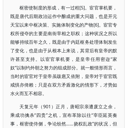
枢密使制度的形成，有一过程[5]。宦官掌机要，
既是唐代后期政治运作中酿成的重大问题，也是开元
天宝以来中枢决策、实施体制变化的产物[6]。宦官专
权所侵夺的主要是南衙宰相之职权；这种状况之所以
能够持续百年之久，既是由于内廷枢务处理体制发生
了变化，也是由于从根本上来说，其背后有皇帝的默
许甚至支持。以宦官掌机要，是皇帝任用密迩“家
奴”以制约外朝之努力的组成部分。就一般情形而言，
当时的宦官对于皇帝虽跋扈又依附，皇帝对于宦官既
戒惧亦倚赖；只是在双方矛盾激化的情形下，才势如
水火而互不相容。
天复元年（901）正月，唐昭宗亲遭废立之余，
乘成功擒杀“四贵”之机，宣布革除以往“宰臣延英奏
事，枢密使侍侧，争论纷然……挠权乱政”的状况，但