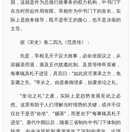
因，这就是作为总领行政事务的权力机构，中书门下
在当时所起作用有限。宰相作为中书门下的首长，实
际上是政务领导，既不是帝王的腹心，也不是决策的
主导。
据《宋史》卷二四九《范质传》：
先是，宰相见天子议大政事，必命坐面议之，从
容赐茶而退，唐及五代犹遵此制。及质等惮帝英睿，
每事辄具札子进呈，具言曰：“如此庶尽禀承之方，免
妄庸之失。”帝从之。由是奏御浸多，始废坐论之礼。
“坐论之礼”之废，实际上是趋势发展至此之必
然。这里有助于人们理解当时情势的关键，或许不仅
仅在于是否“命坐”、“赐茶”，而更在于“每事辄具札子
进呈”。唐代中期以后，随着三省制向中书门下体制的
转变，中央决策机制逐渐发生了深刻的变化，出现