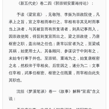
《新五代史》卷二四《郭崇韬安重诲传论》：
予读《梁宣底》，见敬翔、李振为崇政院使，凡
承上之旨，宣之宰相而奉行之。宰相有非其见时而事
当上决者，与其被旨而有所复请者，则具记事而入，
因崇政使闻，得旨则复宣而出之。梁之崇政使，乃唐
枢密之职，盖出纳之任也；唐常以宦者为之，至梁戒
其祸，始更用士人。其备顾问、参谋议于中则有之，
未始专行事于外也。至崇韬、重诲为之，始复唐枢密
之名，然权侔于宰相矣。后世因之，遂分为二：文事
任宰相，武事任枢密。枢密之任既重，而宰相自此失
其职也。
沈括《梦溪笔谈》卷一《故事》解释“宣底”含义
说：