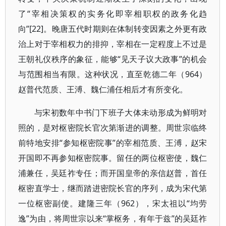
了“宰相决策权的实务化即宰相职权的政务化趋
向”[22]。晚唐五代时期则在体制转变因素之外更有政
治上对于宰相权力的排抑，宰相在一定程度上不过是
王朝礼仪秩序的象征，能够“见天子议大政事”的机会
与范围相当有限。这种状况，直至乾德二年（964）
赵普代范质、王溥、魏仁浦任相后才有所变化。
与宋初数年中书门下班子大体未动形成为鲜明对
照的，是对枢密院长官次第渐进的调整。周世宗临终
前特地安排“参知枢密院事”的宰相范质、王溥，赵宋
开国即不再参知枢密院事。留任的两位枢密使，魏仁
浦兼任，吴廷祚专任；而开国皇帝的亲信赵普，首任
枢密直学士，继而踏进密院长官的序列，成为宋代第
一位枢密副使。建隆三年（962），宋太祖以“均劳
逸”为由，将周世宗以来“掌枢务，有年于兹”的吴廷祚