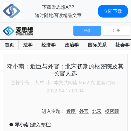
下载爱思想APP
立即下载
随时随地阅读精品文章
登录
注册
首页
法学
经济学
政治学
国际关系
社会学
邓小南：近臣与外官：北宋初期的枢密院及其
长官人选
选择字号：
大
中
小
本文共阅读 6622 次 更新时间：
2022-04-17 00:04
进入专题：
近臣
外官
北宋
枢密院
●
邓小南
(
进入专栏
)