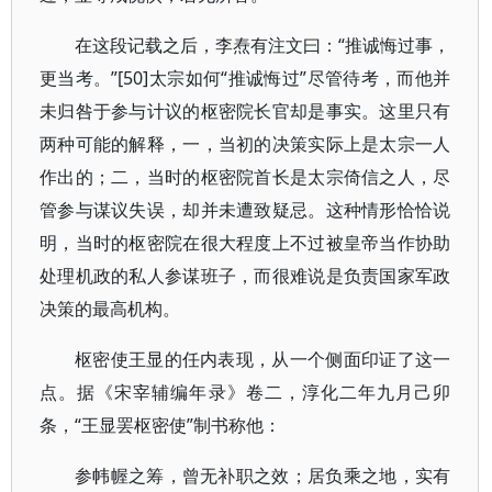
在这段记载之后，李焘有注文曰：“推诚悔过事，
更当考。”[50]太宗如何“推诚悔过”尽管待考，而他并
未归咎于参与计议的枢密院长官却是事实。这里只有
两种可能的解释，一，当初的决策实际上是太宗一人
作出的；二，当时的枢密院首长是太宗倚信之人，尽
管参与谋议失误，却并未遭致疑忌。这种情形恰恰说
明，当时的枢密院在很大程度上不过被皇帝当作协助
处理机政的私人参谋班子，而很难说是负责国家军政
决策的最高机构。
枢密使王显的任内表现，从一个侧面印证了这一
点。据《宋宰辅编年录》卷二，淳化二年九月己卯
条，“王显罢枢密使”制书称他：
参帏幄之筹，曾无补职之效；居负乘之地，实有