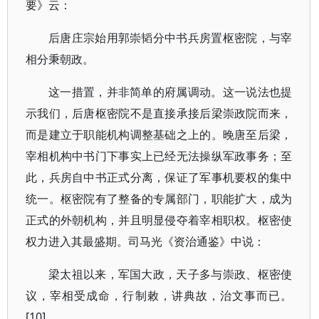
要》云：
后唐庄宗始用郭崇韬分中书兵房置枢密院，与宰
相分秉朝政。
这一措置，并非简单的府属调动。这一说法也提
示我们，后唐枢密院不是直接承接后梁崇政院而来，
而是建立于职能机构调整基础之上的。晚唐至后梁，
宰相机构中书门下事实上已经无法操纵军政事务；至
此，兵房自中书正式分离，保证了军事机要权的集中
统一。枢密院有了整备的专属部门，职能扩大，成为
正式的外朝机构，并且明显侵夺着宰相职权。枢密使
权力进入其最盛期。司马光《资治通鉴》中说：
梁太祖以来，军国大政，天子多与崇政、枢密使
议，宰相受成命，行制敕，讲典故，治文事而已。
[10]