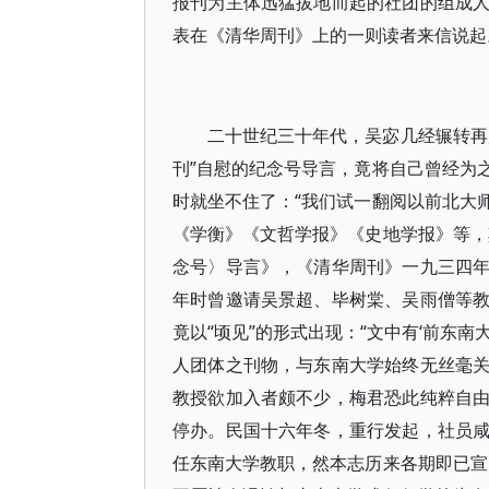
报刊为主体迅猛拔地而起的社团的组成
表在《清华周刊》上的一则读者来信说起
二十世纪三十年代，吴宓几经辗转再
刊”自慰的纪念号导言，竟将自己曾经为
时就坐不住了：“我们试一翻阅以前北大
《学衡》《文哲学报》《史地学报》等，
念号〉导言》，《清华周刊》一九三四
年时曾邀请吴景超、毕树棠、吴雨僧等
竟以“顷见”的形式出现：“文中有‘前东
人团体之刊物，与东南大学始终无丝毫
教授欲加入者颇不少，梅君恐此纯粹自
停办。民国十六年冬，重行发起，社员
任东南大学教职，然本志历来各期即已宣