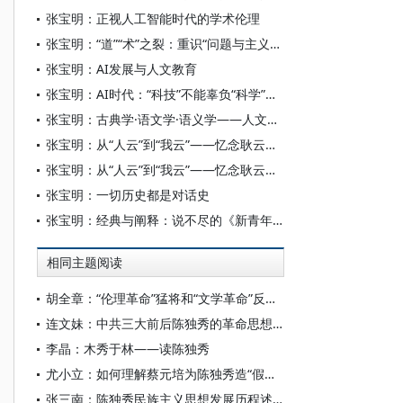
张宝明：正视人工智能时代的学术伦理
张宝明：“道”“术”之裂：重识“问题与主义之争”
张宝明：AI发展与人文教育
张宝明：AI时代：“科技”不能辜负“科学”——一个人文史的视角
张宝明：古典学·语文学·语义学——人文史视阈中的学科建构
张宝明：从“人云”到“我云”——忆念耿云志先生
张宝明：从“人云”到“我云”——忆念耿云志先生
张宝明：一切历史都是对话史
张宝明：经典与阐释：说不尽的《新青年》
相同主题阅读
胡全章：“伦理革命”猛将和“文学革命”反对派——以吴虞与陈独秀、柳亚子的文学学术交往为中心
连文妹：中共三大前后陈独秀的革命思想演变
李晶：木秀于林——读陈独秀
尤小立：如何理解蔡元培为陈独秀造“假履历”
张三南：陈独秀民族主义思想发展历程述析