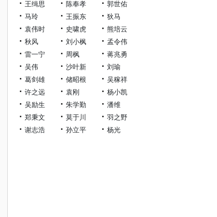
王缉思
陈奉孝
郭世佑
马玲
王振东
狄马
袁伟时
史啸虎
熊培云
秋风
刘小枫
孟令伟
雷一宁
周枫
蒋兆勇
吴伟
沙叶新
刘瑜
葛剑雄
储昭根
吴稼祥
许之远
袁刚
杨小凯
吴励生
朱学勤
潘维
郑秉文
莫于川
羽之野
谢志浩
孙立平
杨光