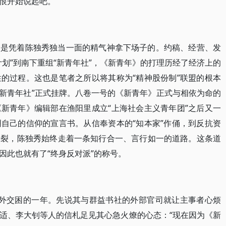
恨开始说起吧。
全是凭着陈独秀独当一面的精气神拿下场子的。约稿、经营、发
划”到南下重组“新青年社”，《新青年》的打理历经了经济上的
的过程。这也是笔者之所以将其称为“精神股份制”联盟的根本
“新青年社”正式挂牌。八卷一号的《新青年》正式与相依为命的
新青年》编辑部在渔阳里成立“上海社会主义青年团”之后又一
自己的信仰的宣言书。从信奉资本的“知本家”作俑，到反抗资
决裂，陈独秀始终走着一条知行合一、言行如一的道路。这条道
因此也就有了“终身反对派”的称号。
内外交困的一年。先说其与群益书社的外部官司就让主事者心烦
适、李大钊等人的信札足见其心急火燎的心态：“现在因为《新