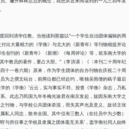
人员。撇开林林总总的概念，我想从近来阅读到的一九三四年发
。
度回到清华任教。当他读到那篇以“一个学生自治团体编辑的周
之付出大量精力的《学衡》与北大的《新青年》等刊物相提并论
师生创刊的《新青年》《新潮》《每周评论》等，前东南大学的
其中教员的著作，要占大部。”（李洪谟：《〈本刊二十周年纪
年四十一卷六期）原来，作为学生团体的自办刊物在庆祝二十周
教员为之撰文站台，前两位都已经赴约，唯独吴雨僧的稿子最后
南大学的《学衡》’云云，实与事实不符。按查《学衡》杂志，乃私
关系。此志乃民国九年冬梅光迪君在南京发起，旋因东南大学之
由之刊物，与学校公共团体牵混，而失其声光及意义。故径主张
咸属私人同志，散布全国。其中仅有三数人（在社员中为少数）
明‘与所任事之学校及隶属之团体毫无关系’，盖学衡社同人始终