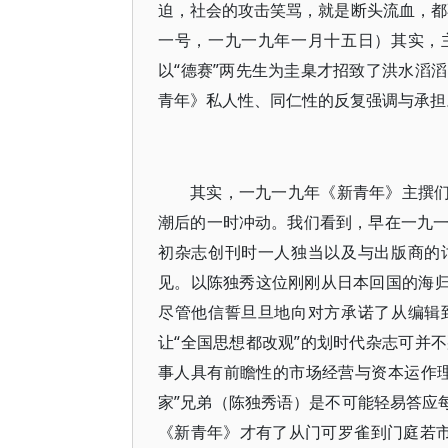
迫，社会的攻击笑骂，就是断头流血，都
一号，一九一九年一月十五日）其实，
以“德赛”两先生为圭臬才招致了洪水滔
青年》私人性、同仁性的反复强调与承担
其实，一九一九年《新青年》主撰们
潮后的一时冲动。我们看到，早在一九
初杂志创刊时一人独当以及与出版商的
见。以陈独秀这位刚刚从日本回国的海归
尽管他信誓旦旦地向对方承诺了从编辑
让“全国思想都改观”的划时代杂志可并
事人具有前瞻性的市场经营与资本运作
家”兄弟（陈独秀语）是不可能轻易答应
《新青年》才有了从门可罗雀到门庭若市