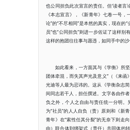
也公同担负此次宣言的责任。但‘读者言
《本志宣言》，《新青年》七卷一号，
论”的“不尽相同”是本然的真实，现在的
员”也“公同担负”则进一步佐证了这样
这样的抱团往往事与愿违，如同手中的沙
如此看来，一方面其与《学衡》所坚
团体牵混，而失其声光及意义”（《来函
光迪等人最为忌讳的。这从《学衡杂志简
间同志若干人，担任撰述。文字各由作者
负之外，个人之自由与责任统一分明。
为“社员”的人人自负（责）原则和《新
青年》在“索性任其分裂”的无奈下则走
由）联合体到绑架式（责任）共同体的转变