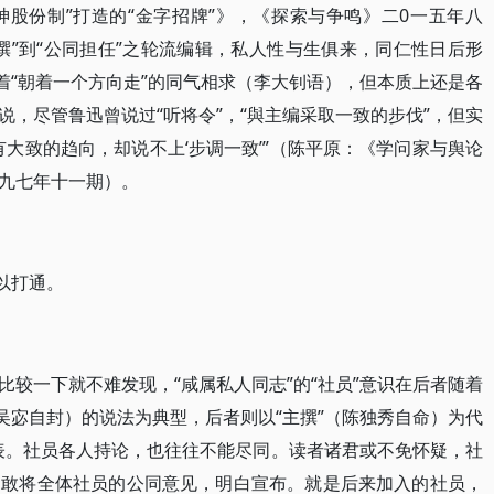
精神股份制”打造的“金字招牌”》，《探索与争鸣》二0一五年八
撰”到“公同担任”之轮流编辑，私人性与生俱来，同仁性日后形
着“朝着一个方向走”的同气相求（李大钊语），但本质上还是各
，尽管鲁迅曾说过“听将令”，“與主编采取一致的步伐”，但实
大致的趋向，却说不上‘步调一致’”（陈平原：《学问家与舆论
九七年十一期）。
以打通。
较一下就不难发现，“咸属私人同志”的“社员”意识在后者随着
吴宓自封）的说法为典型，后者则以“主撰”（陈独秀自命）为代
表。社员各人持论，也往往不能尽同。读者诸君或不免怀疑，社
，敢将全体社员的公同意见，明白宣布。就是后来加入的社员，