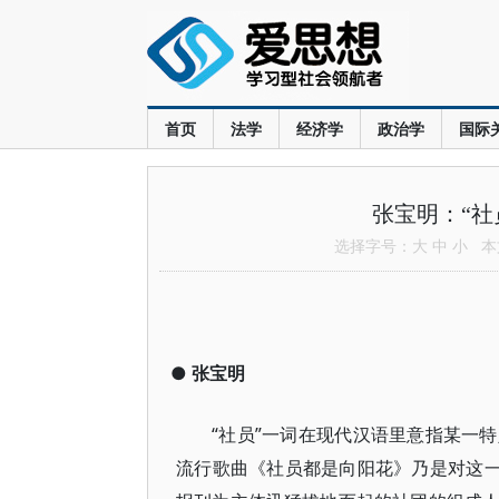
首页
法学
经济学
政治学
国际
张宝明：“社
选择字号：
大
中
小
本文
●
张宝明
“社员”一词在现代汉语里意指某一
流行歌曲《社员都是向阳花》乃是对这一