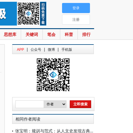
登录
注册
思想库
关键词
笔会
科普
排行
|
|
|
APP
公众号
微博
手机版
相同作者阅读
张宝明：规训与范式：从人文史发现古典学