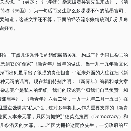
关系也。”（吴宓：《〈学衡〉杂志编者吴宓先生来函》，《清
下简称《来函》）为一句话而发生那么多喋喋不休的笔墨官司，
。要知道，这些文字还不算，下面的经济流水账精确到几分几角
说好奇。
有哪怕一丁点儿派系性质的组织撇清关系，构成了作为同仁杂志的
想到它的“冤家”《新青年》当年的做法。当一九一九年新文化
身而出则显示出了很强的责任担当：“近来外面的人往往把《新
种种无谓的谣言。现在我们特别声明：《新青年》编辑和做文章
个杂志完全是私人的组织，我们的议论完全归我们自己负责，和
辑部启事》，《新青年》六卷二号，一九一九年二月十五日）在
且重点强调其“私人”性，这对多年将北大作为重要支撑的《新青
同人本来无罪，只因为拥护那德莫克拉西（Democracy）和
了这几条滔天的大罪。……若因为拥护这两位先生，一切政府的压