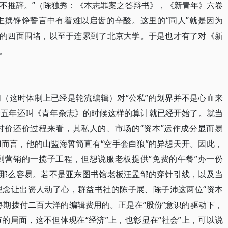
不推辞。”（陈独秀：《本志罪案之答辩书》，《新青年》六卷
主撰铮铮誓言中有着难以启齿的辛酸。这里的“同人”就是因为
滔的四面围堵，以至于连累到了北京大学。于是也才有了对《新
。
（这时体制上已经是轮流编辑）对“公私”的划界并不是心血来
一五年还叫《青年杂志》的时候这样的算计就已经开始了。就当
讨价还价过程来看，其私人的、市场的“资本”运作成分显而易
而言，他的山盟海誓简直有“空手套白狼”的异想天开。因此，
到营销的一揽子工程，但想说服老板提供“免费的午餐”办一份
不那么容易。若不是亚东图书馆老板汪孟邹的穿针引线，以及当
理念让出资人动了心，群益书社的陈子展、陈子沛这两位“资本
每期拨付二百大洋的编辑费用的。正是在“股份”意识的驱动下，
的局面，这不但体现在“经济”上，也彰显在“社会”上，可以说