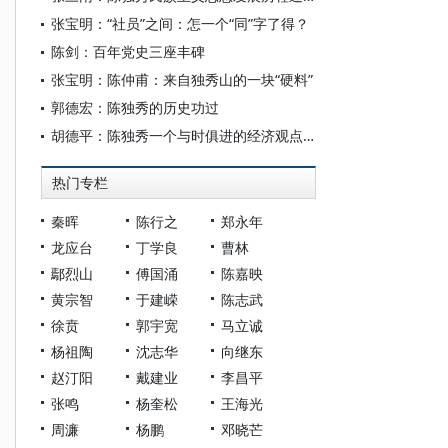
张宝明：“社员”之间：怎一个“同”字了得？
陈剑：百年党史三座丰碑
张宝明：陈仲甫：来自独秀山的一块“硬料”
郭德宏：陈独秀的历史功过
胡德平：陈独秀一个与时俱进的经济观点——社会主义中的私人企业
热门专栏
秦晖
陈行之
郑永年
龙应台
丁学良
曹林
鄢烈山
傅国涌
陈嘉映
黄宗智
于建嵘
陈志武
徐贲
郭宇宽
马立诚
杨祖陶
沈志华
向继东
赵汀阳
戴建业
李昌平
张鸣
杨奎松
王海光
周濂
杨鹏
邓晓芒