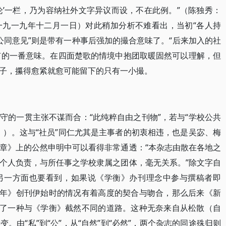
论’一栏，乃为容纳社外文字异议而设，不在此例。”（陈独秀：
一九一九年十二月一日）对此稍加分析不难看出，当初“各人持
“公同意见”则是带有一种事后强加的撮合意味了。“后来加入的社
别有的一番意味。在四面楚歌的情境中抱团取暖固然可以理解，但
子，攥得愈紧就愈可能留下的只有一小撮。
守的一贯主张不谋而合：“此纯粹自由之刊物”，若与“学校公共
》）。这与“社员”同仁尤其是主事者的初衷相违，也是吴宓、梅
章》上的公然申明中可以看得非常通透：“本杂志由散在各地之
个人负责，与所任事之学校隶属之团体，毫无关系。”除文字自
另一方面也要看到，如果说《学衡》办刊理念中参与撰稿者即
青年》创刊伊始时的情况有着高度的契合与吻合，那么后来《新
向了一种与《学衡》截然不同的道路。这种无奈来自从松散（自
。由“私”到“公”，从“自然”到“必然”，两个杂志的同途殊归则