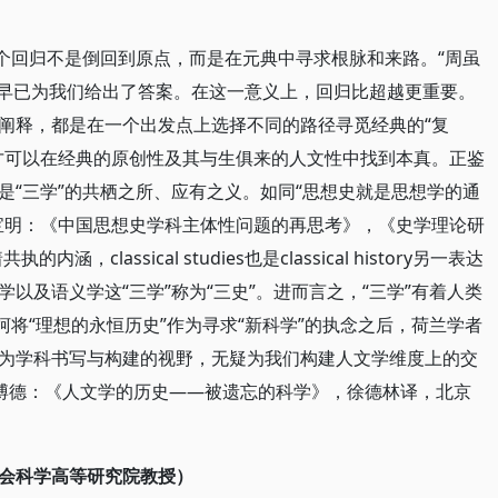
这个回归不是倒回到原点，而是在元典中寻求根脉和来路。“周虽
》）早已为我们给出了答案。在这一意义上，回归比超越更重要。
阐释，都是在一个出发点上选择不同的路径寻觅经典的“复
才可以在经典的原创性及其与生俱来的人文性中找到本真。正鉴
是“三学”的共栖之所、应有之义。如同“思想史就是思想学的通
宝明：《中国思想史学科主体性问题的再思考》，《史学理论研
涵，classical studies也是classical history另一表达
以及语义学这“三学”称为“三史”。进而言之，“三学”有着人类
柯将“理想的永恒历史”作为寻求“新科学”的执念之后，荷兰学者
为学科书写与构建的视野，无疑为我们构建人文学维度上的交
任博德：《人文学的历史——被遗忘的科学》，徐德林译，北京
会科学高等研究院教授）