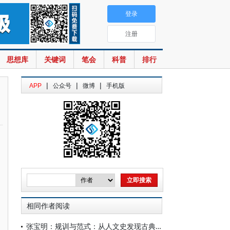
登录
注册
思想库
关键词
笔会
科普
排行
|
|
|
APP
公众号
微博
手机版
相同作者阅读
张宝明：规训与范式：从人文史发现古典学