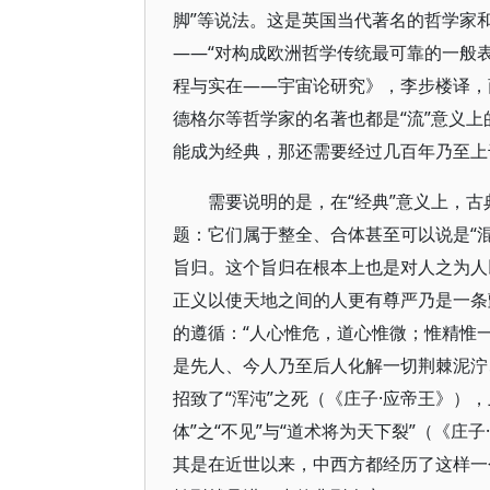
脚”等说法。这是英国当代著名的哲学家
——“对构成欧洲哲学传统最可靠的一般表
程与实在——宇宙论研究》，李步楼译，商
德格尔等哲学家的名著也都是“流”意义上
能成为经典，那还需要经过几百年乃至上
需要说明的是，在“经典”意义上，
题：它们属于整全、合体甚至可以说是“
旨归。这个旨归在根本上也是对人之为人
正义以使天地之间的人更有尊严乃是一条
的遵循：“人心惟危，道心惟微；惟精惟一
是先人、今人乃至后人化解一切荆棘泥泞、
招致了“浑沌”之死（《庄子·应帝王》）
体”之“不见”与“道术将为天下裂”（《
其是在近世以来，中西方都经历了这样一个