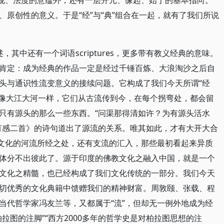
律规、法度的意蕴外，还有一层开元、缘起、始于的基本指向。
原创性的意义。于是“经”与“典”组合在一起，就有了我们所说
表述，其中还有一个词语scriptures，更多带有教义经典的意味。
肯定：成为经典的作品一定是经过千锤百炼、大浪淘沙之后自
头与通识性流变意义的接续问题。它构成了我们今天所谓“经
典就像大江大河一样，它们从古流传到今，在每个拐弯处，都会留
只有源头的那么一些东西。“问渠那得清如许？为有源头活水
有感二首》的诗句道出了源流的关系。唯其如此，才有大开大合
，文化的河流所经之处，还有支流的汇入，那些最初看起来异质
体分不出彼此了。源于印度的佛教文化之融入中国，就是一个
文化之精髓，也已经构成了我们文化传统的一部分。我们今天
切优秀的文化典籍中馈赠我们的精神财富。周敦颐、张载、程
当代哲学家冯友兰等，又都属于“流”，但却无一例外地成为经
拉图的注脚”“西方2000多年的哲学史是对柏拉图思想的注