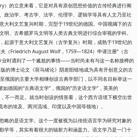
al history）的立意来看，它是对具有原创思想价值的古传经典进行阐
、政治学、考古学、法学、伦理学、逻辑学等具有人文乃至社
意大利文艺复兴时期，完型于19世纪的德国。中国视阈下的古
文明、古希腊罗马文明等人类古典文明进行综合审视的学科。
，起源于意大利文艺复兴（古学复兴）时期，成熟于19世纪的
iedrich August Wolf，1759—1824）申请注册“（古
logiae）专业时遇到了一个尴尬的事情——当时尚未有与这一名称接榫的
年出版的博士论文《荷马绪论》阴差阳错地成为具有开创意义的古
乃至俄国的主要大学相继创设古典学部门，以不同名目标举这一
诸如德国的“古典语文学”，俄国的“历史语文学”，英美的
ies等，凡此种种，不一而足。就当时创设的情形看，这个西方语境下横空出世
国流布的埃及、两河流域、印度以及中国等领地）。
忽略的是语文学。这个一度被视为以传统语言学为研究对象的
勘学等，其实有着很大的辐射力和涵盖力。语文学乃是一门十