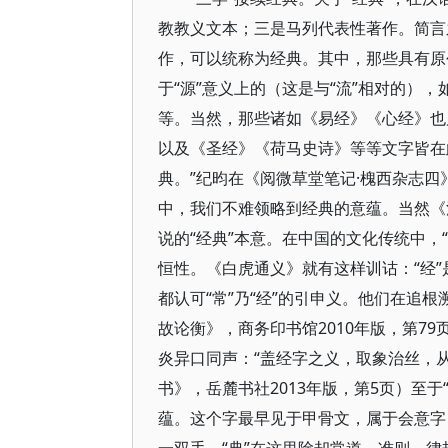
教教义文本；三是马列代表性著作。简言
作，可以统称为经典。其中，那些具有原
于“源”意义上的（这是与“流”相对的）
等。当然，那些诸如《易经》《心经》也
以及《圣经》《荷马史诗》等等文字皆在
典。”纪昀在《阅微草堂笔记·槐西杂志四
中，我们不难领略到经典的意蕴。当然《
说的“经典”本意。在中国的文化传统中，
恒性。《白虎通义》就有这样训诂：“经”
都认可“常”乃“经”的引申义。他们在追根
故论衡》，商务印书馆2010年版，第7
炎异口同声：“盖经字之义，取象治丝，
书》，岳麓书社2013年版，第5页）至于
蕴。这个字最早见于甲骨文，属于会意字