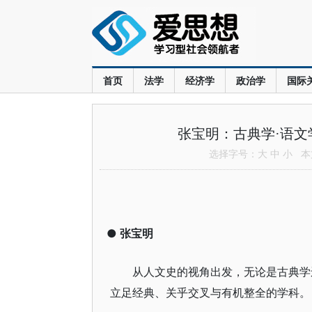
首页
法学
经济学
政治学
国际
张宝明：古典学·语文
选择字号：
大
中
小
本文
●
张宝明
从人文史的视角出发，无论是古典学
立足经典、关乎交叉与有机整全的学科。