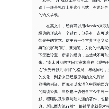
一双手。“典”在这里除却常道、准则、
鉴于一般是礼仪上用这个形式，有原始性、
的语义承载。
在英文中，经典可以用classics来
经典的形成有一个过程，但是有一点可以
带光芒的文本。这里有一个古典学意义源
典”的“源”与“流”。要知道，文化的经
下无数珍宝，所谓的经典，当然就不可能
来。”南宋时期的学问大家朱熹在《观书
之“天光云影共徘徊”的格局。与此同时
的文化，到后来已经跟原初的文化浑然一
鲜明的例证。而晚清以来涌入中国的西方
的阅读经典，当然也应该包含古今中外一
颢、程颐以及朱熹与陆九渊的著作，包括
典。所以西方流行着“一部哲学史就是对柏