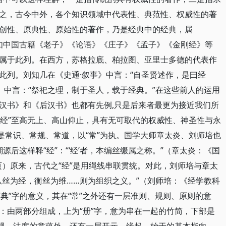
之，古今中外，各个知识领域中代表性、典范性、权威性的著
创性、原典性、原始性的著作，乃是经典中的经典，属
，如中国古籍《老子》《论语》《庄子》《孟子》《金刚经》等
属于此列。在西方，苏格拉底、柏拉图、亚里士多德的代表作
此列。刘知几在《史通·叙事》中言：“自圣贤述作，是曰经
》中言：“祭祀之理，制于圣人，载于经典。”在这些前人的运用
汉书》和《后汉书》也都有先例,只是后来者最更为接近我们所
“经”至高无上、高山仰止，具有无可取代的权威性、神圣性与永
是常识、常规、常道，以“常”为执。国学大师章太炎、刘师培也
溯源后这样释“经”：“‘经’者，本编丝缀属之称。”（章太炎：《国
9页）原来，古代之“经”是用绳线串联贯统。对此，刘师培与章太
从丝为经，衡丝为维……则为组织之义。”（刘师培：《经学教科
“典”字的意义，其在“常”之外还有一层准则、规则、原则的意
：由两部分组成，上为“册”字，意为串在一起的竹简，下部是