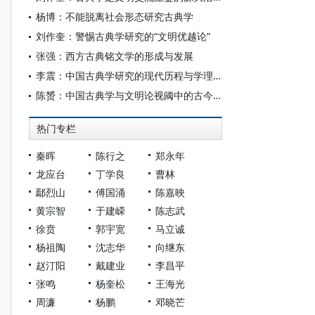
杨博：不能脱离社会形态研究古典学
刘作奎：警惕古典学研究的“文明优越论”
张强：西方古典铭文学的形成与发展
李震：中国古典学研究的现代历程与学理特质
陈赟：中国古典学与文明论视阈中的古今中西之争
热门专栏
秦晖
陈行之
郑永年
龙应台
丁学良
曹林
鄢烈山
傅国涌
陈嘉映
黄宗智
于建嵘
陈志武
徐贲
郭宇宽
马立诚
杨祖陶
沈志华
向继东
赵汀阳
戴建业
李昌平
张鸣
杨奎松
王海光
周濂
杨鹏
邓晓芒