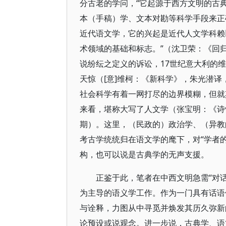
分古老的学问，“它起源于西方文明的古
本（手稿）学、文本对勘等科学手段来正
近代语文学，它的兴起是近代人文学科赖
术领域的基础和标志。”（沈卫荣：《回归
说纷纭之定义的诉讼，17世纪意大利的
天惊（[意]维柯：《新科学》，朱光潜译
社会科学有着一网打尽的边界模糊，但就其
来看，堪称大写了人文学（张宝明：《诗性
期）。这里，（民政的）政治学、（异教
考古学统统归在语文学的麾下，对“学者的
构，也可以说是古典学的无声支援。
正鉴于此，笔者在中西文明急需“对
为主导的语义学工作。作为一门具有话语
与诠释，力图从中寻觅并焕发其历久弥新
论预设或说观念。进一步说，古典学、语