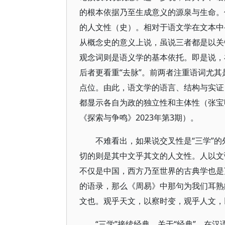
的根本依据乃至生成意义的源泉与生命。
的人文性（史）。相对于语文学在文本中寻
从概念史的意义上说，虽说三者都是以关
观念词则是语义学的基本依托。即是说，
后者更看重“去脉”。前两者注重语词尤
点位。由此，语文学的语言、结构与实证
都显示各自为政的独立性和主体性（张宝
《探索与争鸣》2023年第3期）。
不难看出，如果说交叉性是“三学”
切的则是其中文乎其文的人文性。人以文弘
不仅是中国，西方乃至世界的古典学也是
的语录，那么《周易》中那句为我们耳熟
文也。观乎天文，以察时变，观乎人文，以
“三学”接续经典。关于“经典”，在