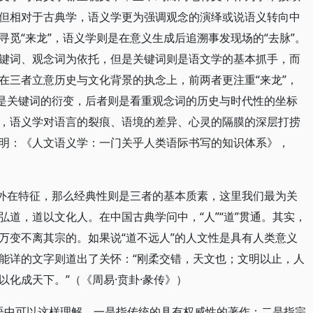
但相对于古典学，语义学更为强调观念的演绎或说语义转向中
觅“来龙”，语义学则是在意义生成后追溯事发现场的“去脉”。
键词、观念词为依托，但是关键词则是语文学的基本抓手，而
在三者立意历史与文化背景的执念上，前两者更注重“来龙”，
其是关键词的衍变，后者则是看重观念词的历史与时代性的坐标
，语义学对语言的裂痕、语境的差异、心灵的隔膜的深层打捞
明：《人文语义学：一门关乎人类语际书写的知识体系》，
的外在特征，那么经典性则是三者的基本质素，这里我们最为关
道，道以文化人。在中国古典学问中，“人”“道”贯通。其实，
万变不离其宗的。如果说“道不远人”的人文性是具有人类意义
能详的文字则道出了关怀：“刚柔交错，天文也；文明以止，人
化成天下。”（《周易·贲卦·彖传》）
汉语中可以这样理解，一是指传统的具有权威性的著作；二是指宗