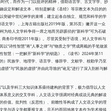
典时代，而作为一门以批评的精神，借助语言学、古文字学、抄
确设定和解读文本，特别是解读《圣经》等宗教文本为目的的
以突破中世纪神学的束缚，建立起各自独立、规范和科学的学
语文学》，上海古籍出版社2019年版，第35页）撇开这一众
维柯为给人文学科争得一席之地而另辟蹊径的“新科学”可为石破
，商务印书馆2011年版）。尽管其受制于语境，对人文学科与
以“诗性智慧”将“人事之律”与“物质之学”劈成两截的手笔做派
智慧：一把解开“新科学”的钥匙》，《读书》2024年第11
的）民族学、地理学、语言学、修辞学、文献学、校勘学乃至
虚骄”与“民族的虚骄”并由此导致的“讹见”进行了深入剖析与解
话”以及学科三大知识体系亟待建构的背景下，极力倡导以人文
体系意义的交叉学科，人文语义学强调对经典或说元典的解读
的价值。批判性（反思性）、前瞻性等构成了人文语义学的理
文学与语义学都重视文本，且不约而同地将文本作为学术接续