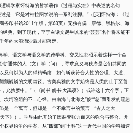
和逻辑学家怀特海的哲学著作《过程与实在》中表述的名句
述是，它是对柏拉图学说的一系列注脚。”（[英]怀特海：《过
务印书馆2011年版，第63页）无独有偶，康德、黑格尔、海
的经典。到了现代，至于白话文诞生以来的“芸芸”名作将来能不
千年的大浪淘沙后才能落定。
古典学、语文学与语义学的跨学科、交叉性都昭示着这样一个命
混沌”通体的人（文）学（问），寻求意义与秩序是它们共同的
以及何以为人的殚精竭虑：如何斩获符合人性的公理、大道、
颤颤巍巍的文明幽径。古奥典雅的文字始终是人类的止于至善
，允执厥中。”（《尚书·虞书·大禹谟》）或许这十六个字，正
坎坷险阻的不二心经。由南海与北海之“倏”“忽”而引发的疏忽
，虽是一个寓言，但却是一个不幸言中的预言：“古人之大
庄子·天下》）。学界由此开始了因裂变张力而来的弥合与整合。尤
权界纷争的学案。从“四部”到“七科”这一近代中国的学科加速