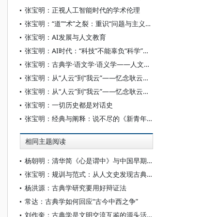
张宝明：正视人工智能时代的学术伦理
张宝明：“道”“术”之裂：重识“问题与主义之争”
张宝明：AI发展与人文教育
张宝明：AI时代：“科技”不能辜负“科学”——一个人文史的视角
张宝明：古典学·语文学·语义学——人文史视阈中的学科建构
张宝明：从“人云”到“我云”——忆念耿云志先生
张宝明：从“人云”到“我云”——忆念耿云志先生
张宝明：一切历史都是对话史
张宝明：经典与阐释：说不尽的《新青年》
相同主题阅读
杨朝明：清华简《心是谓中》与中国早期心论——脉络重审、学术反思及古典学范式转型
张宝明：规训与范式：从人文史发现古典学
杨洪源：古典学研究要用好辩证法
常达：古典学如何回应“古今中西之争”
刘作奎：古典学是文明交流互鉴的源头活水