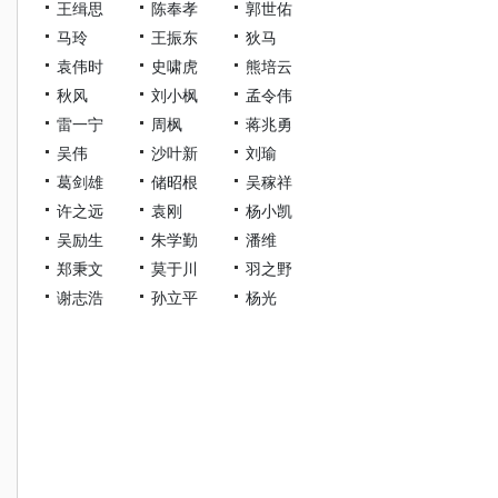
王缉思
陈奉孝
郭世佑
马玲
王振东
狄马
袁伟时
史啸虎
熊培云
秋风
刘小枫
孟令伟
雷一宁
周枫
蒋兆勇
吴伟
沙叶新
刘瑜
葛剑雄
储昭根
吴稼祥
许之远
袁刚
杨小凯
吴励生
朱学勤
潘维
郑秉文
莫于川
羽之野
谢志浩
孙立平
杨光