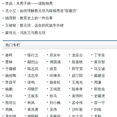
李晶：木秀于林——读陈独秀
尤小立：如何理解蔡元培为陈独秀造“假履历”
钱理群：教育史上的一件往事
王铭铭：蔡元培，远在的民族学丰碑
蒙培元：冯友兰与蔡元培
热门专栏
秦晖
陈行之
郑永年
龙应台
丁学良
曹林
鄢烈山
傅国涌
陈嘉映
黄宗智
于建嵘
陈志武
徐贲
郭宇宽
马立诚
杨祖陶
沈志华
向继东
赵汀阳
戴建业
李昌平
张鸣
杨奎松
王海光
周濂
杨鹏
邓晓芒
王缉思
陈奉孝
郭世佑
马玲
王振东
狄马
袁伟时
史啸虎
熊培云
秋风
刘小枫
孟令伟
雷一宁
周枫
蒋兆勇
吴伟
沙叶新
刘瑜
葛剑雄
储昭根
吴稼祥
许之远
袁刚