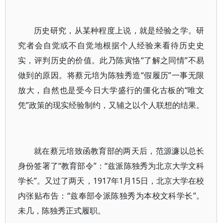
历史研究，从某种程度上说，就是经验之学。研
究者会自觉或不自觉地根据个人经验来看待历史史
实，评判历史的价值。此乃陈寅恪“了解之同情”不易
做到的原因。将蔡元培为陈独秀造“假履历”一事无限
放大，自然也是受今日大学盛行的僵化古板的“唯文
凭”政策的现实经验制约，又辅之以个人联想的结果。
就在蔡元培致函教育部的两天后，范源濂以总长
身份签署了“教育部令”：“兹派陈独秀为北京大学文科
学长”。又过了两天，1917年1月15日，北京大学在校
内张贴布告：“兹奉部令派陈独秀为本校文科学长”。
未几，陈独秀正式履职。