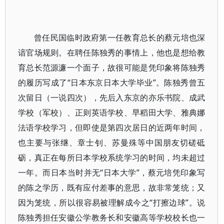
曾任民国临时政府第一任教育总长的蔡元培也深
谙官场规则。在聘任陈独秀的事情上，他也是想给教
育总长范源濂一个面子，故很可能是凭印象将陈独秀
的履历写成了“日本东京日本大学毕业”。陈独秀曾五
次留日（一说四次），先后入东京的亦乐书院、成武
学校（军校）、正则英语学校、早稻田大学、雅典娜
法语学校学习，但即使是第四次居日的近两年时间，
也主要与张继、章士钊、苏曼殊等中国朋友切磋砥
砺，真正在每所日本学校系统学习的时间，均未超过
一年。而日本当时并无“日本大学”，蔡元培凭印象写
的陈之学历，既有应付差事的意思，故非常笼统；又
因为笼统，所以很容易被理解成今之“打擦边球”。说
陈独秀担任安徽公学教务长和安徽高等学校校长也一