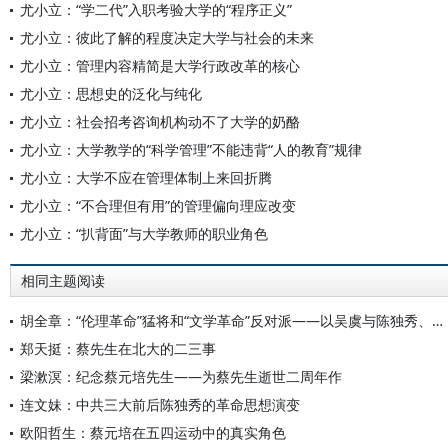
尤小立：“学二代”入职考验大学的“程序正义”
尤小立：彼此了解的程度决定大学与社会的未来
尤小立：管理内容精简是大学行政改革的核心
尤小立：思想史的泛化与纯化
尤小立：社会招考咨询机构动不了大学的奶酪
尤小立：大学教学的“科学管理”不能违背“人的教育”规律
尤小立：大学不应在管理体制上来回折腾
尤小立：“不合理但有用”的管理偏向理应改变
尤小立：“扒背面”与大学教师的职业角色
相同主题阅读
胡全章：“伦理革命”猛将和“文学革命”反对派——以吴虞与陈独秀、柳亚子的文学学术交往为中心
郑天挺：蔡先生在北大的二三事
梁漱溟：纪念蔡元培先生——为蔡先生逝世二周年作
连文妹：中共三大前后陈独秀的革命思想演变
欧阳哲生：蔡元培在五四运动中的真实角色