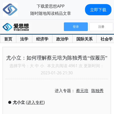
下载爱思想APP
立即下载
随时随地阅读精品文章
登录
注册
首页
法学
经济学
政治学
国际关系
社会学
尤小立：如何理解蔡元培为陈独秀造“假履历”
选择字号：
大
中
小
本文共阅读 4961 次 更新时间：
2023-01-26 21:30
进入专题：
蔡元培
陈独秀
●
尤小立
(
进入专栏
)