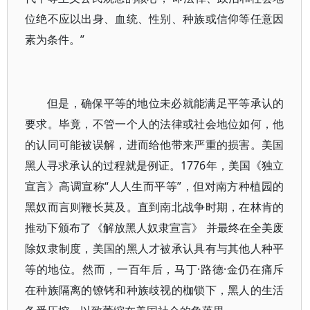
位绝不应以出身、血统、性别、种族或信仰等任意因
素为条件。”
但是，确保平等的地位未必就能满足平等承认的
要求。毕竟，不管一个人的法律或社会地位如何，他
的认同可能被误解，进而给他带来严重的损害。美国
黑人寻求承认的过程就是例证。1776年，美国《独立
宣言》高调宣称“人人生而平等”，但对南方种植园的
黑奴而言则鞭长莫及。直到南北战争时期，在林肯的
推动下颁布了《解放黑人奴隶宣言》 并最终在全美废
除奴隶制度，美国的黑人才被承认具有与其他人种平
等的地位。然而，一百年后，马丁·路德·金仍在痛斥
在种族隔离的镣铐和种族歧视的枷锁下，黑人的生活