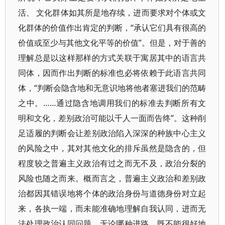
活、 文化群体如其所是地存续，进而要求对个体或文
化群体的价值作出肯定的判断，“承认它们具有很高的
价值或至少与其他文化平等的价值”。但是，对于善的
理解总是以这样那样的方式关联于寓居其中的语言共
同体，因而作出判断的标准也必将依赖于此语言共同
体，“判断会隐含地和无意识地将他者塞进我们的范畴
之中。……通过隐含地调用我们的标准去判断所有文
明和文化，差别政治可能以千人一面而告终”。这种削
足适履的判断会让差别政治陷入深深的种族中心主义
的风险之中，其对其他文化的排斥虽然是隐含的，但
程度较之普遍主义政治有过之而无不及，政治分裂的
风险也随之而来。概而言之，普遍主义政治和差别政
治都因其错误地将个体的政治身份与道德身份对立起
来，各执一端，而未能准确地理解自我认同，进而无
法处理政治认同问题。无论哪种进路，既不能很好地