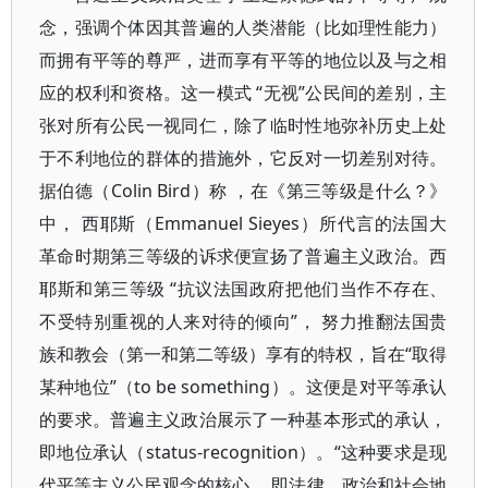
念，强调个体因其普遍的人类潜能（比如理性能力）
而拥有平等的尊严，进而享有平等的地位以及与之相
应的权利和资格。这一模式 “无视”公民间的差别，主
张对所有公民一视同仁，除了临时性地弥补历史上处
于不利地位的群体的措施外，它反对一切差别对待。
据伯德（Colin Bird）称 ，在《第三等级是什么？》
中， 西耶斯（Emmanuel Sieyes）所代言的法国大
革命时期第三等级的诉求便宣扬了普遍主义政治。西
耶斯和第三等级 “抗议法国政府把他们当作不存在、
不受特别重视的人来对待的倾向”， 努力推翻法国贵
族和教会（第一和第二等级）享有的特权，旨在“取得
某种地位”（to be something）。这便是对平等承认
的要求。普遍主义政治展示了一种基本形式的承认，
即地位承认（status-recognition）。“这种要求是现
代平等主义公民观念的核心， 即法律、政治和社会地