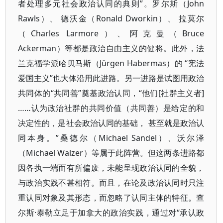
者处理多元社会政治认同的典则”。罗尔斯（John
Rawls）、 德沃金（Ronald Dworkin）、 拉莫尔
（Charles Larmore）、阿克曼（Bruce
Ackerman）等都是政治自由主义的健将。此外，法
兰克福学派哈贝马斯（Jürgen Habermas）的 “宪法
爱国主义”也大体沿用此进路。另一进路是试图用政治
共同体的“共同善”奠基政治认同，“他们[社群主义者]
……认为政治社群的共同价值（共同善）是给定的和
决定性的，是社会政治认同的基础， 甚至就是政治认
同本身。”桑德尔（Michael Sandel）、沃尔泽
（Michael Walzer）等属于此阵营。但这两条进路都
因各执一端而有所偏废，未能呈现政治认同的全貌，
与政治实践不甚相符。而且，在论及政治认同时只注
重认同对象及其形态，而忽略了认同主体的特征。查
尔斯·泰勒立足于加拿大的政治实践，通过对“承认政