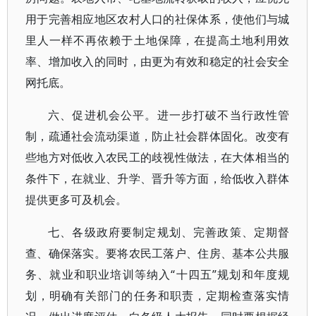
用于完善相应地区农村人口的社保体系，使他们与城
里人一样不再依赖于土地保障，在提高土地利用效
率、增加收入的同时，由更为有效和稳定的社会安全
网托底。
六、促进机会公平。进一步打破不当行政性管
制，疏通社会流动渠道，防止社会群体固化。改变有
些地方对低收入农民工的歧视性做法，在大体相当的
条件下，在就业、升学、晋升等方面，给低收入群体
提供更多可及机会。
七、各级政府要制定规划、完善政策、定期督
查、确保落实。要将农民工落户、住房、基本公共服
务、就业和职业培训等纳入“十四五”规划和年度规
划，明确有关部门的任务和职责，定期检查落实情