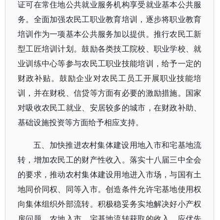
证可在常住地公共就业服务机构享受就业基本公共服
务。全面加强农民工职业教育培训，逐步将职业教育
培训作为一项基本公共服务加以提供。推行农民工新
型工匠培训计划。鼓励各类技工院校、职业学校、就
业训练中心等参与农民工职业技能培训，给予一定的
财政补贴。鼓励企业对农民工员工开展职业技能培
训，并在财税、信贷等方面有必要的激励措施。国家
对吸收农民工就业、安居较多的城市，在财政补助、
基础设施投资等方面给予相应支持。
五、加快推进农村集体建设用地入市和宅基地流
转，增加农民工的财产性收入。落实十八届三中全会
的要求，推动农村集体建设用地进入市场，与国有土
地同价同权、同等入市。创造条件允许宅基地使用权
向集体组织外部流转。积极稳妥务实地解决好小产权
房问题。农地入市、宅基地流转获取的收入，应优先