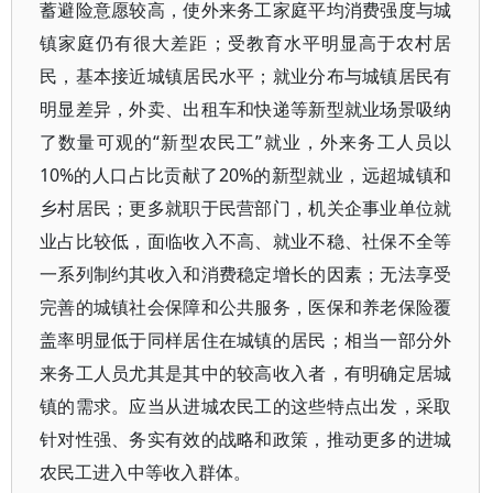
蓄避险意愿较高，使外来务工家庭平均消费强度与城
镇家庭仍有很大差距；受教育水平明显高于农村居
民，基本接近城镇居民水平；就业分布与城镇居民有
明显差异，外卖、出租车和快递等新型就业场景吸纳
了数量可观的“新型农民工”就业，外来务工人员以
10%的人口占比贡献了20%的新型就业，远超城镇和
乡村居民；更多就职于民营部门，机关企事业单位就
业占比较低，面临收入不高、就业不稳、社保不全等
一系列制约其收入和消费稳定增长的因素；无法享受
完善的城镇社会保障和公共服务，医保和养老保险覆
盖率明显低于同样居住在城镇的居民；相当一部分外
来务工人员尤其是其中的较高收入者，有明确定居城
镇的需求。应当从进城农民工的这些特点出发，采取
针对性强、务实有效的战略和政策，推动更多的进城
农民工进入中等收入群体。