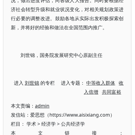
况，做出进度评估，向各级人大报告。同时要根据经
济社会转型升级和就业状况变化，对相关规划政策进
行必要的调整改进。鼓励各地从实际出发积极探索创
新，并将好的经验和做法在全国范围内推广。
刘世锦，国务院发展研究中心原副主任
进入
刘世锦
的专栏 进入专题：
中等收入群体
收
入倍增
共同富裕
本文责编：
admin
发信站：爱思想（https://www.aisixiang.com）
栏目：
学术
>
经济学
>
公共经济学
本文链接：