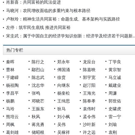
肖新喜：共同富裕的民法促进
马晓河：农民增收面临的多重约束与根本路径
卢秋玲：精神生活共同富裕：命题生成、基本架构与实践路径
左停：筑牢民生底线 推进共同富裕
宋圭武：属于中国自主的经济学知识创新：经济学及
热门专栏
秦晖
陈行之
郑永年
龙应台
丁学良
曹林
鄢烈山
傅国涌
陈嘉映
黄宗智
于建嵘
陈志武
徐贲
郭宇宽
马立诚
杨祖陶
沈志华
向继东
赵汀阳
戴建业
李昌平
张鸣
杨奎松
王海光
周濂
杨鹏
邓晓芒
王缉思
陈奉孝
郭世佑
马玲
王振东
狄马
袁伟时
史啸虎
熊培云
秋风
刘小枫
孟令伟
雷一宁
周枫
蒋兆勇
吴伟
沙叶新
刘瑜
葛剑雄
储昭根
吴稼祥
许之远
袁刚