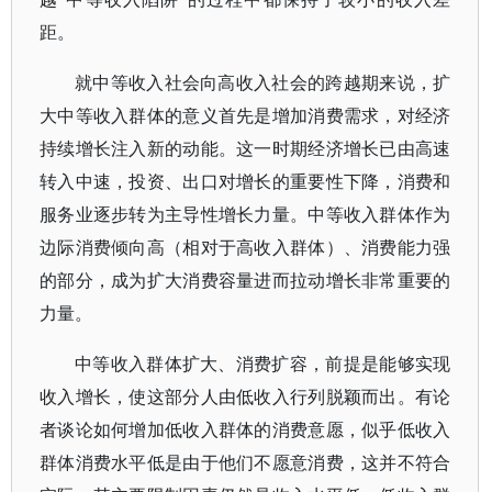
距。
就中等收入社会向高收入社会的跨越期来说，扩
大中等收入群体的意义首先是增加消费需求，对经济
持续增长注入新的动能。这一时期经济增长已由高速
转入中速，投资、出口对增长的重要性下降，消费和
服务业逐步转为主导性增长力量。中等收入群体作为
边际消费倾向高（相对于高收入群体）、消费能力强
的部分，成为扩大消费容量进而拉动增长非常重要的
力量。
中等收入群体扩大、消费扩容，前提是能够实现
收入增长，使这部分人由低收入行列脱颖而出。有论
者谈论如何增加低收入群体的消费意愿，似乎低收入
群体消费水平低是由于他们不愿意消费，这并不符合