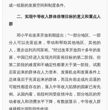
成一组新的发展空间和制度条件。
二、实现中等收入群体倍增目标的意义和重点人
群
邓小平在改革开放初期提出：“一部分地区、一部
分人可以先富起来，带动和帮助其他地区、其他的
人，逐步达到共同富裕。”经过改革开放四十多年的发
展，中国已经进入实现共同富裕目标的第二阶段。但
第二阶段的难度和不确定性都要大于第一阶段。试图
后富起来的群体在人力资本、发展机会和发展条件上
总体落后于先富起来的群体，而且向前走或向后退的
可能性都是存在的，落入中等收入陷阱的国家已有先
例。从国内看，前段时间受疫情冲击，部分地区的劳
动者收入和消费水平下降，有数据显示，中等收入群
体规模出现阶段性收缩。