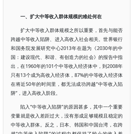
一、扩大中等收入群体规模的难处何在
扩大中等收入群体规模之所以重要，首先与能否
跨越中等收入陷阱、进入高收入社会相关。世界银行
和国务院发展研究中心2013年在题为《2030年的中
国：建设现代、和谐、有创造力的社会》的报告中指
出，在1960年的101个中等收入经济体中，到2008年
只有13个成为高收入经济体，87%的中等收入经济体
在将近50年的时间里，都无法成功跨越“中等收入陷
阱”，进入高收入阶段。
陷入“中等收入陷阱”的原因甚多，其中一个重要
变量就是收入差距过大，没有形成足够规模且稳定的
中等收入群体。反之，日本、韩国和中国台湾，在跨
越“中等收入陷阱”的过程中都保持了较小的收入差