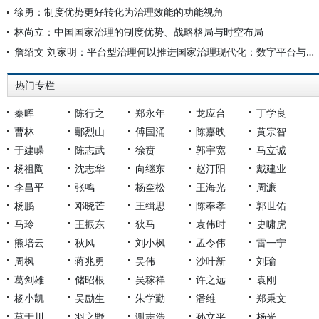
徐勇：制度优势更好转化为治理效能的功能视角
林尚立：中国国家治理的制度优势、战略格局与时空布局
詹绍文 刘家明：平台型治理何以推进国家治理现代化：数字平台与多边平台融合的视角
热门专栏
秦晖
陈行之
郑永年
龙应台
丁学良
曹林
鄢烈山
傅国涌
陈嘉映
黄宗智
于建嵘
陈志武
徐贲
郭宇宽
马立诚
杨祖陶
沈志华
向继东
赵汀阳
戴建业
李昌平
张鸣
杨奎松
王海光
周濂
杨鹏
邓晓芒
王缉思
陈奉孝
郭世佑
马玲
王振东
狄马
袁伟时
史啸虎
熊培云
秋风
刘小枫
孟令伟
雷一宁
周枫
蒋兆勇
吴伟
沙叶新
刘瑜
葛剑雄
储昭根
吴稼祥
许之远
袁刚
杨小凯
吴励生
朱学勤
潘维
郑秉文
莫于川
羽之野
谢志浩
孙立平
杨光