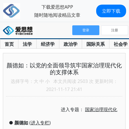
下载爱思想APP
立即下载
随时随地阅读精品文章
登录
注册
首页
法学
经济学
政治学
国际关系
社会学
颜德如：以党的全面领导筑牢国家治理现代化
的支撑体系
选择字号：
大
中
小
本文共阅读 2503 次 更新时间：
2021-11-17 21:41
进入专题：
国家治理现代化
●
颜德如
(
进入专栏
)