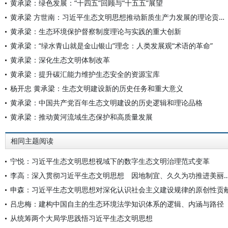
黄承梁：绿色发展：“十四五”回顾与“十五五”展望
黄承梁 方世南：习近平生态文明思想推动新质生产力发展的理论贡献和全球意义
黄承梁：生态环境保护督察制度理论与实践的重大创新
黄承梁：“绿水青山就是金山银山”理念：人类发展观“术语的革命”
黄承梁：深化生态文明体制改革
黄承梁：提升碳汇能力维护生态安全的资源宝库
杨开忠 黄承梁：生态文明建设新的历史任务和重大意义
黄承梁：中国共产党百年生态文明建设的历史逻辑和理论品格
黄承梁：推动黄河流域生态保护和高质量发展
相同主题阅读
宁悦：习近平生态文明思想视域下的数字生态文明治理范式变革
李高：深入贯彻习近平生态文明思想 因地制宜、久久
申森：习近平生态文明思想对深化认识社会主义建设规律的原创性贡
吕忠梅：建构中国自主的生态环境法学知识体系的逻辑、内涵与路径
从统筹两个大局学思践悟习近平生态文明思想