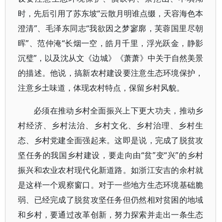
时，先后引用了苏东坡“云散月明谁点缀，天容海色本
澄清”、毛泽东同志“我欲因之梦寥廓，芙蓉国里尽朝
晖”、范仲淹“长烟一空，皓月千里，浮光跃金，静影
沉璧”，以及沈从文《边城》《萧萧》中关于自然美景
的描述。他说，搞新农村建设要注意生态环境保护，
注意乡土味道，体现农村特点，保留乡村风貌。
必须在推动乡村全面振兴上下更大功夫，推动乡
村经济、乡村法治、乡村文化、乡村治理、乡村生
态、乡村党建全面强起来。这即是说，完成了脱贫攻
坚任务的我国乡村建设，要走向由“贫”变“兴”的乡村
振兴和农业农村现代化新道路。如浙江安吉的余村就
是这样一个观察窗口。对于一些地方生态环境基础脆
弱、已经完成了脱贫攻坚任务但仍然相对贫困的地域
和乡村，要通过改革创新，努力探索并走出一条生态