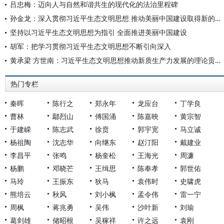
吕忠梅：迈向人与自然和谐共生的现代化的法治里程碑
孙金龙：深入贯彻习近平生态文明思想 推动美丽中国建设取得新的重大进展
坚持以习近平生态文明思想为指引 全面推进美丽中国建设
胡军：把学习贯彻习近平生态文明思想不断引向深入
黄承梁 方世南：习近平生态文明思想推动新质生产力发展的理论贡献和全球意义
热门专栏
秦晖
陈行之
郑永年
龙应台
丁学良
曹林
鄢烈山
傅国涌
陈嘉映
黄宗智
于建嵘
陈志武
徐贲
郭宇宽
马立诚
杨祖陶
沈志华
向继东
赵汀阳
戴建业
李昌平
张鸣
杨奎松
王海光
周濂
杨鹏
邓晓芒
王缉思
陈奉孝
郭世佑
马玲
王振东
狄马
袁伟时
史啸虎
熊培云
秋风
刘小枫
孟令伟
雷一宁
周枫
蒋兆勇
吴伟
沙叶新
刘瑜
葛剑雄
储昭根
吴稼祥
许之远
袁刚