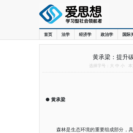
首页
法学
经济学
政治学
国际
黄承梁：提升
选择字号：
大
中
小
本文
●
黄承梁
森林是生态环境的重要组成部分，