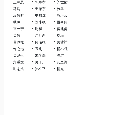
王缉思
陈奉孝
郭世佑
马玲
王振东
狄马
袁伟时
史啸虎
熊培云
秋风
刘小枫
孟令伟
雷一宁
周枫
蒋兆勇
吴伟
沙叶新
刘瑜
葛剑雄
储昭根
吴稼祥
许之远
袁刚
杨小凯
吴励生
朱学勤
潘维
郑秉文
莫于川
羽之野
谢志浩
孙立平
杨光