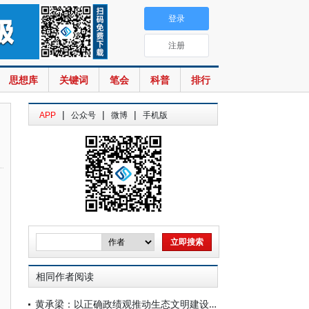
登录
注册
思想库
关键词
笔会
科普
排行
|
|
|
APP
公众号
微博
手机版
相同作者阅读
黄承梁：以正确政绩观推动生态文明建设实践