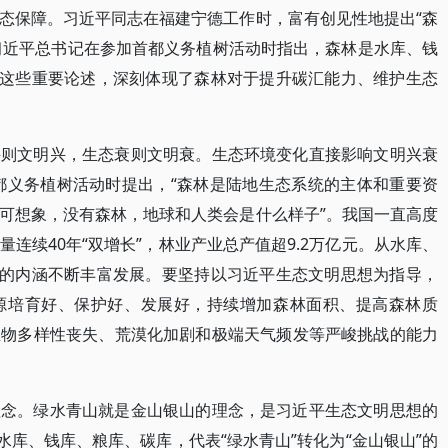
态保障。习近平同志在福建宁德工作时，富有创见性地提出“森
，习近平总书记在参加首都义务植树活动时指出，森林是水库、钱
。这些重要论述，深刻体现了森林对于提升碳汇能力、维护生态
兴则文明兴，生态衰则文明衰。生态环境变化直接影响文明兴衰
首都义务植树活动时提出，“森林是陆地生态系统的主体和重要资
可想象，没有森林，地球和人类会是什么样子”。我国一直高度
连续40年“双增长”，林业产业总产值超9.2万亿元。从水库、
”的内涵不断丰富发展。要坚持以习近平生态文明思想为指导，
源培育好、保护好、发展好，持续增加森林面积、提高森林质
生物多样性丧失、荒漠化加剧和极端天气频发等严峻挑战的能力
理念。绿水青山就是金山银山的理念，是习近平生态文明思想的
水库、钱库、粮库、碳库，代表“绿水青山”转化为“金山银山”的