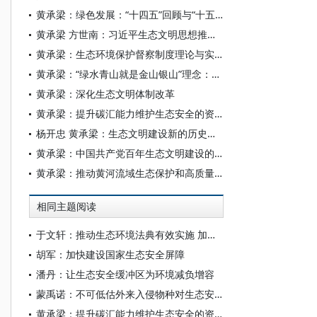
黄承梁：绿色发展：“十四五”回顾与“十五五”展望
黄承梁 方世南：习近平生态文明思想推动新质生产力发展的理论贡献和全球意义
黄承梁：生态环境保护督察制度理论与实践的重大创新
黄承梁：“绿水青山就是金山银山”理念：人类发展观“术语的革命”
黄承梁：深化生态文明体制改革
黄承梁：提升碳汇能力维护生态安全的资源宝库
杨开忠 黄承梁：生态文明建设新的历史任务和重大意义
黄承梁：中国共产党百年生态文明建设的历史逻辑和理论品格
黄承梁：推动黄河流域生态保护和高质量发展
相同主题阅读
于文轩：推动生态环境法典有效实施 加强生态安全系统性保障
胡军：加快建设国家生态安全屏障
潘丹：让生态安全缓冲区为环境减负增容
蒙禹诺：不可低估外来入侵物种对生态安全的影响——美国椋鸟泛滥的启示
黄承梁：提升碳汇能力维护生态安全的资源宝库