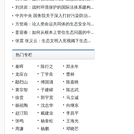
刘洪岩：战时环境保护的国际法体系建构：从“软法”到“硬法”的向度转换
中共中央 国务院关于深入打好污染防治攻坚战的意见
方世南：论人类命运共同体的生态安全与生命安全辩证意蕴
姜迎春：如何从根本上管住生态问题的中国答案
张震 张义云：生态文明入宪视阈下生态安全法治保障体系建构论
热门专栏
秦晖
陈行之
郑永年
龙应台
丁学良
曹林
鄢烈山
傅国涌
陈嘉映
黄宗智
于建嵘
陈志武
徐贲
郭宇宽
马立诚
杨祖陶
沈志华
向继东
赵汀阳
戴建业
李昌平
张鸣
杨奎松
王海光
周濂
杨鹏
邓晓芒