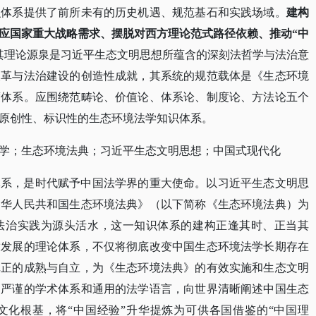
识体系提供了前所未有的历史机遇、规范基石和实践场域。
建构
应国家重大战略需求、摆脱对西方理论范式路径依赖、推动
“中
其理论源泉是习近平生态文明思想所蕴含的深刻法哲学与法治意
改革与法治建设的创造性成就，其系统的规范载体是《生态环境
度体系。应围绕范畴论、价值论、体系论、制度论、方法论五个
原创性、标识性的生态环境法学知识体系。
学；生态环境法典；习近平生态文明思想；中国式现代化
体系，是时代赋予中国法学界的重大使命。以习近平生态文明思
中华人民共和国生态环境法典》（以下简称《生态环境法典）为
法治实践为源头活水，这一知识体系的建构正逢其时、正当其
放发展的理论体系，不仅将彻底改变中国生态环境法学长期存在
真正的成熟与自立，为《生态环境法典》的有效实施和生态文明
用严谨的学术体系和通用的法学语言，向世界清晰阐述中国生态
文化根基，将
“中国经验”升华提炼为可供各国借鉴的“中国理