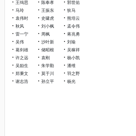
王缉思
陈奉孝
郭世佑
马玲
王振东
狄马
袁伟时
史啸虎
熊培云
秋风
刘小枫
孟令伟
雷一宁
周枫
蒋兆勇
吴伟
沙叶新
刘瑜
葛剑雄
储昭根
吴稼祥
许之远
袁刚
杨小凯
吴励生
朱学勤
潘维
郑秉文
莫于川
羽之野
谢志浩
孙立平
杨光