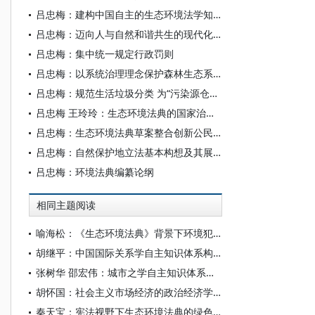
吕忠梅：建构中国自主的生态环境法学知识体系的逻辑、内涵与路径
吕忠梅：迈向人与自然和谐共生的现代化的法治里程碑
吕忠梅：集中统一规定行政罚则
吕忠梅：以系统治理理念保护森林生态系统
吕忠梅：规范生活垃圾分类 为“污染源仓库”减负
吕忠梅 王玲玲：生态环境法典的国家治理功能研究
吕忠梅：生态环境法典草案整合创新公民环境权利和义务
吕忠梅：自然保护地立法基本构想及其展开
吕忠梅：环境法典编纂论纲
相同主题阅读
喻海松：《生态环境法典》背景下环境犯罪惩防结合刑事政策的确立
胡继平：中国国际关系学自主知识体系构建的时代转向
张树华 邵宏伟：城市之学自主知识体系正在加快形成
胡怀国：社会主义市场经济的政治经济学解析
秦天宝：宪法视野下生态环境法典的绿色发展原则