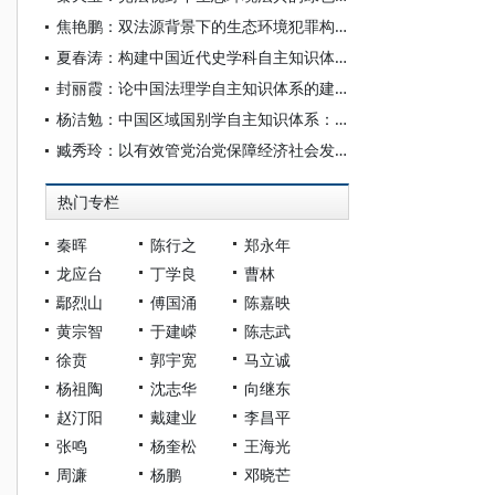
焦艳鹏：双法源背景下的生态环境犯罪构成要件要素
夏春涛：构建中国近代史学科自主知识体系刍议
封丽霞：论中国法理学自主知识体系的建构
杨洁勉：中国区域国别学自主知识体系：本原、借鉴和建构
臧秀玲：以有效管党治党保障经济社会发展的历程与经验
热门专栏
秦晖
陈行之
郑永年
龙应台
丁学良
曹林
鄢烈山
傅国涌
陈嘉映
黄宗智
于建嵘
陈志武
徐贲
郭宇宽
马立诚
杨祖陶
沈志华
向继东
赵汀阳
戴建业
李昌平
张鸣
杨奎松
王海光
周濂
杨鹏
邓晓芒