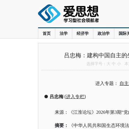
首页
法学
经济学
政治学
国际
吕忠梅：建构中国自主的
选择字号：
大
中
小
本文
进入专题：
自主
●
吕忠梅
(
进入专栏
)
来源：《江淮论坛》
2026年第3期
摘要
：
《中华人民共和国生态环境