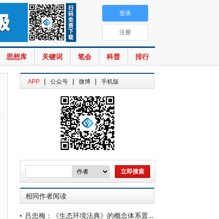
登录
注册
思想库
关键词
笔会
科普
排行
|
|
|
APP
公众号
微博
手机版
相同作者阅读
吕忠梅：《生态环境法典》的概念体系置换与话语体系建构