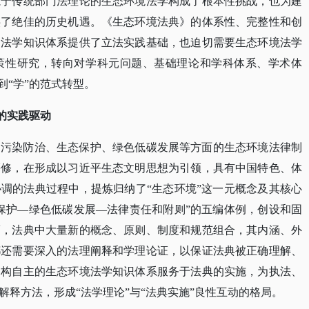
源于传统部门法理论的生态环境法学构成了根本性挑战，也为建
供了绝佳的历史机遇。《生态环境法典》的体系性、完整性和创
的法学知识体系提供了立法实践基础，也迫切需要生态环境法学
策性研究，转向对学科元问题、基础理论和学科体系、学术体
到“学”的范式转型。
的实践驱动
的污染防治、生态保护、绿色低碳发展等方面的生态环境法律制
纂修，在形成以习近平生态文明思想为引领，具有中国特色、体
协调的法典过程中，提炼归纳了
“生态环境”这一元概念及其核心
保护—绿色低碳发展—法律责任和附则”的五编体例，创设和固
而，法典中大量新的概念、原则、制度和规范组合，其内涵、外
都还需要深入的法理阐释和学理论证，以保证法典被正确理解、
建构自主的生态环境法学知识体系服务于法典的实施，为执法、
释方法，形成“法学理论”与“法典实施”良性互动的格局。