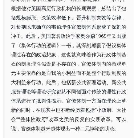
根据他对英国高层行政机构的长期观察，总结出了包
括规模膨胀、决策效率低下、晋升机制失效等定律，
对长期以来确立的韦伯理性官僚制体系形成了深刻的
冲击。此后，美国著名政治学家奥尔森1965年又出版
了《集体行动的逻辑》一书，其深刻颠覆了假设集体
理性存在的政治想象，这也就意味着作为行政体制基
石的制度理性假设是不存在的，官僚体制内的微观单
元主要依靠的是自我的小利益而不是整个行政制度的
大利益来行动。此后，包括新公共管理运动、新公共
服务理论等理论研究都从不同侧面对传统的理性行政
体系进行了批判性揭示。官僚体制一方面在理论上革
新的同时，在现实中也不断经历着包括“小政府、大社
会”“整体性政府”改革之类的反复的实践改革。可以
说，官僚体制越来越体现出一种二元悖论的状态。