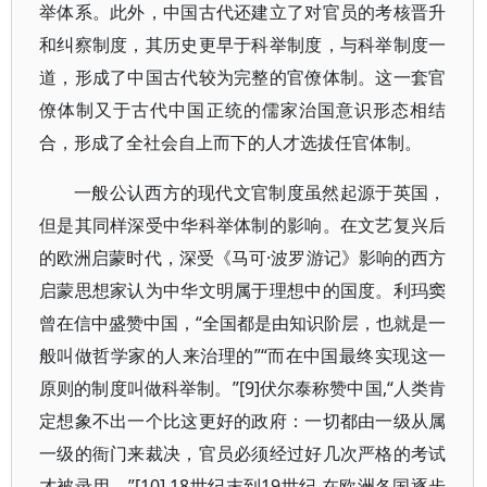
举体系。此外，中国古代还建立了对官员的考核晋升
和纠察制度，其历史更早于科举制度，与科举制度一
道，形成了中国古代较为完整的官僚体制。这一套官
僚体制又于古代中国正统的儒家治国意识形态相结
合，形成了全社会自上而下的人才选拔任官体制。
一般公认西方的现代文官制度虽然起源于英国，
但是其同样深受中华科举体制的影响。在文艺复兴后
的欧洲启蒙时代，深受《马可·波罗游记》影响的西方
启蒙思想家认为中华文明属于理想中的国度。利玛窦
曾在信中盛赞中国，“全国都是由知识阶层，也就是一
般叫做哲学家的人来治理的”“而在中国最终实现这一
原则的制度叫做科举制。”[9]伏尔泰称赞中国,“人类肯
定想象不出一个比这更好的政府：一切都由一级从属
一级的衙门来裁决，官员必须经过好几次严格的考试
才被录用。”[10] 18世纪末到19世纪,在欧洲各国逐步