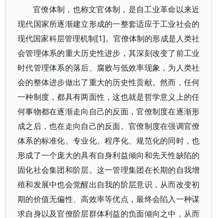
官僚体制，也称文官体制，是自工业革命以来近
现代国家所逐渐建立形成的一整套适应于工业社会的
现代国家科层管理机制[1]。官僚体制的形成是人类社
会管理体系的重大历史性进步，其深刻改变了前工业
时代管理体系的落后、腐败与低效率现象，为人类社
会的整体进步做出了重大的历史性贡献。然而，任何
一种制度，都具有两面性，这也就是哲学意义上的任
何事物都在逐渐走向自己的反面，官僚制度在逐渐形
成之后，也在走向自己的反面。官僚制度在强调官僚
体系的标准化、专业化、程序化、规范化的同时，也
形成了一个庞大的具有自身利益倾向和先天性缺陷的
固化社会集团和阶层。这一管理集团在长期的自我增
殖和发展中也会觉醒出自我的阶层意识，从而改变初
期的价值无偏性、高效率等优点，最终会陷入一种谋
求自身以及官僚阶层群体利益的负面倾向之中，从而