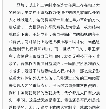
显然，以上的三种制度在选官任用上存在相当大
的缺陷，主要在于垄断权力使得优秀的贵族圈以外的
人才难以进入。这使得国家一旦通过暴力革命的方式
建成后，一大批原有的平民精英成为贵族，权力结构
就稳定下来。王朝早期，来自平民阶层的勤勉的帝王
和官员，尚能够公正地选拔和推荐平民才俊，当然这
也受制于其视野和精力。而一旦承平日久，帝王懈
怠，官僚逐渐形成自己的门阀，就会无视公正任人唯
亲了。官僚权力阶层日益腐败，平民阶层所累积的人
才越多，迟迟不能被吸纳进入权力体系，那么最后形
成强大的体制外人才队伍，只能通过反复的王朝倾覆
来实现人才的重新流动。最后的结局是非常惨烈的，
例如中国历朝历代的改朝换代，代价都是人口至少损
失一半[6]。这显然无论是帝王、贵族还是平民都是难
以接受的。因此，建立正式的选官制度，就成为国家