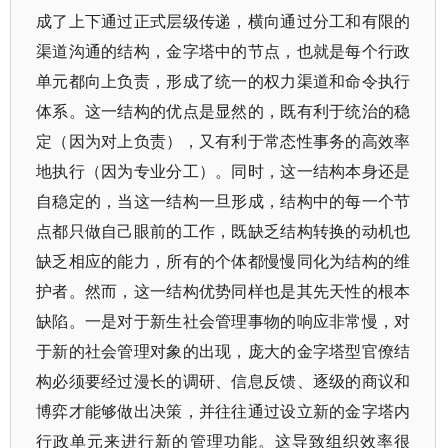
成了上下通过正式层级传递，横向通过分工和有限的
渠道沟通的结构，金字塔中的节点，也就是每个行政
单元都向上负责，形成了统一的权力渠道和命令执行
体系。这一结构的优点是显然的，既有利于统治的稳
定（因为对上负责），又有利于常态性事务的高效率
地执行（因为专业分工）。同时，这一结构本身还是
自稳定的，当这一结构一旦形成，结构中的每一个节
点都只做自己眼前的工作，既缺乏结构转换的动机也
缺乏相应的能力，所有的个体都慢慢同化为结构的维
护者。然而，这一结构优势同样也是其先天性的根本
缺陷。一是对于新生社会管理事物的响应非常慢，对
于新的社会管理对象的出现，庞大的金字塔型官僚结
构必须要经过漫长的调研、信息反馈、逐级的商议和
博弈才能够做出决策，并往往通过设立新的金字塔内
行政单元来进行新的管理功能。这导致组织效率很