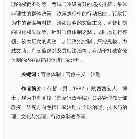
理的权责不对等，考试与逐级晋升的选拔排挤，集体
非理性的群体决策，政策执行中的行动扭曲，行政行
为中的合谋与对抗，浩如烟淼的文牍主义，监督机制
的同化和失效等。针对官僚体制之弊，适时地进行整
顿、较大层次的调整、加强政治控制，严控规模，力
减文牍、广泛监督以及贯彻法治等，有助于打破官僚
体制的内在缺陷和促进国家治理。
关键词：
官僚体制；官僚主义；治理
作者简介：
何哲（男，1982-）陕西西安人，博
士，现为中央党校（国家行政学院）公共管理教研部
教授，研究方向包括国家治理，全球治理、技术与治
理、文化与治理、行政体制改革等。