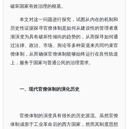
破坏国家有效治理的根基。
本文对这一问题进行探究，试图从内在的机制和
历史性证据探寻官僚体制是如何从建设性的管理者逐
渐演变为具有破坏性倾向的趋势的，从而探寻如何通
过法律、政治、市场、舆论等多种渠道来共同约束官
僚体制，从而确保官僚体制能够始终运行在良性轨道
上，服务于国家与普通公民的治理需求。
一、现代官僚体制的演化历史
官僚体制的演变具有很长的历史源流。虽然官僚
体制成形于工业革命后的西方国家，然而其制度思想