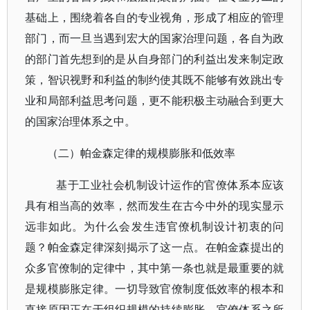
基础上，围绕着各自的专业视角，形成了相应的管理
部门，而一旦当遇到宏大的国家治理问题，各自为政
的部门首先想到的是从自身部门的利益出发来制定政
策，智识视野和利益的制约使其既不能够有效跳出专
业和局部利益思考问题，更不能积极主动融合到更大
的国家治理体系之中。
（二）帕金森定律的规模膨胀和低效率
基于工业社会机制设计运作的官僚体系本应该
具有相当高的效率，然而发生在古今中外的现实显示
远非如此。为什么会发生违官僚机制设计初衷的问
题？帕金森定律深刻揭示了这一点。在帕金森提出的
众多官僚制的定律中，其中第一条也就是最重要的就
是规模膨胀定律。一切导致官僚制度低效率的根本和
直接原因正在于组织规模的持续膨胀。官僚体系之所