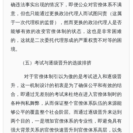
确违法事实出现的情况下，即便公众对官僚体系不满
意，但也只能通过更换政治代理人而试图问责（这属
于一次代理权的监督），然而更换的政治代理人是否
能够有效的改变官僚体制的状态，这也是非常困难
的，这就是二次委托代理形成的严重权责不对等的困
境。
（五）考试与逐级晋升的选拔排挤
对于官僚体制引以为傲的是考试进入和逐级晋
升，这一机制设计的初衷是为了确保公平和有效的结
合，即通过无差别的考试来杜绝在进入官僚体制时的
各种徇私舞弊，从而保证整个官僚体系队伍的来源能
够公平的覆盖整个社会阶层。而通过逐级晋升来达到
两个目的，一是增加官僚体系的专业性，即避免具有
强大背景关系的官僚快速晋升到官僚体系高层，以免