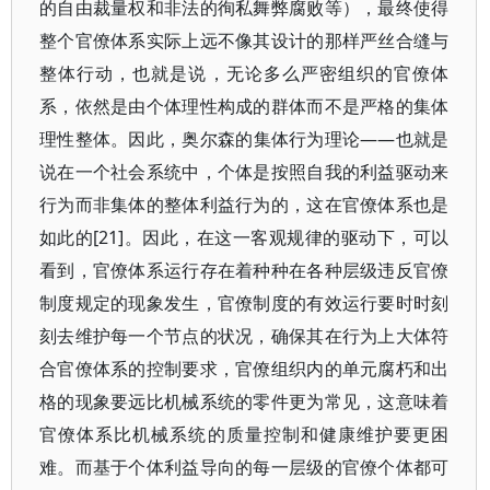
的自由裁量权和非法的徇私舞弊腐败等），最终使得
整个官僚体系实际上远不像其设计的那样严丝合缝与
整体行动，也就是说，无论多么严密组织的官僚体
系，依然是由个体理性构成的群体而不是严格的集体
理性整体。因此，奥尔森的集体行为理论——也就是
说在一个社会系统中，个体是按照自我的利益驱动来
行为而非集体的整体利益行为的，这在官僚体系也是
如此的[21]。因此，在这一客观规律的驱动下，可以
看到，官僚体系运行存在着种种在各种层级违反官僚
制度规定的现象发生，官僚制度的有效运行要时时刻
刻去维护每一个节点的状况，确保其在行为上大体符
合官僚体系的控制要求，官僚组织内的单元腐朽和出
格的现象要远比机械系统的零件更为常见，这意味着
官僚体系比机械系统的质量控制和健康维护要更困
难。而基于个体利益导向的每一层级的官僚个体都可