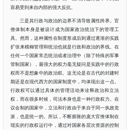
容易受到来自内部的强大反抗。
三是其行政与政治的边界不清导致属性跨界。官
僚体制本身是被设计成为国家政治统治下的管理工
具。然而，这种属性在制度形成后则通过逐渐的实践
扩张来模糊管理和统治也就是行政和政治的界线。在
任何一个国家常态统治或者治理中（除了特殊的军事
管制国家），最强大的权力毫无疑问是实践中的行政
权而不是想象中的政治权。这无论是在古代的封建时
期还是在现代西方的国家制度中，均体现出这一点。
行政权可以通过具体的管理活动来诠释政治和立法
权，而在很多时候，司法本身也是一种行政权力。在
议会制的国家中，立法和行政由于来自于同一执政党
派，也是统一的。所以，不断膨胀的庞大官僚体制在
现实的行政权运行中，通过对国家各层次资源的控制