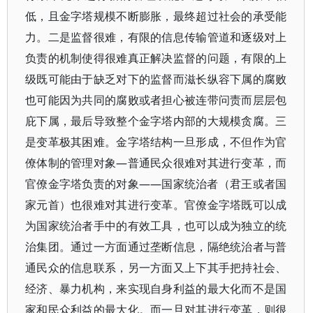
低，且金字塔规模不断膨胀，最终超过社会的承受能
力。二是监督很难，有限的信息传输管道和逐级对上
负责的机制使得很难真正解决监督的问题，有限的上
级既可能由于缺乏对下的监督而滋长纵容下属的腐败
也可能因为共同的腐败或者担心被连带问责而层层包
庇下属，最后导致整个金字塔内部的大规模贪腐。三
是变革极其困难。金字塔结构一旦形成，不但作为官
僚体制的管理对象—普通民众很难对其进行变革，而
官僚金字塔负责的对象——国家统治者（君王或者国
家元首）也很难对其进行变革。官僚金字塔既可以成
为国家统治者手中的有效工具，也可以成为独立的统
治集团。通过一方面通过垄断信息，隔绝统治者与普
通民众的信息联系，另一方面又上下其手把持社会、
经济、暴力机构，来实现自身利益的最大化而不是国
家和民众利益的最大化。而一旦对其进行变革，则很