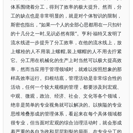
体系围绕着分工，得到了效率的极大提升。然而，分
工的缺点也是非常明显的，就是对个体智识的限制，
斯密也指出，“如果一个人的全部心思都用在一只扣针
的十几分之一时,见识必然有限”。亨利·福特又发明了
流水线进一步提升了分工效率，在他的流水线上，放
上螺栓的人不用装上螺帽,装上螺帽的人不用去拧紧
它。分工用在机械化的生产上时当然可以极大提高效
率，然而当应用于管理领域时，就难以按照想象的那
样高效率运行。归根结底，管理活动是非常综合性的
活动，任何一个较大规模的管理，都要涉及到宏观、
中观、微观，政治、经济、社会、文化等各个领域，
绝非是简单的专业视角就可以解决的。以狭隘的专业
思维堆叠形成的管理体系，看起来在每个具体领域都
很专业，但当面对宏观的综合治理活动时，就会形成
着严重的各自为政和层层割裂的局面。在专业分工的