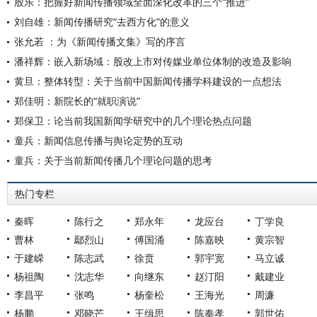
殷乐：把握好新闻传播领域全面深化改革的三个“推进”
刘自雄：新闻传播研究“去西方化”的意义
张允若 ：为《新闻传播文集》写的序言
潘祥辉：嵌入新场域：股改上市对传媒业单位体制的改造及影响
黄旦：整体转型：关于当前中国新闻传播学科建设的一点想法
郑佳明：新院长的“就职演说”
郑保卫：论当前我国新闻学研究中的几个理论热点问题
童兵：新闻信息传播与舆论定势的互动
童兵：关于当前新闻传播几个理论问题的思考
热门专栏
秦晖
陈行之
郑永年
龙应台
丁学良
曹林
鄢烈山
傅国涌
陈嘉映
黄宗智
于建嵘
陈志武
徐贲
郭宇宽
马立诚
杨祖陶
沈志华
向继东
赵汀阳
戴建业
李昌平
张鸣
杨奎松
王海光
周濂
杨鹏
邓晓芒
王缉思
陈奉孝
郭世佑