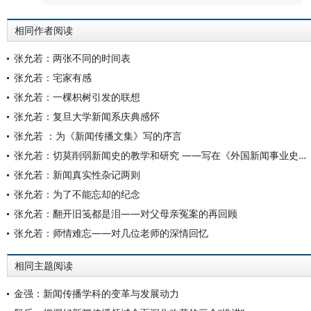
相同作者阅读
张允若：两张不同的时间表
张允若：宅家有感
张允若：一棵枳树引发的联想
张允若：复旦大学新闻系庆典感怀
张允若 ：为《新闻传播文集》写的序言
张允若：切莫削弱新闻史的教学和研究 ——写在《外国新闻事业史教程》再版之际
张允若：新闻真实性杂记两则
张允若：为了不能忘却的纪念
张允若：翻开旧笺都是泪——对父母亲冤案的再回顾
张允若：师情难忘——对几位老师的深情回忆
相同主题阅读
金强：新闻传播学科的变革与发展动力