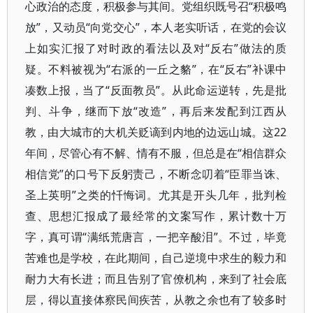
心政治的态度，积极参与其间。党组织既号召“积极鸣
放”，又动员“向党交心”，本人老实听话，在党的会议
上如实汇报了对时政的看法以及对“反右”做法的质
疑。不料被视为“右派的一丘之貉”，在“反右”补课中
凑数上报，当了“反面教员”。从此命运逆转，先是批
判、斗争，继而下放“改造”，再后来发配到江西从
教，由大城市的大机关贬谪到内地的边远山城。这22
年间，尽管心有不解、情有不服，但总是在“相信群众
相信党”的口号下反躬责己，不断念叨着“臣罪当诛、
圣上英明”之类的忏悔词。尤其是开头几年，批判检
查、思想汇报成了最经常的文案写作，累计数十万
字，真可谓“满纸荒唐言，一把辛酸泪”。不过，毕竟
苦难也是学校，在此期间，自己逆境中求生的毅力和
耐力大有长进；而且告别了官僚机构，来到了社会底
层，得以直接体察民间疾苦，从教之余也有了较多时