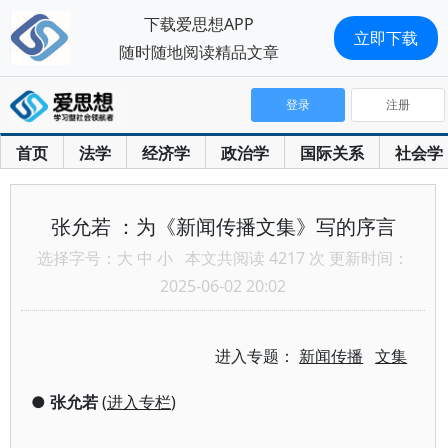
下载爱思想APP
立即下载
随时随地阅读精品文章
登录
注册
首页
法学
经济学
政治学
国际关系
社会学
张允若 ：为《新闻传播文集》写的序言
选择字号：
大
中
小
本文共阅读 4217 次 更新时间：
2025-06-02 20:02
进入专题：
新闻传播
文集
●
张允若
(
进入专栏
)