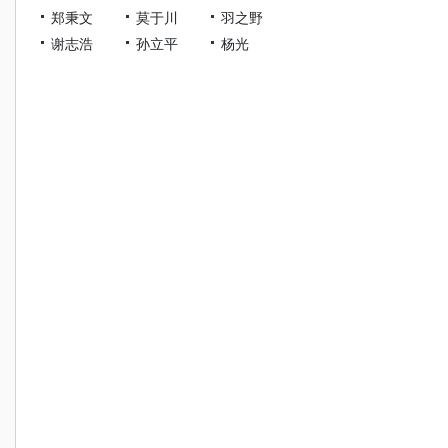
郑秉文
莫于川
羽之野
谢志浩
孙立平
杨光