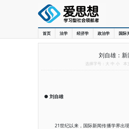
首页
法学
经济学
政治学
国际
刘自雄：新
选择字号：
大
中
小
本文共
●
刘自雄
21世纪以来，国际新闻传播学界出