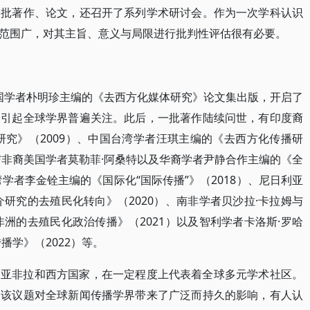
一批著作、论文，还召开了系列学术研讨会。作为一次学科认识
范围广，对其主旨、意义与局限进行批判性评估很有必要。
韩国学者朴明珍主编的《去西方化媒体研究》论文集出版，开启了
，引起全球学界普遍关注。此后，一批著作陆续问世，有印度裔
研究》（2009）、中国台湾学者汪琪主编的《去西方化传播研
与非裔美国学者莫勒菲·阿桑特以及华裔学者尹静合作主编的《全
湾学者李金铨主编的《国际化“国际传播”》（2018）、尼日利亚
研究的去殖民化转向》（2020）、南非学者贝沙拉·卡拉姆与
洲的去殖民化政治传播》（2021）以及智利学者卡洛斯·罗哈
播学》（2022）等。
自亚非拉和西方国家，在一定程度上代表着全球多元学术社区。
，该议题对全球新闻传播学界带来了广泛而持久的影响，有人认