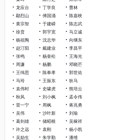
龙应台
丁学良
曹林
鄢烈山
傅国涌
陈嘉映
黄宗智
于建嵘
陈志武
徐贲
郭宇宽
马立诚
杨祖陶
沈志华
向继东
赵汀阳
戴建业
李昌平
张鸣
杨奎松
王海光
周濂
杨鹏
邓晓芒
王缉思
陈奉孝
郭世佑
马玲
王振东
狄马
袁伟时
史啸虎
熊培云
秋风
刘小枫
孟令伟
雷一宁
周枫
蒋兆勇
吴伟
沙叶新
刘瑜
葛剑雄
储昭根
吴稼祥
许之远
袁刚
杨小凯
吴励生
朱学勤
潘维