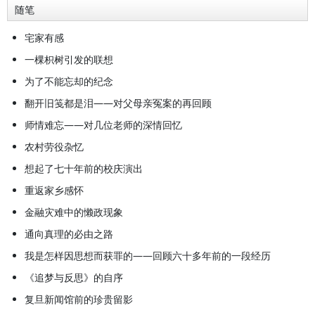
随笔
宅家有感
一棵枳树引发的联想
为了不能忘却的纪念
翻开旧笺都是泪——对父母亲冤案的再回顾
师情难忘——对几位老师的深情回忆
农村劳役杂忆
想起了七十年前的校庆演出
重返家乡感怀
金融灾难中的懒政现象
通向真理的必由之路
我是怎样因思想而获罪的——回顾六十多年前的一段经历
《追梦与反思》的自序
复旦新闻馆前的珍贵留影