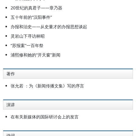
20世纪的真君子——章乃器
五十年前的“汉阳事件”
办报和治史——从史量才的办报思想谈起
灵岩山下寻访林昭
“苏报案”一百年祭
浦熙修和她的“开天窗”新闻
著作
张允若 ：为《新闻传播文集》写的序言
演讲
在有关新媒体的国际研讨会上的发言
诗词