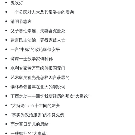
鬼吹灯
一个公民对人大及其常委会的质询
清明节志哀
父子恶性牵连，夫妻含冤赴死
建言民主法治，弄得家破人亡
一言“中标”的政论家储安平
谔谔一士数学家傅种孙
水利专家黄万里缘何报国无门
艺术家吴祖光是怎样因言获罪的
读林希翎当年在北大的演说词
丁酉之劫——回忆我所经历的那次“大辩论”
“大辩论”：五十年间的嬗变
“事实为政治服务”的不良先例
面对百日婴儿的思绪
一株御批的“大毒草”