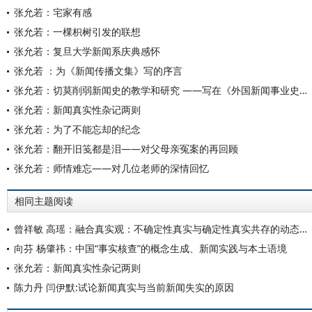
张允若：宅家有感
张允若：一棵枳树引发的联想
张允若：复旦大学新闻系庆典感怀
张允若 ：为《新闻传播文集》写的序言
张允若：切莫削弱新闻史的教学和研究 ——写在《外国新闻事业史教程》再版之际
张允若：新闻真实性杂记两则
张允若：为了不能忘却的纪念
张允若：翻开旧笺都是泪——对父母亲冤案的再回顾
张允若：师情难忘——对几位老师的深情回忆
相同主题阅读
曾祥敏 高瑶：融合真实观：不确定性真实与确定性真实共存的动态平衡
向芬 杨肇祎：中国“事实核查”的概念生成、新闻实践与本土语境
张允若：新闻真实性杂记两则
陈力丹 闫伊默:试论新闻真实与当前新闻失实的原因