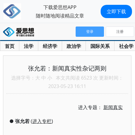
下载爱思想APP
立即下载
随时随地阅读精品文章
登录
注册
首页
法学
经济学
政治学
国际关系
社会学
张允若：新闻真实性杂记两则
选择字号：
大
中
小
本文共阅读 6523 次 更新时间：
2023-05-23 16:11
进入专题：
新闻真实
●
张允若
(
进入专栏
)