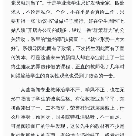
党员就别当了”。于是毕业班学生只好发动全家、四处
求人，不论是私企、个企，不在乎是否真给工作，只
要开得一张“协议书”做做样子就行。好在学生周围“七
姑八姨”开店办公司的颇多，经过一番“群策群力”的公
关活动，系里的“签约率”扶摇直上，“就业形势一片大
好”。系领导因此而有了政绩，下次招生因此而有了宣
传资本。可是这些未来的新闻人却在毕业前上了一堂
终生难忘的弄虚作假的课程，正直的教师化了几年时
间灌输给学生的真实性观念也受到了致命的一击。
某些新闻专业教师治学不严、学风不正，也在无
形中损害了学生的诚实品格。有位教授业务平平，东
拼西凑出了一、二本教材，荣誉桂冠就层层戴上，什
么理事呀，顾问呀，国务院特殊津贴呀，不一而足。
可是阅读面广的学生发现，这位先生的教材有不少是
照抄照搬他人的东西，有的地方还抄错了，或者抄得