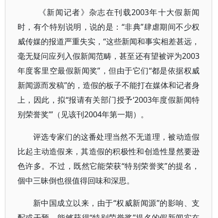
《新闻记者》杂志在刊载2003年十大假新闻
时，有个特别说明，说的是：“非典”肆虐期间不少权
威传媒的报道严重失实，“这些新闻和事实相差甚远，
毫无疑问应列入假新闻范畴，甚至还有望被评为2003
年度客里空最假新闻奖”，但由于它们“都是依据权威
新闻源而发稿”的，造假的板子不能打在媒体和记者身
上，因此，拟“报请有关部门授予‘2003年度假新闻特
别荣誉奖’”（见该刊2004年第一期）。
评选专家们的这番处理当然不无道理，被动造假
比起主动造假来，其造假的积极性和创造性显然要逊
色许多。不过，既然它能荣获“特别荣誉奖”的提名，
個中三昧倒也很值得回味和深思。
新中国成立以来，由于“权威新闻源”的影响、支
配或干预，能够获得“特别荣誉奖”提名的假新闻实在