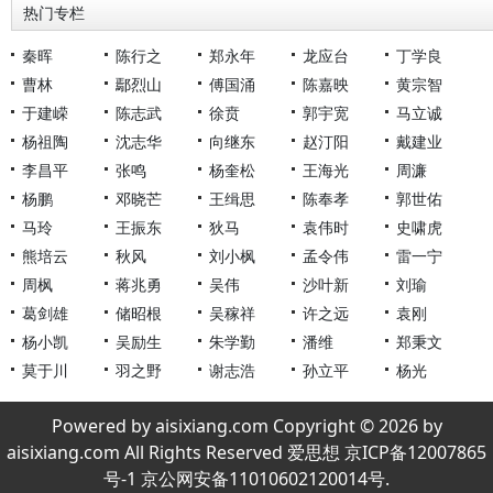
热门专栏
秦晖
陈行之
郑永年
龙应台
丁学良
曹林
鄢烈山
傅国涌
陈嘉映
黄宗智
于建嵘
陈志武
徐贲
郭宇宽
马立诚
杨祖陶
沈志华
向继东
赵汀阳
戴建业
李昌平
张鸣
杨奎松
王海光
周濂
杨鹏
邓晓芒
王缉思
陈奉孝
郭世佑
马玲
王振东
狄马
袁伟时
史啸虎
熊培云
秋风
刘小枫
孟令伟
雷一宁
周枫
蒋兆勇
吴伟
沙叶新
刘瑜
葛剑雄
储昭根
吴稼祥
许之远
袁刚
杨小凯
吴励生
朱学勤
潘维
郑秉文
莫于川
羽之野
谢志浩
孙立平
杨光
Powered by aisixiang.com Copyright © 2026 by
aisixiang.com All Rights Reserved 爱思想 京ICP备12007865
号-1 京公网安备11010602120014号.