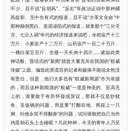
不少。且不说“反胡风”、“反右”等政治运动中那种捕
风捉影、无中生有式的报道，且不说“大革文化命”中
那种颠倒黑白、造谣诬陷式的报道，就拿那个“三分天
灾、七分人祸”年代的经济报道来说吧，水稻亩产十三
万斤、小麦亩产十二万斤、山药亩产一百二十万斤、
一棵白菜五百斤、生猪一天长肉十四斤……诸如此类
神话般、昏话式的“新闻”就曾大量充斥在我国的“权威
传媒”上面。编造此类谎言的记者和媒体不能说全然没
有责任，但是，他们大多也有“权威新闻源”作为依据
的，而且这种新闻源的“权威”一度是神圣的、至高无
上的，谁要敢于有所怀疑或异议，那就不仅是炒鱿
鱼、丢饭碗的问题，而是要“打翻在地、再踩上一只
脚、叫他永世不得翻身”的问题，试问谁敢把自己当作
鸡蛋朝石头上去碰呢？凡此种种，今天的青年人乃至