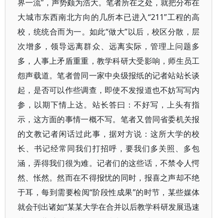
界一流”，声势颇为浩大。笔者所在之处，就把分布在
大城市东西南北方向的几所本已进入“211”工程的高
校，统统合而为一。如此“做大”以后，校区分散，层
次增多，领导远离群众、远离实际，管理上问题多
多，人事上矛盾重重，教学科研大受影响，师生员工
怨声载道。笔者曾同一家中央级报纸的记者站站长谈
起，是否可以作些调查，即使不发报道也不妨写写内
参，以期下情上达。站长答曰：不好写，上头有指
示，这方面的事情一概不写。笔者又曾同省委机关报
的文教记者闲话过此事，据对方说：这所大学的校
长、书记经常同我们打招呼，要我们多关照、多包
涵，弄得我们很为难。记者们的这些话，不禁令人愕
然、怅然。然而在不得报忧的同时，报喜之声却不绝
于耳，每到需要检阅“阶段性成果”的时节，某些媒体
就会刊出诸如“某某大学在合并以后教学科研发展迅速