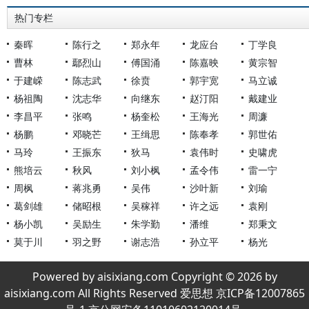
热门专栏
秦晖
陈行之
郑永年
龙应台
丁学良
曹林
鄢烈山
傅国涌
陈嘉映
黄宗智
于建嵘
陈志武
徐贲
郭宇宽
马立诚
杨祖陶
沈志华
向继东
赵汀阳
戴建业
李昌平
张鸣
杨奎松
王海光
周濂
杨鹏
邓晓芒
王缉思
陈奉孝
郭世佑
马玲
王振东
狄马
袁伟时
史啸虎
熊培云
秋风
刘小枫
孟令伟
雷一宁
周枫
蒋兆勇
吴伟
沙叶新
刘瑜
葛剑雄
储昭根
吴稼祥
许之远
袁刚
杨小凯
吴励生
朱学勤
潘维
郑秉文
莫于川
羽之野
谢志浩
孙立平
杨光
Powered by aisixiang.com Copyright © 2026 by
aisixiang.com All Rights Reserved 爱思想 京ICP备12007865