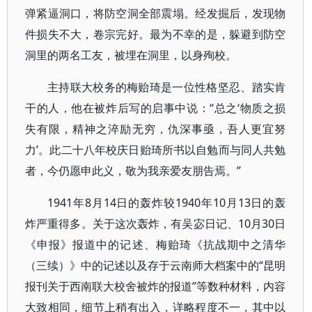
弹紧逼洞口，将防空洞全部震塌。经发掘后，发现物
件损失不大，卷宗完好。最为不幸的是，躲避到防空
洞里的两名工友，被埋在洞里，以身殉校。
主持联大校务的梅贻琦是一位性格坚忍、踏实肯
干的人，他在被炸后写的启事中说：“总之‘物质之损
失有限，精神之淬励无穷，仇深事亟，吾人更宜努
力’。此二十八年校庆日贻琦所书以自勉而与同人共勉
者，今仍愿申此义，敬为我亲爱友朋告焉。”
1941年8月14日的轰炸较1940年10月13日的轰
炸严重得多。关于这次轰炸，有吴宓日记、10月30日
《申报》报道中的记述、梅贻琦《抗战期中之清华
（三续）》中的记述以及存于云南师大档案中的“昆明
报刊关于西南联大校舍被炸的报道”等数种材料，内容
大致相同，细节上稍有出入，详略程度不一，其中以