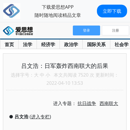
下载爱思想APP
立即下载
随时随地阅读精品文章
登录
注册
首页
法学
经济学
政治学
国际关系
社会学
吕文浩：日军轰炸西南联大的后果
选择字号：
大
中
小
本文共阅读 7520 次 更新时间：
2022-04-10 13:53
进入专题：
抗日战争
西南联大
●
吕文浩
(
进入专栏
)