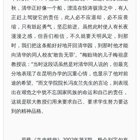
秋，清华正好像一个船，漂流在惊涛骇浪之中，有人
正赶上驾驶它的责任，此人必不应退却，必不应畏
缩，只有鼓起勇气，坚忍前进。虽然此时使人有长夜
漫漫之感，但吾们相信，不久就要天明风定，到那
时，我们把这条船好好地开回清华园，到那时他才能
向清华的同人校友‘敢告无罪’。”梅贻琦的儿子梅祖彦
教授说：“当时这段话虽然是对清华同人说的，但最充
分地表现了在昆明办学的沉重心情，也显示了他对前
途的希望。”而文学院院长冯友兰先生的言论，则表现
出在艰危之中犹不忘国家民族的命运和自己的责任，
这就是联大教授们用来要求自己、要求学生努力要达
到的精神品格。
原载《文史精华》2002年第3期，极个别字句有