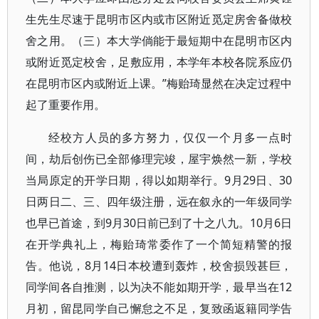
生先生尽速于昆明市区内或市区附近觅定房舍备做校
舍之用。（三）本大学倘能于最短期中在昆明市区内
或附近觅定校舍，足敷应用，本学年本校各院系应仍
在昆明市区内或附近上课。”梅贻琦显然在决定过程中
起了重要作用。
经校方人员的多方努力，仅仅一个月多一点时
间，劫后创伤已全部修理完竣，屋宇焕然一新，学校
当局原定的开学日期，得以如期举行。9月29日、30
日两日二、三、四年级注册，远在叙永的一年级同学
也早已首途，到9月30日前已到了十之八九。10月6日
在开学典礼上，梅贻琦常委作了一个简短精警的报
告。他说，8月14日本校遭到轰炸，校舍损毁甚巨，
同学间各自推测，以为决不能如期开学，最早当在12
月初，留昆同学自己懈怠之不足，复致函返籍同学告