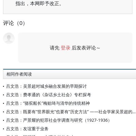
指出，本网即予改正。
评论（0）
请先
登录
后发表评论～
评论
相同作者阅读
吕文浩：吴景超对城乡融合发展的早期探讨
吕文浩：费孝通的《杂话乡土社会》专栏探考
吕文浩：“骆驼船长”梅贻琦与清华的传统精神
吕文浩：既要有“世界眼光”也要有“历史方法” ——社会学家吴景超的治学之道
吕文浩：严景耀的犯罪社会学调查与研究（1927-1936）
吕文浩：友谊重于业务