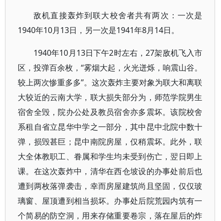
敌机直接轰炸到联大校舍者共有两次：一次是
1940年10月13日，另一次是1941年8月14日。
1940年10月13日下午2时左右，27架敌机飞入市
区，投弹百余枚，“雾烟大起，火光迸烁，响震山谷。
较上两次惨重多多”。这次轰炸主要对象为联大和离联
大较近的云南大学，联大损失部分为，师范学院男生
宿舍全毁，院办公处及教员宿舍亦多震坏。该院校舍
系租自省立昆华中学之一部分，其中昆中北院中数十
弹，损毁甚巨；昆中南院房屋，仅稍震坏。此外，联
大全体教职工、眷属和学生均未受到伤亡，翌日即上
课。在这次轰炸中，清华在西仓坡设的办事处前后也
遭到两枚落弹袭击，幸而房屋建筑尚且坚固，仅仅玻
璃窗、屋顶遭到相当损坏。办事处后院荒园内筑有一
个简易的防空洞，用来存储重要卷宗，落在屋后的炸