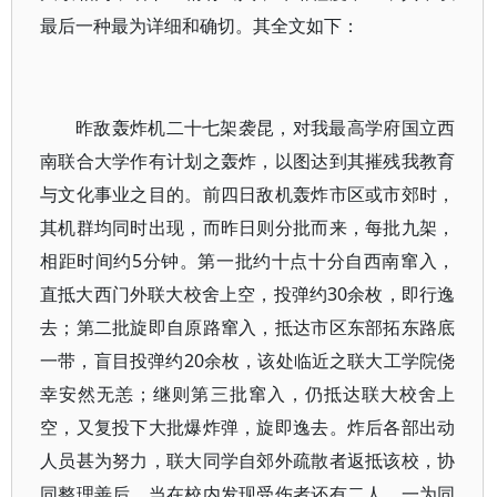
最后一种最为详细和确切。其全文如下：
昨敌轰炸机二十七架袭昆，对我最高学府国立西
南联合大学作有计划之轰炸，以图达到其摧残我教育
与文化事业之目的。前四日敌机轰炸市区或市郊时，
其机群均同时出现，而昨日则分批而来，每批九架，
相距时间约5分钟。第一批约十点十分自西南窜入，
直抵大西门外联大校舍上空，投弹约30余枚，即行逸
去；第二批旋即自原路窜入，抵达市区东部拓东路底
一带，盲目投弹约20余枚，该处临近之联大工学院侥
幸安然无恙；继则第三批窜入，仍抵达联大校舍上
空，又复投下大批爆炸弹，旋即逸去。炸后各部出动
人员甚为努力，联大同学自郊外疏散者返抵该校，协
同整理善后。当在校内发现受伤者还有二人，一为同