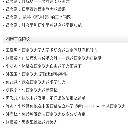
吕文浩：顾毓琇——文理兼长的奇才
吕文浩：日军轰炸西南联大的后果
吕文浩： 笔答《新京报》的三个问题
吕文浩：社会学和历史学相结合的早期典范
相同主题阅读
王浩禹：西南联大学人学术研究的云南问题意识转向
张曼菱：口述历史与传承文脉——我的西南联大访谈录
李超杰：沐浴在西南联大自由的阳光雨露下
孙卫国：西南联大“罗隆基解聘事件”
何兆武：我在西南联大的求学时光
杨振宁：对西南联大的新回忆
田飞龙：抗战中的香港，不只是沦陷那么简单
陈杰：李约瑟何以在中国西部建立科学“前哨”——19
孙守让：梅贻琦视察与西南联大叙永分校存废
张曼菱：黑夜里挑担的行路人