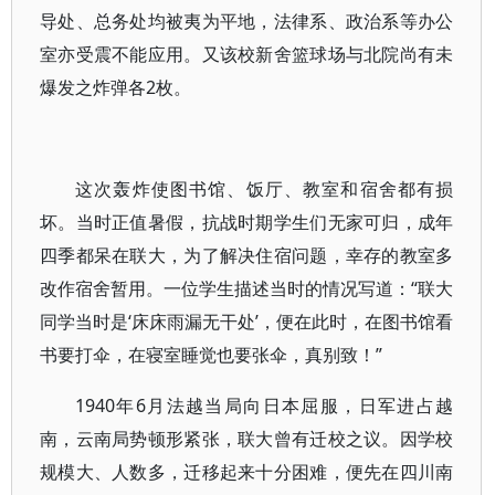
导处、总务处均被夷为平地，法律系、政治系等办公
室亦受震不能应用。又该校新舍篮球场与北院尚有未
爆发之炸弹各2枚。
这次轰炸使图书馆、饭厅、教室和宿舍都有损
坏。当时正值暑假，抗战时期学生们无家可归，成年
四季都呆在联大，为了解决住宿问题，幸存的教室多
改作宿舍暂用。一位学生描述当时的情况写道：“联大
同学当时是‘床床雨漏无干处’，便在此时，在图书馆看
书要打伞，在寝室睡觉也要张伞，真别致！”
1940年6月法越当局向日本屈服，日军进占越
南，云南局势顿形紧张，联大曾有迁校之议。因学校
规模大、人数多，迁移起来十分困难，便先在四川南