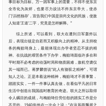
事目标为目标。万一因军事上的需要，不得不使东京
全市化为灰烬，也要尽力设法不炸东京帝大，使赤
门‘岿然独存’，宣告我们中国是崇尚文化的民族，使敌
人知道‘王道’二字，究竟是怎样解释。”
综上所述，可以看到，联大在遭到日军轰炸以
后，表现出镇定自若而又积极向上的精神。从主持校
务的梅贻琦身上，最能体现出办学者坚忍不拔的精
神。在抗战的艰苦条件下办学，梅贻琦面临许多在和
平时期不必考虑的动荡时局和物质困难，敌机空袭仅
其一端而已。蒋梦麟曾说“此人有骆驼之精神”，可谓
知人之论。正是本着这种精神，梅贻琦才不畏事繁，
踏踏实实，一件一件事认真去做，在看似平凡的日常
生活中创造出我国战时教育的奇迹。联大之所以取得
令人瞩目的成就，与梅贻琦任劳任怨的踏实工作是分
不开的。1940年他在一次会上说：“在这风雨飘摇之