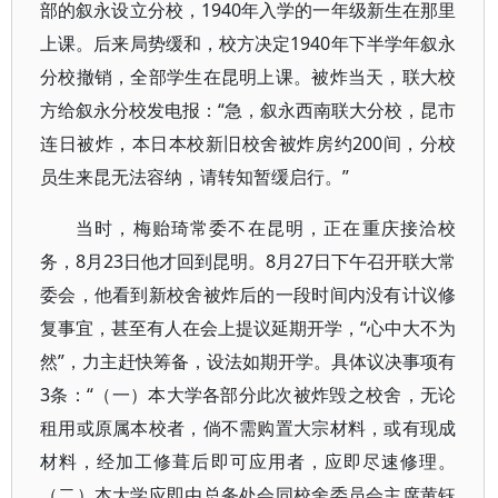
部的叙永设立分校，1940年入学的一年级新生在那里
上课。后来局势缓和，校方决定1940年下半学年叙永
分校撤销，全部学生在昆明上课。被炸当天，联大校
方给叙永分校发电报：“急，叙永西南联大分校，昆市
连日被炸，本日本校新旧校舍被炸房约200间，分校
员生来昆无法容纳，请转知暂缓启行。”
当时，梅贻琦常委不在昆明，正在重庆接洽校
务，8月23日他才回到昆明。8月27日下午召开联大常
委会，他看到新校舍被炸后的一段时间内没有计议修
复事宜，甚至有人在会上提议延期开学，“心中大不为
然”，力主赶快筹备，设法如期开学。具体议决事项有
3条：“（一）本大学各部分此次被炸毁之校舍，无论
租用或原属本校者，倘不需购置大宗材料，或有现成
材料，经加工修葺后即可应用者，应即尽速修理。
（二）本大学应即由总务处会同校舍委员会主席黄钰