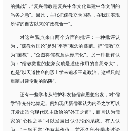
的挑战”，“复兴儒教是复兴中华文化重建中华文明的
当务之急”。因此，主张把儒教立为国教，在我国实现
所谓的自古以来的“政教合一”。
对这种观点来自两个方面的批评：一种批评认
为，“儒教救国论”是对“平等”观念的践踏。把“儒教”立
为“国教”，“企图将儒教意识形态化”。另一种批评认
为：“儒教救世的想象实质是道德作用的自我夸大”，
也是“以天道性命的形上学来追求王道政治，这样只能
重踏封建专制的陷阱”。
还有一些学者从维护和发扬儒家思想出发，对“儒
学”作充分地肯定。例如现代新儒家认为内圣之学可以
开发出适合现代民主政治的“外王之道”，而且认为儒
家的“心性之学”可以发展出认识论的系统。有人认
为，“三纲五常”仍有其价值。前不久部分学者讨论