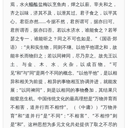
焉，水火醯醢盐梅以烹鱼肉，燀之以薪。宰夫和之，
齐之以味，济其不及，以泄其过。君子食之，以平其
心。君臣亦然……今据不然，君所谓可，据亦曰可。
君所谓否，据亦曰否。若以水济水，谁能食之？若琴
瑟之专一，谁能听之？同之不可也如是。”《国语·郑
语》：“夫和实生物，同则不继。以他平他谓之和，故
能丰长而物归之；若以同裨同，尽乃弃之。故先王以
土、与金、木、水、火杂，以成百物。”可
见“和”与“同”是两个不同的概念。“以他平他”，是以相
异和相关为前提，相异的事物相互协调并进，就能发
展；“以同裨同”，则是以相同的事物叠加，其结果只
能窒息生机。中国传统文化的最高理想是“万物并育而
不相害，道并行而不相悖”。（《中庸》）“万物并
育”和“道并行”是“不同”；“不相害”、“不相悖”则
是“和”。这种思想为多元文化共处提供了取之不尽的