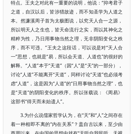
特点。王夫之对此有一重要的说明，他说：“抑考君子
之道，自汉以后，皆涉猎故迹，而不知圣学为人道之
本。然濂溪周子首为太极图说，以究天人合一之源，
所以明天人之生也，皆天命流行之实，而以其神化之
精粹为性，乃日用事物当然之理，无非阴阳变化之秩
序，而不可违。”王夫之这段话，可以说是对“天人合
一”思想，也就是“易，所以会天道、人道也”的很好的
解释。“人道”本于“天道”（因“人”是“天”的一部分），
讨论“人道”不能离开“天道”，同样讨论“天道”也必须考
虑“人道”，这是因为“人道”的“日用事物当然之理”，也
是“天道”的阴阳变化的秩序。所以张载说：《周易》
这部书“得天而未始遗人”。
3.为什么说儒家哲学认为，在“天”和“人”之间存在
着一种相即不离的“内在关系”？盖自古以来，至少由
西周以来，在中国的思想中就有“天听自我民听，天视