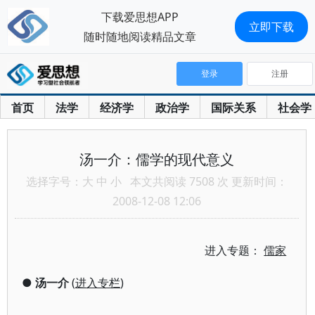
下载爱思想APP
立即下载
随时随地阅读精品文章
登录
注册
首页
法学
经济学
政治学
国际关系
社会学
汤一介：儒学的现代意义
选择字号：
大
中
小
本文共阅读 7508 次 更新时间：
2008-12-08 12:06
进入专题：
儒家
●
汤一介
(
进入专栏
)