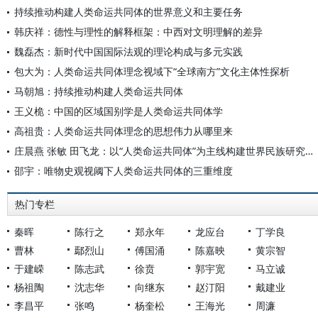
持续推动构建人类命运共同体的世界意义和主要任务
韩庆祥：德性与理性的解释框架：中西对文明理解的差异
魏磊杰：新时代中国国际法观的理论构成与多元实践
包大为：人类命运共同体理念视域下“全球南方”文化主体性探析
马朝旭：持续推动构建人类命运共同体
王义桅：中国的区域国别学是人类命运共同体学
高祖贵：人类命运共同体理念的思想伟力从哪里来
庄晨燕 张敏 田飞龙：以“人类命运共同体”为主线构建世界民族研究自主知识体系
邵宇：唯物史观视阈下人类命运共同体的三重维度
热门专栏
秦晖
陈行之
郑永年
龙应台
丁学良
曹林
鄢烈山
傅国涌
陈嘉映
黄宗智
于建嵘
陈志武
徐贲
郭宇宽
马立诚
杨祖陶
沈志华
向继东
赵汀阳
戴建业
李昌平
张鸣
杨奎松
王海光
周濂