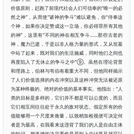
价值原则，赶跑了前现代社会人们可信奉的“唯一的必
然之神”，从而使“诸神的争斗”难以避免，你“侍奉这
个神，如果你决定赞成这一立场，你必得罪所有其他
的神”，这里有“不同的神在相互争斗……那些古老的
神，魔力已逝，于是以非人格力量的形式，又从坟墓
中站了起来，既对我们的生活施威，同时他们之间也
再度陷入了无休止的争斗之中”⑨。虽然在理论背景
和理路上，伯林与韦伯有着重大不同，但他同样揭示
了人们价值选择的内在冲突以及这种冲突无法被还原
为某种终极的、绝对的价值的基本事实。他指出：“人
类的目标是多样的，它们并不都是可以公度的，而且
它们相互间往往处于永久的敌对状态。假定所有的价
值能够用一个尺度来衡量，以致稍加检视便可决定何
者是为最高，在我看来这违背了我们的人是自由主体
的知识，把道德的决定看作是原则上由计算尺就可以