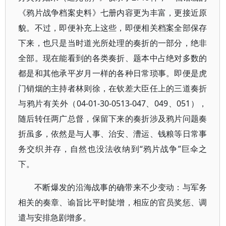
《鸦片战争档案史料》七册内容更为丰富，更接近原
貌。不过，即便补充上这些，即便相关档案全部保存
下来，也只是当时道光所处理的奏折的一部分，绝非
全部。现在能看到的各类奏折、题本中占绝对多数的
都是和其他承平岁月一样的各种日常琐事。即便是虎
门销烟的主持者林则徐，在钦差大臣任上的三道奏折
与鸦片有关外（04-01-30-0513-047、049、051），
随后转任两广总督，保留下来的奏折涉及鸦片问题奏
折虽多，依然是与人事、治安、漕运、钱粮等日常事
务交织并存，自然也没法收纳到“鸦片战争”巨伞之
下。
不断爆发的沿海战事的确带来不少变动：与军务
相关的奏章、谕旨比平时陡增，相应的官员奖惩、调
遣与安排急剧增多。