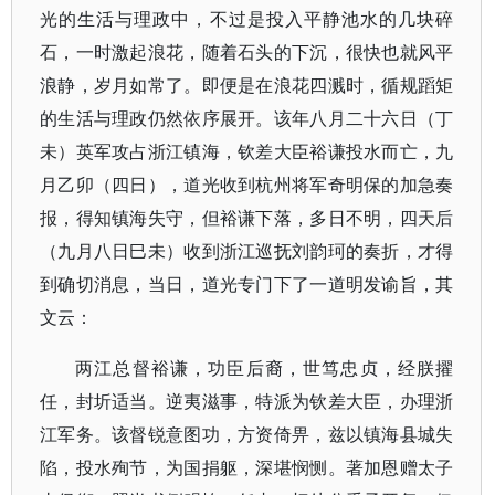
光的生活与理政中，不过是投入平静池水的几块碎
石，一时激起浪花，随着石头的下沉，很快也就风平
浪静，岁月如常了。即便是在浪花四溅时，循规蹈矩
的生活与理政仍然依序展开。该年八月二十六日（丁
未）英军攻占浙江镇海，钦差大臣裕谦投水而亡，九
月乙卯（四日），道光收到杭州将军奇明保的加急奏
报，得知镇海失守，但裕谦下落，多日不明，四天后
（九月八日巳未）收到浙江巡抚刘韵珂的奏折，才得
到确切消息，当日，道光专门下了一道明发谕旨，其
文云：
两江总督裕谦，功臣后裔，世笃忠贞，经朕擢
任，封圻适当。逆夷滋事，特派为钦差大臣，办理浙
江军务。该督锐意图功，方资倚畀，兹以镇海县城失
陷，投水殉节，为国捐躯，深堪悯恻。著加恩赠太子