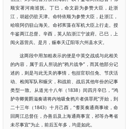
顺安署河南巡抚。丁巳，命文蔚为参赞大臣，赴浙
江，胡超仍驻天津。命特依顺为参赞大臣，赴浙江，
哈哴阿仍驻山海关。命祁寯藻在军机大臣上行走。授
牛鉴两江总督。辛酉，英人陷浙江宁波府。己巳，上
阅火器营兵。是月，赈奉天辽阳等六州县水灾。
这两段中用加粗表示的便是中英交战或与此相关
的内容，属于后人所说的“鸦片战争”，而其他部分记
述的，则是与此无关的事情，包括官职任免、节庆活
动、检阅军队和赈灾，和战前、战后其他年份的记事
类型一致。从道光十八年（1838）闰四月辛巳，“鸿
胪寺卿黄爵滋奏请将内地吸食鸦片者俱罪死”开始，到
二十三年（1843）十月己酉，“耆英奏通商事竣，命
回两江总督任，办善后及上海通商事宜，祁等办粤省
未尽事宜”为止，前后五年多，均是如此。