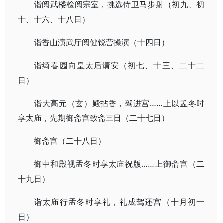
诣阅武楼检阅宗室，挑选侍卫马步射（初九、初
十、十六、十八日）
诣香山演武厅阅健锐营操演（十四日）
诣绮春园向皇太后请安（初七、十三、二十二
日）
诣大高元（玄）殿拈香，驾进宫……上以孟冬时
享太庙，先期御斋宫致斋三日（二十七日）
御斋宫（二十八日）
御中和殿视孟冬时享太庙祝版……上御斋宫（二
十九日）
诣太庙行孟冬时享礼，礼成驾还宫（十月初一
日）