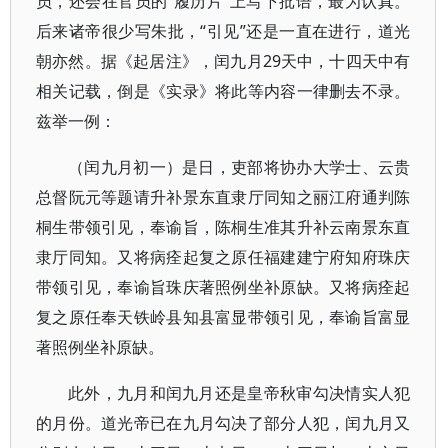
员，还会在官员的“履历片”上写下批语，最为认真。
后来诸帝很少写朱批，“引见”还是一直在进行，道光
朝亦然。据《起居注》，闰九月29天中，十四天中有
相关记载，倒是《实录》将此等内容一律删去不录。
兹举一例：
（闰九月初一）是日，吏部将协办大学士、云贵
总督阮元等题请升补景东直隶厅同知之丽江府通判陈
桐生带领引见，奉谕旨，陈桐生准其升补云南景东直
隶厅同知。又将病痊起复之原任福建建宁府知府珠庆
带领引见，奉谕旨珠庆著照例坐补原缺。又将病痊起
复之原任奉天铁岭县知县富显带领引见，奉谕旨富显
著照例坐补原缺。
此外，九月和闰九月还是皇帝秋审勾决情实人犯
的月份。道光帝已在九月勾决了部分人犯，闰九月又