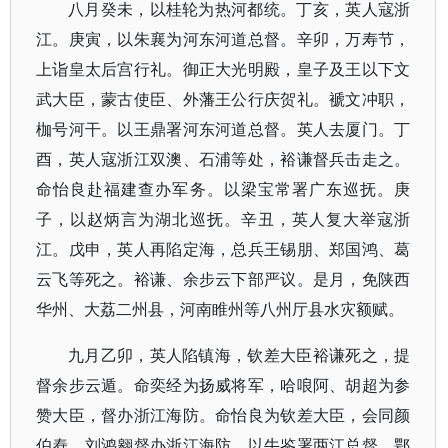
八月癸未，以桂轮为热河都统。丁亥，英人寇浙
江。庚寅，以朱襄为河东河道总督。辛卯，万寿节，
上诣皇太后宫行礼。御正大光明殿，皇子及王以下文
武大臣，蒙古使臣、外藩王公行庆贺礼。褫文冲职，
枷号河干。以王鼎署河东河道总督。英人去厦门。丁
酉，英人寇浙江双澳、石浦等处，裕谦督兵击走之。
命怡良赴福建查办军务。以梁宝常署广东巡抚。庚
子，以赵炳言为湖北巡抚。辛丑，英人复大举寇浙
江。戊申，英人再陷定海，总兵王锡朋、郑国鸿、葛
云飞等死之。裕谦、余步云下部严议。是月，免陕西
华州、大荔二州县，河南睢州等八州厅县水灾额赋。
九月乙卯，英人陷镇海，钦差大臣裕谦死之，提
督余步云遁。命奕经为扬威将军，哈哴阿、胡超为参
赞大臣，督办浙江海防。命怡良为钦差大臣，会同颜
伯焘、刘鸿翱督办浙江海防。以牛鉴署两江总督，鄂