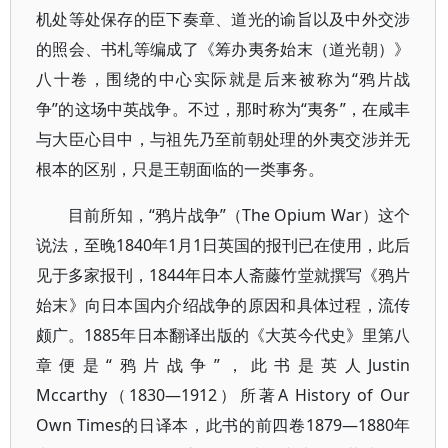
机处等处保存的臣下奏章、道光的谕旨以及中外交涉
的照会、书札等编成了《筹办夷务始末（道光朝）》
八十卷，围绕的中心实际就是后来被称为“鸦片战
争”的这场中英战争。不过，那时称为“夷务”，在咸丰
与大臣心目中，与祖先乃至前朝处理的外夷交涉并无
根本的区别，只是王朝面临的一类事务。
目前所知，“鸦片战争”（The Opium War）这个
说法，至晚1840年1月1日英国的报刊已在使用，此后
见于多家报刊，1844年日本人斋藤竹堂就撰写《鸦片
始末》向日本国内介绍战争的原因和具体过程，流传
颇广。1885年日本翻译出版的《大英今代史》里第八
章便是“鸦片战争”，此书是英人Justin
Mccarthy（1830—1912）所著A History of Our
Own Times的日译本，此书的前四卷1879—1880年