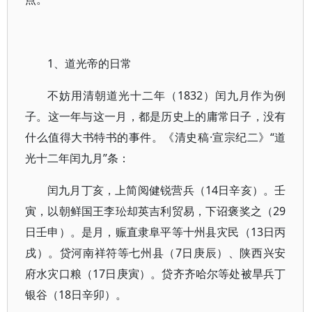
1、道光帝的日常
不妨用清朝道光十二年（1832）闰九月作为例
子。这一年与这一月，都是历史上的庸常日子，没有
什么值得大书特书的事件。《清史稿·宣宗纪二》“道
光十二年闰九月”条：
闰九月丁亥，上简阅健锐营兵（14日辛亥）。壬
寅，以朝鲜国王李玜却英吉利贸易，下诏褒奖之（29
日壬申）。是月，赈直隶阜平等十州县灾民（13日丙
戌）。贷河南祥符等七州县（7日庚辰）、陕西兴安
府水灾口粮（17日庚寅）。贷齐齐哈尔等处被旱兵丁
银谷（18日辛卯）。