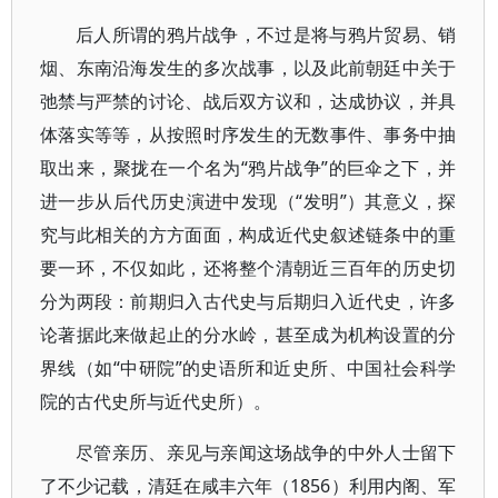
后人所谓的鸦片战争，不过是将与鸦片贸易、销
烟、东南沿海发生的多次战事，以及此前朝廷中关于
弛禁与严禁的讨论、战后双方议和，达成协议，并具
体落实等等，从按照时序发生的无数事件、事务中抽
取出来，聚拢在一个名为“鸦片战争”的巨伞之下，并
进一步从后代历史演进中发现（“发明”）其意义，探
究与此相关的方方面面，构成近代史叙述链条中的重
要一环，不仅如此，还将整个清朝近三百年的历史切
分为两段：前期归入古代史与后期归入近代史，许多
论著据此来做起止的分水岭，甚至成为机构设置的分
界线（如“中研院”的史语所和近史所、中国社会科学
院的古代史所与近代史所）。
尽管亲历、亲见与亲闻这场战争的中外人士留下
了不少记载，清廷在咸丰六年（1856）利用内阁、军