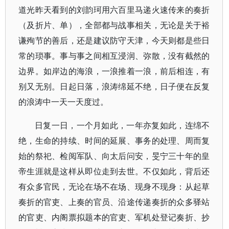
道光昨天看到的刘韵珂用六百里马递火速传来的奏折
（及折片、单），全部都与战事相关，无论是关于裕
谦殉节的善后，还是建议防守天津，今天则都是些日
常的琐事。事与事之间相互浸润、弥散，没有截然的
边界。如岸边的海浪，一浪推着一浪，前后相连，有
别又无别。日起日落，浪涛绵延不绝，日子便在反复
的浪涛中一天一天度过。
日复一日，一个月如此，一年亦复如此，连绵不
绝，生命的持续、时间的延展、事务的处理、周而复
始的祭祀、检阅军队、向太后问安，旻宁三十年的皇
帝生涯就是这样从即位走到去世。不仅如此，背后还
有众多官民，无论在场不在场、现身不现身：从起草
奏折的官吏、上奏的官员、沿途传递奏折的众多驿站
的官吏、内阁票拟题本的官吏、军机处登记奏折、抄