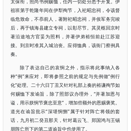
太保衔，照尚书例赐恤，任内一切处分悉予开复。伊
祖班第于乾隆年间在伊犁殉节，入祀昭忠祠，令该督
临危致命，不忝前人，著附祀昭忠祠，并俟军务完竣
后，再于镇海县建立专祠，以彰尽节。其灵柩回京时
著沿途地方官妥为照料，并著伊弟裕恒前赴江苏迎
接。到京时准其入城治丧。应得恤典，该衙门察例具
奏。
除了表达自己的哀悯之外，指示将此事纳入各
种“例”来应对，即将参照之前的规定与先例做“例行
化”处理。二十六日丁丑又针对礼部上奏的裕谦殉节如
何赐恤下发谕旨，除了照部议办理外，“并著加恩与
谥，用示朕悯节褒忠至意”，增加些额外的恩赐褒奖。
道光在谕旨批示“深堪悯恻”属于针对阵亡将领的套
话，九月初二癸丑那天，针对葛云飞、郑国鸿与王锡
朋阵亡所下的第二道谕旨中也使用了。