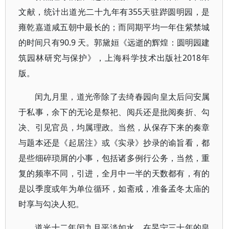
文献，统计出道光二十九年有355天驻跸圆明园，是
雍乾嘉道咸五朝中最长的；而同期平均一年住紫禁城
的时间只有90.9 天。郭黛姮《远逝的辉煌：圆明园建
筑园林研究与保护》，上海科学技术出版社2018年
版。
闰九月里，道光帝除了去绮春园向皇太后问安属
于私事，余下的无论是祭祀、阅兵还是批阅奏折、勾
决、引见官员，均属理政。当然，从保存下来的奏章
与题本还是《起居注》或《实录》抄录的谕旨看，都
是些细碎琐屑的小事，包括诸多例行公务，当然，重
复的频率不同，引进，全月中一半的天数都有，有的
是以季度或年为单位循环，如斋戒，准备孟冬太庙的
时享与勾决人犯。
道光十二年闰九月平淡如水，在旻宁三十年的皇