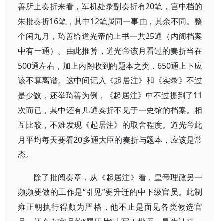
善所上奏折来看，军机处录副奏折有20笔，宫中档的
朱批奏折16笔，其中12笔属同一事由，其余不同。整
个闰九月，琦善给道光帝的上书一共25通（内阁档案
中有一通）。由此推算，道光帝该月看过的奏折当在
500通左右，加上内阁收到的题本之类，650通上下应
该不算离谱。这中间记入《起居注》和《实录》不过
是少数，还举琦善为例，《起居注》中不过提到了11
次而已，其中还有几通奏折不见于一史馆的档案。相
互比较，不难发现《起居注》的取舍程度。道光帝此
月平均每天要看20多通大臣的奏折与题本，应该是常
态。
除了批阅奏章，从《起居注》看，皇帝理政另一
频频要做的工作是“引见”要升迁的中下级官员。此制
雍正朝执行得颇为严格，他不止是面见各类候选官