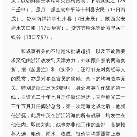
寅，以朝鲜国王李玜却英吉利贸易，下诏褒奖之（29
日壬申）。是月，赈直隶阜平等十州县灾民（13日丙
戌）。贷河南祥符等七州县（7日庚辰）、陕西兴安
府水灾口粮（17日庚寅）。贷齐齐哈尔等处被旱兵丁
银谷（18日辛卯）。
和战事有关的不过是朱批胡超折，以及下谕旨要
求奕纪由浙江改发到天津效力，外加颜伯焘的两道奏
折，据《起居注》和《实录》，还可补充对奕经等人
的恩赏，亦是对参战官员的奖励。余下的均与战事无
关。特别是浙江巡抚刘韵珂，身处与英军作战的第一
线，自道光二十年七月迁任浙江巡抚，直至道光二十
三年五月升任闽浙总督，第一次定海之战之后，他就
任浙抚，此后中英在浙江沿海的所有战事，均发生在
他任内。即便如此，战事亦非他工作的全部，官缺推
荐人选、粮价、雨水、收成、银价等均需照常上奏。