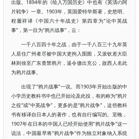
出版。1894年的《绘入万国历史》中也有《英清の阿
片戦争》一章。1903年，英国爱特华斯著，史悠明、
程履祥译《中国六十年战史》第四章为“论中英战
事”，第一目为“鸦片战事”，云：
一千八百四十年之战，由于一千八百三十九年英
人居住广州者尽被中国大吏拘入囹圄，又派钦差大臣
林则徐至广东查禁鸦片，逼令缴出充公，故西人名此
为鸦片战事。
出现了“鸦片战事”一说。而1903年开始出版的中
小学历史教科书中也已开始论及此役，有的称为“鸦片
之役”或“中英战争”，更多的是“鸦片战争”，这些教科
书有移译自日本人的著作，也有自行编写的。至晚，
1907年在日本的中国人已经开始使用“鸦片战争”这一
说法，中国最早将“鸦片战争”作为独立对象纳入系统