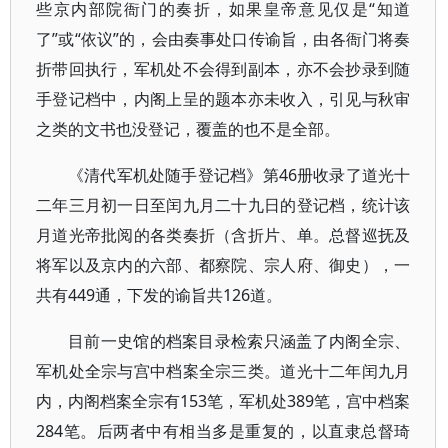
些京内部院衙门的奏折，如果皇帝意见仅是“知道
了”或“依议”的，会由奏事处口传谕旨，由各衙门将奏
折带回执行，军机处不会得到副本，亦不会抄录到随
手登记档中，内阁上呈的题本亦未收入，引见与秋审
之类的文书也没登记，覆盖的也不是全部。
《清代军机处随手登记档》第46册收录了道光十
二年三月初一日至闰九月二十九日的登记档，统计该
月道光帝批阅的各类奏折（含折片、单。总督巡抚及
将军以及京内的六部、都察院、宗人府、御史），一
共有449通，下发的谕旨共126道。
目前一史馆的档案目录检索只涵盖了内阁全宗、
军机处全宗与宫中档案全宗三类。道光十二年闰九月
内，内阁档案全宗有153笔，军机处389笔，宫中档案
284笔。后两者中有相当多是重复的，以直隶总督琦