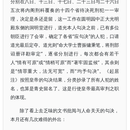
分别在八日、十三日、十七日、二十三日与二十六日
五次将内阁刑科覆奏的十四个省待决死刑犯一一审
理，决定是杀还是留，这一工作在圆明园中正大光明
殿东侧的洞明堂进行，道光本人勾决之前，已有多位
朝臣进行了会审，确定了各省“应勾决”的人犯，口请
道光最后定夺。道光则“命大学士曹振镛秉笔，将刑部
诏册详勘审定”，逐省分别进行，每次都会有若干
人“情有可原”或“情稍可原”而“著牢固监候”，其余则
是“情罪重大，法无可宽”，而“均予勾决”。《起居
注》按照皇帝的勾决结果，分类抄录了所有人犯的姓
名，也算是青史留名了。这是行使皇帝最高审判之职
的体现。
除了看上去乏味的文书批阅与人命关天的勾决，
本月还有几次难得的外出：