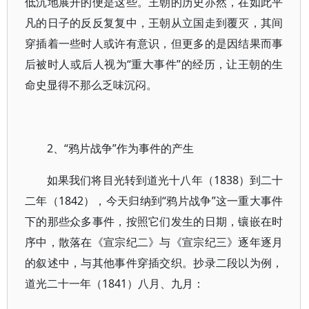
低沉地展开的便是这些。王朝的历史亦然，在如此平
凡的日子的反反复复中，王朝从立国走到覆灭，其间
穿插着一些时人或许有意识，但更多的是因结果而事
后被时人或后人视为“重大事件”的经历，让王朝的生
命史显得不那么乏味沉闷。
2、“鸦片战争”作为事件的产生
如果我们将目光转到道光十八年（1838）到二十
二年（1842），今天归纳到“鸦片战争”这一重大事件
下的那些众多事件，按照它们发生的日期，镶嵌在时
序中，散落在《宣宗纪二》与《宣宗纪三》逐年逐月
的叙述中，与其他事件穿插交织。抄录二段以为例，
道光二十一年（1841）八月、九月：