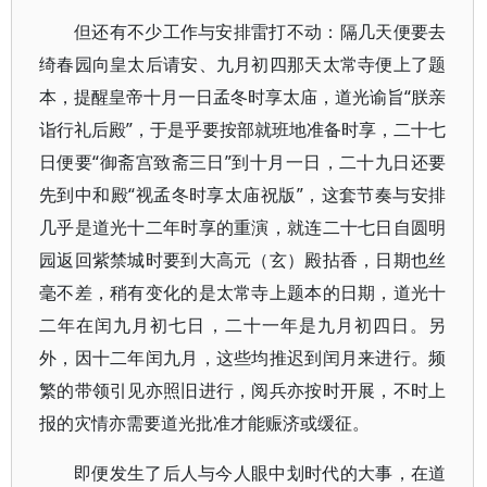
但还有不少工作与安排雷打不动：隔几天便要去
绮春园向皇太后请安、九月初四那天太常寺便上了题
本，提醒皇帝十月一日孟冬时享太庙，道光谕旨“朕亲
诣行礼后殿”，于是乎要按部就班地准备时享，二十七
日便要“御斋宫致斋三日”到十月一日，二十九日还要
先到中和殿“视孟冬时享太庙祝版”，这套节奏与安排
几乎是道光十二年时享的重演，就连二十七日自圆明
园返回紫禁城时要到大高元（玄）殿拈香，日期也丝
毫不差，稍有变化的是太常寺上题本的日期，道光十
二年在闰九月初七日，二十一年是九月初四日。另
外，因十二年闰九月，这些均推迟到闰月来进行。频
繁的带领引见亦照旧进行，阅兵亦按时开展，不时上
报的灾情亦需要道光批准才能赈济或缓征。
即便发生了后人与今人眼中划时代的大事，在道