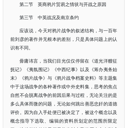
第二节 英商鸦片贸易之情状与开战之原因
第三节 中英战况及南京条约
应该说，今天对鸦片战争的叙述结构，与一百年
前刘彦的著作并无根本的差别，只是具体问题上的认
识有不同。
毋庸讳言，当我们目光仅仅停留在《道光洋艘征
抚记》《夷氛围记》《中西纪事》以及《筹办夷务始
末》《鸦片战争》与《鸦片战争档案史料》等主题集
中于这场战争的各种著作或中外史料集，思考的焦点
自然不会脱离战争的前因后果与过程，无论关注的是
多么具体而微的问题，无论如何跳出善恶忠奸的道德
评价。因为自入手处便已被决定了，被这个概念以及
概念指导下选取、编辑的资料所划定的范围所限定