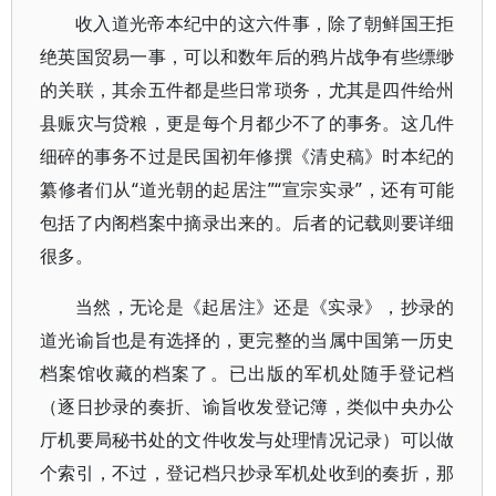
收入道光帝本纪中的这六件事，除了朝鲜国王拒
绝英国贸易一事，可以和数年后的鸦片战争有些缥缈
的关联，其余五件都是些日常琐务，尤其是四件给州
县赈灾与贷粮，更是每个月都少不了的事务。这几件
细碎的事务不过是民国初年修撰《清史稿》时本纪的
纂修者们从“道光朝的起居注”“宣宗实录”，还有可能
包括了内阁档案中摘录出来的。后者的记载则要详细
很多。
当然，无论是《起居注》还是《实录》，抄录的
道光谕旨也是有选择的，更完整的当属中国第一历史
档案馆收藏的档案了。已出版的军机处随手登记档
（逐日抄录的奏折、谕旨收发登记簿，类似中央办公
厅机要局秘书处的文件收发与处理情况记录）可以做
个索引，不过，登记档只抄录军机处收到的奏折，那