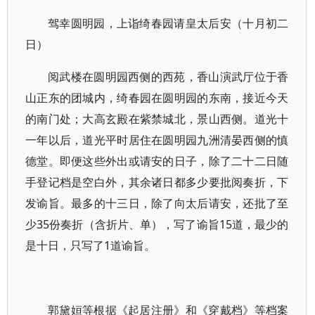
驾幸圆明园，上诣绮春园请皇太后安（十月初二
日）
阅武楼在圆明园西侧的西苑，香山演武厅位于香
山正东的团城内，绮春园在圆明园的东南，接近今天
的南门处；大高玄殿在紫禁城北，景山西侧。道光十
一年以后，道光平时居住在圆明园九洲清晏西侧的慎
德堂。即便这些外出或请安的日子，除了二十二日随
手登记档是空白外，其余诸日都多少要批阅奏折，下
发谕旨。最多的十三日，除了向太后请安，还批了至
少35份奏折（含折片、单），写了谕旨15道，最少的
是十日，只写了1道谕旨。
郭黛姮等根据《起居注册》和《穿戴档》等档案