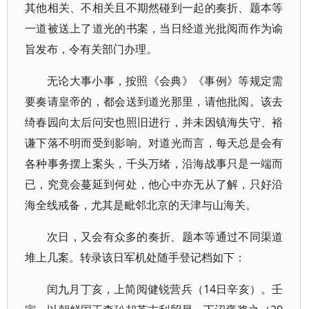
其他相关、不相关且不期然碰到一起的奏折、题本等
一道被送上了道光的书案，当日经道光批阅而作为谕
旨发布，令有关部门办理。
无论大事小事，按照《会典》《事例》等规定需
要奏请皇帝的，都会送到道光那里，请他批阅。该去
绮春园向太后问安也照旧进行，并未因镇海失守、裕
谦下落不明而受到影响。对道光而言，每天总是会有
各种事务摆上案头，千头万绪，沿海战事只是一端而
已，究竟会蔓延到何处，他心中亦无从了解，只好沿
海全线戒备，尤其是毗邻北京的天津与山海关。
次日，又会有众多的奏折、题本等通过不同渠道
堆上几案。转录该日军机处随手登记档如下：
闰九月丁亥，上简阅健锐营兵（14日辛亥）。壬