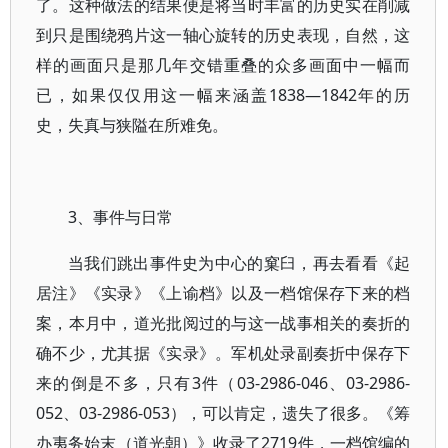
了。这种做法的结果便是将当时丰富的历史实在削减
到只是围绕鸦片这一轴心旋转的历史表现，自然，这
样的画面只是那几年交错重叠的众多画面中一幅而
已，如果仅仅用这一幅来涵盖1838—1842年的历
史，失真与狭隘在所难免。
3、事件与日常
当我们跳出事件史为中心的窠臼，再去看看《起
居注》《实录》《上谕档》以及一档馆保存下来的档
案，本月中，道光批阅过的与这一战事相关的奏折的
确不少，尤其据《实录》。军机处录副奏折中保存下
来的倒是不多，只有3件（03-2986-046、03-2986-
052、03-2986-053），可以肯定，遗失了很多。《筹
办夷务始末（道光朝）》收录了2719件，一档馆编的