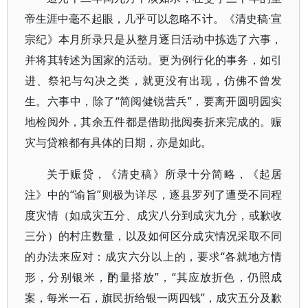
帝生涯中毫不起眼，几乎可以忽略不计。《清史稿·宣
宗纪》本月所录只是从整月逐日活动中拣选了六事，
并将其转述为国家的活动。更为例行化的事务，如引
进、祭祀与勾决之类，就更没有出现，仿佛不曾发
生。六事中，除了“简阅健锐营兵”，要离开圆明园实
地检阅外，其余五件都是借助批阅奏折来完成的。赈
灾与贷粮都有具体的日期，亦是如此。
关于赈贷，《清史稿》所录十分简略，《起居
注》中的“谕旨”则极为详尽，逐县罗列了遭受不同程
度灾情（如成灾五分、成灾八分到成灾九分，或歉收
三分）的村庄数量，以及如何区分成灾情况采取不同
的办法来应对：成灾六分以上的，要求“各就地方情
形，分别银米，酌量搭放”，“其应放折色，仍照成
案，每米一石，旗民折给银一两四钱”，成灾五分及歉