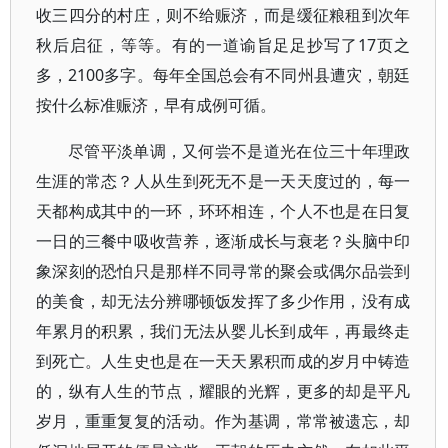
收三四分的村庄，则不给赈济，而是缓征粮租到次年
秋后启征，等等。有的一道谕旨足足抄写了17页之
多，2100多字。每年全国总会有不同州县遭灾，朝廷
按什么标准赈济，早有成例可循。
尽管平淡单调，又何尝不是道光在位三十年理政
生涯的常态？人从生到死无不是一天天度过的，每一
天都构成其中的一环，环环相连，个人不也是在日复
一日的三餐中吸收营养，逐渐成长与衰老？头脑中印
象深刻的恐怕只是那样不同寻常的聚会或偶尔品尝到
的美食，却无法分辨哪顿饭发挥了多少作用，没有成
年累月的积累，我们无法从婴儿长到成年，再最终走
到死亡。人生史也是在一天天累积而成的岁月中铸造
的，纵有人生的节点，耀眼的光辉，更多的却是平凡
岁月，重重复复的活动。作为基调，常常被遗忘，却