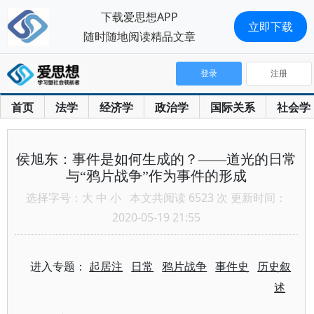
下载爱思想APP
立即下载
随时随地阅读精品文章
登录
注册
首页
法学
经济学
政治学
国际关系
社会学
侯旭东：事件是如何生成的？——道光的日常
与“鸦片战争”作为事件的形成
选择字号：
大
中
小
本文共阅读 6523 次 更新时间：
2020-05-19 21:55
进入专题：
起居注
日常
鸦片战争
事件史
历史叙
述