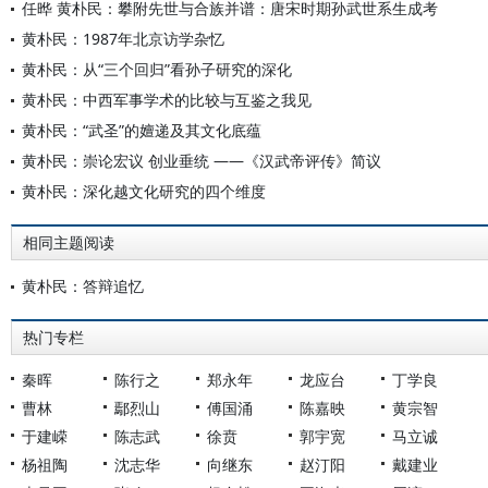
任晔 黄朴民：攀附先世与合族并谱：唐宋时期孙武世系生成考
黄朴民：1987年北京访学杂忆
黄朴民：从“三个回归”看孙子研究的深化
黄朴民：中西军事学术的比较与互鉴之我见
黄朴民：“武圣”的嬗递及其文化底蕴
黄朴民：崇论宏议 创业垂统 ——《汉武帝评传》简议
黄朴民：深化越文化研究的四个维度
相同主题阅读
黄朴民：答辩追忆
热门专栏
秦晖
陈行之
郑永年
龙应台
丁学良
曹林
鄢烈山
傅国涌
陈嘉映
黄宗智
于建嵘
陈志武
徐贲
郭宇宽
马立诚
杨祖陶
沈志华
向继东
赵汀阳
戴建业