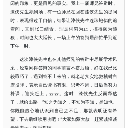
闻的印象，更是目见的事实。我上一届师兄答辩时，
漆侠先生亦到场，有一位师兄在回答漆侠先生的提问
时，表现得过于自信，结果让漆侠先生连珠炮似的追
着问，直到张口结舌、理屈词穷为止，搞得颇为狼
狈，时间也大大延长，一场上午的答辩居然忙乎到近
下午一时。
这次漆侠先生也在其他师兄的答辩中尽展学术风
采，经常问得答辩的同学前言不搭后语，好在我已比
较乖巧了，遇到答不上来的，就老老实实地缴械树白
旗投降，表示自己读书有限、思考不周，日后当努力
补课，迎头赶上，云云。这时，漆侠先生反而释然
了，就给出路：“知之为知之，不知为不知，是知也。
你既能虚心地认识到自己之不足，那就表明还有希
望，下去后继续用功吧！”大家如蒙大赦，赶紧诚惶诚
恐地表示：敬受教诲。