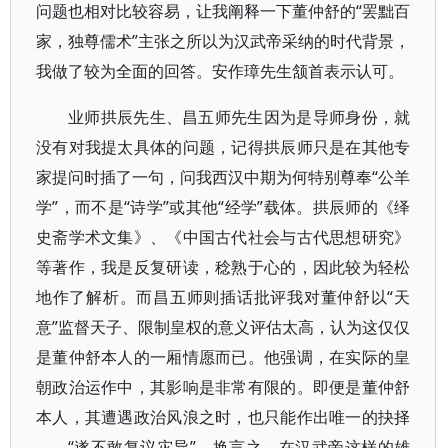
问题也相对比较容易，让我阐释一下董仲舒的“罢黜百
家，独尊儒术”主张之所以为汉武帝采纳的时代背景，
我做了较为全面的回答。安作璋先生颔首表示认可。
业师拱辰先生、昌五师先生因为是导师身份，就
没有对我提太具体的问题，记得拱辰师只是在其他专
家提问时插了一句，问我西汉中期为何特别尊奉“公羊
学”，而不是“诗学”或其他“经学”载体。拱辰师的《绎
史斋学术文集》、《中国古代社会与古代思想研究》
等著作，我是反复研读，稔熟于心的，因此较为轻松
地作了解析。而昌五师则插话批评我对董仲舒以“天
意”监督天子、限制皇权的意义评估太高，认为这仅仅
是董仲舒本人的一厢情愿而已。他强调，在实际的皇
朝政治运作中，其影响是非常有限的。即便是董仲舒
本人，其遭遇政治风浪之时，也只能作出唯一的抉择
——“遂不敢复议灾异”。换言之，在汉武帝这样的雄