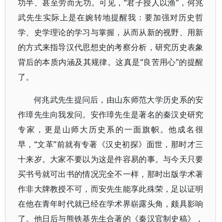
功半、甚至劳而无功。可见，“君子授人以渔”，何兆
武先生实际上是在婉转地提醒我：要加强对历史哲
学、史学理论的学习与掌握，从而从新的视野、用新
的方式来指导汉代思想史的考察分析，研究历史表象
背后的本质内涵及其规律。这真是“良苦用心”的提醒
了。
何兆武先生提问后，由山东师范大学历史系的安
作璋先生向我发问。安作璋先生是著名的秦汉史研究
专家，更是山师大历史系的一面旗帜。他成名很
早，“文革”前就有专著《汉史初探》面世，那时才三
十来岁。大家不要以为这是件容易的事。与今天只要
买书号就可出书的情况完全不一样，那时出版学术著
作非大牌教授不可，而安先生能享此殊荣，足以证明
在他在青年时代就已经在学术界崭露头角，颇具影响
了。他日后与熊铁基先生合著的《秦汉官制史稿》，