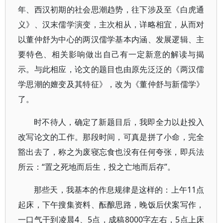
年、西汉初期的社会思潮趋势，往下涉及至《白虎通
义》、汉末儒学演变，主次相从，详略相宜，从而对
以董仲舒为中心的两汉儒学基本内涵、发展逻辑、主
要特色、相关影响做出自己有一定新意的解读与揭
示。与此相应，论文的题目也由原先泛泛的《两汉儒
学思潮的嬗变及其特征》，改为《董仲舒与新儒学》
了。
时不待人，确定了新题目后，我即全力以赴投入
改写论文的工作。那段时间，可真是拼了小命，完全
豁出去了，称之为废寝忘食也没有任何夸张，即兵法
所云：“置之死地而后生，投之亡地而后存”。
那些天，我基本的作息规律是这样的：上午11点
起床，下午搜集资料、酝酿思路，晚饭后伏案写作，
一口气干到凌晨4、5点，成稿8000字左右，5点上床