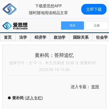
下载爱思想APP
立即下载
随时随地阅读精品文章
登录
注册
首页
法学
经济学
政治学
国际关系
社会学
黄朴民：答辩追忆
选择字号：
大
中
小
本文共阅读 3236 次 更新时间：
2020-05-18 15:36
进入专题：
答辩
●
黄朴民
(
进入专栏
)