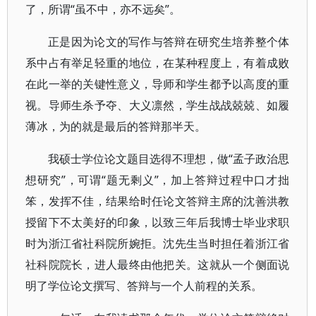
了，所谓“虽不中，亦不远矣”。
正是因为论文的写作与答辩在研究生培养整个体
系中占有举足轻重的地位，在某种程度上，有着成败
在此一举的关键性意义，导师和学生都予以高度的重
视。导师生杀予夺、大义凛然，学生战战兢兢、如履
薄冰，为的就是最后的答辩那半天。
我硕士学位论文题目选得不理想，做“孟子政治思
想研究”，可谓“题无剩义”，加上答辩过程中口才拙
笨，发挥不佳，结果给时任论文答辩主席的沈善洪教
授留下不太美好的印象，以致三年后我博士毕业求职
时为浙江省社科院所婉拒。沈先生当时担任着浙江省
社科院院长，进人最终由他把关。这就从一个侧面说
明了学位论文撰写、答辩与一个人前程的关系。