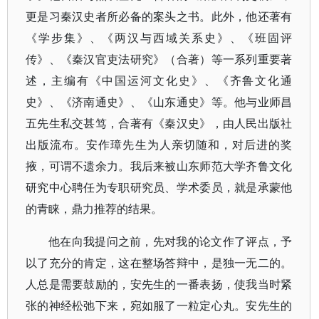
更是习秦汉史者所必备的案头之书。此外，他还著有
《学步集》、《两汉与西域关系史》、《班固评
传》、《秦汉官吏法研究》（合著）等一系列重要著
述，主编有《中国运河文化史》、《齐鲁文化通
史》、《济南通史》、《山东通史》等。他与业师昌
五先生私交甚笃，合著有《秦汉史》，由人民出版社
出版流布。安作璋先生为人亲切随和，对后进的奖
掖，可谓不遗余力。我后来被山东师范大学齐鲁文化
研究中心聘任为专职研究员、学术委员，就是承蒙他
的青睐，鼎力推荐的结果。
他在向我提问之前，先对我的论文作了评点，予
以了充分的肯定，这在整场答辩中，是独一无二的。
人总是需要鼓励的，安先生的一番表扬，使我当时紧
张的神经松弛下来，宛如服了一粒定心丸。安先生的