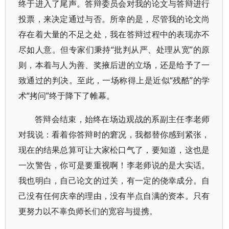
终于进入了尾声。答辩委员会对我的论文与答辩进行
投票，来决定通过与否。所幸的是，尽管我的论文尚
存在着大量的不足之处，我在答辩过程中的表现亦不
尽如人意。但专家们秉持“批判从严、处理从宽”的原
则，本着与人为善、奖掖后进的立场，还是给予了一
致通过的判决。至此，一场称得上是近似“残酷”的学
术“拷问”终于降下了帷幕。
答辩会结束，始终在场边观战的系副主任李老师
对我说：看着你答辩时的窘况，我都替你感到紧张，
现在的结果总算可让大家松口气了，要知道，这也是
一次警告，你可是要重视啊！李老师说的是大实话。
我也明白，自己论文的过关，有一定的侥幸成分。自
己没有任何庆幸的理由，没有半点自满的资本。只有
更努力以不辜负师长们的宽容与提携。