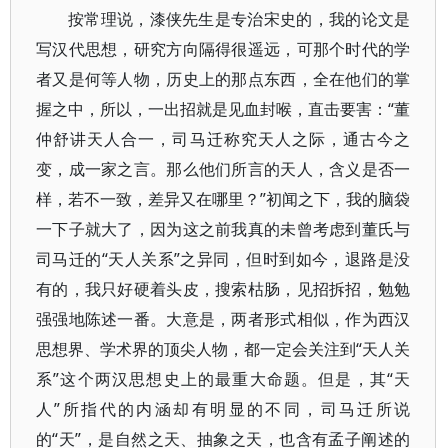
按常理说，漆侠先生是专治宋史的，我的论文是
写汉代思想，研究方向隔得很遥远，可那个时代的学
者又是何等人物，历史上的那点东西，全在他们的掌
握之中，所以，一出招就是见血封喉，直击要害：“董
仲舒讲天人合一，司马迁称究天人之际，通古今之
变，成一家之言。那么他们所言的天人，含义是否一
样，若不一致，差异又在哪里？”初闻之下，我的脑袋
一下子就大了，因为这之前我真的未曾考虑到董氏与
司马迁的“天人关系”之异同，但时到如今，退路是没
有的，我只好硬着头皮，搜索枯肠，见招拆招，勉勉
强强地陈述一番。大意是，两者形式相似，作为西汉
思想界、学术界的顶尖人物，都一定会关注到“天人关
系”这个两汉思想史上的最重大命题。但是，其“天
人”所指代的内涵却有明显的不同，司马迁所说
的“天”，是自然之天、抽象之天，也含有孟子阐述的