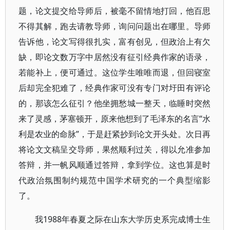
题，论文提交给导师后，被毫不留情地打回，他百思
不得其解，跑去请教导师，询问问题出在哪里。导师
告诉他，论文写得很扎实，富有创见，但政治上有欠
缺，即论文数万字中居然没有征引经典作家的语录，
若能补上，便可通过。这位学生唯唯而退，但回寝室
后却完全犯难了，经典作家可没有专门对圩田有评论
的，那该怎么征引？他坐拥愁城一整天，临睡时突然
来了灵感，茅塞顿开，原来他想到了毛泽东的名言“水
利是农业的命脉”，于是赶紧抄到论文开头处。次日再
将论文文稿呈交导师，果然顺利过关，得以允准参加
答辩，并一帆风顺通过答辩，拿到学位。这也算是时
代政治氛围制约规范中国学术研究的一个典型缩影
了。
我1988年春夏之际在山东大学历史系完成博士生