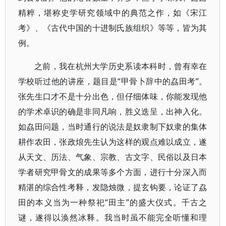
精粹，堪称史学研究领域中的典范之作，如《宋江
考》、《古代中国的十进制氏族组织》等等，皆为其
例。
之前，我在杭州大学历史系读本科时，曾有幸在
学校听过他的讲座，题目是“甲骨卜辞中的劦田考”。
张先生口才不是十分出色，但仔细体味，你能发现他
的学术卓识的确是非同凡响，胜义迭呈，出神入化。
如劦田问题，当时通行的说法是奴隶制下奴隶的集体
耕作农田，张政烺先生认为这样的观点难以成立，遂
从天文、历法、气象、宗教、古文字、民俗以及日本
学者研究甲骨文的成果等多个方面，进行十分深入而
精湛的综合性考释，发隐烛微，提玄钩要，论证了劦
田的本义当为一种祭祀“田主”的盛大仪式。千古之
谜，遂得以涣然冰释。我当时虽不能完全听懂和理