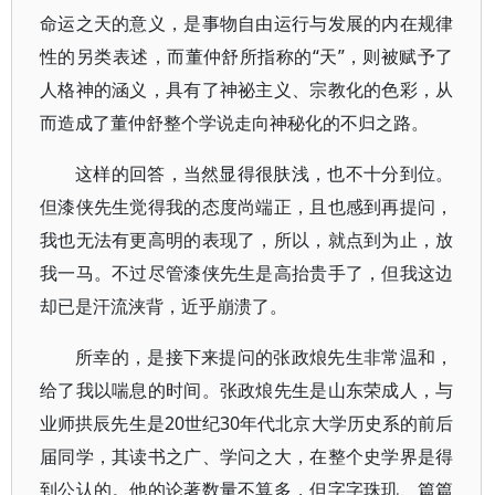
命运之天的意义，是事物自由运行与发展的内在规律
性的另类表述，而董仲舒所指称的“天”，则被赋予了
人格神的涵义，具有了神祕主义、宗教化的色彩，从
而造成了董仲舒整个学说走向神秘化的不归之路。
这样的回答，当然显得很肤浅，也不十分到位。
但漆侠先生觉得我的态度尚端正，且也感到再提问，
我也无法有更高明的表现了，所以，就点到为止，放
我一马。不过尽管漆侠先生是高抬贵手了，但我这边
却已是汗流浃背，近乎崩溃了。
所幸的，是接下来提问的张政烺先生非常温和，
给了我以喘息的时间。张政烺先生是山东荣成人，与
业师拱辰先生是20世纪30年代北京大学历史系的前后
届同学，其读书之广、学问之大，在整个史学界是得
到公认的。他的论著数量不算多，但字字珠玑、篇篇