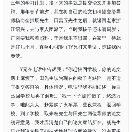
三年的学习计划，接下来的事就是提交论文并参加答
辩。那年春节前夕，我在将自己的论文初稿提交给导
师杨向奎拱辰先生、田昌五先生之后，就返回老家浙
江绍兴，去与家人团聚了。当时我孩子还未满周岁，
正需要我帮着照料，于是我乐不思蜀，在家里一待就
是好几个月，直至4月初同门Y兄打来电话，惊破我的
春梦。
Y兄在电话中告诉我：“你赶快回学校，你的论文
遇上麻烦了，田先生认为现在的稿子有缺陷，是不适
宜提交答辩的。具体情况，电话里我不能细述，你自
己回学校后再了解吧。”我一下子被打懵了，悠悠万
事，唯此为大，赶紧购了火车票，昼夜兼程，返回学
校。到了学校，取来杨先生与田先生两位导师的论文
初评意见，我才弄清楚自己的论文症结所在。杨先生
只对我论文提了些技术性处理方面的建议，没有更多