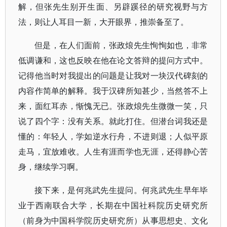
解，但张先生别开生面、另辟蹊径的研究视野与方
法，则让人耳目一新，大开眼界，推崇备至了。
但是，在人们面前，张政烺先生恂恂如也，非常
低调谦和，这也反映在他在论文答辩的提问方式中。
记得他当时对我提出的问题是让我对一块汉代碑刻的
内容作简单的解释。我于汉碑所知甚少，当然答不上
来，面红耳赤，惭愧无已。张政烺先生微微一笑，只
说了四个字：没有关系。就此打住。但潜台词我还是
懂的：年轻人，学如逆水行舟，不进则退；人似平原
走马，宜放难收。人生有涯而学也无涯，还得静心苦
身，继续学习啊。
接下来，是何兆武先生提问。何兆武先生早年毕
业于西南联合大学，长期在中国社科院历史研究所
（前身为中国科学院历史研究所）从事思想史、文化