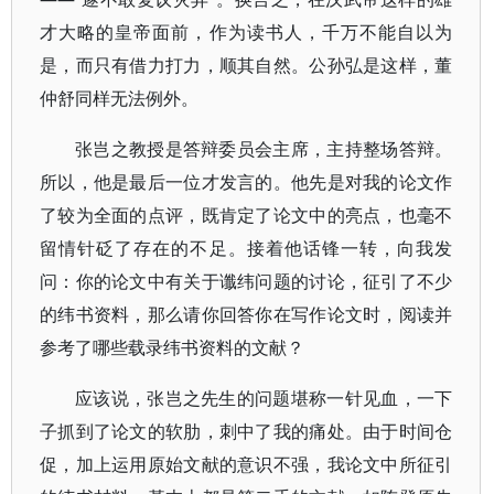
才大略的皇帝面前，作为读书人，千万不能自以为
是，而只有借力打力，顺其自然。公孙弘是这样，董
仲舒同样无法例外。
张岂之教授是答辩委员会主席，主持整场答辩。
所以，他是最后一位才发言的。他先是对我的论文作
了较为全面的点评，既肯定了论文中的亮点，也毫不
留情针砭了存在的不足。接着他话锋一转，向我发
问：你的论文中有关于谶纬问题的讨论，征引了不少
的纬书资料，那么请你回答你在写作论文时，阅读并
参考了哪些载录纬书资料的文献？
应该说，张岂之先生的问题堪称一针见血，一下
子抓到了论文的软肋，刺中了我的痛处。由于时间仓
促，加上运用原始文献的意识不强，我论文中所征引