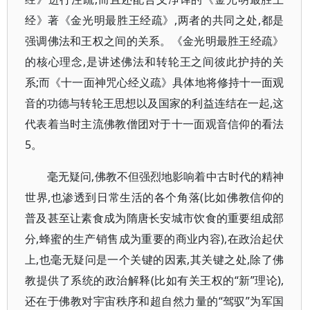
经》著《金光明最胜王经疏》,两者的共同之处,都是
强调佛法和王权之间的关系。《金光明最胜王经疏》
的核心理念,是讲述佛法和转轮王之间彼此护持的关
系;而《十一面神咒心经义疏》具体地将修持十一面观
音的功德与转轮王思想以及国家的利益连结在一起,这
代表着当时主流佛教僧团对于十一面观音信仰的看法
5。
毫无疑问,佛教不但强烈地影响着中古时代的精神
世界,也渗透到日常生活的各个角落(比如佛教信仰的
普及甚至让素食成为隋唐长安城市饮食的重要组成部
分,蜂蜜的生产销售成为重要的商业内容),在政治起伏
上,也毫无疑问是一个关键的因素,其关键之处,除了佛
教提供了系统的政治解释(比如有关王权的“新”理论),
还在于佛教对宇宙秩序和超自然力量的“驾驭”为军国