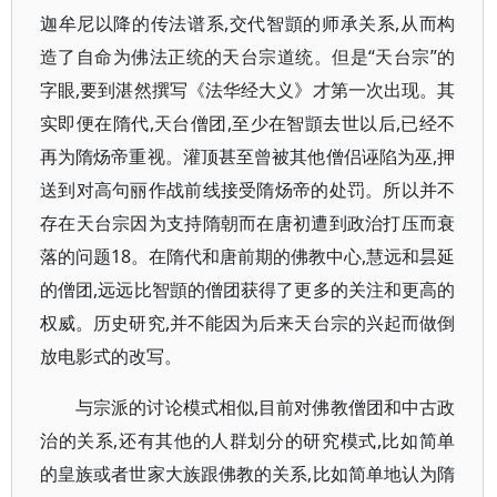
迦牟尼以降的传法谱系,交代智顗的师承关系,从而构
造了自命为佛法正统的天台宗道统。但是“天台宗”的
字眼,要到湛然撰写《法华经大义》才第一次出现。其
实即便在隋代,天台僧团,至少在智顗去世以后,已经不
再为隋炀帝重视。灌顶甚至曾被其他僧侣诬陷为巫,押
送到对高句丽作战前线接受隋炀帝的处罚。所以并不
存在天台宗因为支持隋朝而在唐初遭到政治打压而衰
落的问题18。在隋代和唐前期的佛教中心,慧远和昙延
的僧团,远远比智顗的僧团获得了更多的关注和更高的
权威。历史研究,并不能因为后来天台宗的兴起而做倒
放电影式的改写。
与宗派的讨论模式相似,目前对佛教僧团和中古政
治的关系,还有其他的人群划分的研究模式,比如简单
的皇族或者世家大族跟佛教的关系,比如简单地认为隋