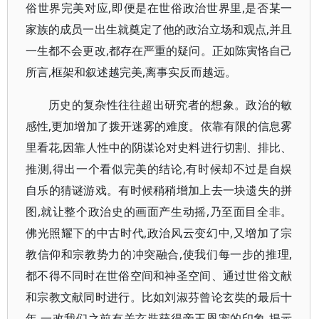
俗世界完美对应,即便是在世俗政治世界里,是否某一
家族的成员一出生就奠定了他的政治立场和观点,并且
一生都不会更改,都存在严重的疑问。正如陈寅恪自己
所言,框架和叙述越完美,离事实反而越远。
历史的复杂性往往超出研究者的想象。政治的敏
感性,更加增加了拨开迷雾的难度。依靠有限的信息雾
里看花,因靠人性中的阴谋论对史料进行切割、排比、
推测,得出一个看似完美的结论,有时候却不过是自娱
自乐的猜谜游戏。有时候稍稍增加上去一块遗失的拼
图,就让整个政治史的画面产生动摇,乃至面目全非。
佛光照耀下的中古时代,政治风云变幻中,又增加了宗
教信仰和宗教势力的冲突融合,使我们每一步的推理,
都不得不同时在世俗空间和神圣空间、通过世俗文献
和宗教文献同时进行。比如刘淑芬曾论玄奘的最后十
年,一改我们之前有关玄奘获得帝王恩宠的印象,揭示