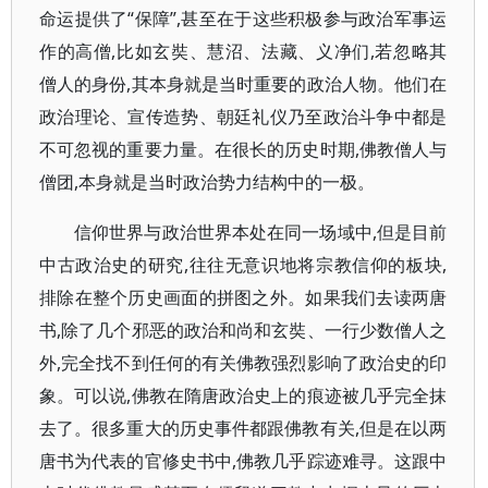
命运提供了“保障”,甚至在于这些积极参与政治军事运
作的高僧,比如玄奘、慧沼、法藏、义净们,若忽略其
僧人的身份,其本身就是当时重要的政治人物。他们在
政治理论、宣传造势、朝廷礼仪乃至政治斗争中都是
不可忽视的重要力量。在很长的历史时期,佛教僧人与
僧团,本身就是当时政治势力结构中的一极。
信仰世界与政治世界本处在同一场域中,但是目前
中古政治史的研究,往往无意识地将宗教信仰的板块,
排除在整个历史画面的拼图之外。如果我们去读两唐
书,除了几个邪恶的政治和尚和玄奘、一行少数僧人之
外,完全找不到任何的有关佛教强烈影响了政治史的印
象。可以说,佛教在隋唐政治史上的痕迹被几乎完全抹
去了。很多重大的历史事件都跟佛教有关,但是在以两
唐书为代表的官修史书中,佛教几乎踪迹难寻。这跟中