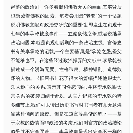
起落的政治剧。许多看似和佛教无关的画面,其实背后
也隐藏着佛教的因素。笔者尝用最“老套”的一个话题
说明佛教文献对政治史研究的重要性,即发生在贞观十
七年的李承乾被废事件——立储废储之争,或者说继承
政治问题,本就是贞观朝后期的一条政治主线。官修史
书有关李承乾的记载,一个主要基调,是“承乾之愚,圣父
不能移也”7。在这些经过政治操弄的文献中,李承乾被
描述成一个漫游无度、性格乖戾、精神错乱、道德败
坏的人物。《旧唐书》花了很大的篇幅描述他跟太常
乐人称心的关系,暗示其同性恋倾向,并将李承乾跟太
宗关系的破裂归结于此8。从官方记载的李承乾的诸
多细节上,我们可以读出历史书写时书写者有意无意灌
输某种倾向的痕迹。但是在道宣等高僧的笔下——基
于宗教的热情而非政治的考虑,他们对官方的政治结论
似乎并不完全买账——李承乾却呈现出完全不一样的