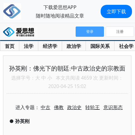
下载爱思想APP
立即下载
随时随地阅读精品文章
登录
注册
首页
法学
经济学
政治学
国际关系
社会学
孙英刚：佛光下的朝廷:中古政治史的宗教面
选择字号：
大
中
小
本文共阅读 4659 次 更新时间：
2020-04-25 15:02
进入专题：
中古
佛教
政治史
转轮王
意识形态
●
孙英刚