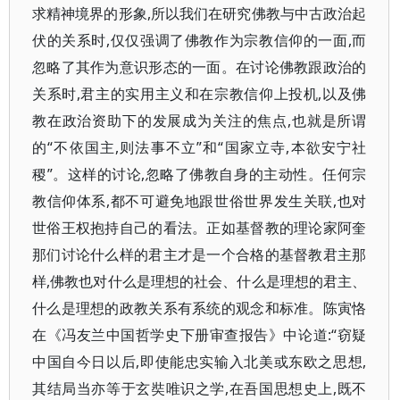
求精神境界的形象,所以我们在研究佛教与中古政治起
伏的关系时,仅仅强调了佛教作为宗教信仰的一面,而
忽略了其作为意识形态的一面。在讨论佛教跟政治的
关系时,君主的实用主义和在宗教信仰上投机,以及佛
教在政治资助下的发展成为关注的焦点,也就是所谓
的“不依国主,则法事不立”和“国家立寺,本欲安宁社
稷”。这样的讨论,忽略了佛教自身的主动性。任何宗
教信仰体系,都不可避免地跟世俗世界发生关联,也对
世俗王权抱持自己的看法。正如基督教的理论家阿奎
那们讨论什么样的君主才是一个合格的基督教君主那
样,佛教也对什么是理想的社会、什么是理想的君主、
什么是理想的政教关系有系统的观念和标准。陈寅恪
在《冯友兰中国哲学史下册审查报告》中论道:“窃疑
中国自今日以后,即使能忠实输入北美或东欧之思想,
其结局当亦等于玄奘唯识之学,在吾国思想史上,既不