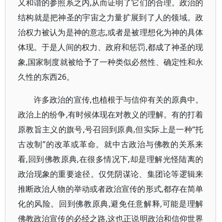
又和谐的参照系之内,从而证明了它们的合理。政治的
结构就是把神圣的宇宙之力量扩展到了人的领域。政
治权力被认为是神的意志,或者是被理想化为神的具体
体现。于是人间的权力、政府和惩罚,都成了神圣的现
象,国家制度就被给予了一种类似必然性、确定性和永
久性的东西26。
许多政治的宣传,也植根于与信仰有关的原典中。
政治上的纷争,有时候体现在对教义的理解。有的打着
原教旨主义的旗号,号召回到原典,但实际上是一种“托
古改制”的改革或革命。就中古政治与佛教的关系来
看,回到佛教原典,在很多情况下,却是理解光怪陆离的
政治现象的重要途径。仅凭阴谋论、集团论等逻辑来
推断政治人物的举动或者政治宣传的形式,都存在简单
化的风险。回到佛教原典,避免任意解释,可能是理解
佛教政治宣传的必经之路,这也正说明政治和信仰世界