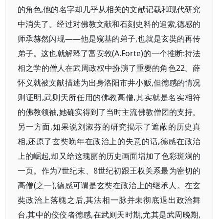
的角色,他的名字却几乎从相关的文献记载和现代研究
中消失了。经过对佛教文献和石刻史料的追索,德感的
师承赫然闪现——他是窥基的弟子,也就是玄奘的再传
弟子。这也就解释了富安敦(A.Forte)的一个推断:持法
相之学的僧人在武周政权中扮演了重要的角色22。薛
怀义就被文献描述为出身洛阳市井小贩,但德感的情况
则证明,武则天所任用的佛教高僧,其实就是名实相符
的佛教领袖,她确实得到了当时主流佛教僧团的支持。
另一方面,如果说刘淑芬的研究揭示了遮蔽的历史真
相,还原了玄奘晚年在政治上的失意的话,德感在政治
上的崛起,却又给这瑰丽的历史画面增加了色彩斑斓的
一页。作为7世纪末、8世纪初跟王权关系最为密切的
高僧(之一),德感可谓是玄奘在政治上的继承人。在玄
奘政治上落魄之后,其法相一脉并未彻底退出政治舞
台,其中的佼佼者德感,在武则天时期,尤其是武周晚期,