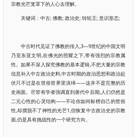
宗教光芒笼罩下的人心去理解。
关键词：中古; 佛教; 政治史; 转轮王; 意识形态;
中古时代见证了佛教的传入,3—9世纪的中国文明
乃至东亚文明,在佛光的照耀之下,带有强烈的宗教属
性。如果不深入探究佛教的基本逻辑,不把大量的宗教
信息补入中古政治史料,中古时期的政治思想和政治起
伏只不过是在世俗世界里演绎——这并不是完整的历
史画面。尽管有学者强调直到唐代中后期,人们仍然是
二元心性的心灵结构——不论你如何标榜自己的世俗
性,却摆脱不了神性的光芒1,但恢复中古政治史的宗教
面,仍是具有挑战性的一个研究方向。