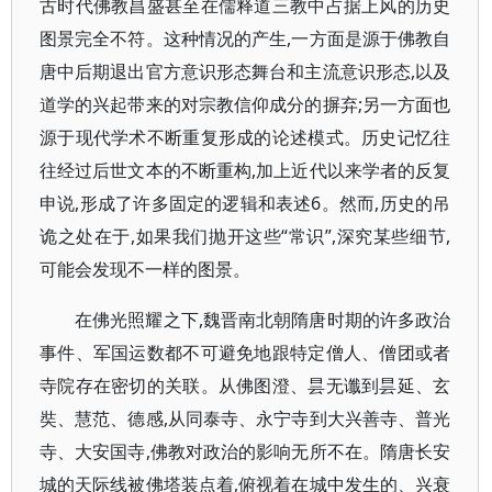
古时代佛教昌盛甚至在儒释道三教中占据上风的历史
图景完全不符。这种情况的产生,一方面是源于佛教自
唐中后期退出官方意识形态舞台和主流意识形态,以及
道学的兴起带来的对宗教信仰成分的摒弃;另一方面也
源于现代学术不断重复形成的论述模式。历史记忆往
往经过后世文本的不断重构,加上近代以来学者的反复
申说,形成了许多固定的逻辑和表述6。然而,历史的吊
诡之处在于,如果我们抛开这些“常识”,深究某些细节,
可能会发现不一样的图景。
在佛光照耀之下,魏晋南北朝隋唐时期的许多政治
事件、军国运数都不可避免地跟特定僧人、僧团或者
寺院存在密切的关联。从佛图澄、昙无谶到昙延、玄
奘、慧范、德感,从同泰寺、永宁寺到大兴善寺、普光
寺、大安国寺,佛教对政治的影响无所不在。隋唐长安
城的天际线被佛塔装点着,俯视着在城中发生的、兴衰