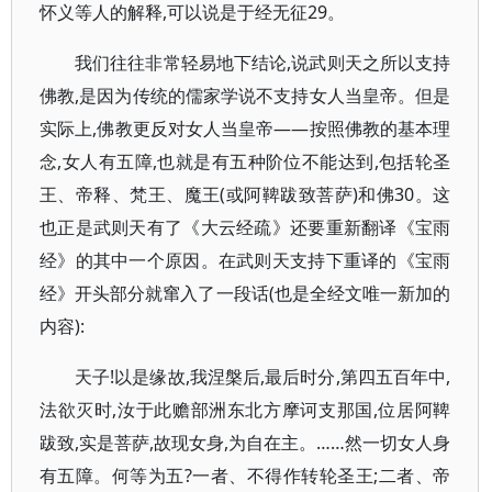
怀义等人的解释,可以说是于经无征29。
我们往往非常轻易地下结论,说武则天之所以支持
佛教,是因为传统的儒家学说不支持女人当皇帝。但是
实际上,佛教更反对女人当皇帝——按照佛教的基本理
念,女人有五障,也就是有五种阶位不能达到,包括轮圣
王、帝释、梵王、魔王(或阿鞞跋致菩萨)和佛30。这
也正是武则天有了《大云经疏》还要重新翻译《宝雨
经》的其中一个原因。在武则天支持下重译的《宝雨
经》开头部分就窜入了一段话(也是全经文唯一新加的
内容):
天子!以是缘故,我涅槃后,最后时分,第四五百年中,
法欲灭时,汝于此赡部洲东北方摩诃支那国,位居阿鞞
跋致,实是菩萨,故现女身,为自在主。……然一切女人身
有五障。何等为五?一者、不得作转轮圣王;二者、帝