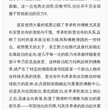
面貌。这一点也再次说明,宗教书写,往往并不完全屈
服于世俗政治的压力9。
道宣使用大量的笔墨记载了李承乾对佛教尤其是
长安普光寺的资助与干预。李承乾和普光寺的关系,反
映了当时的基本政治权力格局和佛教僧团的一些特
点。权势熏天的太子、亲王势力在隋代及唐代前期左
右着政治的走向,使几乎每一次的权力传承都伴随着党
派斗争乃至流血政变。这种政治权力结构反映到佛教
界,就产生了特定的僧团或者寺院跟某一个政治人物存
在特殊关系的情形。普光寺作为李承乾在宗教信仰领
域权力的延伸,在贞观朝前期崛起为重要的佛教中心,
但是其兴也因政治,衰也因政治,在李承乾政治上倒台
之后,迅速走向衰落,彰显了隋唐时代佛教与政治的紧
密关系——寺院地位的升降,与其供养者的政治起伏紧