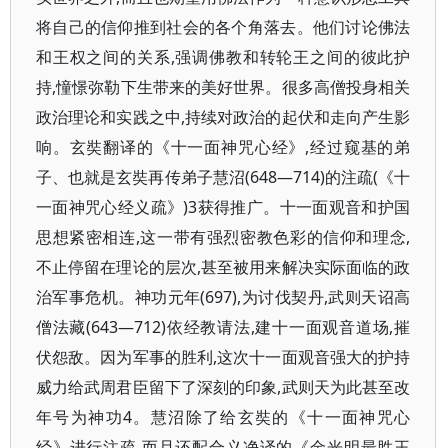
将自己的信仰推到社会的各个角落去。他们讨论佛法
和王权之间的关系,强调佛教和转轮王之间的彼此护
持,憧憬弥勒下生带来的美好世界。很多高僧投身相关
政治理论和实践之中,持续对政治的起伏和走向产生影
响。玄奘翻译的《十一面神咒心经》,经过窥基的弟
子、也就是玄奘再传弟子慧沼(648—714)的注疏(《十
一面神咒心经义疏》)3获得推广。十一面观音和护国
思想紧密相连,这一带有强烈密教色彩的信仰和理念,
不止停留在理论的层次,甚至被用来解决实际面临的政
治军事危机。神功元年(697),为讨伐契丹,武则天诏高
僧法藏(643—712)依经教请法,建十一面观音道场,摧
伏怨敌。因为军事的胜利,这次十一面观音强大的护持
威力给武周君臣留下了深刻的印象,武则天为此甚至改
年号为神功4。慧沼除了给玄奘的《十一面神咒心
经》进行注疏,而且还配合义净译的《金光明最胜王