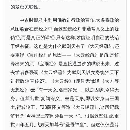
的紧密关联性。
中古时期君主利用佛教进行政治宣传,大多将政治
意图糅合在佛经之中,而这些佛经并非通常意义上的疑
伪经,而是真正的译经,只有这样,才能证明自己的统治
于经有征。这也是为什么武则天有了《大云经疏》,还
要重译《宝雨经》的原因——《大云经疏》是疏,是解
释出来的,而《宝雨经》是直接通过佛的嘴说出来。过
去学者多强调《大云经疏》为武则天以女身统治天下
进行政治宣传27。《大云经》(即昙无谶译《大方等
无想经》)云:“有一天女,名曰净光……以是因缘,今得天
身。值我出世,复闻深义。舍是天形,即以女身当王国
土,得转轮王。”28薛怀义等造《大云经疏》,这段记载
解释为“今神皇王南阎浮提一天下”。根据这些注疏,垂
拱四年五月,武则天加尊号“圣母神皇”。但这仅仅是薛