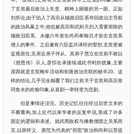
了玄奘最后政治上失意、精神上困顿的另一面。正如
刘所论,由于陷入了高宗从辅政旧臣系夺回政治主导权
的政治风暴之中,他也被高宗和武则天归入需要剪除的
辅政旧臣系。永徽六年发生尚药奉御吕才攻击玄奘系
僧人的事件、之后遂有六臣监共译经的掣肘,玄奘更被
监视居住,无亲近弟子伴从。其弟子慧立在生前不敢以
《慈恩传》示人,彦悰在承接续成此书时的犹豫,主要
原因就是玄奘晚年活动和初唐政治关联的秘辛20。这
样的结论,几乎完全颠覆了我们之前关于玄奘和高宗形
同鱼水的欢愉印象,从喜剧一举转变为悲剧。
但是事情还没完。历史记忆往往经过后世文本的
不断重构,加上近代以来学者的反复申说,形成了许多
固定的逻辑和表述。就武周政权与佛教僧团之关系而
言,以薛怀义、惠范为代表的“邪恶”政治和尚和以菩提