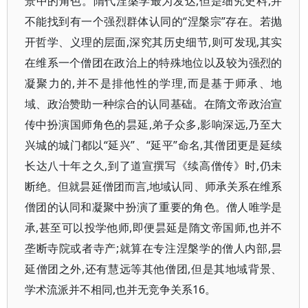
景中的角色。隋代涅槃学最为发达,但是细究史料,并
不能找到有一个强烈群体认同的“涅槃宗”存在。若抛
开哲学、义理的层面,深究其历史细节,则可发现,其实
在维系一个僧团在政治上的特殊地位以及较为强烈的
凝聚力的,并不是排他性的学理,而是基于师承、地
域、政治赞助一种综合的认同基础。在隋文帝政治宣
传中扮演国师角色的昙延,弟子众多,影响深远,乃至大
兴城的城门都以“延兴”、“延平”命名,其僧团更是延续
长达八十年之久,到了道宣撰写《续高僧传》时,仍未
断绝。但就昙延僧团而言,地域认同、师承关系在维系
僧团的认同和凝聚中扮演了重要的角色。僧人唯学是
承,甚至可以投学他师,即便昙延是隋文帝国师,也并不
垄断寺院或者寺产;就算在专注涅槃学的僧人内部,昙
延僧团之外,还有慧远等其他僧团,但是其地域背景、
学术流派并不相同,也并无竞争关系16。