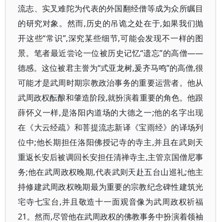
流志、实叉难陀为代表的外国翻经僧等成为众所瞩目
的研究对象。然而,历史的吊诡之处在于,如果我们抛
开这些“常识”,深究某些细节,可能会发现不一样的图
景。笔者最近尝论一位被历史记忆“遗忘”的高僧——
德感。这位被君主誉为“式亚龙树,爰齐马鸣”的高僧,很
可能才是武周时期宗教政治事务的重要运营者。他从
武周政权酝酿和肇造阶段,就扮演着重要的角色。他跟
薛怀义一样,是洛阳内道场的大德之一;他的名字出现
在《大云经疏》和菩提流志新译《宝雨经》的译场列
位中;他长期担任洛阳佛授记寺的寺主,并且在武则天
重返长安后被调回长安担任清禅寺主,主管京国僧尼事
务;他在武周政权晚期,代表武则天赴五台山巡礼;他主
持修建武周政权晚期最为重要的宗教纪念碑性建筑光
宅寺七宝台,并且敬造十一面观音像为武周政权祈福
21。然而,尽管他在武周政权的佛教事务中扮演着领袖