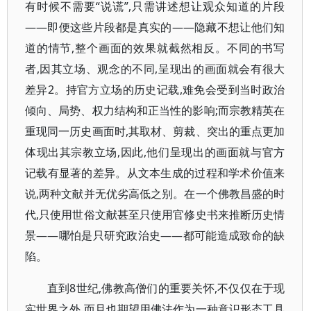
有时候不需要“说谎”,只需讲述想让观众知道的片段
——即便这些片段都是真实的——隐藏不想让他们知
道的情节,整个画面的效果就截然相反。不同的书写
者,因其立场、观念的不同,呈现出的画面就会有很大
差异2。持官方立场的历史记载,难免会受到当时政治
倾向、局势、权力结构和正当性的影响;而宗教精英在
重现同一历史画面时,其取材、剪裁、突出的重点更加
体现出其宗教立场,因此,他们呈现出的画面就与官方
记载有显著的差异。从文本生成的过程和学术价值来
说,两种文献并无优劣高低之别。在一个佛教昌盛的时
代,只使用世俗文献甚至只使用官修史书来推断历史情
景——哪怕是只研究政治史——都可能造成致命的缺
陷。
直到8世纪,佛教高僧们的重要关怀,不仅仅在于现
实世界之外,而且也期望用佛法作为一种意识形态工具