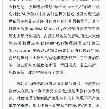
五行思想、强调统治者须“顺乎天而应乎人”的君主观
念相比24,佛教对未来美好世界的描述,以及对理想的
世俗君主的界定,都有其自身的信仰和思想背景。尽管
佛教王权(Buddhist Monarchy)的传统并没有在中国
历史上形成长期的、占据主导地位的影响,但是大乘佛
教有关救世主弥勒(Maitreya)和理想君主转轮王
(Cakravartin)的观念,从魏晋南北朝到唐代数百年间,
曾经对当时中土政治的理论和实践都产生了重要的影
响。这些影响包括政治术语、帝国仪式、君主头衔、
礼仪革新、建筑空间等各个方面。
唐朝之后的佛教,逐渐从政治舞台退出。虽然有少
数僧人在政治中扮演重要的角色,但是佛教作为系统
的、对政治理论和实践产生影响的信仰体系,不再产生
重要的影响。加上佛教一直被赋予跳脱现实世界、追