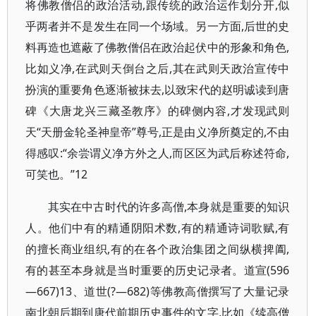
将佛教僧侣的政治活动,跟传统的政治运作划分开,似
乎两者并不是发生在同一个场域。另一方面,后世的史
料再造也遮蔽了佛教僧侣在政治起伏中的形象和角色,
比如义净,在武则天倒台之后,其在武则天政治宣传中
扮演的重要角色逐渐被抹去,以致宋代的赵明诚读到唐
碑《大唐龙兴三藏圣教序》的碑侧内容,才发现武则
天“天册金轮圣神皇帝”尊号,正是由义净所奠定的,不由
得感叹:“余尝谓义净方外之人,而区区为武后称述符命,
可笑也。”12
其实在中古时代的许多高僧,本身就是重要的知识
人。他们中有的精通阴阳术数,有的精通诗词歌赋,有
的擅长商业组织,有的在各个政治集团之间纵横捭阖,
有的甚至本身就是当时重要的历史记录者。道宣(596
—667)13、道世(?—682)等佛教高僧撰写了大量记录
南北朝后期到唐代前期历史事件的文字,比如《续高僧