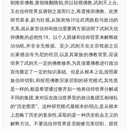
朝推崇佛教,唐朝推翻隋朝,所以轻视佛教,武则天上台,
又在信仰世界反唐朝之道而行之,再度推崇佛教。此类
研究甚多,蔚为壮观,从陈寅恪讨论武周政权与政治的
关系,就从家世信仰和政治需要两方面说明了武则天信
仰佛教的必然性19。以个人因缘和信仰背景来解释政
治动机,并非全无根据。至少,武则天在太宗驾崩之后
出家感业寺为尼的经历,以及其家族的佛教背景,应该
培养了武则天一定的佛教修养,为其借重佛教进行政治
宣传奠定了一定的知识基础。但是从根本上说,按照家
族信仰切割,和按照佛教宗派切割的研究模式,其性质
是一样的,都是希望通过整齐划一地将信仰世界分解成
不同的集团,来对应在政治世界里的政治集团互相倾轧
的“历史图景”。这种研究模式最根本的弱点,是从根本
上忽略了历史的复杂性,采取的是一种历史机会主义的
解释方法。不要说信仰世界是否能够完美切割、跟世