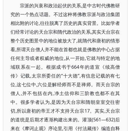
宗派的兴衰和政治起伏的关系,是中古时代佛教研
究的一个热点话题。不过这种将佛教宗派与政治集团
相比附的讨论,往往脱离了历史的真实背景。比如学者
们经常讨论的天台宗和隋代政治的关系,其实天台宗在
整个历史图景中的地位被放大了,就隋代和唐初的情形
看,所谓天台僧人并不能在首都也就是佛教的中心占据
任何主导或者权威的地位,从一开始,它就与特定的地
域联系在一起。根据成书于664年的道宣《续高僧
传》记载,太宗所委任的“十大德”,有信息记载的有七
位,这七位中,六位是解经师而不是禅师。而天台宗的
僧人,并不包括在内,净土信仰和三阶教也都不在其
中。很多学者认为,是因为天台宗和隋朝皇室交往密
切,所以唐初的帝王才不支持天台宗17。其实,天台宗
的道统是后期才逐渐构建出来的。灌顶(561—632)后
来在《摩诃止观》序论里,引用《付法藏传》编造自释