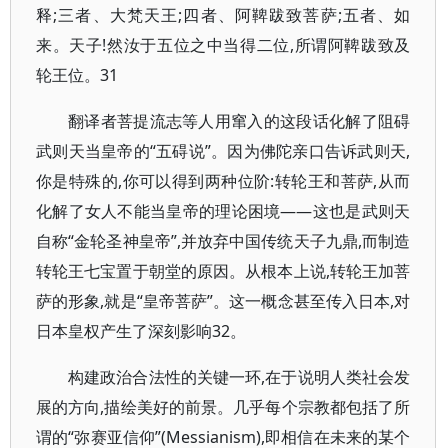
释;三者、大梵天王;四者、阿鞞跋致菩萨;五者、如
来。天子!然汝于五位之中当得二位,所谓阿鞞跋致及
轮王位。31
翻译者菩提流志等人用窜入的这段话化解了阻碍
武则天当皇帝的“五碍说”。因为佛陀亲口告诉武则天,
你是特殊的,你可以得到两种位阶:转轮王和菩萨,从而
化解了女人不能当皇帝的理论困境——这也是武则天
自称“金轮圣神皇帝”,并放弃中国传统天子九鼎,而制造
转轮王七宝置于朝堂的原因。从根本上说,转轮王加菩
萨的形象,就是“皇帝菩萨”。这一概念甚至传入日本,对
日本皇权产生了深刻影响32。
构建政治合法性的关键一环,在于说明人类社会发
展的方向,描绘美好的前景。几乎每个宗教都包括了所
谓的“弥赛亚信仰”(Messianism),即相信在未来的某个