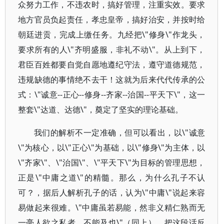
众努力工作，不违农时，搞好管理，注重实效。要求
地方官员负起责任，孝忠皇帝，搞好治安，并按时给
朝廷进贡，完成上缴任务。九经把\"修身\"作龙头，
要求所有的人\"齐明盛服，非礼不动\"。从上到下，
君臣百姓都要自觉自愿地遵纪守法，遵守道德规范，
违规缺德的事情绝不去干！这就为后来代代传承的公
式：\"诚意--正心--修身--齐家--治国--平天下\"，这一
整套\"达道、达德\"，奠定了坚实的理论基础。
我们的解析不一定准确，但可以看出，以\"诚意
\"为核心，以\"正心\"为基础，以\"修身\"为主体，以
\"齐家\"、\"治国\"、\"平天下\"为目标的管理思想，
正是\"中庸之道\"的精髓。那么，为什么孔子不认
可？，据后人解析孔子的话，认为\"中庸\"说起来容
易做起来很难。\"中庸虽若易能，然非义精仁熟而无
一毫人欲之私者，不能及也\"（同上）。把这段话反