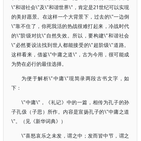
\"和谐社会\"及\"和谐世界\"，肯定是21世纪可以实现
的美好愿景。在这样一个大背景下，过去的\"一边倒
\"靠不住了，你死我活的热战很难打起来，冷战时代
的\"阶级对抗\"自然失效。所以，要构建\"和谐社会
\"必然要设法找到世人都能接受的\"超阶级\"道路。
这样看来，借鉴\"中庸之道\"，古为今用，很可能成
为势在必行的最佳选择。
为便于解析\"中庸\"现简录两段古书文字，如
下：
\"中庸\"，《礼记》中的一篇，相传为孔子的孙
子孔伋（子思）所作。内容是宣扬孔子的\"中庸之道
\"。（见《新华词典》）
\"喜怒哀乐之未发，谓之中；发而皆中节，谓之