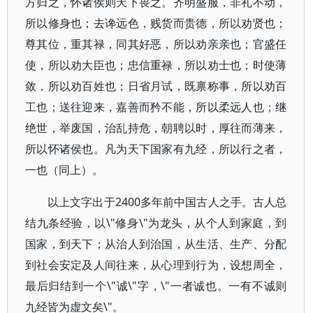
方归之，怀诸侯则天下畏之。齐明盛服，非礼不动，
所以修身也；去谗远色，贱货而贵德，所以劝贤也；
尊其位，重其禄，同其好恶，所以劝亲亲也；官盛任
使，所以劝大臣也；忠信重禄，所以劝士也；时使薄
敛，所以劝百姓也；日省月试，既禀称事，所以劝百
工也；送往迎来，嘉善而矜不能，所以柔远人也；继
绝世，举废国，治乱持危，朝聘以时，厚往而薄来，
所以怀诸侯也。凡为天下国家有九经，所以行之者，
一也（同上）。
以上文字出于2400多年前中国古人之手。古人总
结九条经验，以\"修身\"为龙头，从个人到家庭，到
国家，到天下；从治人到治国，从生活、生产、分配
到社会安定及人间往来，从心理到行为，设想周全，
最后归结到一个\"诚\"字，\"一者诚也。一有不诚则
九经皆为虚文矣\"。