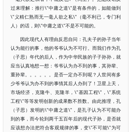
过来理解：推行\"中庸之道\"是有条件的，如能做到
\"义精仁熟而无一毫人欲之私\"（毫不利已，专门利
人）的话，则\"中庸之道\"不是不可能的。
因此现代人有理由反思自问：孔夫子的孙子当年
认为能行的事，他的爷爷认为不可行。而我们作为孔
（子思）年代的后人，作为中华民族的子子孙孙，就
应当认真地想一想：爷爷认为办不到的事，其孙辈、
重孙辈。。。。。。是否一定办不到呢？人世间有多
少爷爷认为办不到的事情其后人办到了！卫星上天，
市场经济，克隆牛、克隆羊，\"基因工程\"，\"系统
工程\"等等发明创新的成果数不胜数。由此推理，孔
（子思）发明的\"中庸之道\"，是孔子认为不可能办
到的事，而今轮到两千五百年后的现代子孙，是否就
应该想办法把符合客观规律的事，变\"不可能\"为可