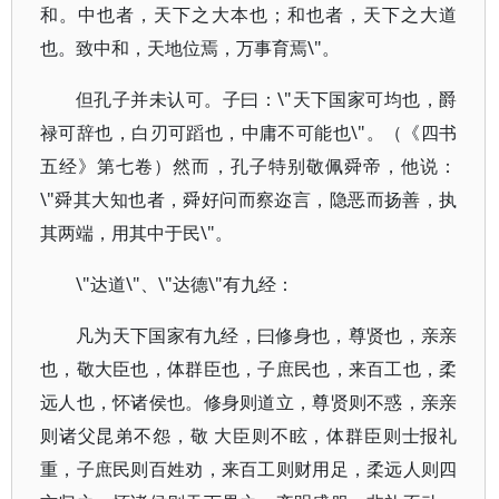
和。中也者，天下之大本也；和也者，天下之大道
也。致中和，天地位焉，万事育焉\"。
但孔子并未认可。子曰：\"天下国家可均也，爵
禄可辞也，白刃可蹈也，中庸不可能也\"。（《四书
五经》第七卷）然而，孔子特别敬佩舜帝，他说：
\"舜其大知也者，舜好问而察迩言，隐恶而扬善，执
其两端，用其中于民\"。
\"达道\"、\"达德\"有九经：
凡为天下国家有九经，曰修身也，尊贤也，亲亲
也，敬大臣也，体群臣也，子庶民也，来百工也，柔
远人也，怀诸侯也。修身则道立，尊贤则不惑，亲亲
则诸父昆弟不怨，敬 大臣则不眩，体群臣则士报礼
重，子庶民则百姓劝，来百工则财用足，柔远人则四