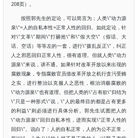
208页）。
按照郭先生的定论，可以简言为；人类\"动力源
泉\"=人的自私本性=正常人性的回归。如此定论，针
对\"文革\"期间\"打砸抢\"和\"假大空\"（假话、大
话、空话）等等左的一套，进行\"拨乱反正\"，纠正
人之邪恶回归正常人性，很有道理。但就人类\"动力
源泉\"来说，讲不通。如果针对改革开放以来出现的
腐败现象，专指腐败官员借改革开放之机行贪污受贿
之实，进行整治以克服人之恶性，根治消极腐败的
\"动力源泉\"也有道理。但把人类的\"占有欲\"归结为
\"只是一种形式\"说，\"人的最终目的都是占有更多
的利益\"则必须进行具体分析。郭先生试图把人的
\"动力源泉\"回归自私本性，进而实现\"正常人性的
回归\"。说白了：人的自私正常，人的为公不正常，