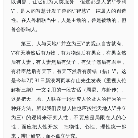
以训兽，让它们为人类服务，但这都是人的\"专利
\"，是人的智慧开发了兽的\"智慧\"，纯属人的创造
性。在人兽相联当中，人是主动的，兽是被动的，但
兽会影响人。
第三、人与天地\"并立为三\"的观点自古就有。
\"有天地然后有万物，有万物然后有男女，有男女然
后有夫妻，有夫妻然后有父子，有父子然后有君臣，
有君臣然后有天下，有天下然后有所错（措）\"。这
是今年7月31日新浪网页李存山先生发表《重视人伦
解析三纲》一文引用的一段古话（周易、序卦传）。
这是把天、地、人联在一起研究人伦及人的行为的一
种好方法。所以我们反思人性也应按照天地人\"并立
为三\"的逻辑来研究人性，不要总是局限在人的心
性，而应把人性开放，把物性、心性、理性统一起
来，辨证研究，而不孤立研究。