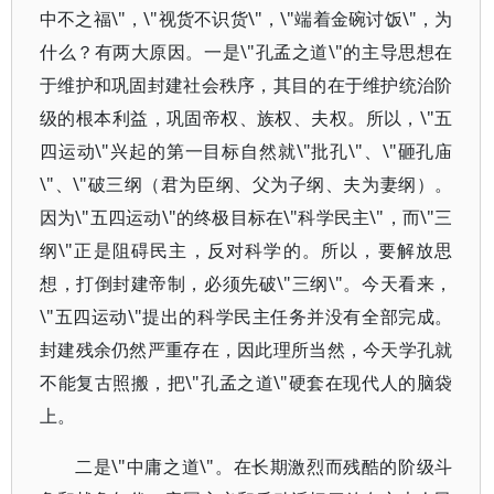
中不之福\"，\"视货不识货\"，\"端着金碗讨饭\"，为
什么？有两大原因。一是\"孔孟之道\"的主导思想在
于维护和巩固封建社会秩序，其目的在于维护统治阶
级的根本利益，巩固帝权、族权、夫权。所以，\"五
四运动\"兴起的第一目标自然就\"批孔\"、\"砸孔庙
\"、\"破三纲（君为臣纲、父为子纲、夫为妻纲）。
因为\"五四运动\"的终极目标在\"科学民主\"，而\"三
纲\"正是阻碍民主，反对科学的。所以，要解放思
想，打倒封建帝制，必须先破\"三纲\"。今天看来，
\"五四运动\"提出的科学民主任务并没有全部完成。
封建残余仍然严重存在，因此理所当然，今天学孔就
不能复古照搬，把\"孔孟之道\"硬套在现代人的脑袋
上。
二是\"中庸之道\"。在长期激烈而残酷的阶级斗