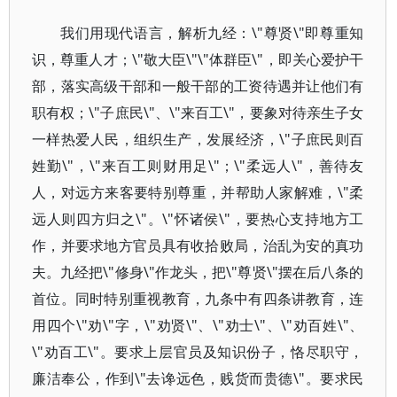
我们用现代语言，解析九经：\"尊贤\"即尊重知
识，尊重人才；\"敬大臣\"\"体群臣\"，即关心爱护干
部，落实高级干部和一般干部的工资待遇并让他们有
职有权；\"子庶民\"、\"来百工\"，要象对待亲生子女
一样热爱人民，组织生产，发展经济，\"子庶民则百
姓勤\"，\"来百工则财用足\"；\"柔远人\"，善待友
人，对远方来客要特别尊重，并帮助人家解难，\"柔
远人则四方归之\"。\"怀诸侯\"，要热心支持地方工
作，并要求地方官员具有收拾败局，治乱为安的真功
夫。九经把\"修身\"作龙头，把\"尊贤\"摆在后八条的
首位。同时特别重视教育，九条中有四条讲教育，连
用四个\"劝\"字，\"劝贤\"、\"劝士\"、\"劝百姓\"、
\"劝百工\"。要求上层官员及知识份子，恪尽职守，
廉洁奉公，作到\"去谗远色，贱货而贵德\"。要求民