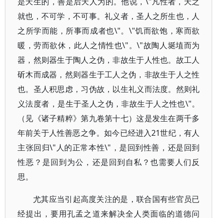
是天生的，善是后天人为的。他说，\"凡性者，天之
就也，不可学，不可事。礼义者，圣人之所生也，人
之所学而能，所事而成者也\"。\"饥而欲饱，寒而欲
暖，劳而欲休，此人之情性也\"。\"故陶人埏埴而为
器，然则器生于陶人之伪，非故生于人性也。故工人
斫木而成器，然则器生于工人之伪，非故生于人之性
也。圣人积思虑，习伪故，以生礼义而法度。然则礼
义法度者，是生于圣人之伪，非故生于人之性也\"。
（见《诸子精粹》第九卷第十七）这是发生在两千多
年前关于人性善恶之争。如今已经进入21世纪，有人
主张回归\"人的正常本性\"，是回到性善，还是回到
性恶？是回到为公，还是回到自私？也需要人们反
思。
尤其应当引起高度关注的是，联合国有些官员已
经提出，要用孔孟之道来解决全人类面临的道德问