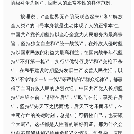
阶级斗争为纲\"，回归人的正常本性的具体范例。
按理说，\"全世界无产阶级联合起来\"和\"解放
全人类\"的口号本身就是生动体现了人的正常本性。
中国共产党长期坚持以全心全意为人民服务为最高宗
旨，坚持独立自主和\"统一战线\"，在外敌入侵时坚
持以国家民族的利益为最高利益；在国内战争年代坚
持\"不打第一枪\"，实行\"优待俘虏\"和\"交枪不杀
\"；在和平建设时期坚持发展生产改善人民生活，以
及\"不拿群众一针一线\"等严格的\"群众纪律\"，都赢
得了全国各族人民的热烈欢迎。中国共产党人长期坚
持\"冲锋在前，退缩在后\"，\"吃苦在前，享受在后
\"，坚持\"先天下之忧而忧，后天下之乐而乐\"，在
生死存亡的关键时刻，总是\"宁可牺牲自己，也要顾
全大局\"。这些都是人性善的最好例证。那为什么会
出前苏联解体和\"信仰危机\"？情况非常复杂，原因