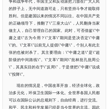
争和战争年代，帝国主义和反动派把刀放在广大人民
的脖子上，无中间道路可走，只有坚持斗争才能取得
胜利。但是建国以来的情况不同以往。在中国共产党
的正确领导下，推翻了\"三座大山\"，人民翻身当家
做主人，自己管理自己的国家。此时，可否借鉴\"中
庸之道\"古为今用？\"文革\"期间是坚决否定\"中庸
\"的。\"文革\"以前无人提倡\"中庸\"，个别人有此主
张的也被封杀了。其主要理由：\"中庸之道\"是\"超
阶级的中间路线\"。\"文革\"期间\"批林批孔批周公
\"，其真实目的在于\"反周\"，于是便把\"中庸\"说成
\"投降\"。
现在的情况是，中国改革开放，经济全球化，政
治多元化，环保卫生国际一体化。全世界各国人民都
可以在国际公认的总规则下，自由经商，进行交流。
和平、民主和科学发展已经是当今世界的主流。因此