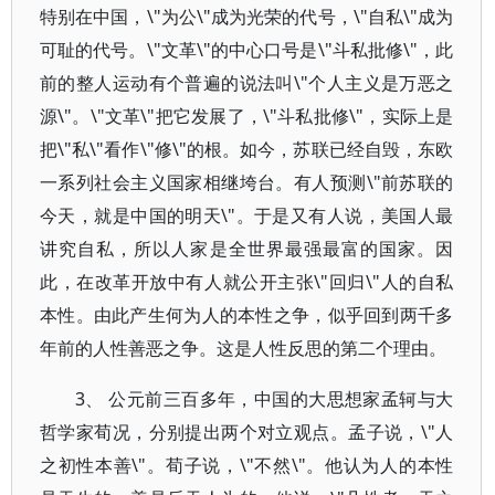
特别在中国，\"为公\"成为光荣的代号，\"自私\"成为
可耻的代号。\"文革\"的中心口号是\"斗私批修\"，此
前的整人运动有个普遍的说法叫\"个人主义是万恶之
源\"。\"文革\"把它发展了，\"斗私批修\"，实际上是
把\"私\"看作\"修\"的根。如今，苏联已经自毁，东欧
一系列社会主义国家相继垮台。有人预测\"前苏联的
今天，就是中国的明天\"。于是又有人说，美国人最
讲究自私，所以人家是全世界最强最富的国家。因
此，在改革开放中有人就公开主张\"回归\"人的自私
本性。由此产生何为人的本性之争，似乎回到两千多
年前的人性善恶之争。这是人性反思的第二个理由。
3、 公元前三百多年，中国的大思想家孟轲与大
哲学家荀况，分别提出两个对立观点。孟子说，\"人
之初性本善\"。荀子说，\"不然\"。他认为人的本性