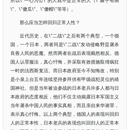
所以\"一心为公\"的人就不是正常的人（\"脑子有病
\"、\"傻瓜\"、\"傻帽\"等等）。
那么应当怎样回归正常人性？
近代历史，在\"二战\"之后有两个典型，一个德
国，一个日本，两者同是\"二战\"发动侵略野蛮屠杀
良善人民的恶魔。然而两者在战后表现截然相反。德
国人认罪服法，真心忏悔，并采取有效措施取缔疯狂
一时的法西斯复活。而日本政府至今不知悔改，特别
是小泉上台五年连续坚持参拜供有甲级战犯灵位的靖
国神社。但是当年被迫参战的日本老兵许多人都与日
本政府的态度相反，他们不仅主动揭露日本军国主义
当年屠杀中国人民的事实真相，而且亲自来华谢罪，
表示真心忏悔。以上两个典型，德国人的表现叫回归
人的正常本性，日本老兵的表现也叫回归人的正常本