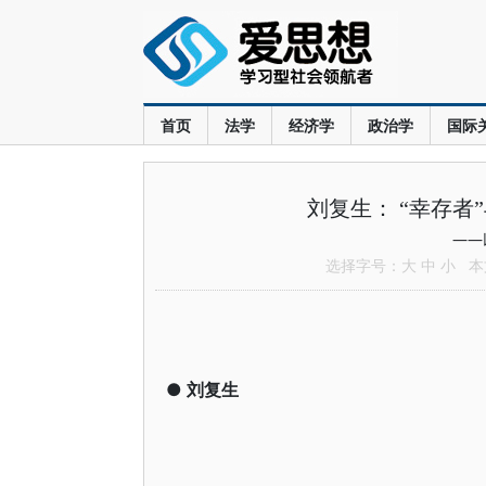
首页
法学
经济学
政治学
国际
刘复生： “幸存者”
——
选择字号：
大
中
小
本文
●
刘复生