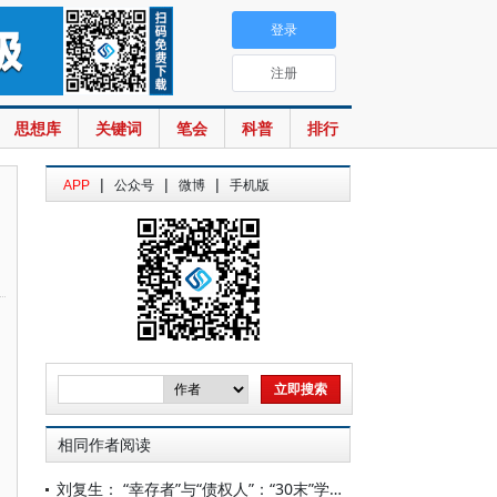
登录
注册
思想库
关键词
笔会
科普
排行
|
|
|
APP
公众号
微博
手机版
相同作者阅读
刘复生： “幸存者”与“债权人”：“30末”学人的启蒙主义