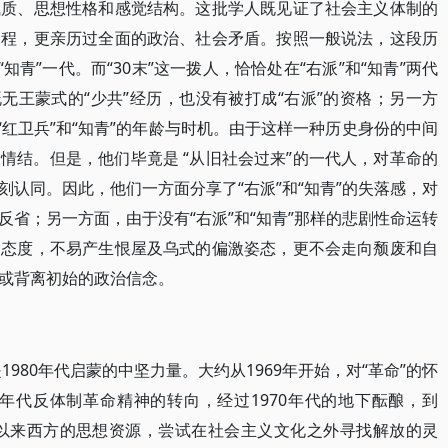
气质、思想性格和感觉结构。这批学人既见证了社会主义体制的
过程，更亲历过全面的政治、社会矛盾。按照一般说法，这段历
知青”一代。而“30末”这一拨人，恰恰处在“右派”和“知青”两代
无王蒙式的“少共”经历，也没有被打成“右派”的资格；另一方
“红卫兵”和“知青”的年龄与时机。由于这样一种历史身份的中间
情结。但是，他们毕竟是 “从旧社会过来”的一代人，对革命的
认同。因此，他们一方面分享了“右派”和“知青”的失落感，对
省；另一方面，由于没有“右派”和“知青”那样的悲剧性命运转
的态度，不易产生恨屋及乌式的偏激姿态，更不会走向颓废和自
或背离初始的政治信念。
1980年代启蒙的中坚力量。大约从1969年开始，对“革命”的怀
0年代反体制革命精神的转向，经过1970年代的地下酝酿，到
代以来西方的思想资源，尝试在社会主义文化之外寻找解放的灵