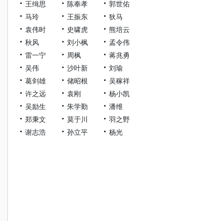
王缉思
陈奉孝
郭世佑
马玲
王振东
狄马
袁伟时
史啸虎
熊培云
秋风
刘小枫
孟令伟
雷一宁
周枫
蒋兆勇
吴伟
沙叶新
刘瑜
葛剑雄
储昭根
吴稼祥
许之远
袁刚
杨小凯
吴励生
朱学勤
潘维
郑秉文
莫于川
羽之野
谢志浩
孙立平
杨光