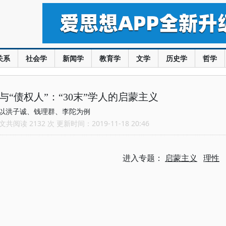
关系
社会学
新闻学
教育学
文学
历史学
哲学
与“债权人”：“30末”学人的启蒙主义
以洪子诚、钱理群、李陀为例
共阅读 2132 次 更新时间：2019-11-18 20:46
进入专题：
启蒙主义
理性