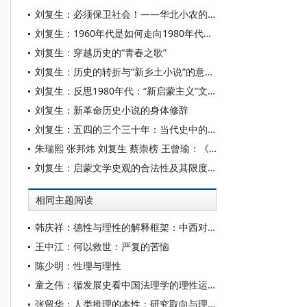
刘复生：必须保卫社会！——华北小农的命运与乡村共同体的重建
刘复生：1960年代是如何走向1980年代的？
刘复生：穿越历史的“青春之歌”
刘复生：历史的转折与“新乡土小说”的意识形态
刘复生：反思1980年代：“新启蒙主义”文学态度及其文学实践
刘复生：新革命历史小说的身体修辞
刘复生：五四的三个三十年：当代史中的五四叙述
朱瑞熙 张邦炜 刘复生 蔡崇榜 王曾瑜：《辽宋西夏金社会生活史》第七章 妇女（下）辽、西夏、金、大理辖区及宋辖少数民族居住区
刘复生：启蒙文学史观的合法性及其限度——以程光炜《历史的转轨》为例看当代文学史写作的观念问题
相同主题阅读
韩庆祥：德性与理性的解释框架：中西对文明理解的差异
王中江：何以救世：严复的苦恼
陈少明：性理与理性
童之伟：循发展史看中国法理学的理性运用方略
张留华：人类推理的本性：研究取向与理论旨趣