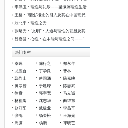
李洪卫：理性与礼乐——梁漱溟理性生活界定及其教化根据
王格：“理性”概念的引入及其在中国现代哲学中的展开
刘北平：理性之光
张曙光：“文明”：人道与理性的彰显及其反思——略论中国“轴心时代”的文明意识及其历史意义
吕嘉健：心性：在本能与理性之间——“心性”的心理学尝试诠释
热门专栏
秦晖
陈行之
郑永年
龙应台
丁学良
曹林
鄢烈山
傅国涌
陈嘉映
黄宗智
于建嵘
陈志武
徐贲
郭宇宽
马立诚
杨祖陶
沈志华
向继东
赵汀阳
戴建业
李昌平
张鸣
杨奎松
王海光
周濂
杨鹏
邓晓芒