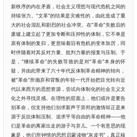
新秩序的内在矛盾，社会主义理想与现代危机之间的
持续张力。“文革”的结果是灾难性的，由此造成了重
大的社会混乱和剧烈的社会冲突。在“革命”失败后的
废墟上建立起了更加专断和压抑性的体制，它不单是
原有体制的复归，更意味着旧有危机的变本加厉，同
时伴随着对其反对力量、批判力量的报复与压制。于
是，“继续革命”的失败导致的是对“革命”本身的怀
疑，并由此带来了六十年代反体制革命精神的转向，
被“革命”所抛弃和背叛的年轻一代开始把目光转向近
代以来西方的思想资源，尝试向体制化的社会主义文
化之外寻找灵感。在理性的层面上，他们或许是要告
别革命，但支持他们别求新声于异邦的激情却正是来
源于反抗体制压制、追求平等自由的革命精神——他
们是革命的离家出走的游子与弃儿。一个有意思的现
象是，他们所钟情的思想启蒙读物“灰皮书”，真正核