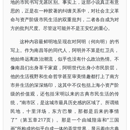
地的市民书写无甚区别。事实上，这部小说真正有意
思的，正是在一种胶著的纠缠关系中，对社会主义革
命与资产阶级市民生活的双重批判，二者各自成为对
方的批判尺度。尽管这可能并不是王安忆的重心。
这种内容最鲜明地呈现在对阿明（何向明）的书
写上。作为南昌等的同代人，阿明并不算是红卫兵，
他始终远离政治潮流，似乎也没有什么政治热情。不
像南昌们出身革干家庭，阿明世代出身小市民阶层，
他的生活视野和生命哲学甚至审美情趣都打上了南方
市井生活的深深烙印，这其中不仅包括上海小资产阶
级的价值观，还包括宋明以来的古典市民生活的传
统，“南市区，是这城市最具历史感的区域了。所谓殖
民地，十里洋场，东方巴黎，那都是后来的事情
了”（第五章217页）。那是一个由城隍庙和“三国
画”所构成的似乎自成一体的弄堂世界，显示着由古典