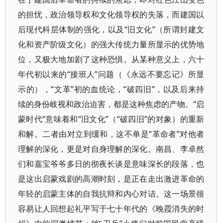
的担忧，政治领导权和文化领导权的失落，而建国以
后现代科层体制的强化，以及“旧文化”（所谓封建文
化和资产阶级文化）的强大传统力量所显示的优势地
位，又极大地加剧了这种恐惧。从某种意义上，六十
年代初以来的“接班人”问题（《永远不要忘记》所显
示的），“文革”初的血统论，“破四旧”，以及后来持
续的身份岐视和政治迫害，都是这种焦虑的产物。“启
蒙时代”意味着和“旧文化”（“破四旧”的对象）的重新
和解。二者由对立到缓和，这不单是“革命者”对他者
理解的深化，更是对自身理解的深化。南昌、李卓然
们和嘉宝爷爷多日的彻夜长谈是意味深长的段落，也
是这出启蒙戏剧的高潮时刻，是正在走出激进革命的
年轻的启蒙主体的自我抗辩和内心对诘。这一场景很
容易让人回想起礼平写于七十年代的《晚霞消失的时