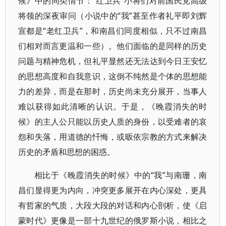
候》中的同类情节：“红卫兵”小将们对前国民党高级
将领的深夜审问（小说中的“我”甚至作者礼平即刘辉
宣都是“老红卫兵”，和南昌们同度相似，只不过南昌
们相对而言更温和一些）。他们面临的是同样的历史
问题与精神危机，但礼平显然还无法达到今日王安忆
的思想高度和自我意识，这倒不纯然是个体的思想能
力的差异，而是在那时，历史尚未充分展开，当事人
难以获得如此清晰的认识。于是，《晚霞消失的时
候》的主人公只能以历史人质的身份，以受难者的哀
怨和失落，用道德的忏悔，或昄依宗教的方式来解决
历史的矛盾和思想的困惑。
相比于《晚霞消失的时候》中的“我”与南珊，南
昌们显得更为内向，冲突更多展开在内心深处，更具
有哲家的气质，大段大段的对话和内心剖析，使《启
蒙时代》更像是一部十九世纪的俄罗斯小说，相比之