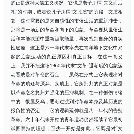
的正是这种犬儒主义状况。它也是老子所谓“失义而后
礼”的时期，或者说孔子所谓“文胜质”的阶段。文质相
复，这时需要的是来自感性的市俗生活的重新冲击，
那将是一场新的革命和向下的启蒙。革命要从世俗生
活和本能欲望中重新汲取能量，再次找到自身的真实
性底座。这正是六十年代末率先在青年地下文化中兴
起的启蒙运动的真正原因和真正目标。在这一意义
上，我并不把这场1960年代末“文革”退潮后的启蒙运
动看成是对革命的否定——虽然在形式上它表现出对
革命的质疑与厌弃。实质上，它所批判的真正对象是
以革命之名复归并强化的压抑机制。在一种创伤情绪
中的，恨屋及乌，逐渐过渡到对革命本身及其历史的
报负性的否定——它的逻辑延伸就是八十年代的告别
革命。六十年代末开始的青年运动仍然延续了它最初
试图禀持的理想，至少一开始是如此，它既是对“文