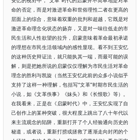
安忆的视野中，“文革”时代的启蒙并不简单地是对革
命的否定，而是对激进革命和世俗理性二者在更高的
层面上的综合，意味着双重的批判和超越，它既是对
激进革命理念化状态的扬弃，又是对一味往低走的市
民生活和人性欲望的拉升，启蒙意味着革命最初承诺
的理想在市民生活领域内的感性显现。看不到王安忆
的这种历史辩证法，就只能执其一端，而最可能的误
解，则是把她所说的启蒙仅仅理解为市民生活对革命
理念的胜利与凯旋（当然王安忆此前的众多小说似乎
支持了这样一种理解，包括写“文革”时期市民生活的
小说，如《文革佚事》《妹头》和《长恨歌》等）。
在我看来，正是在《启蒙时代》中，王安忆实现了自
己创作上的某种突破，很大程度上跳出了八十年代以
来主流观念的陷阱，重新打开了个人经验通向历史的
秘道，或者说，重新打捞或拯救了逐渐走向封闭的个