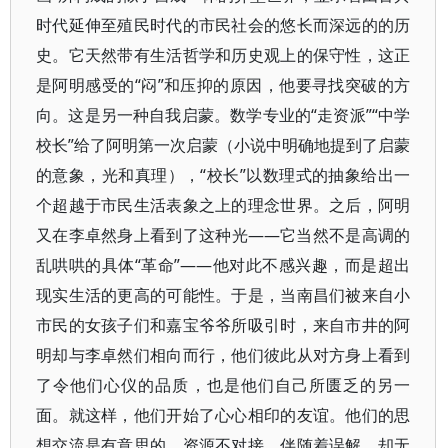
时代延伸至殖民时代的市民社会的悠长而深远的的历
史。它天然带有生活哲学和历史观上的保守性，这正
是阿明感受的“闷”和压抑的原因，他要寻找突破的方
向。这是另一种自我启蒙。数学专业的“走资派”“中学
校长”给了阿明第一次启蒙（小说中明确地提到了启蒙
的意象，光和真理），“校长”以数理式的抽象给出一
个超越于市民生活表象之上的理念世界。之后，阿明
又在李卓然身上看到了这种光——它当然不是高调的
乱哄哄的具体“革命”——他对此不感兴趣，而是超出
现实生活的更高的可能性。于是，当南昌们被来自小
市民的女孩子们和嘉宝爷爷所吸引时，来自市井的阿
明却与李卓然们相向而行，他们彼此从对方身上看到
了令他们心仪的品质，也是他们自己所匮乏的另一
面。就这样，他们开始了心心相印的友谊。他们的思
想交流是有意思的，资源不对接，伴随着误解，却无