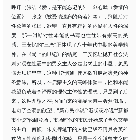
呼吁（张洁《爱，是不能忘记的》，刘心武《爱情的
位置》，张弦《被爱情遗忘的角落》等），到随后对
性欲望的张扬，欲望一直具有精神的内涵和人性的深
度，那一时期对性本能的书写也往往带有崇高的美
感。王安忆的“三恋”正体现了八十年代中期的美学精
神。在《岗上的世纪》的结尾，王安忆让抛开社会法
则沉浸在性爱中的男女主人公走出岗上的小屋，忽见
满天灿烂星空，这种书写顿时使肉欲升腾起凛然的神
圣意味。所以，在启蒙主义的高峰体验中，性和本能
欲望负载着李泽厚的现代主体性的理想，只是到了后
来，这种理想才在扑面而来的商品大潮中轰然倒塌，
走向了空洞的欲望，“新市民小说”“新状态小说”“新都
市小说”轮翻登场，市场时代的市民开始成了当代文学
的主角，何顿、朱文等笔下的人物已经不再具有英雄
式的人性深度和悲剧性体验，只是一个个消费主义时