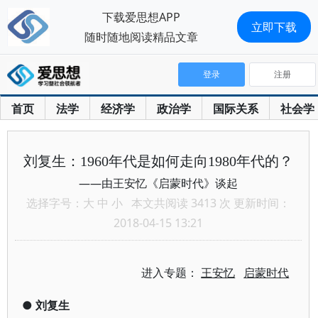
下载爱思想APP
立即下载
随时随地阅读精品文章
登录
注册
首页
法学
经济学
政治学
国际关系
社会学
刘复生：1960年代是如何走向1980年代的？
——由王安忆《启蒙时代》谈起
选择字号：
大
中
小
本文共阅读 3413 次 更新时间：
2018-04-15 13:21
进入专题：
王安忆
启蒙时代
●
刘复生