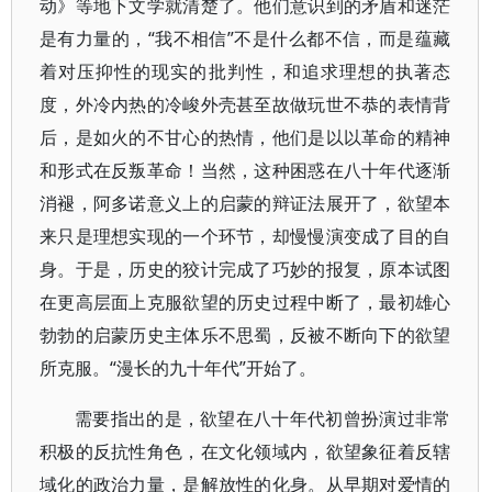
动》等地下文学就清楚了。他们意识到的矛盾和迷茫
是有力量的，“我不相信”不是什么都不信，而是蕴藏
着对压抑性的现实的批判性，和追求理想的执著态
度，外冷内热的冷峻外壳甚至故做玩世不恭的表情背
后，是如火的不甘心的热情，他们是以以革命的精神
和形式在反叛革命！当然，这种困惑在八十年代逐渐
消褪，阿多诺意义上的启蒙的辩证法展开了，欲望本
来只是理想实现的一个环节，却慢慢演变成了目的自
身。于是，历史的狡计完成了巧妙的报复，原本试图
在更高层面上克服欲望的历史过程中断了，最初雄心
勃勃的启蒙历史主体乐不思蜀，反被不断向下的欲望
所克服。“漫长的九十年代”开始了。
需要指出的是，欲望在八十年代初曾扮演过非常
积极的反抗性角色，在文化领域内，欲望象征着反辖
域化的政治力量，是解放性的化身。从早期对爱情的