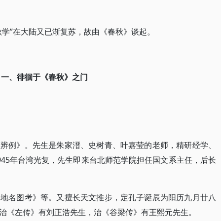
秋学”在大陆又已渐复苏，故由《春秋》谈起。
一、徘徊于《春秋》之门
秋辨例》。先生是朱家溍、史树青、叶嘉莹的老师，精研经学、
945年台湾光复，先生即来台北师范学院担任国文系主任，后长
传地名图考》等。又擅长天文推步，定孔子诞辰为阳历九月廿八
治《左传》有刘正浩先生，治《谷梁传》有王熙元先生。