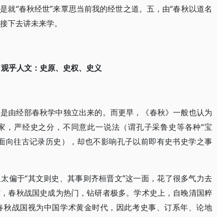
是就“春秋经世”来覃思当前我的经世之道。五，由“春秋以道名
，接下去讲未来学。
、观乎人文：史原、史权、史义
即是由经部春秋学中独立出来的。而更早，《春秋》一般也认为
家，严经史之分，不同意此一说法（谓孔子采鲁史等各种“宝
非面向往古记录历史），却也不影响孔子以前即有史书史学之事
。
太偏于“其文则史、其事则齐桓晋文”这一面，花了很多气力去
时，春秋战国史成为热门，钻研者极多。学术史上，自晚清国粹
春秋战国视为中国学术黄金时代，因此考史事、订系年、论地