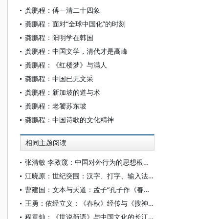
龚鹏程：傅一清二十四象
龚鹏程：面对“全球中国化”的时刻
龚鹏程：阳明学在韩国
龚鹏程：中国文学，清代才是高峰
龚鹏程：《红楼梦》与满人
龚鹏程：中国已无文采
龚鹏程：新加坡的道与术
龚鹏程：老饕苏东坡
龚鹏程：中国诗歌的文化精神
相同主题阅读
张清敏 李敃窥：中国对外行为的思想根源探析
江晓原：世纪突围：汉字、打字、输入法与中国文化的命运
曹建国：文本与天道：孟子“孔子作《春秋》”说的知识与思想
王勇：依经立义：《春秋》经传与《搜神记》的神异书写
程章灿：《世说新语》与中国文化的长江时代