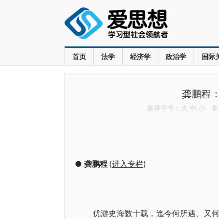
首页
法学
经济学
政治学
国际
龚鹏程
选择字号：
大
中
小
本文
●
龚鹏程
(
进入专栏
)
优游史海数十载，迄今何所遇、又