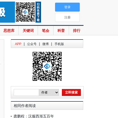
登录
注册
思想库
关键词
笔会
科普
排行
|
|
|
APP
公众号
微博
手机版
相同作者阅读
龚鹏程：汉服西渐五百年