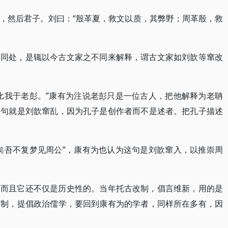
，然后君子。刘曰：“殷革夏，救文以质，其弊野；周革殷，救
不同处，是辄以今古文家之不同来解释，谓古文家如刘歆等窜改
比我于老彭。”康有为注说老彭只是一位古人，把他解释为老聃
整句就是刘歆窜乱，因为孔子是创作者而不是述者。把孔子描述
矣吾不复梦见周公”，康有为也认为这句是刘歆窜入，以推崇周
，而且它还不仅是历史性的。当年托古改制，倡言维新，用的是
改制，提倡政治儒学，要回到康有为的学者，同样所在多有，因