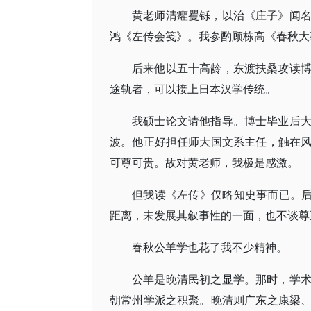
黄老师清癯矍铄，以治《庄子》闻
鸿《左传会笺》。我参酌顾栋高《春秋大
后来他以五十高龄，东渡扶桑攻读
途轨者，可以接上日本汉学传统。
我硕士论文请他指导。博士毕业后
波。他正好担任师大国文系主任，触在
可尊可贵。故对黄老师，我极是感激。
但我读《左传》仅略知史事而已。后
距离，未发展其叙事性的一面，也不谈尊
春秋公羊学也花了我不少精神。
公羊是晚清民初之显学。那时，学
朝常州学派之积聚。晚清则广东之康梁