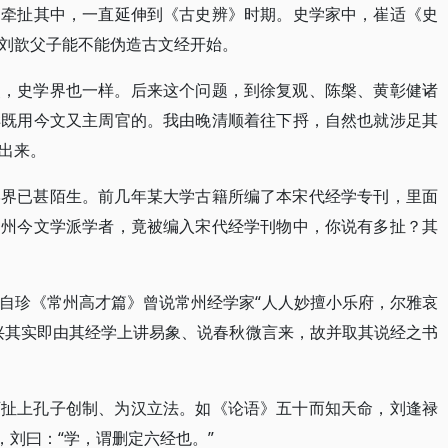
皆牵扯其中，一直延伸到《古史辨》时期。史学家中，崔适《史
刘歆父子能不能伪造古文经开始。
点，史学界也一样。后来这个问题，到徐复观、陈槃、黄彰健诸
样既用今文又主周官的。我由晚清顺着往下捋，自然也就涉足其
出来。
学界已甚陌生。前几年某大学古籍所编了本宋代经学专刊，里面
常州今文学派学者，竟被编入宋代经学刊物中，你说有多扯？其
自珍《常州高才篇》曾说常州经学家“人人妙擅小乐府，尔雅哀
兴其实即由其经学上讲易象、说春秋微言来，故并取其说经之书
可扯上孔子创制、为汉立法。如《论语》五十而知天命，刘逢禄
，刘曰：“学，谓删定六经也。”