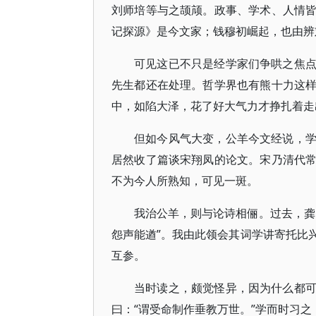
刘师培等与之颉颃。政事、学术、人情
记探源》是今文家；钱穆初崛起，也由辨
可见这已不只是经学家们争哄之焦
先生都还在处理。哲学界也有熊十力这
中，如陷大泽，花了好大气力才挣扎着走
但如今风气大变，公羊今文经说，
居然收了篇谈宋翔凤的论文。宋乃清代
不为今人所熟知，可见一斑。
我治公羊，则与论诗相俪。过去，龚
怨声能遒”。我由此领会其词学讲寄托比
互参。
当时读之，颇觉怪异，因为什么都
曰：“谓受命制作垂教万世。”学而时习之