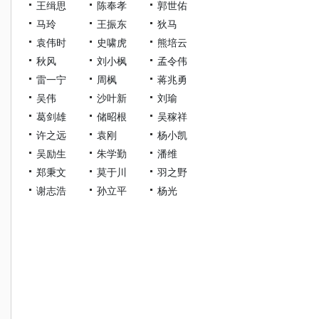
王缉思
陈奉孝
郭世佑
马玲
王振东
狄马
袁伟时
史啸虎
熊培云
秋风
刘小枫
孟令伟
雷一宁
周枫
蒋兆勇
吴伟
沙叶新
刘瑜
葛剑雄
储昭根
吴稼祥
许之远
袁刚
杨小凯
吴励生
朱学勤
潘维
郑秉文
莫于川
羽之野
谢志浩
孙立平
杨光