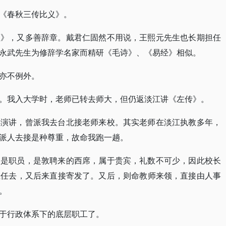
《春秋三传比义》。
秋》，又多善辞章。戴君仁固然不用说，王熙元先生也长期担任
永武先生为修辞学名家而精研《毛诗》、《易经》相似。
亦不例外。
。我入大学时，老师已转去师大，但仍返淡江讲《左传》。
办演讲，曾派我去台北接老师来校。其实老师在淡江执教多年，
派人去接是种尊重，故命我跑一趟。
不是职员，是敦聘来的西席，属于贵宾，礼数不可少，因此校长
主任去，又后来直接寄发了。又后，则命教师来领，直接由人事
。
于行政体系下的底层职工了。