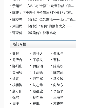
于超艺：“六科”与“十指”：论董仲舒《春秋》学的一个向度
陈岘：历史理性与价值原则的分野：“桓文之事”的政治哲学诠释
陈姿桦：《春秋》仁义兼治——论孔广森《春秋》学中的天下治法
刘国民：《春秋》“名例”的微言大义——《公羊传》《解诂》对《春秋》的诠释
谭家健：《穀梁传》叙事比论
热门专栏
秦晖
陈行之
郑永年
龙应台
丁学良
曹林
鄢烈山
傅国涌
陈嘉映
黄宗智
于建嵘
陈志武
徐贲
郭宇宽
马立诚
杨祖陶
沈志华
向继东
赵汀阳
戴建业
李昌平
张鸣
杨奎松
王海光
周濂
杨鹏
邓晓芒