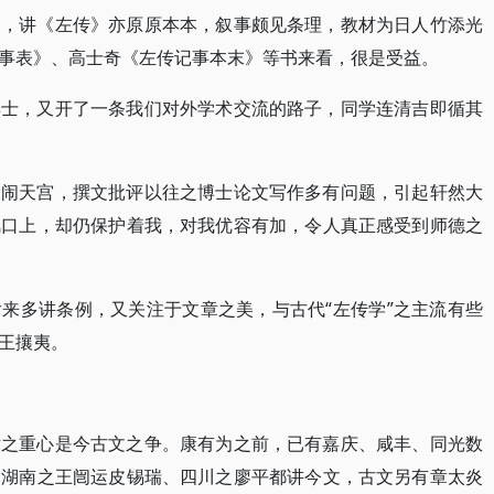
名，讲《左传》亦原原本本，叙事颇见条理，教材为日人竹添光
事表》、高士奇《左传记事本末》等书来看，很是受益。
博士，又开了一条我们对外学术交流的路子，同学连清吉即循其
大闹天宫，撰文批评以往之博士论文写作多有问题，引起轩然大
风口上，却仍保护着我，对我优容有加，令人真正感受到师德之
来多讲条例，又关注于文章之美，与古代“左传学”之主流有些
王攘夷。
术之重心是今古文之争。康有为之前，已有嘉庆、咸丰、同光数
、湖南之王闿运皮锡瑞、四川之廖平都讲今文，古文另有章太炎