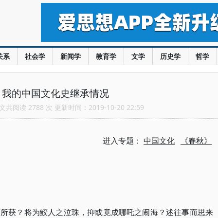
关系
社会学
新闻学
教育学
文学
历史学
哲学
：我的中国文化史继承情况
共阅读 2788 次 更新时间：2019-10-20 22:59
进入专题：
中国文化
《春秋》
何所获？将为鮫人之泣珠，抑或竟成哪吒之闹海？述往事而思来