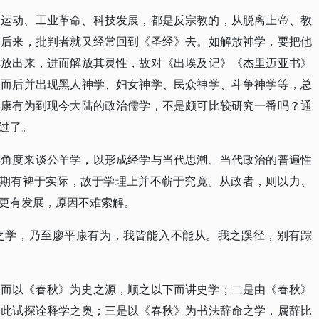
蒙运动、工业革命、科技发展，都是反宗教的，从脱离上帝、教
到后来，批判者就又经常回到《圣经》去。如解放神学，要把他
解放出来，进而解放其灵性，故对《出埃及记》《杰里迈亚书》
，而后并出现黑人神学、妇女神学、民众神学、斗争神学等，总
从康有为到现今大陆的政治儒学，不是颇可比较研究一番吗？通
过了。
类角度来谈公羊学，以形成经学与当代思潮、当代政治的普遍性
，期有裨于实际，故于学理上并不蕲于究竟。从政者，则以力、
更有发展，原因不难索解。
之学，乃至廖平康有为，我皆能入不能从。我之蹊径，别有踪
，而以《春秋》为史之源，顺之以下而讲史学；二是由《春秋》
由此试探诠释学之奥；三是以《春秋》为书法辞命之学，属辞比