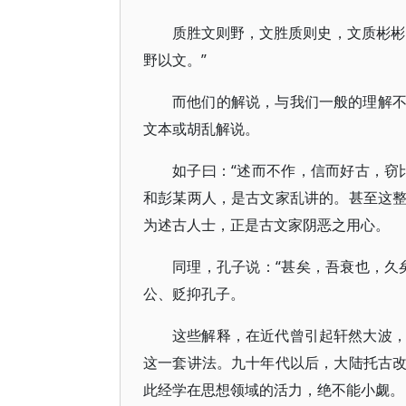
质胜文则野，文胜质则史，文质彬彬
野以文。”
而他们的解说，与我们一般的理解
文本或胡乱解说。
如子曰：“述而不作，信而好古，窃
和彭某两人，是古文家乱讲的。甚至这
为述古人士，正是古文家阴恶之用心。
同理，孔子说：“甚矣，吾衰也，久
公、贬抑孔子。
这些解释，在近代曾引起轩然大波
这一套讲法。九十年代以后，大陆托古
此经学在思想领域的活力，绝不能小觑。