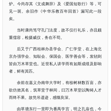
炉。今尚存其《文成舞辞》及《爱国短歌行》等，可
见一斑。余旧作《中华乐教百年回首》漏写此一段
矣。
当时康尚笃守孔门法度，故不仅行礼乐，亦且颇
重儒容，检摄威仪，务在不苟。
后又于广西桂林办圣学会、广仁学堂，在上海北
京办强学会、知耻会、保国会、医学善会等，发轫则
皆由万木草堂也。近世私人讲学而有如斯成绩及影响
者，鲜有其匹。
余前在嘉义办南华大学时，有桉树林数百亩，亦
欲仿效其名，筑草堂于林间，曰万木草堂以陶铸人才
而终不果。故凭吊遗迹，感慨良深。
由草塘东行一里即为番禺学宫，明之孔庙也，今