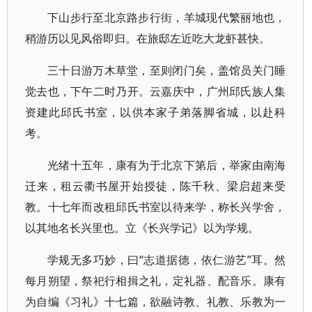
下山步行至北京路步行街，羊城现代繁丽地也，
稍游历以见风俗即归。在旅邸左近吃大龙虾甚快。
三十日游万木草堂，至则闭门矣，盖馆员关门睡
觉去也，下午二时乃开。云嘉庆中，广州邱氏族人集
资建此邱氏书室，以供本家子弟落脚省城，以赴科
考。
光绪十五年，康有为于北京下第后，举家由南海
迁来，租云衢书屋开始授徒，陈千秋、梁启超来受
教。十七年而改租邱氏书室以待来学，称长兴学舍，
以其地名长兴里也。立《长兴学记》以为学规。
学规无多巧妙，曰“志道据德，依仁游艺”耳。然
每月朔望，祭祀行相揖之礼，定礼器、配音乐。康有
为自编《习礼》十七篇，欲融诗教、礼教、乐教为一