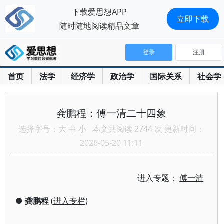
下载爱思想APP
立即下载
随时随地阅读精品文章
登录
注册
首页
法学
经济学
政治学
国际关系
社会学
龚鹏程：傅一清二十四象
选择字号：
大
中
小
本文共阅读 2744 次 更新时间：
2026-05-20 11:11
进入专题：
傅一清
●
龚鹏程
(
进入专栏
)