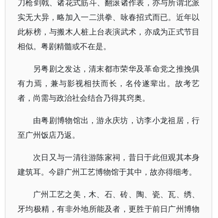
刀枪剑戟、诸花式筋斗、翻滚诸作表，亦与所谓北派
实无大异，略加入一二洪拳、咏春招式而已。近年以
此标榜，与搬木人桩上台表演武术，亦成为正式节目
相似。粤剧精髓或不在是。
另粤剧之发达，清末都市荣华及革命党之推挽俱
有力焉，兼与影视相扶而长，名伶遂辈出。故考艺
者，尚需与政治社会结合乃得其窍奥。
由粤剧博物馆出，游永庆坊，访李小龙祖居，行
至广州饭店乃返。
次日又与一清往游陈家祠，昔日于此但观其本身
建筑耳。今辟广州工艺博物馆于其中，故亦得细考。
广州工艺之美，木、石、砖、陶、瓷、瓦、绣、
牙均极精，有非外地所能及者，更胜于前日广州博物