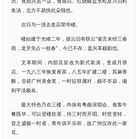
历。夜始共觅一店，食扇贝、红烧椒盐水蛇及川贝鳄
鱼汤，北方不易快此朵颐也。
次日与一清去老店荣华楼。
楼始建于光绪二年，据云旧有联云“雀舌未经三春
雨，龙牙先占一枝春”，今已不存，盖兴革颇剧也。
文革期间，内部且皆改为新式装潢，变成月饼
店。一九八三年恢复夜茶，八五年扩建二楼，其麻香
酥，尝获广州美食奖，一时征联属对，颇不岑寂，顷
则平淡极矣。
最大特色乃在三楼，尚保有粤曲演唱会。食客午
餐既毕，可以登楼饮茶，待三时而开唱。时世变转，
昔之盛极一时者，青年俱不乐听，故广州仅存此一家
耳。