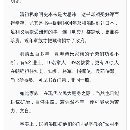
明史。
清初私修明史本来是大忌讳，这书却颇受好评而
得幸存。尤其是书中提到1404年郑和船队到达日本，
足利义满接受册封的事，连《明史》都缺载，更显得
珍贵。近年家族才把藏稿捐给了政府。
明清五百多年，灵寿傅氏家族的子弟们功名不
断，有5名进士、10名举人、39名拔贡，更有20余人
在朝廷担任知县、知州、将军、指挥使、兵部侍郎、
尚书等要职，可见书香门第，非同一般。
如此家族，在现代农民大翻身之际，当然也只能
耕稼矿冶，自谋生路。若偶然不幸，便可能成为苦
力、文盲。
事实上，民初晏阳初他们的“世界平教会”农村平