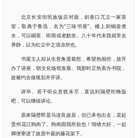
北京长安街民族饭店对面，斜巷口兀立一家茶
室，取典于鲁迅，名为“三味书屋”。楼上则铜壶煮
水，可以砌茶、听雨或者默坐。八十年代末我就常去
养静，以为红尘中之清凉所也。
书屋主人却从生意角度着想，希望热闹些，故开
办了讲座，朝文化场馆发展。我那时正热衷办书院，
故被约去做规划并开讲。
讲毕。若干听众意犹未尽，直说到隔壁吃晚饭
吧，可以继续讲论。
原来隔壁即是马连良故居，但已承包出去，卖起
贵州花江狗肉了。狗肉固我所欲也！情绪大好，一起
脚便窜进了故居中庭的藤花架下。