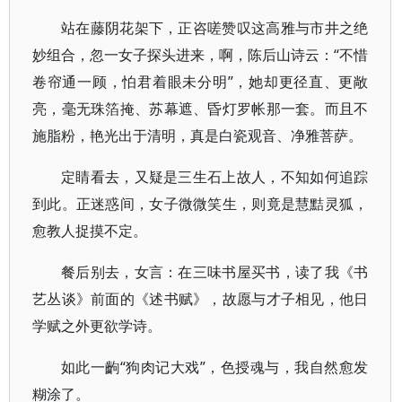
站在藤阴花架下，正咨嗟赞叹这高雅与市井之绝
妙组合，忽一女子探头进来，啊，陈后山诗云：“不惜
卷帘通一顾，怕君着眼未分明”，她却更径直、更敞
亮，毫无珠箔掩、苏幕遮、昏灯罗帐那一套。而且不
施脂粉，艳光出于清明，真是白瓷观音、净雅菩萨。
定睛看去，又疑是三生石上故人，不知如何追踪
到此。正迷惑间，女子微微笑生，则竟是慧黠灵狐，
愈教人捉摸不定。
餐后别去，女言：在三味书屋买书，读了我《书
艺丛谈》前面的《述书赋》，故愿与才子相见，他日
学赋之外更欲学诗。
如此一齣“狗肉记大戏”，色授魂与，我自然愈发
糊涂了。