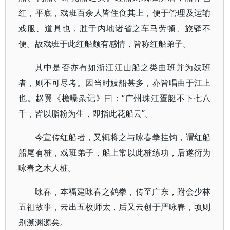
红，平底，戏班百余人皆住食其上，便于管理及运输
戏服、道具也，胜于内地诸省之车马劳顿、旅驿不
便。故戏班于此红船颇有感情，皆称红船弟子。
其中是否亦有如浙江江山船之类曲班并为妓班
者，则不可尽考。因当时妓船甚多，亦皆唱曲于江上
也。赵翼《檐曝杂记》曰：“广州珠江疍艇不下七八
千，皆以脂粉为生，即指此花船云”。
今宣传红船者，又辄将之与咏春拳挂钩，谓红船
船尾有桩，戏班弟子，船上常以此桩练功，后遂衍为
咏春之木人桩。
咏春，本福建咏春之鹤拳，传至广东，附会少林
五祖故事，云出五枚师太，后又云创于严咏春，顷则
别溯渊源矣。