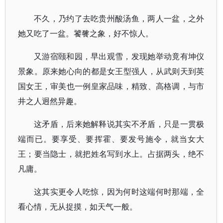
不久，乃约了去吃贵州酸汤鱼，两人一盆，之外
她又吃了一盆。饕餮之象，好不惊人。
又游宿颐和园，早出观雪，发现她举动竟有坤仪
景象。原来她心向的都是女王型强人，从武则天到英
国女王，审美也一例皇家品味，精致、高格调，与市
井之人迥然异趣。
这矛盾，后来她解释说其实不矛盾，只是一贯极
端而已。要享受、要挥霍、要发号施令，就当女大
王；要当隐士，就把姓名写到水上。占据两头，绝不
凡庸。
这其实更令人吃惊，因为何时这端何时那端，全
看心情，无从捉摸，如天气一般。