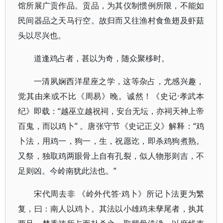
馆所展广贡作品。贡品，为其仪制惯例所限，不能如
民间器品之天马行空。故归而又往渔村食鱼翅及虾菇
头以尽兴也。
道逢鸡占者，甚以为奇，随众聚移时。
一清夙娴西洋星座之学，这等杂占，尤感兴趣，
觉其由来或不比《周易》晚。诚然！《史记·孝武本
纪》即载：“越巫立越祝祠，安台无坛，亦祠天神上帝
百鬼，而以鸡卜” 。唐张守节《史记正义》解释：“鸡
卜法，用鸡一，狗一，生，祝愿讫，即杀鸡狗煮熟。
又祭，独取鸡两眼骨上自有孔裂，似人物形则吉，不
足则凶。今岭南犹此法也。”
宋代周去非 《岭外代答·鸡卜》所记卜法更为繁
复，曰：南人以鸡卜。其法以小雄鸡未孳尾者，执其