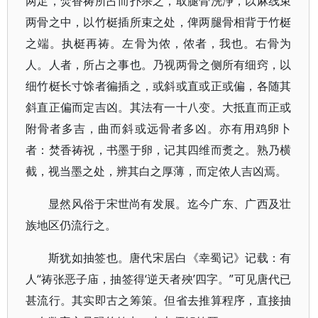
两足，焚香祷所占而扑杀之，取腿骨洗浄，以麻线束
两骨之中，以竹梃插所束之处，俾两腿骨相背于竹梃
之端。执梃再祷。左骨为侬，侬者，我也。右骨为
人。人者，所占之事也。乃视两骨之侧所有细窍，以
细竹梃长寸馀者徧插之，或斜或直或正或偏，各随其
斜直正偏而定吉凶。其法有一十八变。大抵直而正或
附骨者多吉，曲而斜或远骨者多凶。亦有用鸡卵卜
者：焚香祷祝，书墨于卵，记其四维而煑之。熟乃横
截，视当墨之处，辨其白之厚薄，而定侬人吉凶焉。
显然风俗于宋世尚有发展。迄今广东、广西及壮
族地区仍流行之。
斯犹如抽签也。唐代宋居白《幸蜀记》记载：有
人“祷张恶子庙，抽签得‘逆天者殃’四字。”可见唐代已
甚流行。其实即古之筹策。但省去推算程序，直接抽