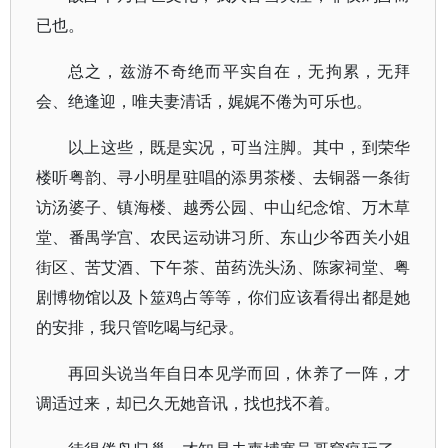
已也。
总之，兹游不奇绝而平实自在，无拘累，无拜
会、绝逢迎，唯夫妻清话，娓娓不倦为可乐也。
以上这些，既是实况，可当注脚。其中，到荣华
楼听粤韵、寻小明星驻唱的添男茶楼、去铜器一条街
访汤婆子、镇海楼、越秀公园、中山纪念馆、万木草
堂、番禺学宫、农民运动讲习所、东山少爷西关小姐
街区、苦艾酒、下午茶、苗药洗头汤、陈家祠堂、粤
剧博物馆以及卜筮鸡占等等，你们应该看得出都是她
的安排，我只管吃喝与纪录。
再回头说当年自日本见学而回，休养了一阵，才
调适过来，却已久无她音讯，找也找不着。