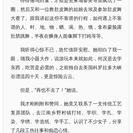
待得倦鸟归巢，才知是去柬埔寨吴哥窟疯玩了一
圈，然后又和一位教肚皮舞的姑娘去埃及参加肚皮舞
大赛了。跟我讲起这些不靠谱的行程，如何遇上不靠
谱的人、时、地、物，晒、渴、热、饿，拿布蒙脸露
肚脐跳舞，半夜在狮身人面像脚下打盹等等。
我听得心惊不已，急忙借辞安慰。她却白了我一
眼，嗤我小题大作，说游玩本来就如此，何况是去学
东西，吃苦是必需的，之前独自去美国科罗拉多大峡
谷漂流四十天，更是惊险云云。
但是，“再也不去了！”她说。
我才刚刚附和赞同，她竟又联系了一支传统工艺
复原团队，去江南乡野村镇打转。学织、学扎、学
染、学绣、学造纸、学手工。认识了不少女子，分享
了几段工伤往事和痴恋心情。