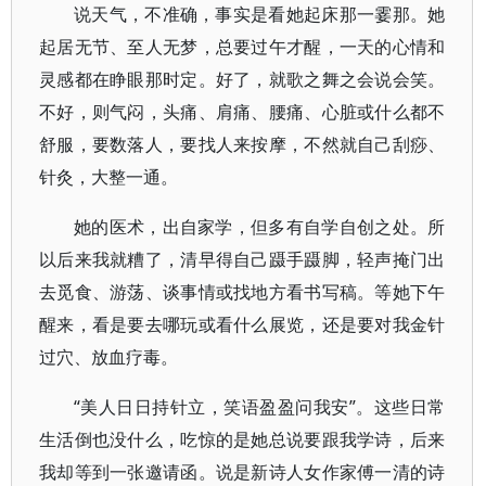
说天气，不准确，事实是看她起床那一霎那。她
起居无节、至人无梦，总要过午才醒，一天的心情和
灵感都在睁眼那时定。好了，就歌之舞之会说会笑。
不好，则气闷，头痛、肩痛、腰痛、心脏或什么都不
舒服，要数落人，要找人来按摩，不然就自己刮痧、
针灸，大整一通。
她的医术，出自家学，但多有自学自创之处。所
以后来我就糟了，清早得自己蹑手蹑脚，轻声掩门出
去觅食、游荡、谈事情或找地方看书写稿。等她下午
醒来，看是要去哪玩或看什么展览，还是要对我金针
过穴、放血疗毒。
“美人日日持针立，笑语盈盈问我安”。这些日常
生活倒也没什么，吃惊的是她总说要跟我学诗，后来
我却等到一张邀请函。说是新诗人女作家傅一清的诗