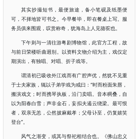
其实抄撮短书，最便旅途，备小笔砚及纸墨便
可，不择地皆可书之。今早餐毕，即在餐桌上写。服
务员俱来围观，叹赏称奇，犹海岛上人见骆驼也。
下午则与一清往游粤剧博物馆，此官方工程，故
与前日荣楼听曲迥别。以资料文物介绍为主，戏仅定
期演出，有独唱、对唱、折子戏等。
谓清初已吸收外江戏而有广腔声优，然犹不见重
于士夫家族，辄以子弟学戏为戒曰：“时而粉面朱唇，
搬演戏文；时而携琴执板，沿门卖唱。音本稠叠，自
以为阳春白雪；声非金石，妄拟夫遏云绕梁。最可恨
者，双亲无恙，公然披麻戴孝；父母讣至，仍复嬉笑
登台”。
风气之渐变，或其与祭祀相结合也。《佛山忠义