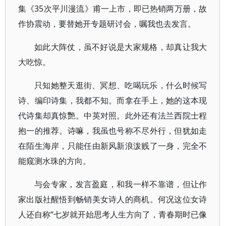
集《35次平川漫流》甫一上市，即已热销两万册，故
作协震动，要替她开专题研讨会，嘱我也去发言。
如此大阵仗，虽不好说是大家规格，却真让我大
大吃惊。
只知她整天逛街、冥想、吃喝玩乐，什么时候写
诗、编印诗集，我都不知。而拿在手上，她的这本现
代诗集却真惊艷。中英对照。此外还有法兰西院士程
抱一的推荐。诗嘛，我虽也号称不尽外行，但犹如走
在陌生海岸，只能任由新风新浪泼贱了一身，完全不
能窥测水珠的方向。
与会专家，发言盈庭，和我一样不靠谱，但让作
家出版社醒悟到畅销美女诗人的商机。何况这位女诗
人还自称“七岁就开始思考人生方向了，青春期时已像