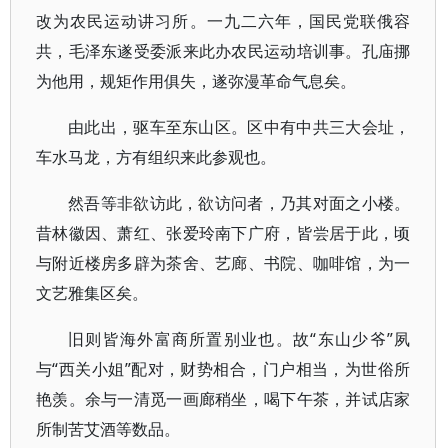
改为农民运动讲习所。一九二六年，国民党联俄容
共，毛泽东遂受委派来此办农民运动培训事。孔庙挪
为他用，规矩作用俱失，遂弥漫革命气息矣。
由此出，驱车至东山区。区中有中共三大会址，
车水马龙，方有组织来此参观也。
然吾等非欲访此，欲访问者，乃其对面之小楼。
昔林徽因、萧红、张爱玲南下广府，皆尝居于此，顷
与附近楼房多辟为茶舍、艺廊、书院、咖啡馆，为一
文艺雅集区矣。
旧则皆海外富商所置别业也。故“东山少爷”夙
与“西关小姐”配对，财势相合，门户相当，为世俗所
艳羡。余与一清觅一画廊稍坐，喝下午茶，并试店家
所制苦艾酒等数品。