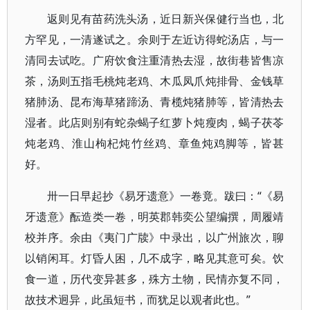
返则见有苗药洗头汤，近日新兴保健行当也，北
方罕见，一清遂试之。余则于左近访得蛇汤店，与一
清同去试吃。广府饮食注重清热去湿，故街巷皆售凉
茶，汤则五指毛桃炖老鸡、木瓜凤爪炖排骨、金钱草
猪肺汤、昆布海草猪蹄汤、青榄炖猪肺等，皆清热去
湿者。此店则别有蛇杂蝎子红萝卜炖瘦肉，蝎子茯苓
炖老鸡、淮山枸杞炖竹丝鸡、章鱼炖鸡脚等，皆甚
好。
卅一日早起抄《易牙遗意》一卷竟。跋曰：“《易
牙遗意》酝造类一卷，明英郡韩奕公望编撰，周履靖
校并序。余由《夷门广牍》中录出，以广州旅次，聊
以销闲耳。灯昏人困，几不成字，略见其意可矣。饮
食一道，历代变异甚多，殊方土物，民情亦复不同，
故技术迥异，此虽短书，而犹足以观者此也。”