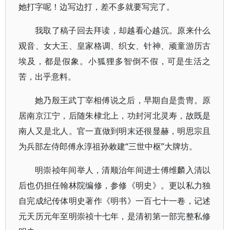
她打字呢！边写边打，差不多就要写完了。
我取了稿子回去拜读，却越看心越沉。原来什么
观音、女大王、皇家格调、织女、针神、顽童游历古
埃及，都是假象。小狐狸多智倒不假，可是生活之
苦，出乎意料。
她乃殷王武丁宰相傅说之后，早期自是贵冑。原
居南京江宁，后随朱棣北上，功封河北灵寿，故既是
南人又是北人。官一直做到明末还很显赫，明思宗且
为兵部左侍郎傅永淳祖孙敕建“三世中枢”大牌坊。
明崇祯年间举人，清顺治年间进士傅维麟入清以
后也仍担任翰林院编修，参修《明史》。更以私力独
自完成纪传体明史著作《明书》一百七十一卷，记述
元天历元年至明崇祯十七年，是清初第一部完整私修