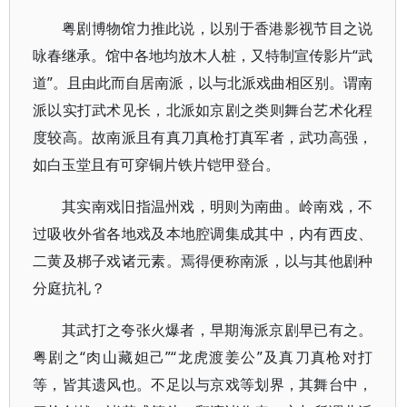
粤剧博物馆力推此说，以别于香港影视节目之说
咏春继承。馆中各地均放木人桩，又特制宣传影片“武
道”。且由此而自居南派，以与北派戏曲相区别。谓南
派以实打武术见长，北派如京剧之类则舞台艺术化程
度较高。故南派且有真刀真枪打真军者，武功高强，
如白玉堂且有可穿铜片铁片铠甲登台。
其实南戏旧指温州戏，明则为南曲。岭南戏，不
过吸收外省各地戏及本地腔调集成其中，内有西皮、
二黄及梆子戏诸元素。焉得便称南派，以与其他剧种
分庭抗礼？
其武打之夸张火爆者，早期海派京剧早已有之。
粤剧之“肉山藏妲己”“龙虎渡姜公”及真刀真枪对打
等，皆其遗风也。不足以与京戏等划界，其舞台中，