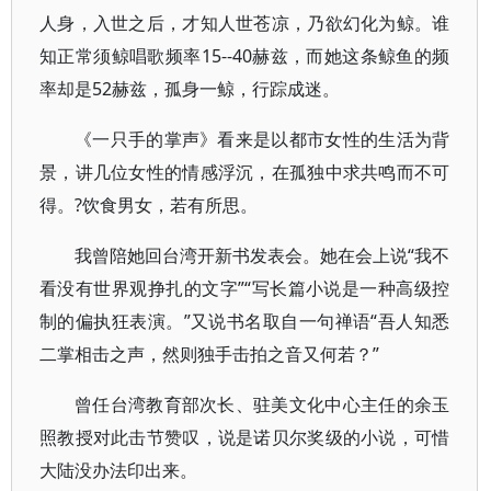
人身，入世之后，才知人世苍凉，乃欲幻化为鲸。谁
知正常须鲸唱歌频率15--40赫兹，而她这条鲸鱼的频
率却是52赫兹，孤身一鲸，行踪成迷。
《一只手的掌声》看来是以都市女性的生活为背
景，讲几位女性的情感浮沉，在孤独中求共鸣而不可
得。?饮食男女，若有所思。
我曾陪她回台湾开新书发表会。她在会上说“我不
看没有世界观挣扎的文字”“写长篇小说是一种高级控
制的偏执狂表演。”又说书名取自一句禅语“吾人知悉
二掌相击之声，然则独手击拍之音又何若？”
曾任台湾教育部次长、驻美文化中心主任的余玉
照教授对此击节赞叹，说是诺贝尔奖级的小说，可惜
大陆没办法印出来。