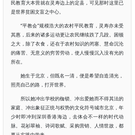
民教育大本营就在灵寿边上的定县，可见那时这里已
是世界贫困文盲之中心。
“平教会”规模浩大的农村平民教育，灵寿亦未受
其惠，后来的诸多运动更让农民继续跌了几跤。困顿
之大，除了衣食，还在于农村知识的闭塞、慧命沉沦
的痛苦、无意义的穷苦劳动，使人慢慢沉入没有光的
所在。
她生于北京，但既名一清，便是希望自造清光，
照亮自己的路，打开世界。
所以她冲出学校的枷锁、冲出爱她而不得其法的
家庭、冲出象征正统与权势的文化符号城市北京，年
少时即冲到深圳香港海边，去体会不一样的时代动
脉。花衫翠袖、诗词歌赋、采购营销、人情世故，都
要从实践中学来。