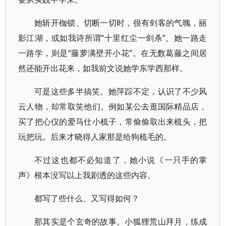
她斩开枷锁、切断一切时，很有剑客的气魄，丽
影江湖，或如我诗所谓“十里红尘一剑杀”。她一路走
一路学，则是“藤萝满壁开小花”。在无数葛藤之间居
然还能开出花来，如我前文说她学东学西那样。
可是这些多半搞笑。她萍踪不定，认识了不少风
云人物，却常取笑他们。例如某公去逛国际精品店，
买了把心仪的爱马仕小梳子，常偷偷取出来梳头，把
玩把玩。后来才晓得人家那是给狗梳毛的。
不过这也都不必知道了，她小说《一只手的掌
声》根本没写以上我剧透的这些内容。
都写了些什么、又写得如何？
那其实是个玄奇的故事。小狐狸荒山拜月，练成