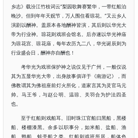
乡志》载汾江竹枝词云“梨园歌舞赛繁华，一带红船泊
晚沙。但到年年天贶节，万人围住看琼花。”又云乡人
演剧以酬神。盖原本各地酬神皆演，其后则以华光大
帝为行业神。琼花则戏班会馆名。后亦遂以华光神庙
为琼花宫、琼花庙，每年农历九二八，华光诞辰则为
行业盛会日，酬神亦自酬也！
考华光为戏班保护神之说仅见于广州，一般仅说
其为五显华光大帝，出身故事俱详于《南游记》，而
佛教谓其为佛祖座前灯火所化，道家言其为灵官马元
帅。马王爷，与赵公明、温琼、关羽合为护法四圣
也。
至于红船则戏船耳。旧时珠江官船曰黑船，黑楼
船、楼棚漆黑。余多以职事分，如米船、盐船、渔
船、鸭船、蚌壳船之类。红船则戏班所居，船体色