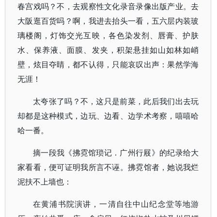
春宫戏吗？不，去观察性文化录音录像出版产业。去
大阪逛百货吗？啊，我进去抬头一看，五六层内装玻
璃楼阁，灯饰交光互映，各色染发剂、唇膏、护肤
水、保养液、面膜、发夹，积架悬挂如山如林如峭
壁，炫目夺睛，都不认得，只能哀叹出声：果然学海
无涯！
太夸张了吗？不，这只是前菜，此后我们出去玩
却都是这种模式，边玩、边看、边学术考察，嘻嘻哈
哈一番。
摘一段我《拂霓馆琐记．广州行屐》的纪录给大
家看看，便可证明我所言不诬。拂霓馆者，她说我烂
泥扶不上墙也：
在黄浦书院演讲，一清自往中山纪念堂等地游