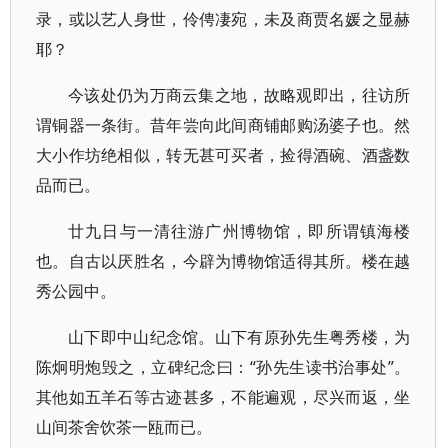
录，或以艺人身世，伶俜凄宛，未及商贾名媛之显赫
耶？
今该处仍为万商云集之地，故略观即出，往访所
谓铜器一条街。昔年尝向此间商铺邮购汤婆子也。然
大小作坊绝相似，转无甚可买者，捡得酒碗、酒盏数
品而已。
廿九日与一清往游广州博物馆，即所谓镇海楼
也。自古以厌胜名，今辟为博物馆适得其所。楼在越
秀公园中。
山下即中山纪念馆。山下有原孙先生粤秀楼，为
陈炯明炮毁之，立碑纪念曰：“孙先生读书治事处”。
其他如五羊石等古迹甚多，不能遍观，尽兴而返，坐
山间茶舍饮茶一瓯而已。