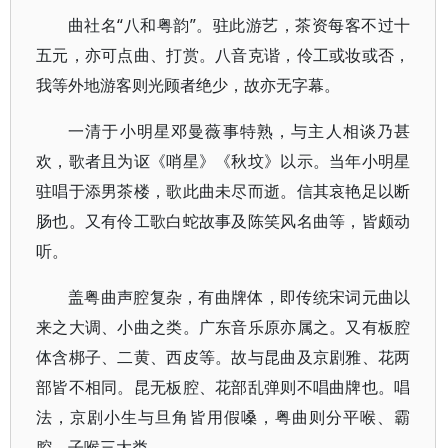
曲社名“八和粤韵”。驻此游艺，茶资每客不过十
五元，亦可点曲、打赏。八音克谐，伶工或妆或否，
我等外地游客则光顾者绝少，故亦无字幕。
一清于小明星邓曼薇事特熟，与主人相谈乃甚
欢，歌者且为讴《哨星》《秋坟》以示。当年小明星
驻唱于添男茶楼，歌此曲未尽而逝。信其哀艳足以断
肠也。又有伶工歌白蛇故事及陈笑风名曲等，皆颇动
听。
盖粤曲声腔复杂，有曲牌体，即传统宋词元曲以
来之大调、小曲之类。广东音乐原亦属之。又有板腔
体含梆子、二黄、西皮等。故与昆曲及京剧雅、花两
部皆不相同。昆无板腔、花部乱弹则不唱曲牌也。唱
法，京剧小生与旦角皆用假嗓，粤曲则分平喉、霸
腔、子喉三大类。