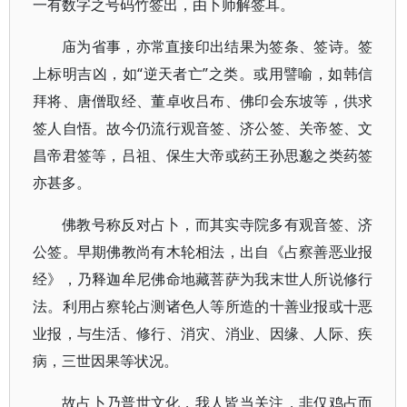
一有数字之号码竹签出，由卜师解签耳。
庙为省事，亦常直接印出结果为签条、签诗。签
上标明吉凶，如“逆天者亡”之类。或用譬喻，如韩信
拜将、唐僧取经、董卓收吕布、佛印会东坡等，供求
签人自悟。故今仍流行观音签、济公签、关帝签、文
昌帝君签等，吕祖、保生大帝或药王孙思邈之类药签
亦甚多。
佛教号称反对占卜，而其实寺院多有观音签、济
公签。早期佛教尚有木轮相法，出自《占察善恶业报
经》，乃释迦牟尼佛命地藏菩萨为我末世人所说修行
法。利用占察轮占测诸色人等所造的十善业报或十恶
业报，与生活、修行、消灾、消业、因缘、人际、疾
病，三世因果等状况。
故占卜乃普世文化，我人皆当关注，非仅鸡占而