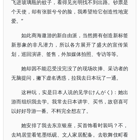
飞进玻璃瓶的蚊子，看得见光明找不到出路。钞票是
个天使，却有张脏兮兮的脸，我希望给它创造性地宠
爱。”
如此商海遨游的新自由派，当然拥有创造新标签
新形象的非凡潜力，所以各方展开了盛大的宣传策
划，巡回演讲、签售，外加媒体拍照、专访等等。
她却因不能忍受没完没了的现场吹捧、采访者的
无脑提问，撇下虚名诱惑，拉我去日本玩了一通。
这种玩，实是日本人说的见学(けんがく)：她出
游而组织我去学。我常去日本讲学、买书，故窃喜可
以好好导游一番。不料完全想左了。
她安排了我去东京银座，买首饰看时装吗？不，
去鸠居堂看笔墨纸砚、文人家居配备。去歌舞伎町看