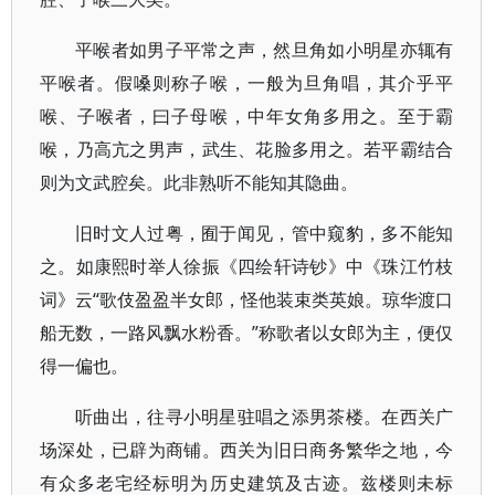
平喉者如男子平常之声，然旦角如小明星亦辄有
平喉者。假嗓则称子喉，一般为旦角唱，其介乎平
喉、子喉者，曰子母喉，中年女角多用之。至于霸
喉，乃高亢之男声，武生、花脸多用之。若平霸结合
则为文武腔矣。此非熟听不能知其隐曲。
旧时文人过粤，囿于闻见，管中窥豹，多不能知
之。如康熙时举人徐振《四绘轩诗钞》中《珠江竹枝
词》云“歌伎盈盈半女郎，怪他装束类英娘。琼华渡口
船无数，一路风飘水粉香。”称歌者以女郎为主，便仅
得一偏也。
听曲出，往寻小明星驻唱之添男茶楼。在西关广
场深处，已辟为商铺。西关为旧日商务繁华之地，今
有众多老宅经标明为历史建筑及古迹。兹楼则未标