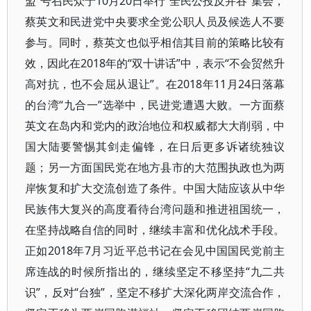
盟”号召民众于10月20日举行“全民公投反并吞”集会，
蔡英文和民进党中央要求全党公职人员及候选人不要
参与。同时，蔡英文也似乎相信其目前的策略比较有
效，因此在2018年的“双十讲话”中，表示“不会贸然升
高对抗，也不会屈从退让”。在2018年11月24日落幕
的台湾“九合一”选举中，民进党遭遇大败。一方面蔡
英文在岛内和党内的政治地位和权威都大大削弱，中
国大陆要警惕其剑走偏锋，在日后更多诉诸统独议
题；另一方面国民党在地方县市的大范围执政也为两
岸恢复和扩大交流创造了条件。中国大陆应该从中华
民族伟大复兴的高度看待台湾问题和推进祖国统一，
在坚持战略自信的同时，继续丰富和优化战术手段。
正如2018年7月习近平总书记在会见中国国民党前主
席连战的时候所指出的，继续坚定不移坚持“九二共
识”，反对“台独”，坚定不移扩大深化两岸交流合作，