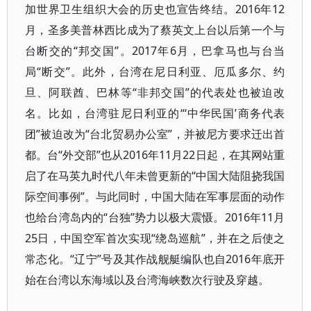
加世界卫生组织大会的历史也宣告终结。2016年12
月，圣多美普林西比成为了蔡英文上台以后第一个与
台断交的“邦交国”。2017年6月，巴拿马也与台当
局“断交”。此外，台湾在尼日利亚、厄瓜多尔、约
旦、阿联酋、巴林等“非邦交国”的代表处也被迫改
名。比如，台湾驻尼日利亚的“‘中华民国’商务代表
团”被迫改为“台北贸易办公室”，并被尼方要求迁出首
都。台“外交部”也从2016年11月22日起，在其网站重
启了在马英九时代八年未曾更新的“中国大陆阻挠我国
际空间事例”。与此同时，中国大陆在军事层面的动作
也给台湾岛内的“台独”势力以极大震慑。2016年11月
25日，中国空军首次实现“绕岛巡航”，并在之后使之
常态化。“辽宁”号及其作战舰艇编队也自2016年底开
始在台湾以东海域以及台湾海峡数次行驶及穿越。