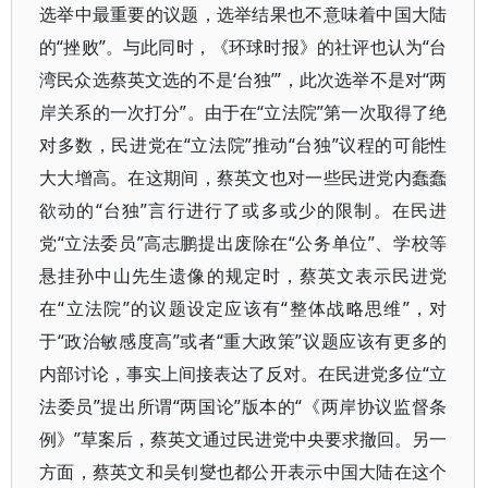
选举中最重要的议题，选举结果也不意味着中国大陆
的“挫败”。与此同时，《环球时报》的社评也认为“台
湾民众选蔡英文选的不是‘台独’”，此次选举不是对“两
岸关系的一次打分”。由于在“立法院”第一次取得了绝
对多数，民进党在“立法院”推动“台独”议程的可能性
大大增高。在这期间，蔡英文也对一些民进党内蠢蠢
欲动的“台独”言行进行了或多或少的限制。在民进
党“立法委员”高志鹏提出废除在“公务单位”、学校等
悬挂孙中山先生遗像的规定时，蔡英文表示民进党
在“立法院”的议题设定应该有“整体战略思维”，对
于“政治敏感度高”或者“重大政策”议题应该有更多的
内部讨论，事实上间接表达了反对。在民进党多位“立
法委员”提出所谓“两国论”版本的“《两岸协议监督条
例》”草案后，蔡英文通过民进党中央要求撤回。另一
方面，蔡英文和吴钊燮也都公开表示中国大陆在这个