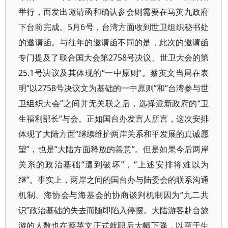
举行，而发出邀请函和确认参会则需要在马英九政府
下台前完成。5月6号，台湾方面收到世卫组织秘书处
的邀请函。与往年的邀请函不同的是，此次的邀请函
专门提及了联合国大会第2758号决议、世卫大会的第
25.1号决议及其体现的“一中原则”。蔡英文当局在表
明“以2758号决议文为基础的一中原则”和“台湾参与世
卫组织大会”之间并无关联之后，选择派新政府的“卫
生福利部长”与会。正如国台办发言人所言，这次安排
体现了大陆方面“继续维护两岸关系和平发展的真诚愿
望”，也是“大陆方面释放的善意”。但是如果今后两岸
关系的政治基础“遭到破坏”，“上述安排将难以为
继”。事实上，两岸之间的国台办与陆委会的联系沟通
机制、海协会与海基会的协商谈判机制因为“九二共
识”政治基础的失去而随即陷入停摆。大陆游客赴台旅
游的人数也在蔡英文正式就职后大幅下降，以至于生