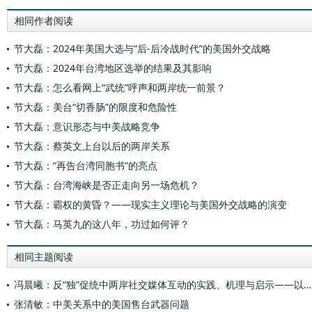
相同作者阅读
节大磊：2024年美国大选与“后-后冷战时代”的美国外交战略
节大磊：2024年台湾地区选举的结果及其影响
节大磊：怎么看网上“武统”呼声和两岸统一前景？
节大磊：美台“切香肠”的限度和危险性
节大磊：意识形态与中美战略竞争
节大磊：蔡英文上台以后的两岸关系
节大磊：“再告台湾同胞书”的亮点
节大磊：台湾海峡是否正走向另一场危机？
节大磊：霸权的黄昏？——现实主义理论与美国外交战略的演变
节大磊：马英九的这八年，功过如何评？
相同主题阅读
冯晨曦：反“独”促统中两岸社交媒体互动的实践、机理与启示——以网红“馆长”、《没出息》及小红书为例
张清敏：中美关系中的美国售台武器问题