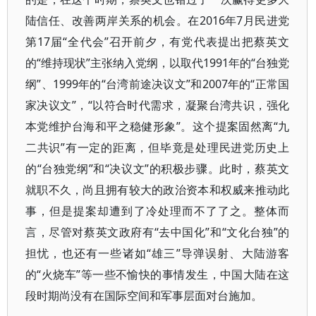
陆信任、改善两岸关系的机会。在2016年7月民进党
第17届“全代会”召开前夕，有党代表提出把蔡英文
的“维持现状”主张纳入党纲，以取代1991年的“台独党
纲”、1999年的“台湾前途决议文”和2007年的“正常国
家决议文”，“以符合时代需求，凝聚台湾共识，强化
本党维护台海和平之稳健形象”。这个提案固然离“九
二共识”有一定的距离，但毕竟是处理民进党历史上
的“台独党纲”和“决议文”的积极步骤。此时，蔡英文
就职不久，尚且拥有较大的政治资本和权威来推动此
事，但是提案却遭到了冷处理而不了了之。整体而
言，尽管对蔡英文政府有“去中国化”和“文化台独”的
担忧，也还有一些诸如“雄三”导弹误射、大陆游客
的“火烧车”等一些不愉快的事情发生，中国大陆在这
段时期尚没有在国际空间和军事层面对台施加。