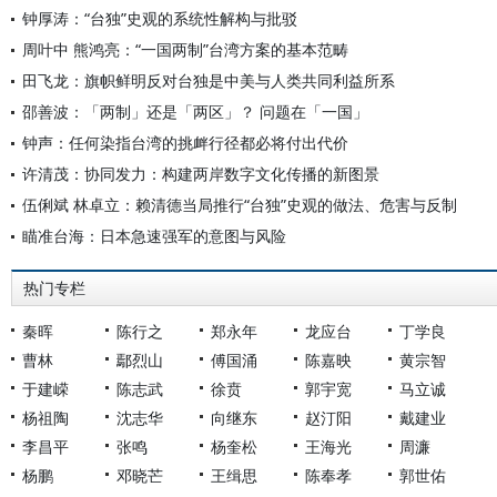
钟厚涛：“台独”史观的系统性解构与批驳
周叶中 熊鸿亮：“一国两制”台湾方案的基本范畴
田飞龙：旗帜鲜明反对台独是中美与人类共同利益所系
邵善波：「两制」还是「两区」？ 问题在「一国」
钟声：任何染指台湾的挑衅行径都必将付出代价
许清茂：协同发力：构建两岸数字文化传播的新图景
伍俐斌 林卓立：赖清德当局推行“台独”史观的做法、危害与反制
瞄准台海：日本急速强军的意图与风险
热门专栏
秦晖
陈行之
郑永年
龙应台
丁学良
曹林
鄢烈山
傅国涌
陈嘉映
黄宗智
于建嵘
陈志武
徐贲
郭宇宽
马立诚
杨祖陶
沈志华
向继东
赵汀阳
戴建业
李昌平
张鸣
杨奎松
王海光
周濂
杨鹏
邓晓芒
王缉思
陈奉孝
郭世佑