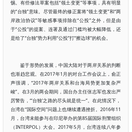
惕。有些修法草案包括“领土变更”等事项，具有明显
的“台独”意味。尽管最终的修正案将“领土变更”和“两
岸政治协议”等敏感事项排除在“公投”之外，但是由
于“公投”的提案、连署及通过门槛均被大幅降低，还
是给了“台独”势力利用“公投”打“擦边球”的机会。
鉴于形势的发展，中国大陆对于两岸关系的判断
也渐趋悲观。在2017年1月的对台工作会议上，俞正
声强调，“2017年两岸关系和台海局势更加复杂严
峻”。在3月的两会期间，国台办主任张志军也发出严
厉警告，“‘台独’之路的尽头就是统一”。在此情况下，
台湾在“国际空间”问题上也继续遭遇挫折。2016年11
月，台湾未能参与在印尼举办的第85届国际刑警组织
（INTERPOL）大会。2017年5月，台湾连续八年参