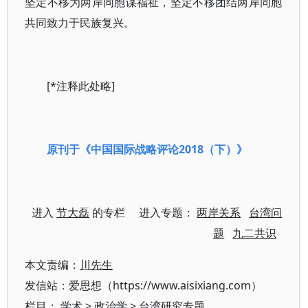
坚定不移为两岸同胞谋福祉，坚定不移团结两岸同胞
共同致力于民族复兴。
[*注释此处略]
原刊于《中国国际战略评论2018（下）》
进入
节大磊
的专栏 进入专题：
两岸关系
台湾问
题
九二共识
本文责编：
川先生
发信站：爱思想（https://www.aisixiang.com）
栏目：
学术
>
政治学
>
台湾研究专题