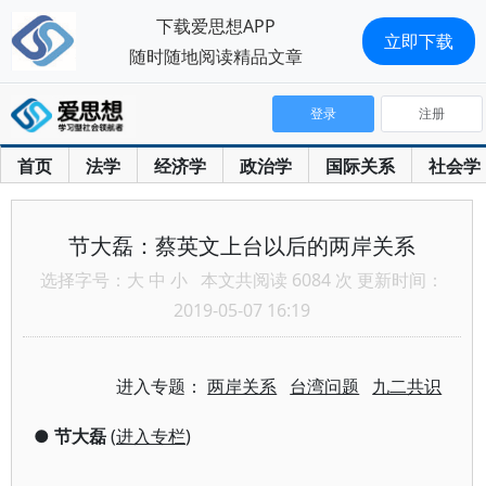
下载爱思想APP
立即下载
随时随地阅读精品文章
登录
注册
首页
法学
经济学
政治学
国际关系
社会学
节大磊：蔡英文上台以后的两岸关系
选择字号：
大
中
小
本文共阅读 6084 次 更新时间：
2019-05-07 16:19
进入专题：
两岸关系
台湾问题
九二共识
●
节大磊
(
进入专栏
)