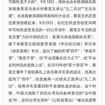
可能性是不大的”。9月18日，海协会会长陈德铭在新
加坡接受采访表示对蔡英文承认“九二共识”“无法乐
观”。在未能参加国际民航组织大会后，蔡英文的态度
也逐渐强硬起来。9月29日，在纪念民进党创党30周
年写给民进党党员的一封公开信中，蔡英文号召民进
党员要“力抗中国的压力，发展与其他国家的关系”。
接下来蔡英文陆续接受美国《华尔街日报》和日本
《读卖新闻》专访，提出了她的所谓“四不”：“承诺不
变”，“善意不变”，但“不会屈服在压力之下”，也“不会
走到对抗的老路上去”。在2016年的“双十讲话”中，蔡
英文重申了就职典礼上有关两岸关系的说法，也再次
提到了“四不”，但是她再一次错失正面承认“九二共
识”，使两岸关系重回和平发展轨道的机会。这个时
期，中国大陆除了担忧台湾岛内各种形式的“去中国
化”外，还对台湾当局对“《公民投票法》”修法高度警