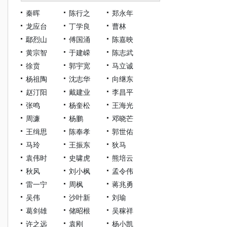
秦晖
陈行之
郑永年
龙应台
丁学良
曹林
鄢烈山
傅国涌
陈嘉映
黄宗智
于建嵘
陈志武
徐贲
郭宇宽
马立诚
杨祖陶
沈志华
向继东
赵汀阳
戴建业
李昌平
张鸣
杨奎松
王海光
周濂
杨鹏
邓晓芒
王缉思
陈奉孝
郭世佑
马玲
王振东
狄马
袁伟时
史啸虎
熊培云
秋风
刘小枫
孟令伟
雷一宁
周枫
蒋兆勇
吴伟
沙叶新
刘瑜
葛剑雄
储昭根
吴稼祥
许之远
袁刚
杨小凯