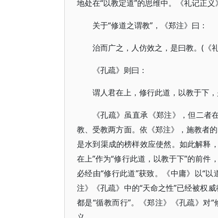
地处在“以教定道”的思维中。《礼记正
关于“修道之谓教”，《郑注》曰：
治而广之，人仿效之，是曰教。(《礼
《孔疏》则曰：
谓人君在上，修行此道，以教于下，是
《孔疏》虽直承《郑注》，但二者在
教、受教两方面。依《郑注》，施教者的地
是水到渠成的榜样效应使然。如此解释，则
在上”作为“修行此道，以教于下”的前件，
必经由“修行此道”获致。《中庸》以“
注》《孔疏》中的“天命之性”已经被权威
都是“循教而行”。《郑注》《孔疏》对“
义。