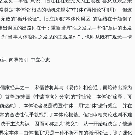
性之发见—率性”意识。旧注往往还先入为主地视“喜怒哀乐之未
常奠定“本体论”根基的动机先规定“中(体)”再推论“和(用)”，但这
无效的“循环论证”。旧注所犯“本体论误区”的症结在于颠倒了
走出误区的出路则在于：重新强调“性之发见—率性”意识的出发
解为“当事人体察性之发见的主观条件”，也即从既有“观念—情
意识 向导指引 中立心态
的儒家经典之一，宋儒曾将其与《易传》相会通，而熔铸出蔚为
》首章(按朱熹《中庸章句》分章)的“宇宙论—本体论”诠释，可
达疏》。本体论者总是试图对“体—用”之“体”进行规定，并在
伦常的合法性似乎就找到了本体论根基。但细审相关论述则不难
取决于主流共识，因而可称之为“教义”)，从一开始就决定了他选
，“界定本体—由体推用”乃是一种不折不扣的循环论证，除了强化