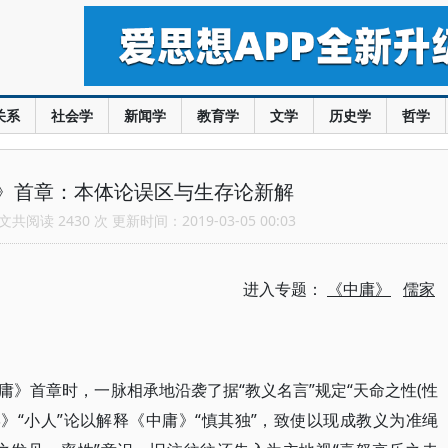
关系
社会学
新闻学
教育学
文学
历史学
哲学
》首章：本体论误区与生存论新解
共阅读 2430 次 更新时间：2019-03-05 00:03
进入专题：
《中庸》
儒家
》首章时，一脉相承地沿袭了据“教义名言”规定“天命之性(性
》“小人”论以解释《中庸》“慎其独”，致使以现成教义为准绳