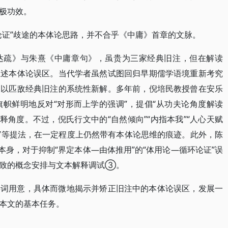
极功效。
论证”歧途的本体论思路，并不合乎《中庸》首章的文脉。
达疏》与朱熹《中庸章句》，虽贵为三家经典旧注，但在解读
上述本体论误区。当代学者虽然试图回归早期儒学语境重新考究
足以匹敌经典旧注的系统性新解。多年前，倪培民教授曾在安乐
帜鲜明地反对“对形而上学的强调”，提倡“从功夫论角度解读
角度。不过，倪氏行文中的“自然倾向”“内指本我”“人心天赋
静”等提法，在一定程度上仍然带有本体论思维的痕迹。此外，陈
本身，对于抑制“界定本体—由体推用”的“体用论—循环论证”误
精致的概念安排与文本解释调试③。
字词用意，具体而微地揭示并矫正旧注中的本体论误区，发展一
本文的基本任务。