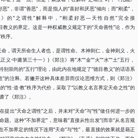
好恶”，非谓“善恶”，而是指人的“喜好和厌恶”倾向；而“刚柔”，
疏》的“之谓性”解释中，“刚柔好恶—天性自然”完全接
传统德目教义的界定。这是一种权威教义规定下的“天命善性”论，作为
”秩序。
天命，谓天所命生人者也，是谓性命。木神则仁，金神则义，火
·中庸第三十一》)《郑注》将“木”“金”“火”“水”“土”五行，
汉人所特别崇尚的“五行”理论，由此内在地规定了“德目教义”的话语系
性”的注释。若撇开这种具体差异而仅论思维方式，则《郑注》
“性·道·教”秩序为代价，采取了“以教义名言界定天命之性”的
袭了《郑注》。
提出“天命之谓性”之后，并未对“天命”与“性”做任何进一步的
命题。这种“不加界定”，意味着“直接从性出发”(而非“从名言规
。在不加界定的情况下连用“天命”与“性”，最直接的效果就是藉正