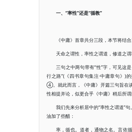
一、“率性”还是“循教”
《中庸》首章共分三段，本节将结合
天命之谓性，率性之谓道，修道之谓教
三句之中两句带有“性”字，可见这
行之路”(《四书章句集注·中庸章句》)
④。就此而言，《中庸》开篇三句旨在
性相提并论，似更合乎《中庸》稍后所谓
我们先来分析居中的“率性之谓道”句
油加了些醋：
率，循也。道者，通物之名。言依