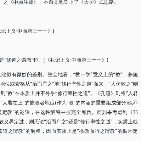
义》之《中庸注疏》，不自觉地染上了《大学》式思路。
记正义·中庸第三十一》)
“修道之谓教”也。(《礼记正义·中庸第三十一》)
此似有微妙的差别。整全地看，“教—学”意义上的“教”，兼施
位或资格从“治而广之”地“修行率性之道”而来，“人仿效之”则
“教”在本质上并不外乎“修行率性之道”。《孔疏》则将“人君
“人君在上”的施教者地位(作为“教”的内涵的重要组成部分)似不
以道定教”的逻辑，在这种解释中被完全颠倒。而如果考虑到《郑
教义界定过，则无论“治而广之”还是“修行率性之道”，实质上就
修道之谓教”的解释，因而实质上是“循教而行之谓教”的循环定