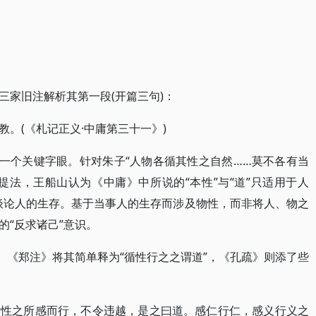
三家旧注解析其第一段(开篇三句)：
。(《札记正义·中庸第三十一》)
是一个关键字眼。针对朱子“人物各循其性之自然……莫不各有当
的提法，王船山认为《中庸》中所说的“本性”与“道”只适用于人
谈论人的生存。基于当事人的生存而涉及物性，而非将人、物之
的“反求诸己”意识。
。《郑注》将其简单释为“循性行之之谓道”，《孔疏》则添了些
循性之所感而行，不令违越，是之曰道。感仁行仁，感义行义之