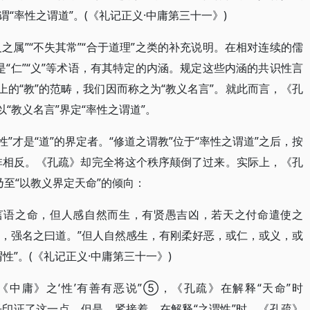
“率性之谓道”。(《礼记正义·中庸第三十一》)
义之属”“不失其常”“合于道理”之类的补充说明。在相对连续的儒
其是“仁”“义”等术语，有其特定的内涵。规定这些内涵的共识性言
上的“教”的范畴，我们因而称之为“教义名言”。就此而言，《孔
“教义名言”界定“率性之谓道”。
“性”才是“道”的界定者。“修道之谓教”位于“率性之谓道”之后，按
，而非相反。《孔疏》却完全将这个秩序颠倒了过来。实际上，《孔
乃至“以教义界定天命”的倾向：
无言语之命，但人感自然而生，有贤愚吉凶，若天之付命遣使之
名，强名之曰道。”但人自然感生，有刚柔好恶，或仁，或义，或
性”。(《礼记正义·中庸第三十一》)
《中庸》之‘性’有善有恶说”⑤，《孔疏》在解释“天命”时
法似乎印证了这一点。但是，紧接着，在解释“之谓性”时，《孔疏》