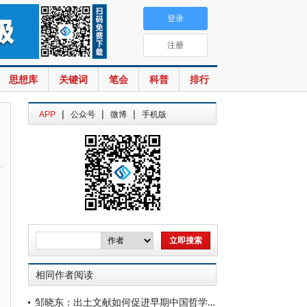
登录
注册
思想库
关键词
笔会
科普
排行
|
|
|
APP
公众号
微博
手机版
相同作者阅读
邹晓东：出土文献如何促进早期中国哲学史脉络梳理——以《文史哲》国际版10.2“出土文献与早期中国哲学”专辑为例