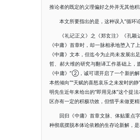
推论者的既定的义理偏好之外并无其他积
本文所要指出的是，这种误入“循环
《礼记正义》之《郑玄注》《孔颖
《中庸》首章时，却一脉相承地堕入了
《中庸》文本，但迄今为止尚未发展出
哲、郝大维的研究与翻译工作基础上，旗
《中庸》”②，诚可谓开启了一个新的解释
本然倾向”“天赋的喜怒哀乐之未发时的
明先生近年来给出的“即用见体”这个提法
区亦有一定的积极功效，但惜乎未做更
回归《中庸》首章文脉、体贴重点
种彻底摆脱本体论依赖的生存论新解，是