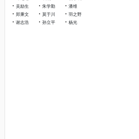
吴励生
朱学勤
潘维
郑秉文
莫于川
羽之野
谢志浩
孙立平
杨光