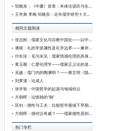
邹晓东：《中庸》首章：本体论误区与生存论新解
王学典 李梅 邹晓东：近年儒学研究十大热点报告
相同主题阅读
张志刚：儒家文化与宗教中国化——以中国宗教通史为线索的学理沉思
潘斌：礼的学派属性及礼学边界——兼评当前中国民俗学、历史人类学所言之“礼”
付长珍：见与未见：儒家情感伦理的具身性维度
黄玉顺：仁爱伦理学——儒家正义论的道德哲学基础效应
吴婕：儒门内的陶渊明？——唐文明《隐逸之间：陶渊明精神世界中的自然、历史与社会》读后
刘梦溪：论成人
张学智：中国哲学的起源与地域特点
方朝晖：论慎独的“独”
匡钊：德性与工夫：比较哲学视域下早期儒家“为己之学”的公共意义
方朝晖：德何以有威？——儒家德性原则的文化心理机制
热门专栏