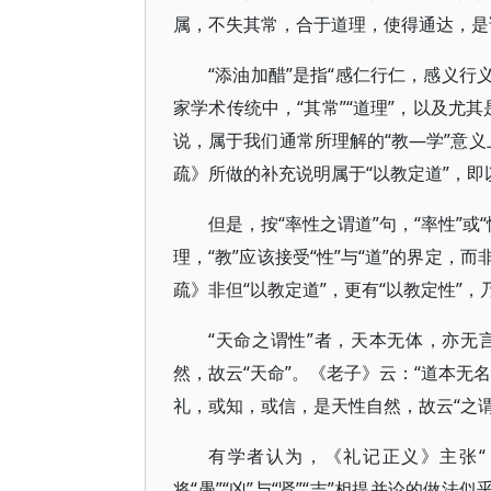
属，不失其常，合于道理，使得通达，是谓
“添油加醋”是指“感仁行仁，感义行
家学术传统中，“其常”“道理”，以及尤
说，属于我们通常所理解的“教—学”意义
疏》所做的补充说明属于“以教定道”，即以
但是，按“率性之谓道”句，“率性”或
理，“教”应该接受“性”与“道”的界定
疏》非但“以教定道”，更有“以教定性”，
“天命之谓性”者，天本无体，亦
然，故云“天命”。《老子》云：“道本无
礼，或知，或信，是天性自然，故云“之谓
有学者认为，《礼记正义》主张“
将“愚”“凶”与“贤”“吉”相提并论的做