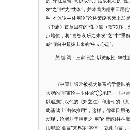
的“外在监督”意识取代了活泼机动的“
发”之“中”为“性体”，并本着为儒家日用伦
种“本体论—体用论”论述策略实际上却是
《中庸》首章固有的“性→道→教”秩序，
点地位，将“喜怒哀乐之未发”之“中”重
感”倾向中超拔出来的“中立心态”。
关 键 词：三家旧注 以教蔽性 率性
《中庸》通常被视为最富哲学意味
大观的“宇宙论—本体论”①系统。《中庸
以追溯到汉代的《郑玄注》和唐朝的《孔颖
此基础上“由体推用”，这样，儒家日用
发现，论者对于特定之“用”的青睐(往往
用哪些“名言”来界定“本体”。就此而言