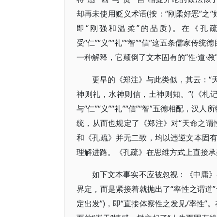
却再未使用贬义术语(按：“刚柔好恶”之“
即“刚强和温柔”的品质)。在《孔
受“仁”“义”“礼”“智”“信”这五条儒家
一种解释，它颠倒了文本固有的“性·道·教
更早的《郑注》与此类似，其云：“
神则礼，水神则信，土神则知。”(《札记正义
与“仁”“义”“礼”“信”“智”五德相配，
统，从而也规定了《郑注》对“天命之谓
和《孔疏》并无二致，均以违逆文本固有的
理解进路。《孔疏》在思维方式上直接承
如下文本事实不应被忽视：《中庸》在
界定，而是紧接着就抛出了“率性之谓道”
定出发”)，即“直接体察性之发见/率性”