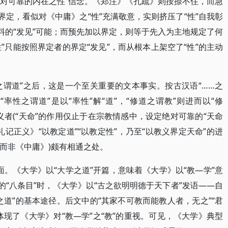
绝对可靠的内在之性”信念。《郑注》《孔疏》则按捺不住，而急
界定，看似对《中庸》之“性”充满敬意，实则挤压了“性”自我彰
料的“发见”可能；而预先加以界定，则等于先入为主地规定了何
性”只能按照界定者的界定“发见”，而从根本上架空了“性”的主动
之谓道”之后，这是一个至关重要的文本事实。按古汉语“……之
“率性之谓道”是以“率性”解“道”，“修道之谓教”则进而以“修
终定义者(“天命”的作用仅止于在宗教情感中，设定绝对可靠的“天命
礼记正义》“以教定道”“以教定性”，乃至“以教义界定天命”的进
(而非《中庸》)颇有相通之处。
应面。《大学》以“大学之道”开篇，意味着《大学》以“教—学”意
的“八条目”时，《大学》以“古之欲明明德于天下者”发语——自
道”的基本途径。后文中的“其家不可教而能教人者，无之”“君
现了《大学》对“教—学”之“教”的重视。可见，《大学》典型