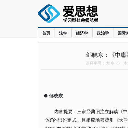
首页
法学
经济学
政治学
国际
邹晓东：《中庸
选择字号：
大
中
小
本文
●
邹晓东
内容提要：三家经典旧注在解读《中庸
体)”的思维定式，且相应地喜援引《大学