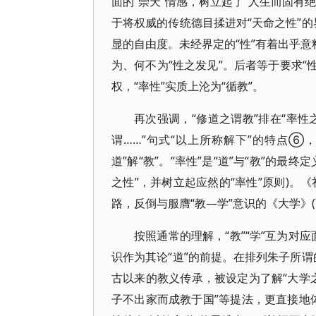
面的“崇天”情感，树立起了“人生而固有
于将权威的传统德目揉进对“天命之性”的
显的自由度。未经界定的“性”有着出乎意
为、何不为“性之发见”。后者等于要求“
权，“率性”实质上沦为“循教”。
再次强调，“修道之谓教”排在“率性
谓……”句式“以上所称解下”的特点⑥，
道”解“教”。“率性”是“道”与“教”的最
之性”，并树立起应然的“率性”原则)。《
路，反倒与服膺“教—学”意识的《大学》
按照通常的理解，“教”“学”互为对
识作为其论“道”的前提。在排列朱子所谓
古以来的教义传承，被设定为了解“大学之
子不出家而成教于国”等提法，更直接地体