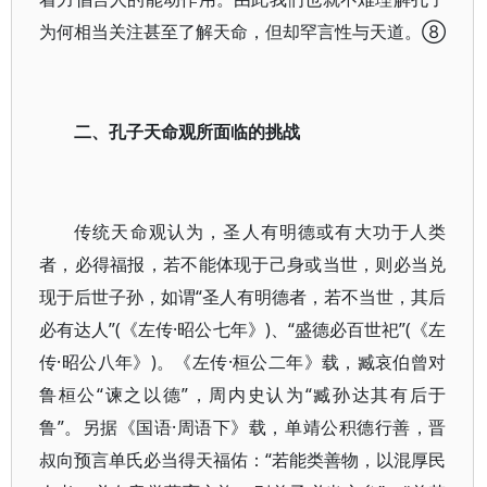
为何相当关注甚至了解天命，但却罕言性与天道。⑧
二、孔子天命观所面临的挑战
传统天命观认为，圣人有明德或有大功于人类
者，必得福报，若不能体现于己身或当世，则必当兑
现于后世子孙，如谓“圣人有明德者，若不当世，其后
必有达人”(《左传·昭公七年》)、“盛德必百世祀”(《左
传·昭公八年》)。《左传·桓公二年》载，臧哀伯曾对
鲁桓公“谏之以德”，周内史认为“臧孙达其有后于
鲁”。另据《国语·周语下》载，单靖公积德行善，晋
叔向预言单氏必当得天福佑：“若能类善物，以混厚民