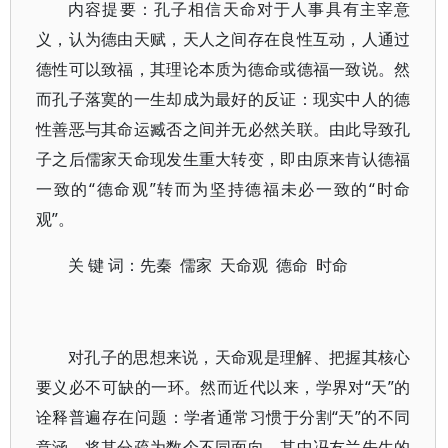
内容提要：孔子相信天命对于人事具有主宰意
义，认为德由天赋，天人之间存在良性互动，人通过
德性可以致福，其理论本质为德命或德福一致说。然
而孔子落寞的一生却成为最好的反证：现实中人的德
性善恶与其命运臧否之间并无必然关联。由此导致孔
子之后儒家天命现发生重大转变，即由原来肯认德福
一致的“德命观”转而为坚持德福未必一致的“时命
观”。
关 键 词：先秦 儒家 天命观 德命 时命
对孔子的思想来说，天命观是理解、把握其核心
要义必不可缺的一环。然而近代以来，学界对“天”的
诠释普遍存在问题：学者通常习惯于分割“天”的不同
意涵，将其分疏为数个不同面向，其中冯友兰先生的