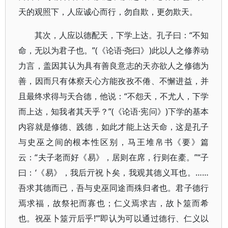
天的观照下，人应诚心而行，勿自欺，更勿欺天。
其次，人应以德配天，下学上达。孔子曰：“不知
命，无以为君子也。”(《论语·尧曰》)此以人之修养动
力言，盖因其认为具有善良意志的天亦欲人之修德为
善，因而只有体察天心方能孜孜不倦、不懈进益，并
且最终求得与天合德，他说：“不怨天，不尤人，下学
而上达，知我者其天乎？”(《论语·宪问》)下学的基本
内容就是修德、践德，如此才能上达天命，这是孔子
与史巫之间的根本性区别，马王堆帛书《要》篇
云：“夫子老而好《易》，居则在席，行则在橐。”“子
曰：‘《易》，我后亓祝卜矣，我观其德义耳也。……
吾求其德而已，吾与史巫同途而殊归者也。君子德行
焉求福，故祭祀而寡也；仁义焉求吉，故卜筮而希
也。祝巫卜筮亓后乎!’”即认为可以通过德行、仁义以