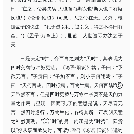
曰：“亡之，命矣夫!斯人也而有斯疾也!斯人也而有斯
疾也!”(《论语·雍也》)可见，人之命在天。另外，根
据孟子的说法，“孔子进以礼，退以义，得之不得曰有
命。”(《孟子·万章上》)，显然，人世遭际亦决之于
天。
三是决定“时”，合而言之则为“天时”，其表现为
四时交替与时势更迭。《论语·阳货》载，子曰：“予
欲无言。”子贡曰：“子如不言，则小子何述焉？”子
曰：“天何言哉。四时行焉，百物生焉。天何言哉!”⑤
天虽然不言，但是四时更替与万物生长莫不是天的力
量之作用与显现，因而“孔子的意思是说，天尽管无
言，然四时运行，万物生化，各得其所，正表明天意
之神妙莫测。”⑥“时”的另一内涵是为“时势”。阳货
以“好从事而亟失时，可谓知乎”(《论语·阳货》)邀约