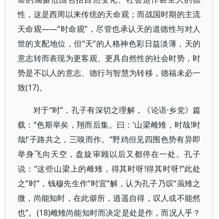
性，这是西周以来传统的天命观；而战国时期的主流
天命观——“时命观”，尽管也承认天的道德性与对人
世的支配地位，但“天”的人格神色彩日益淡薄，天的
意志转而表现为更客观、更具自然性的社会时势，时
势是不以人的意志、德行与智慧为转移，德福未必一
致(17)。
对于“时”，孔子有深切之理解，《论语·乡党》篇
载：“色斯举矣，翔而后集。曰：‘山梁雌雉，时哉!时
哉!’子路共之，三嗅而作。”野鸡但见四围色势有异即
举身飞向天空，盘旋审顾以后又都停在一处。孔子
说：“这些山梁上的雌雉，得其时呀!得其时呀!”此处
之“时”，钱穆先生作“时宜”解，认为孔子乃叹“虽雉之
微，尚能知时，在此僻所，逍遥自得，叹人或不能然
也”。(18)雌雉尚能知时而决定是处是作，而况人乎？