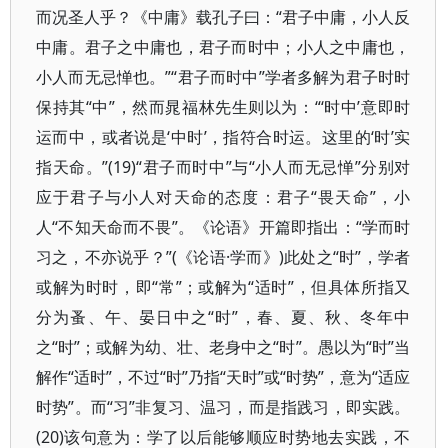
而况圣人乎？《中庸》载孔子曰：“君子中庸，小人反
中庸。君子之中庸也，君子而时中；小人之中庸也，
小人而无忌惮也。”“君子而时中”学者多解为君子时时
保持其“中”，然而晁福林先生则以为：“‘时中’意即时
运而中，或者说是‘中时’，指符合时运。这里的‘时’实
指天命。”(19)“君子而时中”与“小人而无忌惮”分别对
应于君子与小人对天命的态度：君子“畏天命”，小
人“不知天命而不畏”。《论语》开篇即指出：“学而时
习之，不亦说乎？”(《论语·学而》)此处之“时”，学者
或解为时时，即“常”；或解为“适时”，但具体所指又
分为蚤、午、晏日中之“时”，春、夏、秋、冬年中
之“时”；或解为幼、壮、老身中之“时”。愚以为“时”当
解作“适时”，不过“时”乃指“天时”或“时势”，意为“适应
时势”。而“习”非复习、温习，而是指践习，即实践。
(20)该句意为：学了以后能够顺应时势地去实践，不