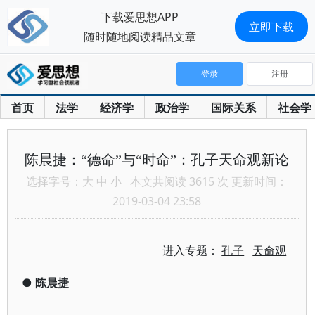
下载爱思想APP
立即下载
随时随地阅读精品文章
登录
注册
首页
法学
经济学
政治学
国际关系
社会学
陈晨捷：“德命”与“时命”：孔子天命观新论
选择字号：
大
中
小
本文共阅读 3615 次 更新时间：
2019-03-04 23:58
进入专题：
孔子
天命观
●
陈晨捷