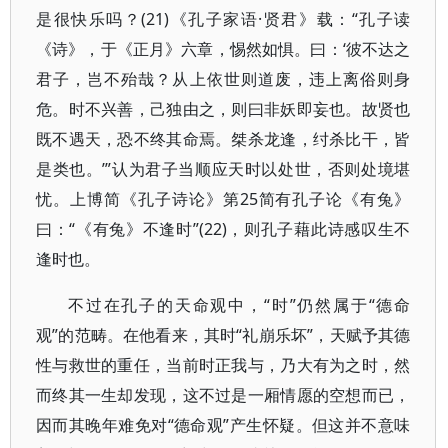
是很快乐吗？(21)《孔子家语·贤君》载：“孔子读
《诗》，于《正月》六章，惕然如惧。曰：‘彼不达之
君子，岂不殆哉？从上依世则道废，违上离俗则身
危。时不兴善，己独由之，则曰非妖即妄也。故贤也
既不遇天，恐不终其命焉。桀杀龙逢，纣杀比干，皆
是类也。’”认为君子当顺应天时以处世，否则处境堪
忧。上博简《孔子诗论》第25简有孔子论《有兔》
曰：“《有兔》不逢时”(22)，则孔子藉此诗感叹生不
逢时也。
不过在孔子的天命观中，“时”仍然属于“德命
观”的范畴。在他看来，其时“礼崩乐坏”，天赋予其德
性与救世的重任，当前时正我与，乃大有为之时，然
而终其一生却发现，这不过是一厢情愿的空想而已，
因而其晚年难免对“德命观”产生怀疑。但这并不意味