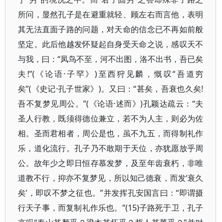
所问，显然孔子是在避重就轻、顾左右而言他，表明
其无法直面子路的问题，对天命的信念已不再如前般
坚定。此后他越发怀疑起自身受天命之说，感叹天不
与我，曰：“凤鸟不至，河不出图，洛不出书，吾已矣
夫!”(《论语·子罕》)至西狩见麟，慨叹“吾道穷
矣”(《史记·孔子世家》)。又曰：“甚矣，吾衰也久矣!
吾不复梦见周公。”(《论语·述而》)孔颖达疏云：“夫
圣人行教，既须得德位兼立，若不为人主，则必为佐
相。圣而君相者，周公是也，虽不九五，而得制礼作
乐，道化流行。孔子乃不敢期于天位，亦犹愿放乎周
公。故年少之即日恒存慕发梦，及至年齿衰朽，非唯
道教不行，抑亦不复梦见，所以知己德衰，而发‘衰久
矣’，即叹不梦之征也。”并发挥孔安国言曰：“即谓摄
行天子事，而复制礼作乐也。”(15)子路死于卫，孔子