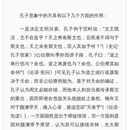
孔子意象中的天具有以下几个方面的作用：
一是决定文明兴衰。孔子拘于匡时说：“文王既
没，文不在兹乎？天之将丧斯文也，后死者不得与于
斯文也；天之未丧斯文也，匡人其如予何？”(《史记·
孔子世家》)公伯寮向季孙毁谤子路，孔子曰：“道之
将行也与？命也。道之将废也与？命也。公伯寮其如
命何!”(《论语·宪问》)可见孔子认为道之或行或废取
决于天命，而非公伯寮所能为。基于对天命的确证，
孔子认为周文必能存续，而他本人则担当着传承斯文
的重任，因而即便在危急关头犹能处之泰然。晚年又
对于颜渊早夭，痛入心扉，接连悲叹“天丧予”(《论语·
先进》)，一方面固然是出于师徒情深，另一方面则是
因对颜渊寄予厚望，认为其可以接续衣钵，光大斯