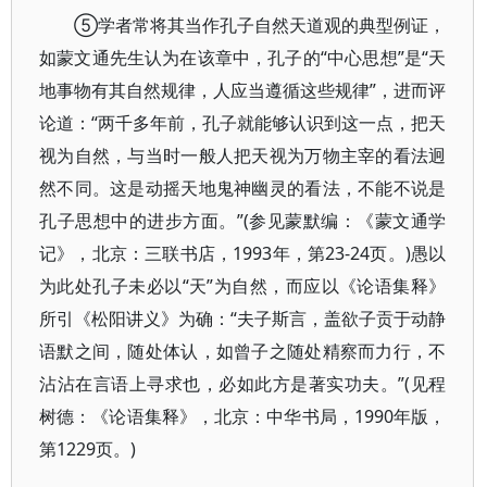
⑤学者常将其当作孔子自然天道观的典型例证，
如蒙文通先生认为在该章中，孔子的“中心思想”是“天
地事物有其自然规律，人应当遵循这些规律”，进而评
论道：“两千多年前，孔子就能够认识到这一点，把天
视为自然，与当时一般人把天视为万物主宰的看法迥
然不同。这是动摇天地鬼神幽灵的看法，不能不说是
孔子思想中的进步方面。”(参见蒙默编：《蒙文通学
记》，北京：三联书店，1993年，第23-24页。)愚以
为此处孔子未必以“天”为自然，而应以《论语集释》
所引《松阳讲义》为确：“夫子斯言，盖欲子贡于动静
语默之间，随处体认，如曾子之随处精察而力行，不
沾沾在言语上寻求也，必如此方是著实功夫。”(见程
树德：《论语集释》，北京：中华书局，1990年版，
第1229页。)