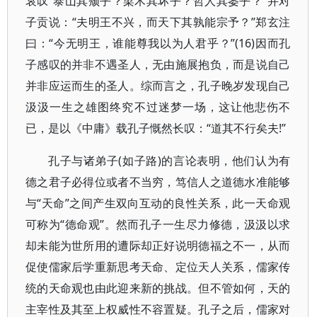
哀叹“泰山其颓乎？梁木其坏乎？哲人其萎乎？”并对
子贡说：“夫明王不兴，而天下其孰能宗予？”郑玄注
曰：“今无明王，谁能尊我以为人君乎？”(16)因而孔
子感叹的并非不遇圣人，无由施展抱负，而是说自己
并非应运而生的圣人。综而言之，孔子晚岁发现自己
汲汲一生之雄图终究不过迷梦一场，这让他悲伤不
已，是以《中庸》载孔子慨然长叹：“道其不行矣夫!”
孔子与诸弟子(如子路)的言论表明，他们认为有
德之君子必得位或者不当穷，笃信人之道德水准能够
与“天命”之间产生双向互动的良性关系，此一天命观
可称为“德命观”。然而孔子一生尽力修德，汲汲以求
却未能为世所用的遭际却正好说明德福之不一，从而
促使儒家后学重新思考天命、定位天人关系，儒家传
统的天命观也由此迎来新的挑战。但不管如何，天的
主宰性及其至上权威性不容置疑。孔子之后，儒家对