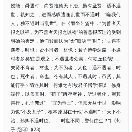
授能，舜遇时，尚贤推德天下治。虽有圣贤，适不遇
世，孰知之”，进而感叹遭逢乱世而不遇时，“嗟我何
人，独不遇时当乱世”。在《宥坐》篇中，“为善者天
报之以福，为不善者天报之以祸”的善恶报应理论受到
明确的否定，他们转而认为“命”取决于“时”：“夫遇不
遇者，时也；贤不肖者，材也；君子博学深谋，不遇
时者多矣!由是观之，不遇世者众矣，何独丘也哉!……
夫贤不肖者，材也；为不为者，人也；遇不遇者，时
也；死生者，命也。今有其人，不遇其时，虽贤，其
能行乎？苟遇其时，何难之有!故君子博学深谋，修身
端行，以俟其时。”荀子“所存者神，所过者化，观其
善行，孔子弗过”，“宜为帝王”，但却无益于世，影响
力也“不及孔子”，根本原因在于他“不遇时”：“天下不
治，孙卿不遇时也。……时世不同，誉何由生？”(《荀
子·尧问》)(23)