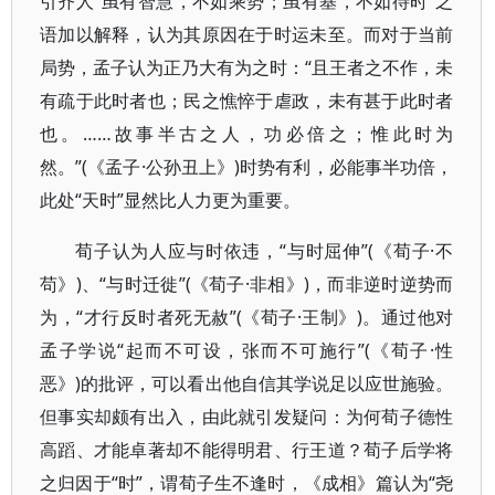
引齐人“虽有智慧，不如乘势；虽有基，不如待时”之
语加以解释，认为其原因在于时运未至。而对于当前
局势，孟子认为正乃大有为之时：“且王者之不作，未
有疏于此时者也；民之憔悴于虐政，未有甚于此时者
也。……故事半古之人，功必倍之；惟此时为
然。”(《孟子·公孙丑上》)时势有利，必能事半功倍，
此处“天时”显然比人力更为重要。
荀子认为人应与时依违，“与时屈伸”(《荀子·不
苟》)、“与时迁徙”(《荀子·非相》)，而非逆时逆势而
为，“才行反时者死无赦”(《荀子·王制》)。通过他对
孟子学说“起而不可设，张而不可施行”(《荀子·性
恶》)的批评，可以看出他自信其学说足以应世施验。
但事实却颇有出入，由此就引发疑问：为何荀子德性
高蹈、才能卓著却不能得明君、行王道？荀子后学将
之归因于“时”，谓荀子生不逢时，《成相》篇认为“尧