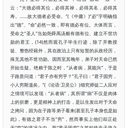
云：“大德必得其位，必得其禄，必得其名，必得其
寿。……故大德者必受命。”(《中庸》)“必”字明确指
出“德”、“命”必然一致，即有德必有位。大体而言，
受命之“圣人”当如尧舜禹汤般有德有位、建立不世功
勋的君王，(14)然而观孔子毕生行迹，除了开教授
徒、整饬经籍外，其在政治上只有短暂的从政经历，
殊无其他不世功勋。因而至其晚年，弟子对天命已然
开始生疑。绝粮于陈之时，“从者病，莫能兴”，于是
子路质问道：“君子亦有穷乎？”孔子曰：“君子固穷，
小人穷斯滥矣。”(《论语·卫灵公》)细究师徒二人应对
之情境可以发现：“从者病”，其所谓“病”不仅是肉体
上的折磨，更是精神上的打击，是以生发出对于天命
之拷问，因为在子路等弟子看来(甚至孔子本身也是如
此)，有德之君子不当“穷”，然而事实上他们却正处
于“穷”的境况之中。而“君子固穷”之答却殊非子路之