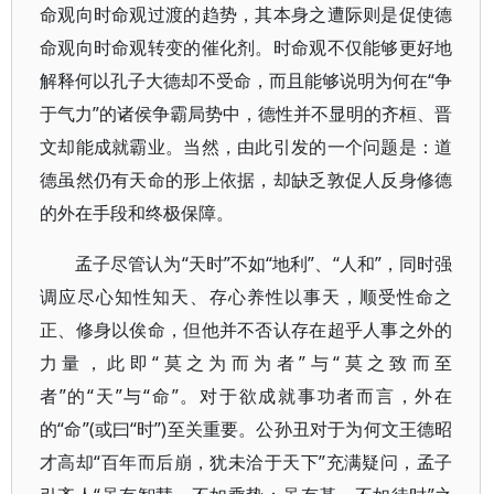
命观向时命观过渡的趋势，其本身之遭际则是促使德
命观向时命观转变的催化剂。时命观不仅能够更好地
解释何以孔子大德却不受命，而且能够说明为何在“争
于气力”的诸侯争霸局势中，德性并不显明的齐桓、晋
文却能成就霸业。当然，由此引发的一个问题是：道
德虽然仍有天命的形上依据，却缺乏敦促人反身修德
的外在手段和终极保障。
孟子尽管认为“天时”不如“地利”、“人和”，同时强
调应尽心知性知天、存心养性以事天，顺受性命之
正、修身以俟命，但他并不否认存在超乎人事之外的
力量，此即“莫之为而为者”与“莫之致而至
者”的“天”与“命”。对于欲成就事功者而言，外在
的“命”(或曰“时”)至关重要。公孙丑对于为何文王德昭
才高却“百年而后崩，犹未洽于天下”充满疑问，孟子