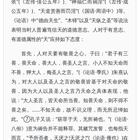
依”(《左传·僖公五年》)、“神福仁而祸淫”(《左传·成
公五年》)、“天道赏善而罚淫”(《国语·周语中》)等。
《论语》中“德由天生”、“木铎”以及“天纵之圣”等说法
表明当时人普遍笃信天的道德意志。人对于有意志、
有道德属性的“天”应持如下态度：
首先，人对天要有敬畏之心。子曰：“君子有三
畏，畏天命，畏大人，畏圣人之言。小人不知天命而
不畏，狎大人，侮圣人之言。”(《论语·季氏》)朱熹认
为，对大人以及圣人之言的敬畏皆基于对天命的敬
畏，因为大人以及圣人之言乃天命之具体表现，他
说：“大人圣言，皆天命所当畏。知畏天命，则不得不
畏之矣。……不知天命，故不识义理，而无所忌惮如
此。”⑦孔子又说：“获罪于天，无所祷也。”(《论语·
八佾》)意为祷告并不能释罪。其赌咒发誓，也每指天
而言，“予所否者，天厌之!天厌之!”(《论语·雍也》)在