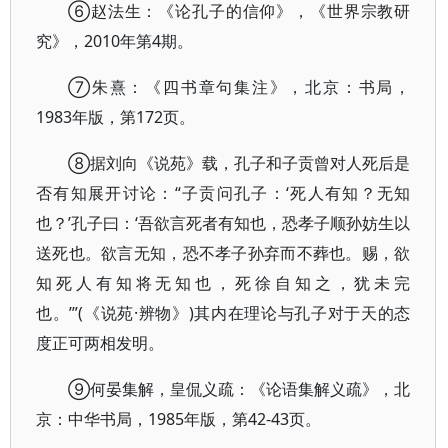
⑥赵法生：《论孔子的信仰》，《世界宗教研
究》，2010年第4期。
⑦朱熹：《四书章句集注》，北京：书局，
1983年版，第172页。
⑧据刘向《说苑》载，孔子和子贡曾对人死后是
否有知展开讨论：“子贡问孔子：‘死人有知？无知
也？’孔子曰：‘吾欲言死者有知也，恐孝子顺孙妨生以
送死也。欲言无知，恐不孝子孙弃而不葬也。赐，欲
知死人有知将无知也，死徐自知之，犹未完
也。’”(《说苑·辨物》)其内在理论与孔子对于天的态
度正可两相发明。
⑨何晏集解，皇侃义疏：《论语集解义疏》，北
京：中华书局，1985年版，第42-43页。