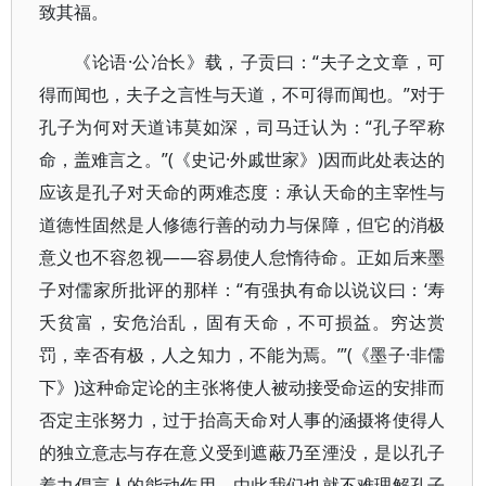
致其福。
《论语·公冶长》载，子贡曰：“夫子之文章，可
得而闻也，夫子之言性与天道，不可得而闻也。”对于
孔子为何对天道讳莫如深，司马迁认为：“孔子罕称
命，盖难言之。”(《史记·外戚世家》)因而此处表达的
应该是孔子对天命的两难态度：承认天命的主宰性与
道德性固然是人修德行善的动力与保障，但它的消极
意义也不容忽视——容易使人怠惰待命。正如后来墨
子对儒家所批评的那样：“有强执有命以说议曰：‘寿
夭贫富，安危治乱，固有天命，不可损益。穷达赏
罚，幸否有极，人之知力，不能为焉。’”(《墨子·非儒
下》)这种命定论的主张将使人被动接受命运的安排而
否定主张努力，过于抬高天命对人事的涵摄将使得人
的独立意志与存在意义受到遮蔽乃至湮没，是以孔子
着力倡言人的能动作用。由此我们也就不难理解孔子