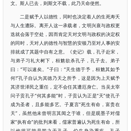
文。斯人已去，则斯文不载，此乃天命使然。
二是赋予人以德性，同时也决定着人的生死寿夭
与人生遭际。离开人这一承载者，文明兴衰与政权更
迭就会落于空处，因而肯定天对文明与政权的决定权
的同时，天对人的德性与智慧的安顿乃至对人事的安
排就成了其题中自有之意。《史记》载，孔子赴宋，
与弟子习礼大树下，桓魋欲杀孔子，孔子去。弟子
曰：“可以速矣。”子曰：“天生德于予，桓魋其如予
何!”孔子自认为其德乃天之所予，这是因为上天赋予
其济世泽民之重任，定不会任其遭厄身亡。当吴太宰
问子贡孔子“何其多能”时，子贡认为正是“天”使孔子
成为圣者，且多能多艺。子夏言“死生有命，富贵在
天”，虽然他未曾明言其闻之于谁，但是观墨子对儒
家“执有命”的批判来看，儒家普遍认为死生有命，所
以他很可能是闻之于孔子。伯牛身染重疾，孔子