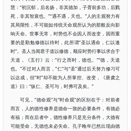
慧：“初沉郁，后名扬，非其德加，子胥前多功，后戮
死，非其智衰也。”“遇不遇，天也。”人的主观努力有
其局限性，不可能如传统天命观所认为的那般反向影
响天命。世事无常，时势也不会因人而改变，因而重
要的是勤勉修德以待时，此所谓“圣以遇命，仁以逢
时”。圣人当闻君子道以修德，顺应时势行事以求合于
天道，《五行》云：“行之而时，德也。”“德，天道
也。”不过对人而言，“仁”与“圣”通过后天努力修习可
以达成，但“时”却不能为人所掌控、改变，《唐虞之
道》曰：“纵仁、圣可与，时弗可及矣。”
可见，“德命观”与“时命观”的区别在于：对前者
而言，人的德性修养是德命一致的必要条件，有德必
有福；而在后者中，德性修养只是充分条件，大德有
可能受命，无德也未必失命。孔子晚年已然出现由德