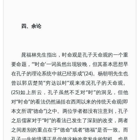
四、余论
晁福林先生指出，时命观是孔子天命观的一个重
要命题，“‘时命’一词虽然出现较晚，但其基本思想早
在孔子的理论系统中就已经形成”(24)。杨朝明先生也
曾以郭店楚简“穷达以时”观来准况孔子的天命观。
(25)如上所云，孔子虽然不乏对“时”的洞见，但他
对“时命”的看法仍然涵括在西周以来的传统天命观(即
本文所谓“德命”)之中。两位学者都没有注意到，孔子
之后儒家对于“时”的看法已发生了深刻的改变，两者
之间差别的重点在于“德命”或者“德福”是否一致。而
孔子一生的境遇正是促使这种改变发生的契机，也是