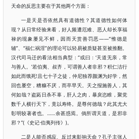
天命的反思主要在于其他两个方面：
一是天是否依然具有道德性？其道德性如何体
现？从日常经验来看，好人频遭厄难、恶人却长享福
禄的现象屡见不鲜，因而天赏善罚恶——“惟德是
辅”、“福仁祸淫”的理论可以轻易被质疑甚至被推翻。
汉代司马迁的看法相当典型：“或曰：‘天道无亲，常
与善人。’若伯夷、叔齐，可谓善人者非邪？积仁洁行
如此而饿死!且七十子之徒，仲尼独荐颜渊为好学，然
回也屡空，糟糠不厌，而卒早夭。天之报施善人，其
何如哉？盗跖日杀不辜，肝人之肉，暴戾恣睢，聚党
数千人横行天下，竟以寿终。是尊何德哉？此其尤大
彰明较著者也。……余甚惑焉。倘所谓天道，是邪非
邪？”(《史记·伯夷列传》)。
二是人能否感应、反过来影响天命？孔子主张人