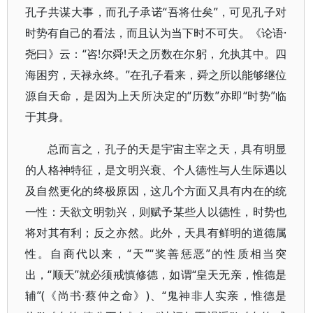
孔子共谋大事，而孔子承诺“吾将仕矣”，可见孔子对
时势有自己的看法，而且认为当下时不可失。《论语·
尧曰》云：“咨!尔舜!天之历数在尔躬，允执其中。四
海困穷，天禄永终。”在孔子看来，舜之所以能够继位
源自天命，是因为上天所决定的“历数”亦即“时势”临
于其身。
总而言之，孔子的天是宇宙主宰之天，具有明显
的人格神特征，是文明兴衰、个人德性与人生际遇以
及自然更化的终极原因，这几个方面又具有内在的统
一性：天欲文明勃兴，则赋予某些人以德性，时势也
将对其有利；反之亦然。此外，天具有鲜明的道德属
性。自商代以来，“天”“奖善惩恶”的性质相当突
出，“顺天”就必须戒慎修德，如谓“皇天无亲，惟德是
辅”(《尚书·蔡仲之命》)、“鬼神非人实亲，惟德是