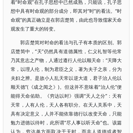
着“时命观”在孔子思想中已然成熟，只能说，孔子思
想中具有时命观的部分成分，即其对“时”的看法。“时
命观”的真正确立是在郭店楚简，由此也导致儒家天命
观发生了重大的转变。
郭店楚简对时命的看法与孔子有本质的区别。郭
店楚简中，“天”仍然具有道德属性，仁义礼智等伦常
乃其意志之产物，人通过遵行人伦以顺天命：“天降大
常，以理人伦，制为君臣之义，著为夫子之亲，分为
夫妇之辨。是故小人乱天常以逆大道，君子治人伦以
顺天德”(《成之闻之》)。但这并不意味着“治人伦”便
能得天命佑助。《穷达以时》强调“天人之分”：天有
天常，人有人伦，天人各有职分。在天人关系中，天
具有决定意义，人并不能依靠德行以改变天命，只能
勉力进德以待时，此所谓“尽人事以听天命”也。该篇
认为，穷达单方面取决于天时，而非人道德或者智