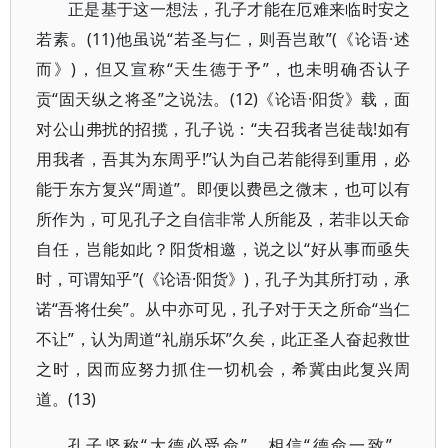
正是基于这一想法，孔子才能在厄难来临时安之
若素。(11)他虽说“若圣与仁，则吾岂敢”(《论语·述
而》)，但又宣称“天生德于予”，也未明确否认子
贡“固天纵之将圣”之说法。(12)《论语·阳货》载，面
对公山弗扰的招揽，孔子说：“夫召我者岂徒哉!如有
用我者，吾其为东周乎!”认为自己若能得到重用，必
能于东方复兴“周道”。即便以费邑之微末，也可以有
所作为，可见孔子之自信非常人所能及，若非以天命
自任，岂能如此？阳货相邀，说之以“好从事而亟失
时，可谓知乎”(《论语·阳货》)，孔子为其所打动，承
诺“吾将仕矣”。从中亦可见，孔子对于天之所命“当仁
不让”，认为周道“礼崩乐坏”久矣，此正圣人奋起救世
之时，因而应努力抓住一切机会，希冀由此复兴周
道。(13)
孔子坚称“大德必受命”，相信“德命一致”，