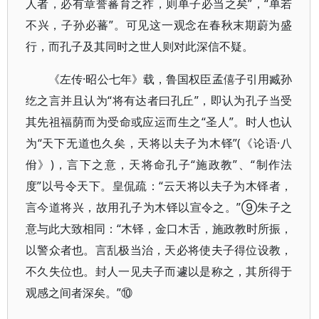
人者，必有章誉蕃育之祚，则单子必当之矣”，“单若
不兴，子孙必蕃”。可见这一观念在春秋末期蔚为盛
行，而孔子及其同时之世人则对此深信不疑。
《左传·昭公七年》载，鲁国权臣孟僖子引用臧孙
纥之言并且认为“将有达者曰孔丘”，即认为孔子当受
其先祖福荫而为受命或应运而生之“圣人”。时人也认
为“天下无道也久矣，天将以夫子为木铎”(《论语·八
佾》)，言下之意，天将命孔子“施政教”、“制作法
度”以号令天下。皇侃疏：“云天将以夫子为木铎者，
言今道将兴，故用孔子为木铎以宣令之。”⑨朱子之
意与此大致相同：“木铎，金口木舌，施政教时所振，
以警众者也。言乱极当治，天必将使夫子得位设教，
不久失位也。封人一见夫子而遽以是称之，其所得于
观感之间者深矣。”⑩