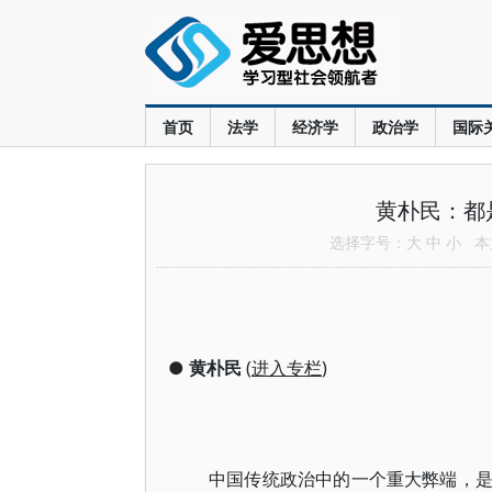
首页
法学
经济学
政治学
国际
黄朴民：都
选择字号：
大
中
小
本文
●
黄朴民
(
进入专栏
)
中国传统政治中的一个重大弊端，