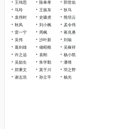
王缉思
陈奉孝
郭世佑
马玲
王振东
狄马
袁伟时
史啸虎
熊培云
秋风
刘小枫
孟令伟
雷一宁
周枫
蒋兆勇
吴伟
沙叶新
刘瑜
葛剑雄
储昭根
吴稼祥
许之远
袁刚
杨小凯
吴励生
朱学勤
潘维
郑秉文
莫于川
羽之野
谢志浩
孙立平
杨光