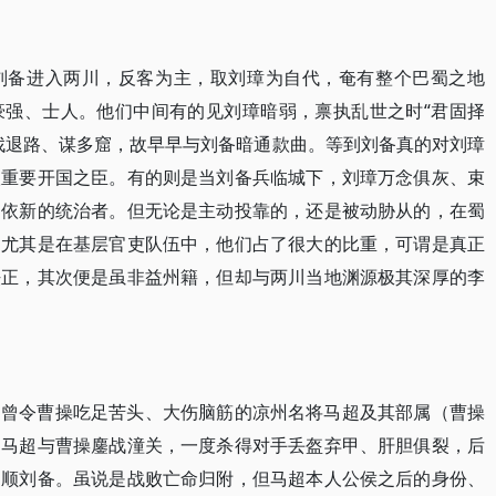
刘备进入两川，反客为主，取刘璋为自代，奄有整个巴蜀之地
豪强、士人。他们中间有的见刘璋暗弱，禀执乱世之时“君固择
找退路、谋多窟，故早早与刘备暗通款曲。等到刘备真的对刘璋
汉重要开国之臣。有的则是当刘备兵临城下，刘璋万念俱灰、束
归依新的统治者。但无论是主动投靠的，还是被动胁从的，在蜀
。尤其是在基层官吏队伍中，他们占了很大的比重，可谓是真正
法正，其次便是虽非益州籍，但却与两川当地渊源极其深厚的李
是曾令曹操吃足苦头、大伤脑筋的凉州名将马超及其部属（曹操
。马超与曹操鏖战潼关，一度杀得对手丢盔弃甲、肝胆俱裂，后
归顺刘备。虽说是战败亡命归附，但马超本人公侯之后的身份、