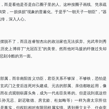
领，而是看他是否是自己圈子里的人。这种按圈子画线、凭亲疏
荣，一损俱损”现象的普遍化。于是乎“一朝天子一朝臣”，“器
流传，深入人心。
人摆脱不了，而且连睿智杰出的政治家也无法摈弃。光武帝刘秀
历史上博得了“允冠百王”的美誉。然而他对马援的纤微过失却
忌刻冷酷的另一面。
嚣部属，而非南阳首义功臣，君臣关系不够深﹑不够铁，恐怕是
，玄武门之变后连死对头建成、元吉的部属、亲信都敢起用，像
此而在贞观朝崭露头角，成为一代名臣良将的。但是说到底这些
长孙无忌、尉迟敬德、房玄龄、杜如晦等）一样为唐太宗所信
然是事实，但权职相对有限同样属实情。遇到册立太子、任命宰