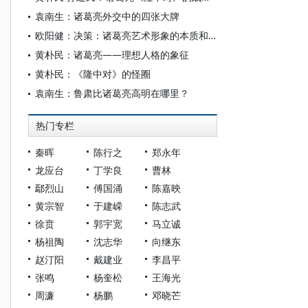
袁南生：诸葛亮外交中的四张大牌
欧阳健：决策：诸葛亮艺术形象的本质和灵魂
黄朴民：诸葛亮——理想人格的象征
黄朴民：《隆中对》的怪圈
袁南生：鲁肃比诸葛亮高明在哪里？
热门专栏
秦晖
陈行之
郑永年
龙应台
丁学良
曹林
鄢烈山
傅国涌
陈嘉映
黄宗智
于建嵘
陈志武
徐贲
郭宇宽
马立诚
杨祖陶
沈志华
向继东
赵汀阳
戴建业
李昌平
张鸣
杨奎松
王海光
周濂
杨鹏
邓晓芒