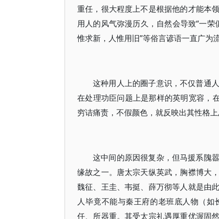
重任，很大程度上不是根据他的才能本
用人的风气弥漫历久，自然会导致“一荣俱
惟求新，人惟用旧”等俗言谚语一直广为
这种用人上的圈子意识，不仅普通
在处理功臣问题上是那样的英明宽容，在
穷诘痛责，不假颜色，就反映出其性格上
这中间的原因很复杂，但马援系隗
缘故之一。唐太宗天纵英武，胸襟博大
魏征、王圭、韦挺、薛万彻等人就是由
人毕竟不能与秦王府的老班底人物（如
任、所器重。其受太宗礼遇厚重优渥固