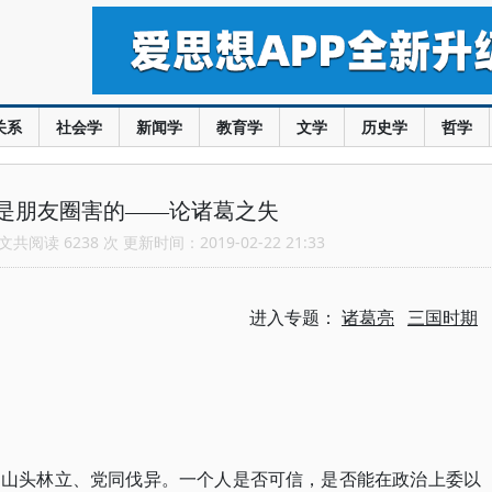
关系
社会学
新闻学
教育学
文学
历史学
哲学
是朋友圈害的——论诸葛之失
共阅读 6238 次 更新时间：2019-02-22 21:33
进入专题：
诸葛亮
三国时期
是山头林立、党同伐异。一个人是否可信，是否能在政治上委以