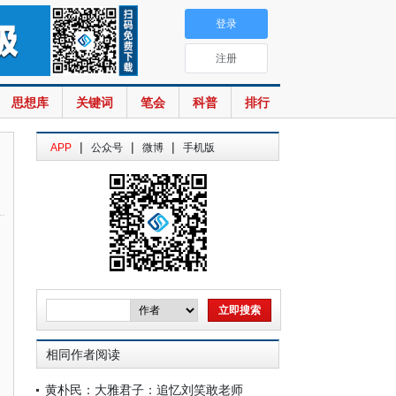
登录
注册
思想库
关键词
笔会
科普
排行
|
|
|
APP
公众号
微博
手机版
相同作者阅读
黄朴民：大雅君子：追忆刘笑敢老师