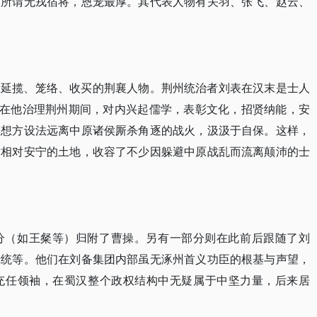
，所谓无戎宿将，恩宠最厚。其代表人物有关羽、张飞、赵云、
所延揽、笼络、收买的荆襄人物。荆州统治者刘表在汉末是士人
。在他治理荆州期间，对内兴起儒学，表彰文化，招贤纳能，安
，想方设法远离中原诸侯厮杀角逐的战火，汲汲于自保。这样，
方相对安宁的土地，收容了不少因躲避中原战乱而流离颠沛的士
分（如王粲等）归附了曹操。另有一部分则在此前后跟随了刘
庞统等。他们在刘备集团内部虽无涿州首义功臣的根基与声望，
充任领袖，在蜀汉整个政权结构中无疑属于中坚力量，后来居