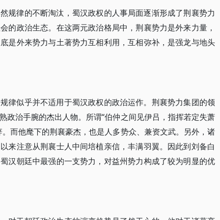
自然规律的不断淘汰，蜀汉政权的人事局面逐渐形成了荆襄势力
社会的政治生态。在这两元政治格局中，荆襄势力是外来力量，
到底是外来势力与土著势力互相利用，互相弥补，是强龙与地头
个规律似乎并不适用于蜀汉政权的政治运作。荆襄势力集团的领
熟政治手腕的杰出人物。所谓“伯仲之间见伊吕，指挥若定失萧
辞。而他麾下的荆襄豪杰，也是人多势众、兼资文武。另外，诸
期以来注意从荆襄士人中间培植亲信，丰满羽翼。因此到刘备白
为蜀汉朝廷中最强的一支势力，对益州势力构成了较为明显的优