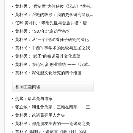
黄朴民：“兵制度”为何缺位《汉志》“兵书略”
黄朴民：踉跄的跋涉：我的史学研究阶段性回顾
任晔 黄朴民：攀附先世与合族并谱：唐宋时期孙武世系生成考
黄朴民：1987年北京访学杂忆
黄朴民：从“三个回归”看孙子研究的深化
黄朴民：中西军事学术的比较与互鉴之我见
黄朴民：“武圣”的嬗递及其文化底蕴
黄朴民：崇论宏议 创业垂统 ——《汉武帝评传》简议
黄朴民：深化越文化研究的四个维度
相同主题阅读
贺麟：诸葛亮与道家
张立敏：湖北曾为家，三顾在南阳——三顾茅庐与躬耕地问题浅论
黄朴民：论诸葛亮用人之失
黄朴民：都是朋友圈害的——论诸葛之失
黄朴民 孙建民：诸葛亮《隆中对》的战略决策思维