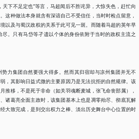
，天下不足定也”等言，马超闻后不胜诧异，大惊失色，赶忙向
台。这种做法本身就含有深谙自己不受信任，当时时检点留意，
处境以及与蜀汉政权的关系于此可见一斑。而随着马超的英年早
殆尽。只有马岱等孑遗以个体的身份依附于当时的政权主流之
州势力集团自然要强大得多。然而其归宿却与凉州集团并无不
削弱，其影响日益式微的主要原因乃是无法抗拒的自然规律。该
岁月推移，不是死于非命（如关羽魂断麦城，张飞命丧部属），
孤、诸葛亮全面主政时，该集团基本上也是凋零殆尽、彻底瓦解
已经大致完成，是到交出权力之棒、淡出历史舞台中心位置的时