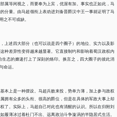
其部属等闲视之，而要奉为上宾，优渥有加。事实也正如此，马
性的分量。由马超领衔上表劝进刘备晋爵汉中王一事就证明了马
用之不可或缺。
中，上述四大部分（也可以说是四个圈子）的地位、实力以及影
，这种差异性变得越来越显著。它直接制约和影响着蜀汉政权内
治生态的嬗递打上了深刻的烙印。换言之，四大圈子的彼此消
与命运。
，基本上是一种摆设。马超兵败来投，势单力薄，加上参与政权
部属拥有众多的头衔、很高的爵位，但是在具体的军政大事上却
策权了。实际上，马超自己对此也有清醒的认识。所以在归附刘
、如履薄冰过着杜门不出、远离政治斗争漩涡的半隐居式生活。