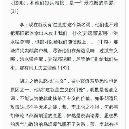
明旗帜，和他们短兵相接，是一件最抱憾的事罢。
[31]
李：现在就没有‘过激党’这个新名词，他们也不难
把那旧武器拿出来攻击我们：什么‘异端邪说’哪，‘洪
水猛兽’哪，也都可以给我们随便戴上。…（中略）那
些猫狗鹦鹉留声机，尽管他们在旁边乱响，过激主义
哪，洪水猛兽哪，异端邪说哪，尽管他们乱给我们头
衔。那有闲工夫去理他！[32]
胡适之所以怒批“主义”，被小官僚羞辱恐怕也是
原因之一。他说“这就是主义的用处”，明显是含怨之
词，不能认为他就此抹杀了主义的价值。如果胡适只
攻击这些不学无术之徒，蓝、李正求之不得，何必与
胡争论？然而胡适的意思，俨然是说舆论界、思想界
的风气与政治的乌烟瘴气脱不了关系，蓝、李就有些