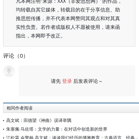
凡本网注明“来源：XXX（非爱思想网）”的作品，
均转载自其它媒体，转载目的在于分享信息、助
推思想传播，并不代表本网赞同其观点和对其真
实性负责。若作者或版权人不愿被使用，请来函
指出，本网即予改正。
评论（0）
请先
登录
后发表评论～
评论
相同作者阅读
高文斌：田德望《神曲》误译举隅
朱塞佩·马佐塔：文学的力量：在对话中创造新的世界
江松霖 伞擎杨 高文斌：谈谈我们经历的博雅教育：古典语言、经典著作……