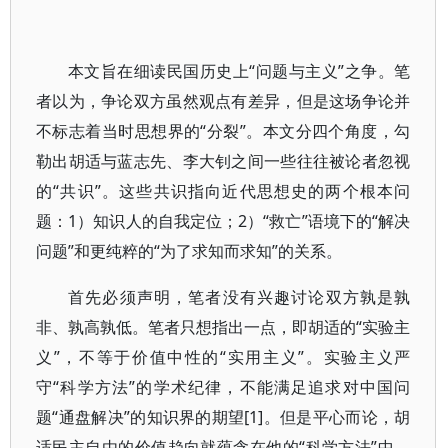
本文旨在细读民国历史上“问题与主义”之争。笔
者以为，争论双方虽然观点有差异，但是这场争论并
不标志着当时思想界的“分裂”。本文分四个角度，勾
勒出胡适与蓝志先、李大钊之间一些往往被论者忽视
的“共识”。这些共识指向近代思想史的两个根本问
题：1）知识人的自我定位；2）“救亡”语境下的“解决
问题”和更纯粹的“为了求知而求知”的关系。
首先必须声明，笔者没有兴趣讨论双方孰是孰
非、孰高孰低。笔者只想指出一点，即胡适的“实验主
义”，不等于价值中性的“实用主义”。实验主义严
守“科学方法”的学术纪律，不能满足追求对中国问
题“通盘解决”的知识界的期望[1]。但是平心而论，胡
适民主自由的价值趋向就蕴含在他的“科学方法”中，