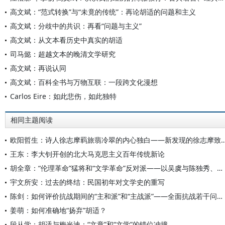
高文斌：“范式转换”与“未竟的传统”：再论胡适的问题和主义
高文斌：分歧中的共识：再看“问题与主义”
高文斌：从文本看历史中真实的胡适
司马懿：超越文本的晚清文学研究
高文斌：再说认同
高文斌：百科全书与万物互联：一段跨文化漫想
Carlos Eire：如此悲伤，如此独特
相同主题阅读
欧阳哲生：诗人徐志摩羁旅翡冷翠的内心独白——新发现的徐
王东：李大钊开创的北大马克思主义百年传统新论
胡全章：“伦理革命”猛将和“文学革命”反对派——以吴虞与陈独秀、柳亚子的文学学术交往为中心
宇文所安：过去的终结：民国初年对文学史的重写
陈剑：如何评价抗战期间的“主和派”和“主战派”——全面抗战若干问题分析（五）
姜萌：如何准确地“扬弃”胡适？
段从学：胡适与梅光迪：“文章”和“文学”的错位冲撞