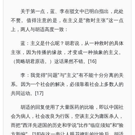
关于第一点，蓝、李在驳文中已明白指出，此处
不赘。值得注意的是，在主义是“救时主张”这一点
上，两人与胡适高度一致：
蓝：主义是什么呢？胡君说，从一种救时的具体
主张，因为传播的缘故，才变成一种抽象的主义。
（简略胡君原语。）这话果然不错。[16]
李：我觉得“问题”与“主义”有不能十分分离的关
系。因为一个社会的解决，必须靠着社会上多数人的
共同运动。[17]
胡适的回复使用了大量医药的比喻，即以中国社
会为病人，社会改良为行医，空谈主义为庸医杀人，
而把“西洋先进国的历史和学说”比作“临症须知”和“验
方新编”。[18]在这一串让人眼花撩乱的比喻后，胡适