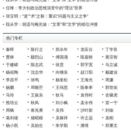
任锋：李大钊政治思维演变中的“理法”世界
张宝明：“道”“术”之裂：重识“问题与主义之争”
段从学：胡适与梅光迪：“文章”和“文学”的错位冲撞
热门专栏
秦晖
陈行之
郑永年
龙应台
丁学良
曹林
鄢烈山
傅国涌
陈嘉映
黄宗智
于建嵘
陈志武
徐贲
郭宇宽
马立诚
杨祖陶
沈志华
向继东
赵汀阳
戴建业
李昌平
张鸣
杨奎松
王海光
周濂
杨鹏
邓晓芒
王缉思
陈奉孝
郭世佑
马玲
王振东
狄马
袁伟时
史啸虎
熊培云
秋风
刘小枫
孟令伟
雷一宁
周枫
蒋兆勇
吴伟
沙叶新
刘瑜
葛剑雄
储昭根
吴稼祥
许之远
袁刚
杨小凯
吴励生
朱学勤
潘维
郑秉文