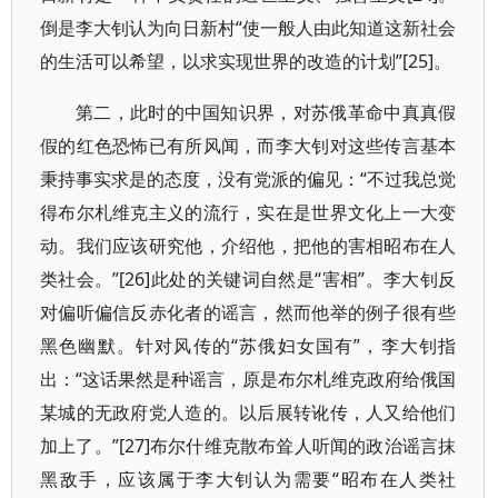
倒是李大钊认为向日新村“使一般人由此知道这新社会
的生活可以希望，以求实现世界的改造的计划”[25]。
第二，此时的中国知识界，对苏俄革命中真真假
假的红色恐怖已有所风闻，而李大钊对这些传言基本
秉持事实求是的态度，没有党派的偏见：“不过我总觉
得布尔札维克主义的流行，实在是世界文化上一大变
动。我们应该研究他，介绍他，把他的害相昭布在人
类社会。”[26]此处的关键词自然是“害相”。李大钊反
对偏听偏信反赤化者的谣言，然而他举的例子很有些
黑色幽默。针对风传的“苏俄妇女国有”，李大钊指
出：“这话果然是种谣言，原是布尔札维克政府给俄国
某城的无政府党人造的。以后展转讹传，人又给他们
加上了。”[27]布尔什维克散布耸人听闻的政治谣言抹
黑敌手，应该属于李大钊认为需要“昭布在人类社