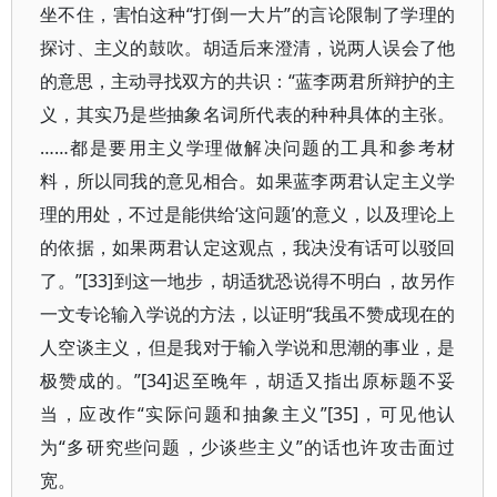
坐不住，害怕这种“打倒一大片”的言论限制了学理的
探讨、主义的鼓吹。胡适后来澄清，说两人误会了他
的意思，主动寻找双方的共识：“蓝李两君所辩护的主
义，其实乃是些抽象名词所代表的种种具体的主张。
……都是要用主义学理做解决问题的工具和参考材
料，所以同我的意见相合。如果蓝李两君认定主义学
理的用处，不过是能供给‘这问题’的意义，以及理论上
的依据，如果两君认定这观点，我决没有话可以驳回
了。”[33]到这一地步，胡适犹恐说得不明白，故另作
一文专论输入学说的方法，以证明“我虽不赞成现在的
人空谈主义，但是我对于输入学说和思潮的事业，是
极赞成的。”[34]迟至晚年，胡适又指出原标题不妥
当，应改作“实际问题和抽象主义”[35]，可见他认
为“多研究些问题，少谈些主义”的话也许攻击面过
宽。