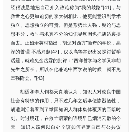
经很诚恳地把自己介入政论称为“我的歧路”[41]，与
救世之心更加迫切的李大钊相比，他更能意识到学术
独立、思想独立的可贵。但是形势比人强，舆论与思
想不分，救时与求真不分的知识界氛围也把胡适裹挟
而去。正如余英时指出，胡适对西方“新奇的学说，高
深的哲理”不感兴趣[42]，仅以高等常识出发探讨哲学
话题，就难免金岳霖的批评：“西洋哲学与名学又非胡
先生之所长，所以在他兼论中西学说的时候，就不免
牵强附会。”[43]
胡适和李大钊都天真地认为，知识人对改良中国
社会有特殊的作用，只不过几年之后李便惨烈牺牲，
胡适则活着看到了举国知识人群体集体覆灭的至暗时
刻。时过境迁，在救亡启蒙的语境早已烟消云散的今
天，知识人该何以自处？该如何界定自己与公共议