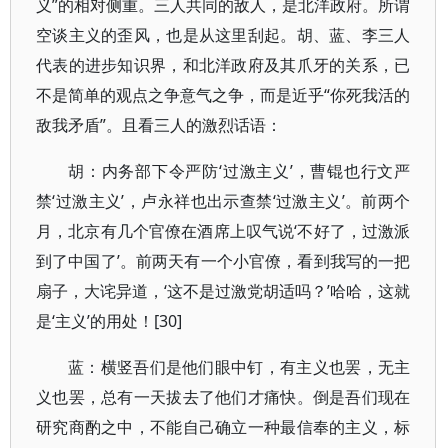
义”的相对侧重。三人共同的敌人，是北洋政府。所谓
空谈主义的歪风，也是从这里刮起。胡、蓝、李三人
代表的进步知识界，和北洋政府及其爪牙的关系，已
不是简单的观点之争意气之争，而是近乎“你死我活的
敌我矛盾”。且看三人的激烈话语：
胡：内务部下令严防‘过激主义’，曹锟也行文严
禁‘过激主义’，卢永祥也出示查禁‘过激主义’。前两个
月，北京有几个官僚在酒席上叹气说‘不好了，过激派
到了中国了’。前两天有一个小官僚，看到我写的一把
扇子，大诧异道，‘这不是过激党胡适吗？’哈哈，这就
是‘主义’的用处！[30]
蓝：横竖吾们是他们眼中钉，有主义也罢，无主
义也罢，总有一天拔去了他们才痛快。倒是吾们现在
研究商酌之中，不能自己确立一种最信奉的主义，标