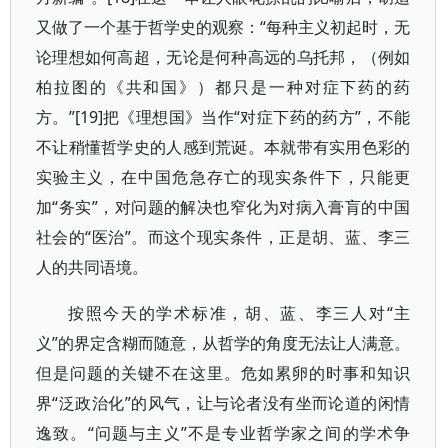
又做了一个基于哲学史的观察：“每种主义初起时，无
论理想如何高超，无论是何种高远的乌托邦，（例如
柏拉图的《共和国》）都只是一种对症下药的药
方。”[19]把《理想国》当作“对症下药的药方”，不能
不让稍懂哲学史的人感到荒诞。本就带有实用色彩的
实验主义，在中国危急存亡的现实条件下，只能更
加“务实”，对问题的解决也窄化为对病入膏肓的中国
社会的“医治”。而这个现实条件，正是胡、蓝、李三
人的共同语境。
按照今天的学术标准，胡、蓝、李三人对“主
义”的界定含糊而随意，从哲学的角度无法让人满意。
但是问题的关键不在这里。危如累卵的时事和知识
界“泛政治化”的风气，让与论者没有坐而论道的闲情
逸致。“问题与主义”不是专业哲学家之间的学术争