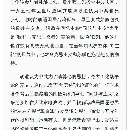
非争论参与者能够自知。后来蓝志先投奔中共边区，
一九五七年去世时遵照其遗嘱被追认为中共党员
[38]。此时的胡适困居台湾孤岛，早已变成如假包换
的反共主义者。胡适在回忆中称“问题与主义”之争
是“我和马克思主义者冲突的第一回合”[39]。他这时
也许或有意或无意地回避，在当年知识界整体“向左
转”的风气中，他对马克思主义和苏联也抱过热切的期
待。
胡适认为中共为了清算他的思想，夸大了这场争
论的意义，通过几篇“早年著述”来论证他的“一切学术
著作背后所隐藏着的阴险动机”[40]。“问题与主义”之
争之所以在大陆家喻户晓，并且被解读成民国思想界
的“左右分裂”“革命派与改良派分裂”，确实与五零年
代的批判胡适运动有关。但是笔者希望指出，胡适自
己的论证策略中已然蕴含着历史悲剧的种子。胡适曾