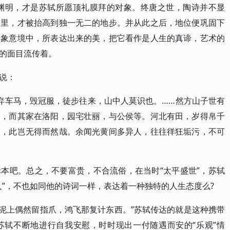
陶渊明，才是苏轼所愿顶礼膜拜的对象。终唐之世，陶诗并不显
这里，才被抬高到独一无二的地步。并从此之后，地位便巩固下
形象意境中，所表达出来的美，把它看作是人生的真谛，艺术的
的面目流传着。
说：
弃车马，毁冠服，徒步往来，山中人莫识也。……然方山子世有
闻，而其家在洛阳，园宅壮丽，与公侯等。河北有田，岁得帛千
中，此岂无得而然哉。余闻光黄间多异人，往往徉狂垢污，不可
本吧。总之，不要富贵，不合流俗，在当时“太平盛世”，苏轼
人”，不也如同他的诗词一样，表达着一种独特的人生态度么?
。泥上偶然留指爪，鸿飞那复计东西。”苏轼传达的就是这种携带
苏轼不断地进行自我安慰，时时现出一付随遇而安的“乐观”情