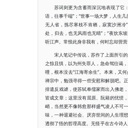
苏词则更为含蓄而深沉地表现了它
语，往事千端”；“世事一场大梦，人生几
无人省，拣尽寒枝不肯栖，寂寞沙洲冷
处，归去，也无风雨也无晴”；“夜饮东
听江声。常恨此身非我有，何时忘却营营
宋人笔记中传说，苏作了上面所引的
之惊且惧，以为州失罪人，急命驾往谒，
哩，根本没去“江海寄余生”。本来，又
禅宗中，勉强寻得一些安慰和解脱吧。
排遣反戏谑，使苏轼奉儒家而出入佛老
皆成文章；这里没有屈原、阮籍的忧愤
峭，当然更不像韩愈那样盛气凌人不可
味，一种退避社会、厌弃世间的人生理
透彻了悟的哲理高度。无怪乎在古今诗人