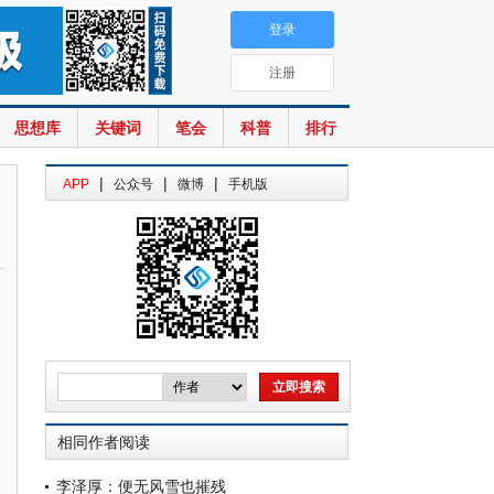
登录
注册
思想库
关键词
笔会
科普
排行
|
|
|
APP
公众号
微博
手机版
相同作者阅读
李泽厚：便无风雪也摧残