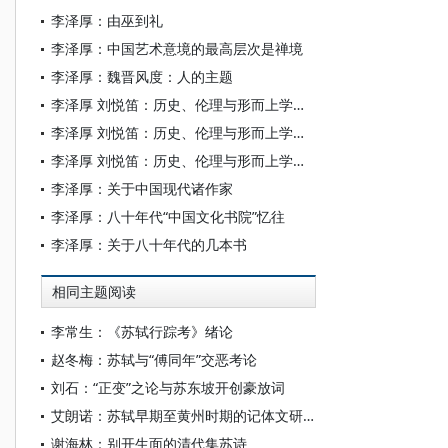
李泽厚：由巫到礼
李泽厚：中国艺术意境的最高层次是禅境
李泽厚：魏晋风度：人的主题
李泽厚 刘悦笛：历史、伦理与形而上学（下）
李泽厚 刘悦笛：历史、伦理与形而上学（中）
李泽厚 刘悦笛：历史、伦理与形而上学（上）
李泽厚：关于中国现代诸作家
李泽厚：八十年代“中国文化书院”忆往
李泽厚：关于八十年代的几本书
相同主题阅读
李常生：《苏轼行踪考》绪论
赵冬梅：苏轼与“傅同年”交恶考论
刘石：“正变”之论与苏东坡开创豪放词
艾朗诺：苏轼早期至黄州时期的记体文研究
谢海林：别开生面的清代集苏诗