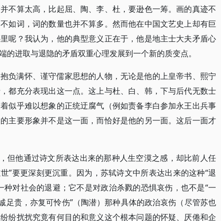
身并不算太高，比起屈、陶、李、杜，要逊色一筹。画的真迹不
文不如词，词的数量也并不算多。然而他在中国文艺史上却有巨
哪里呢？我认为，他的典型意义正在于，他是地主士大夫矛盾心
端的进取与退隐的矛盾双重心理发展到一个新的质变点。
、抱负满怀、谨守儒家思想的人物，无论是他的上皇帝书、熙宁
行，都充分表现出这一点。这上与杜、白、韩，下与后代无数士
带着似乎难以想象的正统迂腐气（例如责备李白参加永王出兵事
人的主要形象并不是这一面，而恰好是他的另一面。这后一面才
”，但他通过诗文所表达出来的那种人生空漠之感，却比前人任
“遁世”要更深刻更沉重。因为，苏轼诗文中所表达出来的这种“退
一种对社会的退避；它不是对政治杀戮的恐惧哀伤，也不是“一
华诚足贵，亦复可怜伤”（陶潜）那种具体的政治哀伤（尽管苏也
的纷纷扰扰究竟有何目的和意义这个根本问题的怀疑、厌倦和企