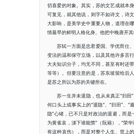
切喜爱的对象。其实，苏的文艺成就本
可复见，就其他说，则字不如诗文，诗
大影响，是美学史中重要人物，道理在
情最早的鲜明人格化身。他把中晚唐开其
苏轼一方面是忠君爱国、学优而仕
变法的温和保守立场，以及其他许多言
大夫知识分子，均无不同，甚至有时还
等等）。但要注意的是，苏东坡留给后
是苏之所以为苏的关键所在。
苏一生并未退隐，也从未真正“归田
何口头上或事实上的“退隐”、“归田”、
隐”心绪，已不只是对政治的退避，而是
为黄雀哀，涕下谁能禁”（阮籍），“荣
有这种哀伤），而是对整个人生、世上