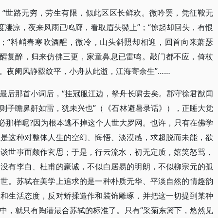
：“世路无穷，劳生有限，似此区区长鲜欢。微吟罢，凭征鞍无
度凄凉，夜来风雨已鸣廊，看取眉头鬓上”；“惊起却回头，有恨
”；“料峭春寒吹酒醒，微冷，山头斜照却相迎，回首向来萧瑟
坡醒复醉，归来仿佛三更，家童鼻息已雷鸣。敲门都不应，倚杖
。夜阑风静縠纹平，小舟从此逝，江海寄余生”……
最后那首小词后，“挂冠服江边，拏舟长啸去矣。郡守徐君猷闻
则子瞻鼻鼾如雷，犹未兴也”（《石林避暑录话》），正睡大觉
何必那样呢?因为根本逃不掉这个人世大罗网。也许，只有在佛学
正是这种对整体人生的空幻、悔悟、淡漠感，求超脱而未能，欲
，谈世事而颇作玄思；于是，行云流水，初无定质，嬉笑怒骂，
，没有李白、杜甫的豪诚，不似白居易的明朗，不似柳宗元的孤
一世。苏轼在美学上追求的是一种朴质无华、平淡自然的情趣韵
想和生活态度，反对矫揉造作和装饰雕琢，并把这一切提到某种
中，就只有陶潜最合苏轼的标准了。只有“采菊东篱下，悠然见