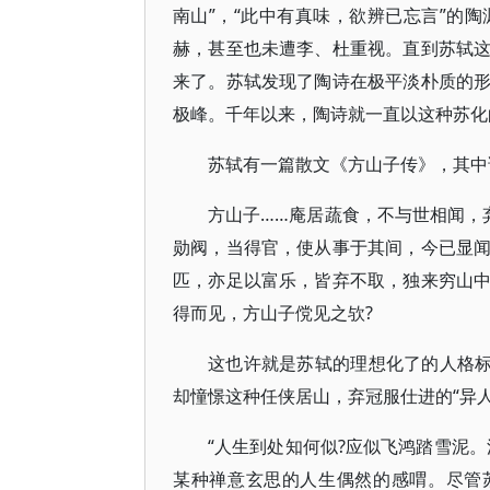
南山”，“此中有真味，欲辨已忘言”的
赫，甚至也未遭李、杜重视。直到苏轼
来了。苏轼发现了陶诗在极平淡朴质的
极峰。千年以来，陶诗就一直以这种苏化
苏轼有一篇散文《方山子传》，其中
方山子……庵居蔬食，不与世相闻，
勋阀，当得官，使从事于其间，今已显
匹，亦足以富乐，皆弃不取，独来穷山
得而见，方山子傥见之欤?
这也许就是苏轼的理想化了的人格标
却憧憬这种任侠居山，弃冠服仕进的“异
“人生到处知何似?应似飞鸿踏雪泥
某种禅意玄思的人生偶然的感喟。尽管