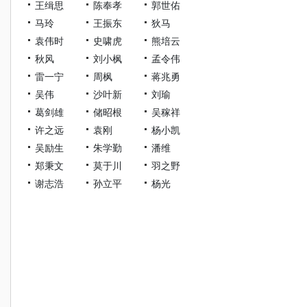
王缉思
陈奉孝
郭世佑
马玲
王振东
狄马
袁伟时
史啸虎
熊培云
秋风
刘小枫
孟令伟
雷一宁
周枫
蒋兆勇
吴伟
沙叶新
刘瑜
葛剑雄
储昭根
吴稼祥
许之远
袁刚
杨小凯
吴励生
朱学勤
潘维
郑秉文
莫于川
羽之野
谢志浩
孙立平
杨光