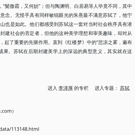
，“鬓微霜，又何妨”；但与陶渊明、白居易等人毕竟不同，其中
世意念。无怪乎具有同样敏锐眼光的朱熹最不满意苏轼了，他宁
船山也是如此。他们都感受到苏轼这一套对当时社会秩序具有潜
做封建社会的否定者，但他的这种美学理想和审美趣味，却对从
，起了重要的先驱作用。直到《红楼梦》中的“悲凉之雾，遍布
的成果。苏轼在后期封建美学上的深远的典型意义，其实就在这
进入
李泽厚
的专栏 进入专题：
苏轼
g.com）
ata/113148.html