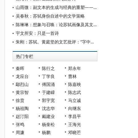
山雨微：副文本的生成与经典的重塑——苏轼词序的“变”与“辨”
吴春秋：苏轼身份自述中的文学策略
陈琳琳：想象与召唤：论苏轼画像及其文化史意义
宇文所安：只是一首诗
朱刚：苏轼、黄庭坚的文艺批评：“字中有笔”与“句中有眼”
热门专栏
秦晖
陈行之
郑永年
龙应台
丁学良
曹林
鄢烈山
傅国涌
陈嘉映
黄宗智
于建嵘
陈志武
徐贲
郭宇宽
马立诚
杨祖陶
沈志华
向继东
赵汀阳
戴建业
李昌平
张鸣
杨奎松
王海光
周濂
杨鹏
邓晓芒