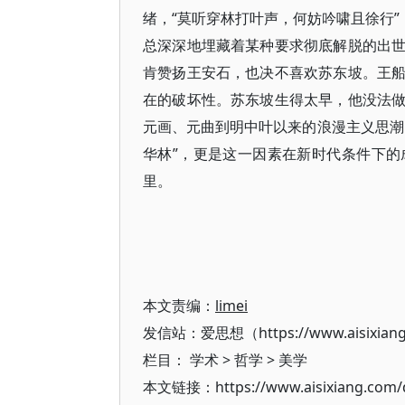
绪，“莫听穿林打叶声，何妨吟啸且徐行”
总深深地埋藏着某种要求彻底解脱的出
肯赞扬王安石，也决不喜欢苏东坡。王
在的破坏性。苏东坡生得太早，他没法
元画、元曲到明中叶以来的浪漫主义思潮
华林”，更是这一因素在新时代条件下
里。
本文责编：
limei
发信站：爱思想（https://www.aisixian
栏目：
学术
>
哲学
>
美学
本文链接：https://www.aisixiang.com/d