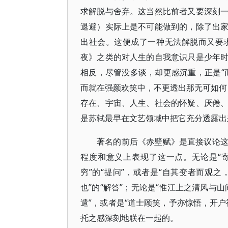
求解脱与舍弃。这当然比前者又要深刻
退避）实际上是不可能做到的，除了出
出社会。这便成了一种无法解脱而又要
夜》之类的对人生的自我意识只是少年
相反，尽管没多谈，却更感沉重，正是“
而就在强颜欢笑中，不更透出那无可如何
存在、宇宙、人生、社会的怀疑、厌倦
是苏轼最早在文艺领域中把它充分透露出
著名的前后《赤壁赋》是直接议论
程度和意义上表现了这一点。无论是“
穷”的“提问”，或者是“自其变者而观
也”的“解答”；无论是“惟江上之清风与
遣”，或者是“道士顾笑，予亦惊悟，开
托之感深刻地联在一起的。