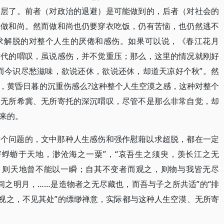
一层了。前者（对政治的退避）是可能做到的，后者（对社会的
家做和尚。然而做和尚也仍要穿衣吃饭，仍有苦恼，也仍然逃不
求解脱的对整个人生的厌倦和感伤。如果可以说，《春江花月
时代的喟叹，虽说感伤，并不觉重压；那么，这里的情况就刚好
而今识尽愁滋味，欲说还休，欲说还休，却道天凉好个秋”。然
，黄昏日暮的沉重伤感么?这种整个人生空漠之感，这种对整个
、无所希冀、无所寄托的深沉喟叹，尽管不是那么非常自觉，却
来的。
这个问题的，文中那种人生感伤和强作慰藉以求超脱，都在一定
寄蜉蝣于天地，渺沧海之一粟”，“哀吾生之须臾，羡长江之无
之，则天地曾不能以一瞬；自其不变者而观之，则物与我皆无尽
山间之明月，……是造物者之无尽藏也，而吾与子之所共适”的“排
户视之，不见其处”的缥缈禅意，实际都与这种人生空漠、无所寄