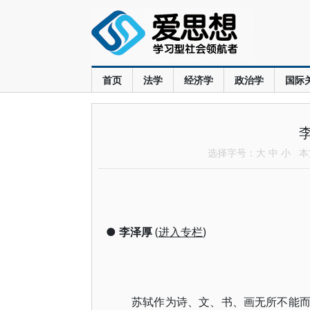
首页
法学
经济学
政治学
国际
选择字号：
大
中
小
本文
●
李泽厚
(
进入专栏
)
苏轼作为诗、文、书、画无所不能