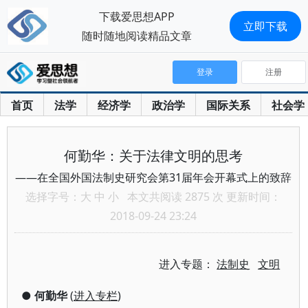
下载爱思想APP
立即下载
随时随地阅读精品文章
登录
注册
首页
法学
经济学
政治学
国际关系
社会学
何勤华：关于法律文明的思考
——在全国外国法制史研究会第31届年会开幕式上的致辞
选择字号：
大
中
小
本文共阅读 2875 次 更新时间：
2018-09-24 23:24
进入专题：
法制史
文明
●
何勤华
(
进入专栏
)