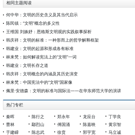
相同主题阅读
何中华：文明的历史含义及其当代启示
陈民镇：“文明”概念的多义性
王维国 刘姝妤：恩格斯文明观的实践叙事探析
韩庆祥：文明的标准：一种形而上的哲学解释框架
韩建业：文明的起源和形成各有标准
林来梵：如何解读宪法上的“文明”一词
韩建业：文明长存之道
韩庆祥：文明概念的内涵及其历史演变
林来梵：中国宪法中的“文明”国家像
佩里·安德森：文明的标准与国际法——在华东师范大学的演讲
热门专栏
秦晖
陈行之
郑永年
龙应台
丁学良
曹林
鄢烈山
傅国涌
陈嘉映
黄宗智
于建嵘
陈志武
徐贲
郭宇宽
马立诚