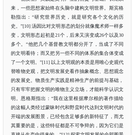
来，一些思想家始终在头脑中建构文明世界。斯宾格
勒指出：
“研究世界历史，就是研究各个文化的历
史。”[10] 汤因比对文明形态的划分就像魔术师一样多
变，文明形态起初是21个，后来又演变成26个以及30
多个。“他把几个基督教文明都分开了，当成了不同
的文明看待；而又把另一些不同的体系的集合体变成
了一个文明。”[11] 以上文明观的本质是用唯心史观代
替唯物史观，把文明发展史看作抽象概念、思想观念
的发展史。物质生产实践是精神生产的前提与基础，
只有牢牢把握文明的唯物主义立场，才能科学认识文
明。恩格斯指出：“我在这里根据摩尔根的著作描绘
的这幅人类经过蒙昧时代和野蛮时代达到文明时代的
开端的发展图景，已经包含足够多的新特征了，而尤
其重要的是，这些特征都是不可争辩的，因为它们是
直接从生产中得来的。”[12] 探索文明发展的全部图景