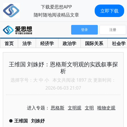
下载爱思想APP
立即下载
随时随地阅读精品文章
登录
注册
首页
法学
经济学
政治学
国际关系
社会学
王维国 刘姝妤：恩格斯文明观的实践叙事探
析
选择字号：
大
中
小
本文共阅读 1897 次 更新时间：
2026-06-03 21:07
进入专题：
恩格斯
文明观
文明
唯物史观
●
王维国
刘姝妤