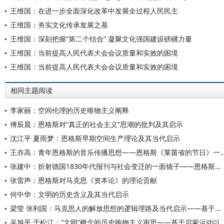
王维国：在进一步全面深化改革中发展全过程人民民主
王维国：夯实文化传承发展之基
王维国：深刻把握“第二个结合” 凝聚文化强国建设磅礴力量
王维国：当前提高人民代表大会会议质量和实效的困境
王维国：当前提高人民代表大会会议质量和实效的困境
相同主题阅读
李家丽：空间伦理的历史唯物主义阐释
傅辰晨：恩格斯对“真正的社会主义”思潮的批判及其启示
沈江平 夏雨梦：恩格斯早期空间生产理论及其当代启示
王亦高：青年恩格斯的音乐传播思想——恩格斯《莱茵省的
张建中：折射德国1830年代报刊与社会变迁的一面镜子——恩格斯《刊物》一文考证
张雷声：恩格斯对马克思《资本论》的理论贡献
何中华：文明的历史含义及其当代启示
梁莹 张利国：马克思人的解放思想的逻辑理路及当代启示——基于《〈黑格尔法哲学批判〉导言》的探究
吴旭平 于松江：“文明”概念的历史唯物主义审思——基于启蒙运动以