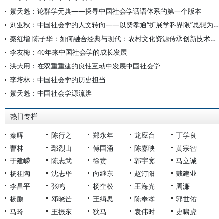
景天魁：论群学元典——探寻中国社会学话语体系的第一个版本
刘亚秋：中国社会学的人文转向——以费孝通“扩展学科界限”思想为基础
秦红增 陈子华：如何融合经典与现代：农村文化资源传承创新技术方略讨论
李友梅：40年来中国社会学的成长发展
洪大用：在双重重建的良性互动中发展中国社会学
李培林：中国社会学的历史担当
景天魁：中国社会学源流辨
热门专栏
秦晖
陈行之
郑永年
龙应台
丁学良
曹林
鄢烈山
傅国涌
陈嘉映
黄宗智
于建嵘
陈志武
徐贲
郭宇宽
马立诚
杨祖陶
沈志华
向继东
赵汀阳
戴建业
李昌平
张鸣
杨奎松
王海光
周濂
杨鹏
邓晓芒
王缉思
陈奉孝
郭世佑
马玲
王振东
狄马
袁伟时
史啸虎