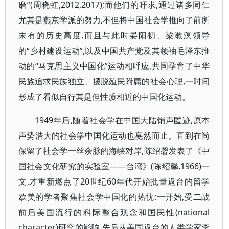
磨”(周晓虹,2012,2017);而他们的吁求,通过诸多同仁
尤其是燕京学派的努力,不但将中国社会学推向了前所
未有的历史高度,而且与此时晏阳初、梁漱溟领导
的“乡村建设运动”,以及中国共产党及其领袖毛泽东推
动的“马克思主义中国化”运动相呼应,共同孕育了中华
民族追求民族独立、摆脱殖民附庸的社会心理,一时间
形成了看似自行其是但性质相近的中国化运动。
1949年后,随着社会学在中国大陆销声匿迹,原本
声势浩大的社会学中国化运动也戛然而止。直到在尚
保留了社会学一丝余脉的海峡对岸,陈绍馨发表了《中
国社会文化研究的实验室——台湾》(陈绍馨,1966)一
文,才重新燃点了20世纪60年代开始批量返台的留学
欧美的学者聚焦社会学中国化的热忱:一开始,受二战
前后美国流行的科际整合观念和国民性(national
character)研究的影响,先后从美国返台的人类学家李