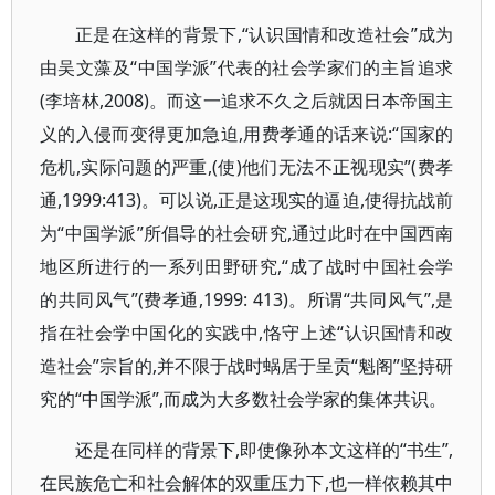
正是在这样的背景下,“认识国情和改造社会”成为
由吴文藻及“中国学派”代表的社会学家们的主旨追求
(李培林,2008)。而这一追求不久之后就因日本帝国主
义的入侵而变得更加急迫,用费孝通的话来说:“国家的
危机,实际问题的严重,(使)他们无法不正视现实”(费孝
通,1999:413)。可以说,正是这现实的逼迫,使得抗战前
为“中国学派”所倡导的社会研究,通过此时在中国西南
地区所进行的一系列田野研究,“成了战时中国社会学
的共同风气”(费孝通,1999: 413)。所谓“共同风气”,是
指在社会学中国化的实践中,恪守上述“认识国情和改
造社会”宗旨的,并不限于战时蜗居于呈贡“魁阁”坚持研
究的“中国学派”,而成为大多数社会学家的集体共识。
还是在同样的背景下,即使像孙本文这样的“书生”,
在民族危亡和社会解体的双重压力下,也一样依赖其中