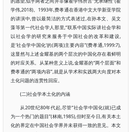
的愿望,似乎两者之间并非像翟学伟所言“无承继性”(翟
学伟,2018)。1993年,费孝通在香港中文大学新亚学院
的讲演中,曾以最简洁的方式表述过,在孙本文、吴文
藻等第一代社会学人那里,“联系中国实际讲社会学和
以社会学的研究来服务于中国社会的改革和建设,
是‘社会学中国化’的(两项)主要内容”(费孝通,1999:7),
这显然与上述金耀基的两个层次的中国化存在着鲜明
的对应关系。从某种意义上说,金耀基的“两个层面”和
费孝通的“两项内容”,就是从学术和实践两大向度对本
土化问题的连贯性回应。
(二)社会学本土化的内涵
从20世纪80年代起,尽管“社会学中国化(就)已成
为一个热门的题目”(林南,1985),但时至今日,有关本土
化的界定在中国社会学界并未获得一致的意见。本文