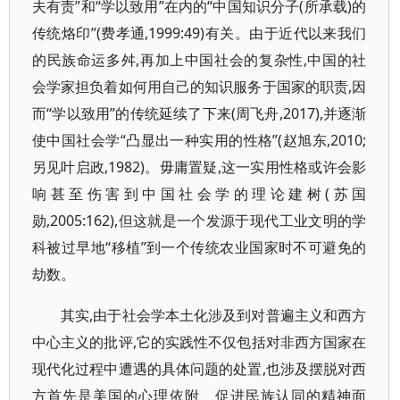
夫有责”和“学以致用”在内的“中国知识分子(所承载)的
传统烙印”(费孝通,1999:49)有关。由于近代以来我们
的民族命运多舛,再加上中国社会的复杂性,中国的社
会学家担负着如何用自己的知识服务于国家的职责,因
而“学以致用”的传统延续了下来(周飞舟,2017),并逐渐
使中国社会学“凸显出一种实用的性格”(赵旭东,2010;
另见叶启政,1982)。毋庸置疑,这一实用性格或许会影
响甚至伤害到中国社会学的理论建树(苏国
勋,2005:162),但这就是一个发源于现代工业文明的学
科被过早地“移植”到一个传统农业国家时不可避免的
劫数。
其实,由于社会学本土化涉及到对普遍主义和西方
中心主义的批评,它的实践性不仅包括对非西方国家在
现代化过程中遭遇的具体问题的处置,也涉及摆脱对西
方首先是美国的心理依附、促进民族认同的精神面