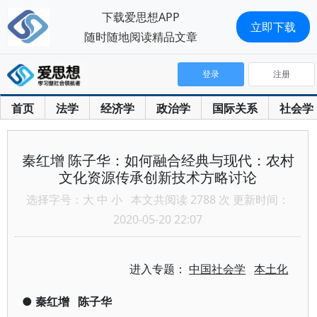
下载爱思想APP
立即下载
随时随地阅读精品文章
登录
注册
首页
法学
经济学
政治学
国际关系
社会学
秦红增 陈子华：如何融合经典与现代：农村
文化资源传承创新技术方略讨论
选择字号：
大
中
小
本文共阅读 2788 次 更新时间：
2020-05-20 22:07
进入专题：
中国社会学
本土化
●
秦红增
陈子华