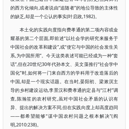
的西方化倾向,或者说由“追随者”的地位导致的主体性
的缺乏,却是一个公认的事实(叶启政,1982)。
本土化的实践向度指向费孝通的第二项内容或金
耀基的第二个层面,即前述“以社会学的研究来服务于
中国社会的改革和建设”,或“使它与中国的社会发生关
系,为中国所用”。今天这类表述可能已经成为一种“套
话”,但在20世纪30年代孙本文、吴文藻推行“社会学中
国化”时,如何将一门来自西方的学科用于改造落后的
中国,却是一个现实话题。在当时,晏阳初、梁漱溟主
导的乡村建设运动,李景汉和费孝通的定县与“江村”调
查,陈瀚笙的农村研究,虽对中国社会矛盾的认识有
异、提出的解决方案不同,但在实践向度上却高度趋同
——都希望能够“谋中国农村问题之根本解决”(阎
明,2010:238)。