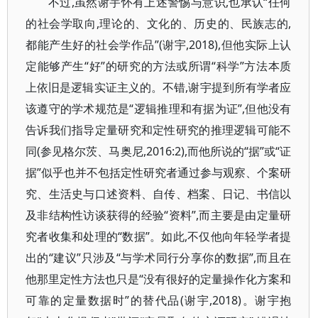
不过,虽然谢宇怀有上述警惕与意识,也承认“任何
的社会学取向,理论的、文化的、历史的、民族志的,
都能产生好的社会学作品”(谢宇,2018),但他实际上认
定能够产生“好”的研究的方法或所谓“科学”方法本质
上依旧是逻辑实证主义的。不错,谢宇提到所有学者应
该遵守的学术规范是“逻辑推理和有据为证”,但他没有
告诉我们指导定量研究和定性研究的推理逻辑可能不
同(参见格尔茨、马奥尼,2016:2),而他所说的“据”或“证
据”似乎也并不包括定性研究者通过参与观察、个案研
究、生活史与口述资料、自传、档案、日记、书信以
及非结构性访谈获得的经验“资料”,而主要是由定量研
究者收集和处理的“数据”。如此,不仅他向年轻学者提
出的“建议”只涉及“与学术同行分享你的数据”,而且在
他那里定性方法也只是“没有很好的定量操作化方案和
可靠的定量数据时”的替代品(谢宇,2018)。谢宇抱