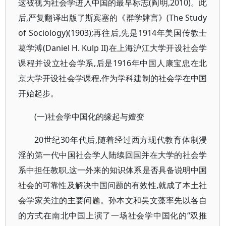
这被视为社会学进入中国的最早标志(阎明,2010)。此
后,严复翻译出版了斯宾塞的《群学肄言》(The Study
of Sociology)(1903);再往后,先是1914年美国传教士
葛学溥(Daniel H. Kulp II)在上海沪江大学开设社会学
课程并设立社会学系,后是1916年中国人康宝忠在北
京大学开设社会学课程,作为学科建制的社会学在中国
开始起步。
(一)社会学中国化的缘起与嬗变
20世纪30年代后,随着经过西方现代教育体制浸
淫的第一代中国社会学人陆续回国并在大学的社会学
系中担任教职,这一外来的知识体系是否具备说明中国
社会的可靠性及解决中国问题的有效性,就成了本土社
会学家关注的主要问题。孙本文和吴文藻率先以各自
的方式在南北中国上演了一场社会学中国化的“双推