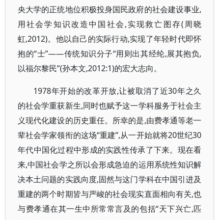
央大学的正统地位积极投身国民政府的社会建设事业,
用社会学知识改造中国社会,实现救亡图存(周晓
虹,2012)。他以自己的实际行动,实现了年轻时代即怀
抱的“士”——传统知识分子“用则出其经纶,展其抱负,
以福尔黎民”(孙本文,2012:1)的宏大志向。
1978年开始的改革开放,让被取消了近30年之久
的社会学重获新生,同时也赋予这一学科服务于社会主
义现代化建设的历史重任。所幸的是,由费孝通等老一
辈社会学家领衔的这场“重建”,从一开始就将20世纪30
年代中国化过程中形成的实践性传承了下来。现在看
来,中国社会学之所以会形成急迫的运用系统性知识解
决本土问题的实践向度,固然与这门学科在中国引进及
重建的两个时期皆与严峻的社会现实直面相向有关,也
与费孝通在其一生中所常常言及的包括“天下兴亡,匹