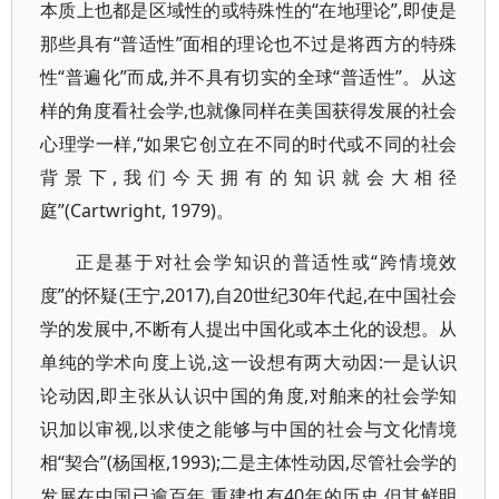
本质上也都是区域性的或特殊性的“在地理论”,即使是
那些具有“普适性”面相的理论也不过是将西方的特殊
性“普遍化”而成,并不具有切实的全球“普适性”。从这
样的角度看社会学,也就像同样在美国获得发展的社会
心理学一样,“如果它创立在不同的时代或不同的社会
背景下,我们今天拥有的知识就会大相径
庭”(Cartwright, 1979)。
正是基于对社会学知识的普适性或“跨情境效
度”的怀疑(王宁,2017),自20世纪30年代起,在中国社会
学的发展中,不断有人提出中国化或本土化的设想。从
单纯的学术向度上说,这一设想有两大动因:一是认识
论动因,即主张从认识中国的角度,对舶来的社会学知
识加以审视,以求使之能够与中国的社会与文化情境
相“契合”(杨国枢,1993);二是主体性动因,尽管社会学的
发展在中国已逾百年,重建也有40年的历史,但其鲜明