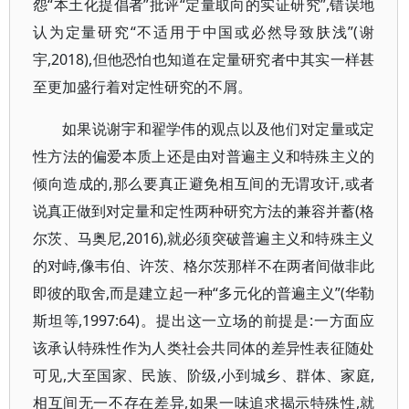
怨“本土化提倡者”批评“定量取向的实证研究”,错误地
认为定量研究“不适用于中国或必然导致肤浅”(谢
宇,2018),但他恐怕也知道在定量研究者中其实一样甚
至更加盛行着对定性研究的不屑。
如果说谢宇和翟学伟的观点以及他们对定量或定
性方法的偏爱本质上还是由对普遍主义和特殊主义的
倾向造成的,那么要真正避免相互间的无谓攻讦,或者
说真正做到对定量和定性两种研究方法的兼容并蓄(格
尔茨、马奥尼,2016),就必须突破普遍主义和特殊主义
的对峙,像韦伯、许茨、格尔茨那样不在两者间做非此
即彼的取舍,而是建立起一种“多元化的普遍主义”(华勒
斯坦等,1997:64)。提出这一立场的前提是:一方面应
该承认特殊性作为人类社会共同体的差异性表征随处
可见,大至国家、民族、阶级,小到城乡、群体、家庭,
相互间无一不存在差异,如果一味追求揭示特殊性,就