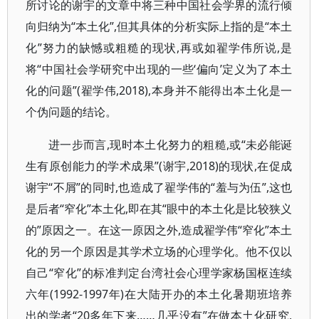
所讨论的谢宇的文章中将三种中国社会学界的流行倾
向归纳为“本土化”,但其具体的分析实际上指的是“本土
化”努力的缺憾或粗糙的现状,再或如翟学伟所说,是
将“中国社会学研究中出现的一些‘偏向’定义为了本土
化的问题”(翟学伟,2018),本身并不能得出本土化是一
个伪问题的结论。
进一步而言,现时本土化努力的粗糙,或“未必能诞
生有原创能力的学术成果”(谢宇,2018)的现状,在促成
谢宇“不屑”的同时,也造成了翟学伟的“羞与为伍”,这也
是后者“窄化”本土化,即在其“眼中的本土化是比较狭义
的”原因之一。在这一原因之外,造成翟学伟“窄化”本土
化的另一个原因是其学术立场的心理学化。他不仅以
自己“窄化”的标准判定台湾社会心理学家杨国枢连续
六年(1992-1997年)在大陆开办的本土化暑期班培养
出的学者“20多年下来……几乎没有”在做本土化研究,