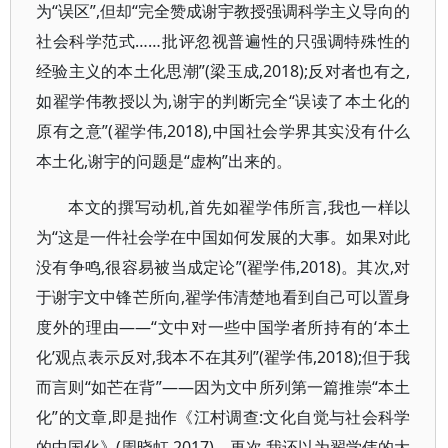
为“误区”,但却“完全赞成谢宇教授强调科学主义导向的
社会科学范式……批评忽视普遍性的只强调特殊性的
经验主义的本土化思潮”(梁玉成,2018);反对者也有之,
如翟学伟教授以为,谢宇的判断完全“误读了本土化的
原有之意”(翟学伟,2018),中国社会学界其实没有什么
本土化,谢宇的问题是“虚构”出来的。
本文的撰写动机,首先如翟学伟所言,我也一样以
为“这是一件社会学在中国如何发展的大事。如果对此
没有争鸣,很容易被当成定论”(翟学伟,2018)。其次,对
于谢宇文中锋芒所向,翟学伟清楚地看到自己可以置身
度外的理由——“文中对一些中国学者所持有的‘本土
化’观点表示反对,我本不在其列”(翟学伟,2018);但于我
而言则“如芒在背”——因为文中所列第一篇推崇“本土
化”的文章,即是拙作《江村调查:文化自觉与社会科学
的中国化》(周晓虹,2017)。再次,我还以为翟学伟的大