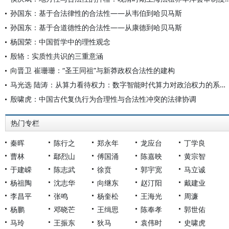
孙国东：基于合法律性的合法性——从韦伯到哈贝马斯
孙国东：基于合道德性的合法性——从康德到哈贝马斯
杨国荣：中国哲学中的理性观念
殷辂：实质性共识的三重意涵
向晋卫 崔珊珊：“圣王同祖”与新莽政权合法性的建构
马光选 陆涛：从算力看待权力：数字智能时代算力对政治权力的系统性改造论纲
殷啸虎：中国古代复仇行为合理性与合法性冲突的法律协调
热门专栏
秦晖
陈行之
郑永年
龙应台
丁学良
曹林
鄢烈山
傅国涌
陈嘉映
黄宗智
于建嵘
陈志武
徐贲
郭宇宽
马立诚
杨祖陶
沈志华
向继东
赵汀阳
戴建业
李昌平
张鸣
杨奎松
王海光
周濂
杨鹏
邓晓芒
王缉思
陈奉孝
郭世佑
马玲
王振东
狄马
袁伟时
史啸虎