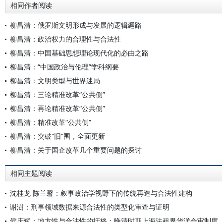
相同作者阅读
柳昌清：俄罗斯文明形成与发展的逻辑廻路
柳昌清：政治权力的合理性与合法性
柳昌清：中国基础思想理论现代化的必由之路
柳昌清：“中国政治与伦理”学科纲要
柳昌清：文明类型与世界迷局
柳昌清：三论精准改革“公共侧”
柳昌清：再论精准改革“公共侧”
柳昌清：精准改革“公共侧”
柳昌清：突破“旧”围，全面更新
柳昌清：关于国企改革几个重要问题的探讨
相同主题阅读
沈桂龙 陈兰馨：叙事政治学视野下的传统再造与合法性建构
谢澍：刑事领域数据来源合法性的类型化审查与证明
侯庆斌：地方性与合法性的扞格：晚清时期上海法租