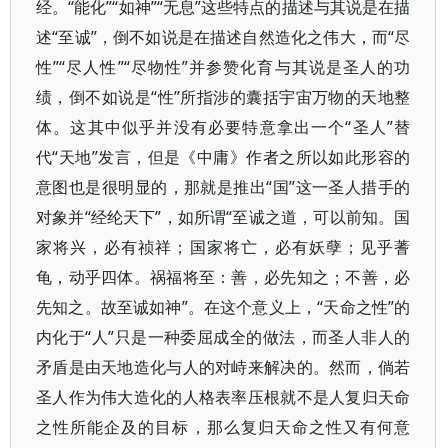
经。“能化”“如神”“无息”这些特点的描述与其说是在描
述“至诚”，倒不如说是在描述自然造化之伟大，而“尽
性”“尽人性”“尽物性”并参赞化育与其说是圣人的功
绩，倒不如说是“性”所指涉的囊括宇宙万物的天地整
体。这其中似乎并没有必要特意拿出一个“圣人”替
代“天地”发言，但是《中庸》作者之所以如此形容的
意图也是很明显的，那就是推出“国”这一圣人措手的
对象并“经纶天下”，如所谓“至诚之道，可以前知。国
家将兴，必有祯祥；国家将亡，必有妖孽；见乎蓍
龟，动乎四体。祸福将至：善，必先知之；不善，必
先知之。故至诚如神”。在这个意义上，“天命之性”的
内化于“人”只是一种委屈成全的做法，而圣人非人的
矛盾是由天地造化与人的对峙来解决的。然而，倘若
圣人作为伟大造化的人格表率压根就不是人复归天命
之性所能企及的目标，那么复归天命之性又有何意