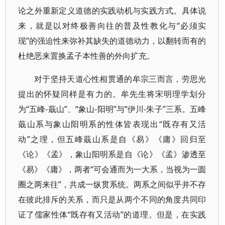
论之外重新定义道德的实践动机与实践方式。具体说
来，就是以对终极善向往的普及性教化与“必须实
现”的强迫性来弥补其缺失的道德动力，以翻转而有的
杜绝恶来置换孟子本性善的外向扩充。
对于坚持天道心性相贯通的牟宗三而言，劳思光
提出的怀疑同样是有力的。牟先生将宋明理学划分
为“五峰-蕺山”、“象山-阳明”与“伊川-朱子”三系。五峰
蕺山系与象山阳明系的性体皆表现出“既存有又活
动”之理，但五峰蕺山系是自《易》《庸》回归至
《论》《孟》，象山阳明系是自《论》《孟》渗透至
《易》《庸》，两者“可会通而为一大系，当视为一圆
圈之两来往”，共成一纵贯系统。两系之间似乎并不存
在彼此排斥的关系，而只是从两个不同的角度共同印
证了儒家性体“既存有又活动”的道理。但是，在实践