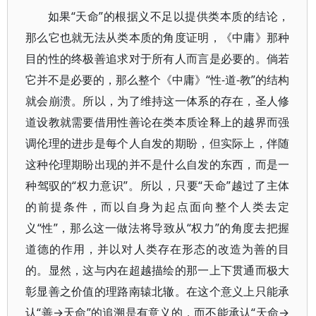
如果“天命”的根据义不足以提供类本质的结论，
那么它也就无法从类本质的角度证明，《中庸》那种
目的性的终极善追求对于所有人而言是必要的。倘若
它并不是必要的，那么整个《中庸》“性-道-教”的结构
就会崩溃。所以，为了维持这一体系的存在，圣人修
道设教就需要借用性善论在类本质诠释上的越界而强
调伦理的进步是每个人自发的期盼，但实际上，伴随
这种伦理期盼出现的并不是什么自发的东西，而是一
种驾驭的“权力意识”。所以，只要“天命”越过了主体
的前提条件，而以自身为起点面向整个人类去定
义“性”，那么这一做法将导致从“权力”的角度去把握
道德的作用，并以对人类存在形态的改造为善的目
的。显然，这与内在超越描绘的那一上下贯通而极大
彰显善之价值的理路南辕北辙。在这个意义上只能承
认“善→天命”的追溯是有意义的，而不能承认“天命→