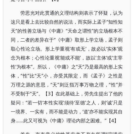
劳思光对此贯通的义理结构则表示了怀疑，认为
这只是看上去比较自然的说法，而实际上孟子“知性知
天”的性善立场与《中庸》“天命之谓性”的立场根本不
同，二者的差异在于“《中庸》取形上学立场，孟子则
取心性论立场。形上学重视‘有或无’，故必以‘实体’观
念为根本；心性论重视‘能或不能’，故以‘主体’或‘主宰
性’为根本”。所以，《中庸》之“天”乃是最高的形上实
体，“性”比“天”小，亦受其限定，而《孟子》之性是
万理之源的意思，“天”则泛指万事万物之理，“性”并
不受制于“天”。【3】在此基础上，劳先生提出了他的
疑问：“若一切‘本性实现’须待‘至德’之人，则‘诚’只是
一境界、一实有，而不能是动力，‘道’亦不能实现其自
身……此又可视为《中庸》理论内部之困难。”【4】