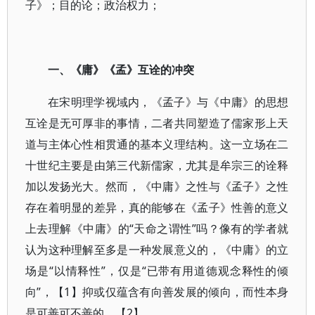
子》；目的论；政治权力；
一、《庸》《孟》互诠的冲突
在宋明理学视域内，《孟子》与《中庸》的思想
互诠是无可厚非的事情，二者共同塑造了儒家形上天
道与主体心性相贯通的基本义理结构。这一立场在二
十世纪主要是由第三代新儒家，尤其是牟宗三的诠释
加以发扬光大。然而，《中庸》之性与《孟子》之性
存在着明显的差异，真的能够在《孟子》性善的意义
上去理解《中庸》的“天命之谓性”吗？像有的学者就
认为这种理解至多是一种发展意义的，《中庸》的立
场是“以情释性”，仅是“已带有用道德观念释性的倾
向”，【1】抑或仅蕴含有向善发展的倾向，而性本身
是可善可不善的。【2】