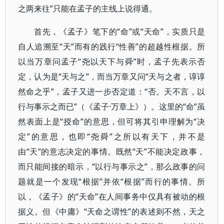
之两来往”只能在孟子的主线上说得通。
首先，《孟子》笔下的“命”或“天命”，实质只是
自人追溯至“天”而有的践行“性善”的超越性根据。所
以当万章问孟子“尧以天下与舜”时，孟子先表示否
定，认为是“天与之”，而当万章又问“天与之者，谆谆
然命之乎”，孟子又进一步否定道：“否。天不言，以
行与事示之而已”（《孟子·万章上》）。这里的“命”虽
然表面上是“授命”的意思，但可将其引申理解为“决
定”的意思，也即“尧舜”之所以有天下，并不是
由“天”的意志决定的事情。既然“天”不能决定政事，
而只能间接的暗示，“以行与事示之”，那么政事的问
题就是一个发现“根据”并依“根据”而行的事情。所
以，《孟子》的“天命”在人间事务中仅具有被动的根
据义。但《中庸》“天命之谓性”的表述则不然，天之