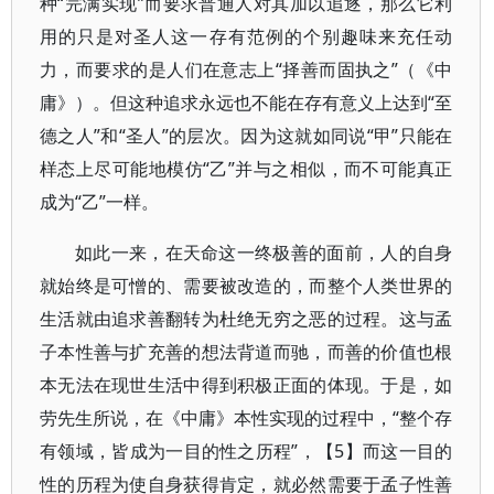
种“完满实现”而要求普通人对其加以追逐，那么它利
用的只是对圣人这一存有范例的个别趣味来充任动
力，而要求的是人们在意志上“择善而固执之”（《中
庸》）。但这种追求永远也不能在存有意义上达到“至
德之人”和“圣人”的层次。因为这就如同说“甲”只能在
样态上尽可能地模仿“乙”并与之相似，而不可能真正
成为“乙”一样。
如此一来，在天命这一终极善的面前，人的自身
就始终是可憎的、需要被改造的，而整个人类世界的
生活就由追求善翻转为杜绝无穷之恶的过程。这与孟
子本性善与扩充善的想法背道而驰，而善的价值也根
本无法在现世生活中得到积极正面的体现。于是，如
劳先生所说，在《中庸》本性实现的过程中，“整个存
有领域，皆成为一目的性之历程”，【5】而这一目的
性的历程为使自身获得肯定，就必然需要于孟子性善