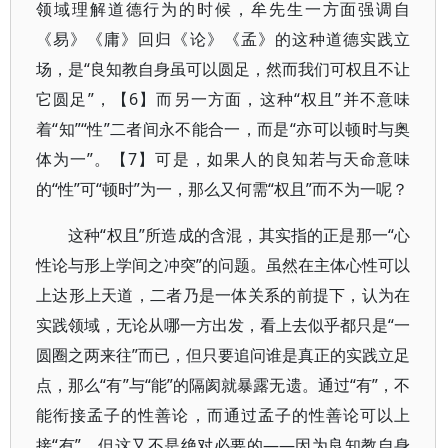
领域理解道德行为的时候，牟先生一方面强调自
《易》《庸》回归《论》《孟》的这种道德实践立
场，是“良知教自身虽可以圆足，然而我们可权且不让
它圆足”，【6】而另一方面，这种“权且”并不意味
着“知”“性”二者间永不能合一，而是“亦可以顿时与奥
体为一”。【7】可是，如果人的良知若与天命意味
的“性”可“顿时”为一，那么又何需“权且”而不为一呢？
这种“权且”所造成的含混，其实指的正是那一“心
性论与形上学间之冲突”的问题。虽然在主体心性可以
上达形上天道，二者乃是一体关系的前提下，认为在
实践领域，无论从哪一方出发，看上去似乎都只是“一
圆圈之两来往”而已，但只要追问谁是真正的实践立足
点，那么“有”与“能”的隔阂就暴露无遗。通过“有”，不
能衔接孟子的性善论，而通过孟子的性善论可以上
接“有”，但这又不是绝对必要的——因为良知教自身