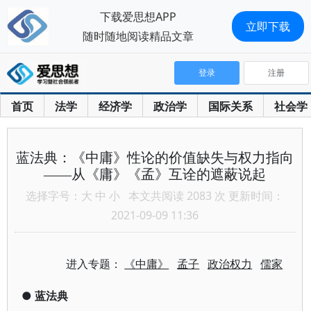
下载爱思想APP
立即下载
随时随地阅读精品文章
登录
注册
首页
法学
经济学
政治学
国际关系
社会学
蓝法典：《中庸》性论的价值缺失与权力指向
——从《庸》《孟》互诠的遮蔽说起
选择字号：
大
中
小
本文共阅读 2083 次 更新时间：
2021-09-09 11:36
进入专题：
《中庸》
孟子
政治权力
儒家
●
蓝法典