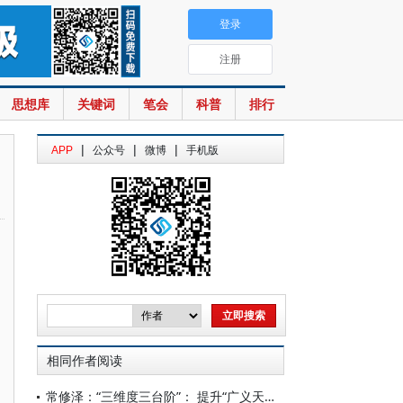
登录
注册
思想库
关键词
笔会
科普
排行
|
|
|
APP
公众号
微博
手机版
相同作者阅读
常修泽：“三维度三台阶”： 提升“广义天下广货”的全球竞争力——读《天下广货》所想到的