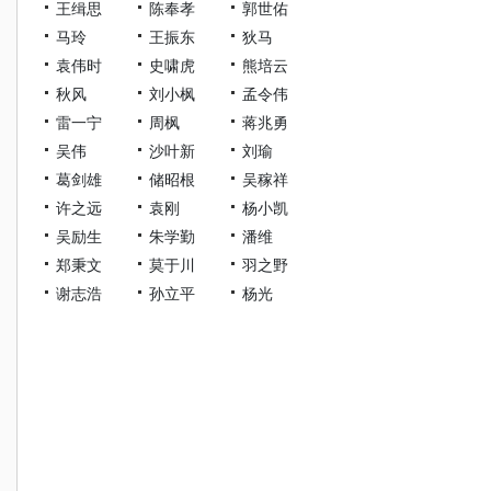
王缉思
陈奉孝
郭世佑
马玲
王振东
狄马
袁伟时
史啸虎
熊培云
秋风
刘小枫
孟令伟
雷一宁
周枫
蒋兆勇
吴伟
沙叶新
刘瑜
葛剑雄
储昭根
吴稼祥
许之远
袁刚
杨小凯
吴励生
朱学勤
潘维
郑秉文
莫于川
羽之野
谢志浩
孙立平
杨光