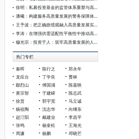
徐明：私募投资基金的监管体系重塑与高质量发展路径
潘曦：构建服务高质量发展的警务保障体系
王予波：把正确政绩观融入高质量发展实践
李涛：在增强供需适配性平衡性中推动高质量发展
穆光宗：投资于人：筑牢高质量发展的人力资本根基
热门专栏
秦晖
陈行之
郑永年
龙应台
丁学良
曹林
鄢烈山
傅国涌
陈嘉映
黄宗智
于建嵘
陈志武
徐贲
郭宇宽
马立诚
杨祖陶
沈志华
向继东
赵汀阳
戴建业
李昌平
张鸣
杨奎松
王海光
周濂
杨鹏
邓晓芒