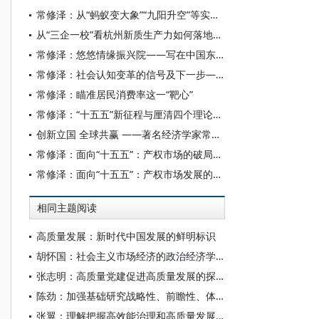
常修泽：从“蚂蚁变大象”“九阳升空”等实践案例看到的——杭州“三企一校”创新调查及启示
从“三企一校”看杭州新质生产力如何落地生根——访著名经济学家、中国宏观经济研究院教授常修泽
常修泽：悠悠情缘振兴院——写在中国东北振兴研究院成立十周年之际
常修泽：社会认知变革的信号及下一步——2026三件民间出圈事感言（六点）
常修泽：瞄准居民消费率这一“靶心”
常修泽：“十五五”新征程与厘清四个理论与实践问题
创新立国 全球共赢 ——著名经济学家常修泽教授来校作学术报告
常修泽：面向“十五五”：产权市场的破局与新生
常修泽：面向“十五五”：产权市场发展的宏观背景、基本框架与拓展思路
相同主题阅读
高质量发展：新时代中国发展的鲜明标识
胡怀国：社会主义市场经济的政治经济学解析
张志明：高质量党建促进高质量发展的探索创新
陈劲：加强基础研究战略性、前瞻性、体系化布局
张翼：理解把握高效能治理和高质量发展的有机结合