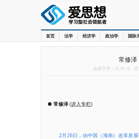
首页
法学
经济学
政治学
国际
常修泽
选择字号：
大
中
小
本文
●
常修泽
(
进入专栏
)
2月26日，由中国（海南）改革发