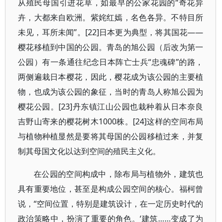
从殖民母国引进花草，如最早的公家花园的“奇花异
卉，大都来自欧洲。紫姹红嫣，名色各异。不特目所
未见，耳所未闻”。[22]日本更为典型，将其国花——
樱花移植到中国的公园。青岛的旭公园（后改为第一
公园）有一条通往纪念日本阵亡士兵“忠魂碑”的路，
两侧遍栽日本樱花，因此，樱花成为该公园的主要植
物，也成为该公园的象征，当时的青岛人称旭公园为
樱花公园。[23]丹东镇江山公园也栽种着从日本奈良
吉野山寄来的樱花树木1000株。[24]这样的空间布局
与植物种植显然是要将其母国的公园移植过来，并复
制其母国文化以达到空间的殖民主义化。
在公园的空间构成中，除布局与植物外，建筑也
具有重要地位，甚至是构成公园空间的核心。福柯曾
说，“空间位置，特别是建筑设计，在一定历史时代的
政治策略中，扮演了重要的角色。‘建筑……变成了为