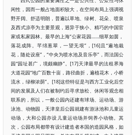
西式公园的重要属性之一是公共性、公众性与休
闲性，因而一般占地面积较大，在空间布局上强调视
野开阔、舒适明朗，普遍以草地、绿树、花朵、喷泉
及西式凉亭为主要景观，迥异于狭小、精巧的中国官
家或私家园林。最早的上海“公家花园……细草如茵，
落花成阵。芊绵葱翠，一望无垠”，[16]且“遍地栽
花，随处设座”，“中央为喷水池及音乐亭”，而法国公
园“园址甚广，境颇幽静”。[17]天津最早的法租界海
大道花园“地广百数十亩，路径曲折，遍植花木，小桥
流水，绿柳浓荫”。[18]这些特征是与西方工业化后空
间的发展及人们在被制约后寻求放松、休闲等观念相
联系的，所以，一般公园内还建有球场、运动场、游
泳池、动物园，天津皇后公园就建有游泳池和儿童运
动场，大和公园亦设儿童运动场并饲养小动物。其
次，公园布局都带有设计建造者本国的造园风格，如