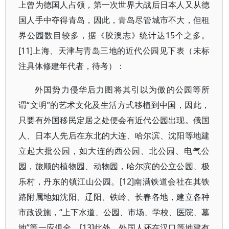
上曾为德国人占领，第一次世界大战后日本人又从德
国人手中夺得青岛，因此，青岛尽管城市不大，但租
界公园数目较多，据《胶澳志》统计达15个之多。
[11]上海、天津与青岛三地的近代公园见下表（未标
注具体修建年代者，待考）：
外国势力侵华后力图将其引以为傲的公园等所
谓“文明”的艺术文化及生活方式移植到中国，因此，
只要有外国移民定居之处便会有近代公园出现。俄国
人、日本人先后在东北的大连、哈尔滨、沈阳等地建
立起大批公园，如大连的西公园、北公园、电气公
园，旅顺的植物园、动物园，哈尔滨的公立公园、极
乐村，丹东的镇江山公园。[12]南满铁道会社在其铁
路附属地如沈阳、辽阳、铁岭、长春各地，建立各种
市政设施，“上下水道、公园、市场、学校、医院、墓
地”等一应俱全。[13]此外，外国人还在汉口等地建有