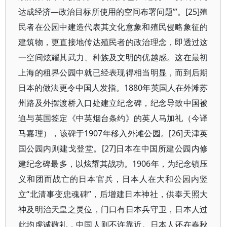
达成经济—政治目标所使用的空间布署问题’”。[25]殖
民者在公园中建造代表其文化意象和殖民侵略象征的
建筑物，更直接地传达殖民者的政治理念，即透过这
一空间炫耀其武力、种族及文明的优越感。这在最初
上海的租界公园中就已经表现得相当明显，而到后期
日本的做法更令中国人发指。1880年英国人在外滩苏
州路及外摆渡桥入口处建立纪念碑，纪念导致中国被
迫与英国签定《中英烟台条约》的英人马加礼（今译
马嘉理），该碑于1907年移入外滩公园。[26]天津英
国公园内则建戈登堂。[27]日本在中国所建公园内修
建纪念碑最多，以炫耀其战功。1906年，为纪念镇压
义和团而战亡的日本官兵，日本人在大和公园内竖
立“北清事变忠魂碑”，后增建日本神社，供奉天照大
神及明治天皇之灵位，门口有日本兵守卫，日本人过
此均虔诚敬礼，中国人则不许靠近。日本人还在春秋