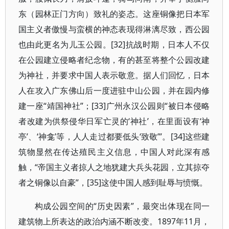
东（园林正门方向）致礼的姿态。这座铜像把日本军
国主义者傲慢与蛮横的神态表现得淋漓尽致，西公园
也由此更名为儿玉公园。[32]抗战时期，日本人不仅
在公园建立侵略者纪念物，有的甚至将整个公园改建
为神社，并要求中国人表示敬意。据人们回忆，日本
人在攻入广东佛山后一度进驻中山公园，并在园内修
建一座“靖国神社”；[33]广州永汉公园则“被日本侵略
者改建为供祭侵华日军亡灵的‘神社’，在里面设有‘神
亭’、‘神龛’等，人人走过都要低头‘致敬’”。[34]这些建
筑物显然在传达殖民主义信息，中国人对此深有感
触，“帝国主义者掠人之地犹建大兵头花园，立其掠夺
者之铜像以自豪”，[35]这使中国人感到耻辱与愤慨。
构成公园空间的“历史因素”，最突出体现在同一
建筑物上所表达的政治内涵不断改变。1897年11月，