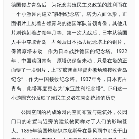
德国侵占青岛后，为纪念其殖民主义政策的胜利而在
一个小游园内建立“胜利纪念塔”。塔为六面体形，正
面铜片上刻着占领青岛的德国军队首领肖像，其他几
片则镌刻着占领年月等。第一次大战后，日本从德国
人手中夺取青岛，占领后日本揭去纪念塔上的铜片，
保留原塔未动，作为日本战胜德国的纪念塔。1922
年，中国赎回青岛，原塔仍保留未动，只是在塔的正
面镶了一块铜片，上书“胶澳商埠督办熊炳琦接收青岛
纪念”，作为中国接收纪念塔。1937年冬，日本再占
青岛，此塔再度更名为“东亚胜利纪念塔”。[36]这一
小游园充分反映了殖民主义者在青岛统治的历史。
公园空间的构成除园内空间布置与建筑外，公园
门口的布置与近旁的建筑物同样对于人们的影响甚
大。1896年德国炮舰伊尔底斯号在暴风雨中沉没于山