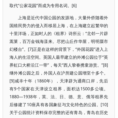
取代“公家花园”而成为专用名词。[6]
上海是近代中国公园的发源地，大量外侨随着外
国殖民势力的侵入而移居上海，在上海建立起繁华的
十里洋场，正如时人的《租界》诗所云：“北邻一片辟
蒿莱，百万金钱海漾来。尽把山丘作华屋，明明蜃市
幻楼台”。[7]正是在这样的背景下，“外国花园”进入上
海人的生活空间。英国人最早建立的外滩公园位于“英
界虹口大桥沿江一带”，每天“西人挚眷携童游赏。”[8]
继外滩公园之后，外国人在沪所建公园增至十多个。
[9]咸丰十年（1860年），天津辟为通商口岸，先后
有9个国家在天津设立租界，面积达1500多公顷。
1880—1938年，英、法、日、德、意、俄等租界先
后修建了10座具有各国象征与文化特色的公园。[10]
关于公园统计资料保存完整的还有青岛，青岛在历史