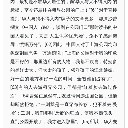
内，最初是不准华人居住的，而‘华人与犬不得入内’的
标揭，至今还悬挂在租界公园的门上！”[61]对于直接
提到“华人与狗不得入内”牌子的文章更多，廖沫沙曾
撰文《中国人与狗》，谈到在公园门口“那时读书的中
国人看见了，真是‘人生识字忧患始’，免不了感到侮
辱，愤慨万分”。[62]因此，中国人对于上海公园均印
象深刻而恶劣，万迪鹤说：“上海的公园对于我的印象
是不好的，那里边所有的人物，我都不欢喜；特别多
的是洋太太，洋太太的孩子，领洋孩子的江北娘姨。
好一点的地方和好一点的时间，全被他们占有了”。
[63]有的人去游租界公园，但都是“红着脸去游过多
次”。[64]曹聚仁虽然有朋友邀请同游法国公园，但他
却断然拒绝，“一则我是一直穿布长衫，犯不着去‘丢
脸’；二则，我们那时‘反帝’的狂热，使我不愿低头。
直到公园开放了，我才进入那里”。[65]所以，华人去