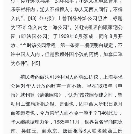
行；毋许拆毁鸟巢，损坏花木；小孩尤宜加意管束；
乐亭栏杆内，游人不得擅入；华人无西人同行，不得
入内”。[43]《申报》上曾刊登外滩公园照片，标题
为“不准华入内之上海公园”。[44]法租界的顾家宅公
园（即法国公园）于1909年6月落成，同年8月开
放，“当时该公园章程，第一条第一项便明白规定，不
许中国人入内，但是照顾外国小孩的阿妈，加套口罩
为条件”。[45]
殖民者的做法引起中国人的强烈抗议，上海要求
公园对华人开放的呼声一直不断。早在1878年《申
报》就刊登《请弛园禁》，认为“该花园创建之时，皆
动用工部局所捐之银。是银也，固中西人所积日累月
而签聚者也，今乃禁华人而不令一游乎？”[46]此后，
华人继续据理力争，1885年11月，租界著名华商陈咏
南、吴虹玉、颜永京、唐廷枢等8人联名致函工部