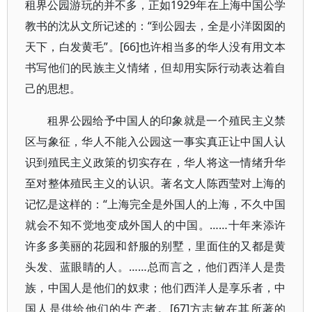
租界公园游玩的并不多，正如1929年在上海中国公学
教书的沈从文所记述的：“到公园去，全是小洋囡囡的
天下，白发黄毛”。[66]也许相当多的华人没有用文本
书写他们的民族主义情绪，但却用实际行动表达着自
己的思想。
租界公园给予中国人的印象就是一个殖民主义禁
区与象征，华人不能入公园这一事实真正让中国人认
识到殖民主义政策的切实存在，华人将这一情绪升华
至对整体殖民主义的认识。著名文人陈西莹对上海的
记忆是这样的：“上海完全是外国人的上海，不久中国
就会不知不觉地变成外国人的中国。……十年来添许
许多多美丽的花园和舒服的别墅，里面住的又都是黄
头发、蓝眼睛的人。……总而言之，他们西洋人是贵
族，中国人是他们的奴隶；他们西洋人是享乐者，中
国人是供给他们的生产者。[67]方志敏在其所著的