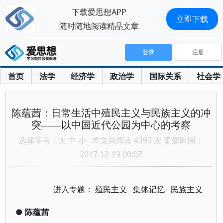
下载爱思想APP
立即下载
随时随地阅读精品文章
登录
注册
首页
法学
经济学
政治学
国际关系
社会学
陈蕴茜：日常生活中殖民主义与民族主义的冲
突——以中国近代公园为中心的考察
选择字号：
大
中
小
本文共阅读 4393 次 更新时间：
2017-12-19 00:07
进入专题：
殖民主义
集体记忆
民族主义
●
陈蕴茜