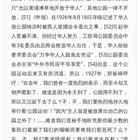
只“允以黄浦滩草地开放于华人”，其他公园一律不开
放。[51]《申报》在1926年8月18日详细记述了华人
游公园纳凉时被西人巡捕迫令退出之事，[52]引起华
人普遍不满。但经过华人努力，工部局公园委员会中
有3名委员由总商会推选华人出任，于是，华人纷纷
要求委员会“力争华人入园免去凭证”，[53]公园委员
会亦主张“中外市民应平等享受”。[54]但是，这个公
园运动后来又有所消退。所以，1927年，郑振铎呼
吁：“在去年，我们曾有一度热烈的表示，而至今却又
销声匿影了。难道是因为冬天到了，公园用不到了，
所以又沉寂下去了么？不，不，我们要热烈地持久地
举行着‘公园运动’！”因为“主人翁是被放逐出自己的公
园之外了！……难道我们竟袖手地听凭那些最少数的
客民们紧握了我们的咽喉而要将我们窒息死了么？
不，不，我们要求呼吸权！我们要求生存权！”而