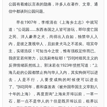
公园有着难以言表的隐痛，许多人在著作、文章、通
信中都谈到公园问题。
早在1907年，李维清在《上海乡土志》中就写
道：“公花园……东西各国之人皆可游玩，即印度亡国
之民、洋人豢养之犬，尚得出入自如，独禁华人入
内，是彼之蔑视华人，且奴隶犬马之不若矣。喧宾夺
主，实堪浩叹！可知当今之世，惟有强权足恃而已。
我侪宜若何努力，以洗刷奇耻耶！”[59]对殖民主义的
反弹情绪跃然纸上。郭沫若在1923年愤然写道：“上
海几处的公园都禁止狗与华人入内，其实狗倒可以进
去，人是不行，人要变成狗的时候便可以进去
了。”[60]同年，蔡和森发表《被外国帝国主义宰割八
十年的上海》，再度质询“上海未开埠以前，一草一
石，那一点不是华人的？但是既开埠以后，租界以