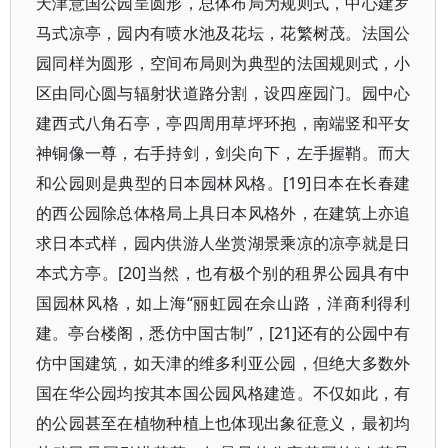
天津意国公园呈圆形，总体布局为规则式，中心建罗
马式凉亭，园内有喷水池及花坛，花繁树茂。法国公
园同样为圆形，空间布局则为典型的法国规则式，小
区由同心圆与辐射状道路分割，设四座园门。园中心
建西式八角石亭，亭四周用草坪环抱，南端竖和平女
神铜像一尊，右手持剑，剑尖向下，左手握鞘。而大
和公园则是典型的日本园林风格。[19]日本在长春建
的西公园除总体格局上具日本风格外，在建筑上亦追
求日本式样，园内供游人坐赏湖景乘凉的凉亭就是日
本式方亭。[20]当然，也有极个别的租界公园具有中
国园林风格，如上海“丽虹园在佘山路，洋商利得利
建。亭台楼阁，悉仿中国古制”，[21]还有的公园中有
仿中国建筑，如天津的维多利亚公园，但绝大多数外
国在华公园均按其本国公园风格建造。不仅如此，有
的公园甚至在植物种植上也体现出象征意义，最初均