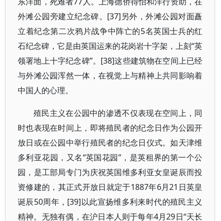
东洋面，死难者77人。上海德侨得怡和洋行资助，在
外滩公园旁建立纪念碑。[37]另外，外滩公园对面矗
立着纪念第二次鸦片战争中阵亡的5名英国士兵的红
石纪念碑，它是由英国运来的花岗岩十字架，上刻“英
领署地上十字纪念碑”。[38]这些建筑物在空间上已经
与外滩公园浑然一体，在视觉上与精神上共同影响着
中国人的心理。
殖民主义在公园中的渗透不仅表现在空间上，同
时也表现在时间上，即将殖民者的纪念日作为公园开
放日或在公园中举行殖民者的纪念日仪式。如天津维
多利亚花园，又名“英国花园”，是英租界的第一个公
园，是工部局专门为庆祝英国维多利亚女皇诞辰而投
资修建的，其正式开放日就定于1887年6月21日英皇
诞辰50周年，[39]以此宣扬维多利来时代的殖民主义
精神。无独有偶，在沪日本人则于每年4月29日“天长