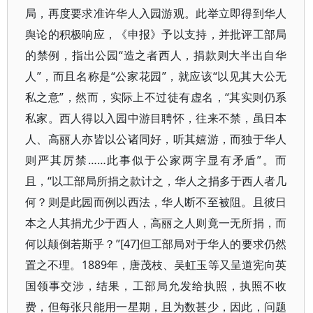
局，再度要求准许华人入园游观。此举立即得到华人
舆论的积极响应，《申报》予以支持，并批评工部局
的禁例，指出公园“造之者西人，捐款则大半出自华
人”，而且名称是“公家花园”，就应该“以见其大公无
私之意”，然而，实际上不过徒有虚名，“其实则仍系
私家。西人得以入园中游目聘怀，往来不禁，虽日本
人、高丽人亦皆以公诸同好，听其嬉游，而独于华人
则严其厉禁……此事似于公家两字显有矛盾”。而
且，“以工部局所捐之款计之，华人之捐多于西人者几
何？则是此园而例以西法，华人断不至被阻。且彼日
本之人其捐尤少于西人，高丽之人则竟一无所捐，而
何以颠倒若斯乎？”[47]但工部局对于华人的要求仍然
置之不理。1889年，唐茂枝、吴虹玉等又呈道宪向英
国领事交涉，结果，工部局允发给执照，执照不收
费，但每张只能用一星期，且为数甚少，因此，问题