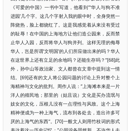
《可爱的中国》一书中写道，他看到”‘华人与狗不准
进园’几个字。这几个字射入我的眼中时，全身突然一
阵烧热，脸上都烧红了。这是我感觉着从来没有受过
的耻辱！在中国的上海地方让他们造公园来，反而禁
止华人入园，反而将华人与狗并列。这样无理的侮辱
华人，岂是所谓‘文明国’的人们所应做出来的吗？华人
在这世界上还有立足的余地吗？还能生存吗？“[68]此
外，孙中山等政治家、文人都曾在文章中提到这一情
结。[69]还有的文人将公园问题的讨论上升对整个上
海精神与文化的批判。周作人说：”上海滩本来是一片
洋人的殖民地；那里的（姑且说）文化是买办流氓与
妓女的文化，压根儿没有一点理性与风致。这个上海
精神便成为一种上海气，流布到各处去，造出许多可
厌的上海气的东西“。[70]一般文人则用竹枝词的形式
表达着这一历史记忆：”公园设备固然新，不许华人去