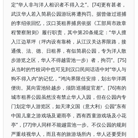
定“华人非与洋人相识者不得入之”。[74]更有甚者，
武汉华人若入简易公园游玩将遭拘罚。据曾做过巡捕
的李绍依回忆，汉口英租界捕房依据《工部局市政章
程警察附则》履行职责，其中第20条规定：“华人擅
入江边草坪（坪内设有靠椅，从江汉关达界限路，接
通俄、法、德、日租界，有似简易公园，专为洋人散
步游览之区，华人不得越雷池一步）者，拘罚”。[75]
从当时的竹枝词中也可见到汉口民间话语中对“华人与
狗不得入内”的记忆，“鸿沟界限任安排，划出华洋两
便街。莫向雷池轻越步，须防巡捕捉官差”。[76]有的
城市租界公园虽然没有禁止华人入园，但在公园内专
门划定华人游览区，如天津义国（意大利）公园“东有
中国儿童之游戏场及避雨亭，西有西童游戏场及小花
亭”，[77]华人同样不能越雷池一步。不仅公园的规则
严重歧视华人，而且有的旅游场所内，华人还要受到