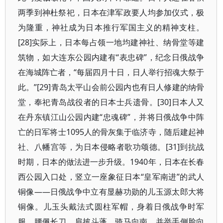
两季到神杜祭祀，日本在津军政要人均参加仪式，极
为隆重，神社成为日本推行军国主义的精神支柱。
[28]实际上，日本每占领一地均建神社、纳骨堂等建
筑物，如大连东公园内建有“表忠碑”，纪念日俄战争
在海城阵亡者，“每届四月十日，日人举行招魂大祭于
此。”[29]青岛太平山会前公园内也有日人修建的纳骨
堂，奉祀青岛战役者的日本士兵遗骨。[30]日本人又
在丹东镇江山公园内建“忠魂碑”，并将日俄战争中阵
亡的日军将士1095人的骨灰集于临济寺，随后建起神
社、八幡宫等，为日本侵略者歌功颂德。[31]到抗战
时期，日本的做法进一步升级。1940年，日本在长春
西公园入口处，竖立一座象征日本“皇军南进”的武人
铜像——日俄战争中立有显赫功勋的儿玉源太郎大将
铜像。儿玉头戴法式圆柱军帽，身着日俄战争时军
服，腰佩长刀，肩披斗蓬，骑马向南，并举手侧脸向