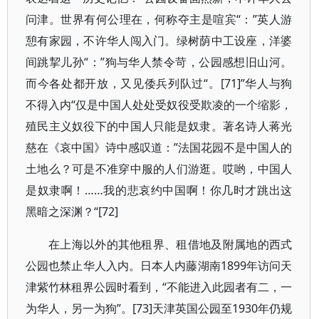
问津。世界有何公理在，何称夺主是喧宾“：”英人游
憩有家园，不许华人闯入门。绿树荫中工设座，洋婆
间跳挈儿孙“：”狗与华人禁令苛，公园感想旧山河。
而今各处都开放，又见倭兵列队过“。[71]”华人与狗
不得入内“仅是中国人处处受奴役受欺凌的一个缩影，
殖民主义奴役下的中国人只能是奴隶。著名诗人蒋光
慈在《哀中国》诗中感叹道：”法国花园不是中国人的
土地么？可是不准穿中服的人们游逛。哎哟，中国人
是奴隶啊！……我的悲哀约中国啊！你几时才跳出这
黑暗之深渊？“[72]
在上海以外的其他租界、租借地及附属地的西式
公园也禁止华人入内。日本人内藤湖南1899年访问天
津紫竹林租界公园时看到，“不能进入此园者有二，一
为华人，另一为狗”。[73]天津英国公园至1930年仍规