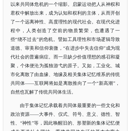
以来共同体危机的一个缩影。启蒙运动把人从神权和
君权中解放出来，成为认知和权利的主体，从而开创
了一个远离神性、高度理性的现代社会。在现代化进
程中，人类创造了空前的物质繁荣，也遭遇了一
些
“绕不过去”的危机。
譬如工具理性和市场逻辑导致
道德、审美和信仰衰微，
“在进步中失去信仰”成为现
代社会的普遍病症。而一旦缺少价值理想的感召和凝
聚，个体便沦为孤独游弋的原子。又如，工业化、城
市化离散了由血缘、地缘及相关集体记忆维系的传统
共同体——互联网将如是离散推向了一个“新高潮”，
自然也瓦解了传统共同体生活。
由于集体记忆承载着共同体最重要的一些文化和
政治资源
——大事件、仪式、符号、意义、德性、智
性、“神性”等，因此唤醒旧的、形塑新的集体记忆便