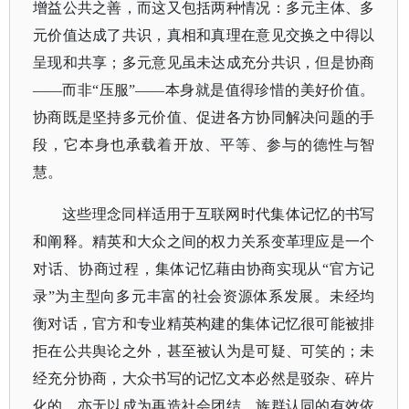
增益公共之善，而这又包括两种情况：多元主体、多
元价值达成了共识，真相和真理在意见交换之中得以
呈现和共享；多元意见虽未达成充分共识，但是协商
——而非“压服”——本身就是值得珍惜的美好价值。
协商既是坚持多元价值、促进各方协同解决问题的手
段，它本身也承载着开放、平等、参与的德性与智
慧。
这些理念同样适用于互联网时代集体记忆的书写
和阐释。精英和大众之间的权力关系变革理应是一个
对话、协商过程，集体记忆藉由协商实现从
“官方记
录”为主型向多元丰富的社会资源体系发展。
未经均
衡对话，官方和专业精英构建的集体记忆很可能被排
拒在公共舆论之外，甚至被认为是可疑、可笑的；未
经充分协商，大众书写的记忆文本必然是驳杂、碎片
化的，亦无以成为再造社会团结、族群认同的有效依