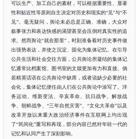
可以生产、加工自己的素材，可以根据重要性、显著
性和贴近性等原则自主决定对历史和现实的
“见”与“不
见”。毫无疑问，舆论未必总是正确、准确，大众对
叙事张力和表达快感的渴望甚至会压倒对真实性的追
求。然而舆论“就在那里”，时刻准备着对历史事件做
出强势表达，并使之沉淀、固化为集体记忆。
在引导
公共生活和社会交往方面，公共舆论所凝结的集体记
忆通常比档案馆、图书室的文牍更加有力和直接。倘
若精英话语在公共舆论中缺席，或者说缺少必要的社
会化，集体记忆便任由人们在公共舆论中涂写了。洋
务运动、维新变法、辛亥革命、抗日战争、解放战
争、朝鲜战争、
“三年自然灾害”、“文化大革命”以及
改革开放以来重大政治经济事件在互联网上均出现
了“民间化”重写和再现，部分内容已然对年轻一代的
记忆和认同产生了深刻影响。