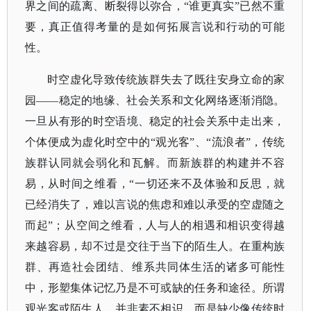
界之间的疏离、断裂得以弥合，“谁更真实”已然不重
要，真正值得考量的是如何拓展言说和行动的可能
性。
时空虚化导致传统族群失去了既往安身立命的家
园
——稳定的地缘、社会关系和文化网络逐渐消隐。
一旦从有形的时空语境、稳定的社会关系中走出来，
个体便成为虚化时空中的“观光客”、“流浪者”，传统
族群认同就会弱化和瓦解。而新族群的构建并不容
易，从时间之维看，“一切还来不及体验和反思，就
已经消失了，难以言说的焦虑和难以承受的空虚随之
而起”；
从空间之维看，人与人的相遇和相识变得越
来越容易，却不过是交往于当下的陌生人。在重构族
群、再造社会团结、维系共同体生活的诸多可能性
中，形塑集体记忆乃是不可或缺的任务和途径。所谓
观光客或陌生人，并非素不相识，而是缺少像传统时