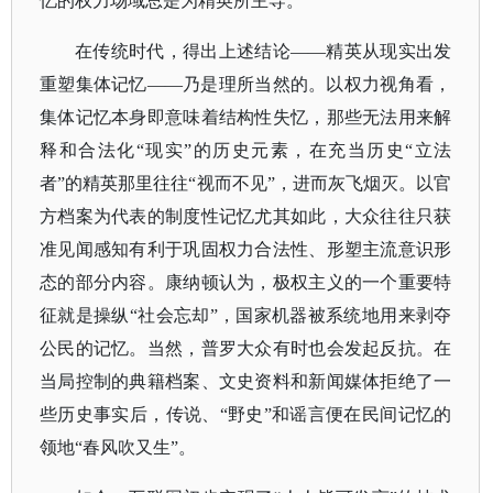
忆的权力场域总是为精英所主导。
在传统时代，得出上述结论
——精英从现实出发
重塑集体记忆——乃是理所当然的。
以权力视角看，
集体记忆本身即意味着结构性失忆，那些无法用来解
释和合法化
“现实”的历史元素，在充当历史“立法
者”的精英那里往往“视而不见”，进而灰飞烟灭。
以官
方档案为代表的制度性记忆尤其如此，大众往往只获
准见闻感知有利于巩固权力合法性、形塑主流意识形
态的部分内容。康纳顿认为，极权主义的一个重要特
征就是操纵
“社会忘却”，国家机器被系统地用来剥夺
公民的记忆。当然，普罗大众有时也会发起反抗。在
当局控制的典籍档案、文史资料和新闻媒体拒绝了一
些历史事实后，传说、“野史”和谣言便在民间记忆的
领地“春风吹又生”。