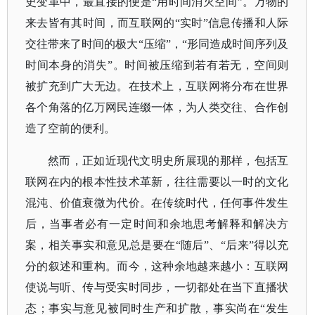
史变革中，最直接的便是
“用时间消灭空间”。
万物的
来去皆有其时间，而互联网的
“实时”信息传播和人际
交往带来了时间的极大“压缩”，“形同造成时间序列及
时间本身的消失”。时间被压缩到若有若无，空间则
被扩充到广大无边。在技术上，互联网将分布在世界
各个角落的亿万网民连缀一体，为人类交往、合作创
造了空前的便利。
然而，正如近现代文明史所展现的那样，包括互
联网在内的根本性技术革新，往往需要以一时的文化
混沌、价值衰微为代价。在传统时代，任何事件发生
后，当事者必有一定时间和余地思考解释和解决方
案，相关事实和意见总是要在
“随后”、“后来”得以充
分的叙述和重构。而今，这种余地越来越小：
互联网
使说与听、传与受实时同步，一切都处在当下直播状
态；事实与意见被同时生产和扩散，事实尚在
“发生