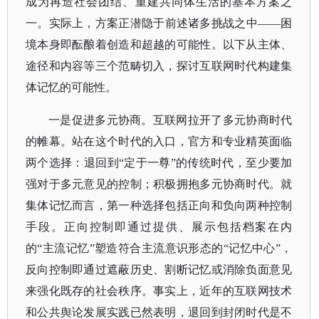
成为再造社会团结、重建共同体生活的基本方案之
一。
实际上，方案正潜隐于前述诸多挑战之中
——困
境本身即酝酿着创造和超越的可能性。以下从主体、
途径和内容等三个范畴切入，探讨互联网时代构建集
体记忆的可能性。
一是促进多元协商。
互联网拉开了多元协商时代
的帷幕。站在这个时代的入口，官方和专业精英面临
两个选择：退回到
“定于一尊”的传统时代，至少要加
强对于多元意见的控制；积极拥抱多元协商时代。
就
集体记忆而言，第一种选择包括正向和负向两种控制
手段。
正向控制即通过提供、展示包括档案在内
的
“主流记忆”塑造符合主流意识形态的“记忆中心”，
反向控制即通过遮蔽历史、割断记忆或消除负面意见
来强化既存的社会秩序。事实上，近年的互联网技术
和公共舆论发展实践已然表明，退回到封闭时代是不