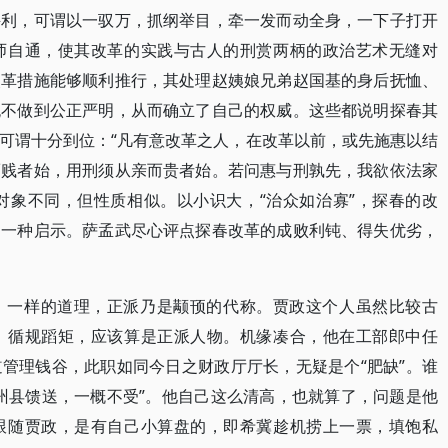
兴利，可谓以一驭万，抓纲举目，牵一发而动全身，一下子打开
师自通，使其改革的实践与古人的刑赏两柄的政治艺术无缝对
改革措施能够顺利推行，其处理赵姨娘兄弟赵国基的身后抚恤、
无不做到公正严明，从而确立了自己的权威。这些都说明探春其
可谓十分到位：“凡有意改革之人，在改革以前，或先施惠以结
而贱者始，用刑须从亲而贵者始。若问惠与刑孰先，我欲依法家
，对象不同，但性质相似。以小识大，“治众如治寡”，探春的改
的一种启示。萨孟武尽心评点探春改革的成败利钝、得失优劣，
。一样的道理，正派乃是颟顸的代称。贾政这个人虽然比较古
，循规蹈矩，应该算是正派人物。机缘凑合，他在工部郎中任
管理钱谷，此职如同今日之财政厅厅长，无疑是个“肥缺”。谁
州县馈送，一概不受”。他自己这么清高，也就算了，问题是他
跟随贾政，是有自己小算盘的，即希冀趁机捞上一票，填饱私