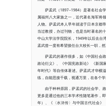
萨孟武（1897--1984）是著名
属福州八大家族之一，近代著名海军将
人物。萨孟武本人早年就读于日本京都
当过教授，办过刊物，也是当时著名的
中山大学法学院院长，1949年以后去
孟武曾一度有希望接任台大校长一职，然
萨孟武的著作很多，如《中国社会
政论衍义》、《中国宪政新论》 《新国
年时代》等自传体著述。萨孟武才华横
练，自能思接千载，视通万里，在各个学
由于种种原因，萨孟武的社会学、
更多是通过他的三本学术性随笔著作，即
年）、《〈水浒传〉与中国古代社会》（