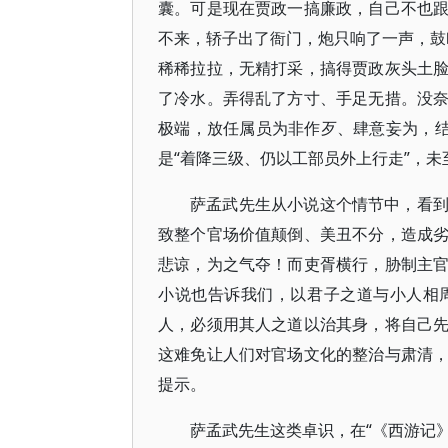
囊。可是现在贾政一搞廉政，自己不也
不来，轿子出了衙门，炮只响了一声，鼓吹
稀稀拉拉，无精打采，搞得贾政灰头土
了冷水。弄得乱了方寸、手足无措。没
极端，放任属员为非作歹、肆意妄为，结
是“着降三级、仍以工部员外上行走”，
萨孟武先生从小说这个情节中，看
致整个官场价值颠倒、美丑不分，造成
悲谅，为之气夺！而吏胥横行，胁制主
小说也告诉我们，以君子之道与小人相
人，必须用其人之道以治其身，将自己
这难免让人们对官场文化的整治与肃清
提示。
萨孟武先生这类卓识，在“《西游记》