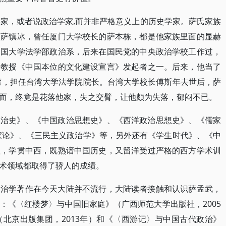
社会学家，或者说政治学家,而并非严格意义上的历史学家。萨氏家族
领萨镇冰，曾任厦门大学校长的萨本栋，都是他家族里面的显赫
帝国大学法学部政治系，后来在国民党的中央政治学校工作过，
十教授《中国本位的文化建设宣言》发起者之一。后来，他当了
台湾，担任台湾大学法学院院长。台湾大学校长傅斯年去世后，萨
而，终竟是花落他家，失之交臂，让他颇为失落，郁闷不已。
政治史》、《中国政治思想史》、《西洋政治思想史》、《儒家
家论》、《三民主义政治学》等，另外还有《学生时代》、《中
溢，学贯中西，既熟谙中国历史，又留洋受过严格的西方学术训
术领域都取得了骄人的成绩。
政治学著作在今天大陆并不流行，大陆读者接触和认识萨孟武，
：《〈红楼梦〉与中国旧家庭》（广西师范大学出版社，2005
北京出版集团，2013年）和《〈西游记〉与中国古代政治》