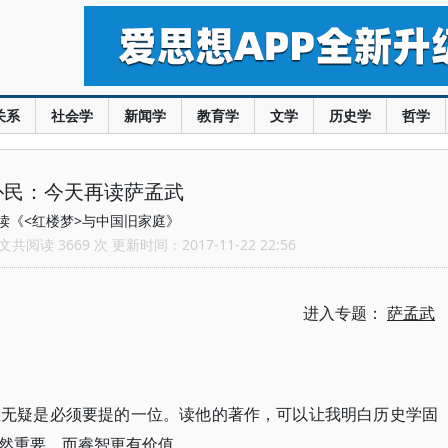
关系
社会学
新闻学
教育学
文学
历史学
哲学
朴民：今天再读萨孟武
读《<红楼梦>与中国旧家庭》
共阅读 3669 次 更新时间：2017-11-22 22:56
进入专题：
萨孟武
生无疑是必须要提的一位。读他的著作，可以让我明白历史学固
然重要，而睿智更有价值。