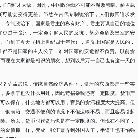
，而“事”才太缺，因此，中国政治就不可能不腐败黑暗。萨孟武
展可能会变得更差。虽然在古代专制统治下，人们做官追求发
是，专制政治下，国家是君主的私有财产，君主要谋自己的地位
官吏过于贪污，一定会引起人民的反抗，势必会危及皇室的安
下。而到了今天（指上世纪四十年代），名义上国家是人民的，
谁都不是国家的主人公了，谁对国家的安危都不负责。以前贪
，而现在大家都是相识的朋友，想到以后万一自己也有这一天的
呢？萨孟武说，传统自然经济条件下，贪污的东西都是一些实
烂，多拿了也没什么用处，因此苛捐杂税还有一定限度。货币产
币可以保存，什么地方都可以用，官员的贪污程度大大提高。但
箱，银满箱，交通不便利的情况下不但运输不易，而且容易引起
危险。所以，货币时代贪污也是有一定限度的。但现在不同了，
空的金箍棒一样，变成一张汇票弄到外国去了，半道里也不怕强