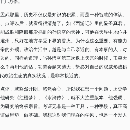
千几万倍。
萨孟武那里，历史不仅仅是知识的积累，而是一种智慧的体认。
示、点评以后，就看得很清楚了。如《西游记》里的显圣真君，
的能战胜和降服那爱捣乱的孙悟空的天神，可他在天界中地位并
在灌州，只好在地方享受下界的香火。为什么这么重要、有能力
大帝的外甥。政治生活中，越是与自己亲近的、有本事的人，对
身边的。同样的道理，当孙悟空第三次返上天宫的时候，玉皇大
什么？再用他的话，功劳会越来越大，势必对自己的权威形成挑
代政治生态的真实状况，是非常接近的。
一点评，就豁然开朗、悠然会心。所以我在想一个问题，历史学
：他研究《红楼梦》、《水浒传》，就不大注重版本，他强调，
作为研究的终极宗旨。考证无非是一种工具，一种手段，真正高
论证做铺垫、做基础。我想这对我们现在的学风，也是一个发人