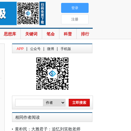
登录
注册
思想库
关键词
笔会
科普
排行
|
|
|
APP
公众号
微博
手机版
相同作者阅读
黄朴民：大雅君子：追忆刘笑敢老师