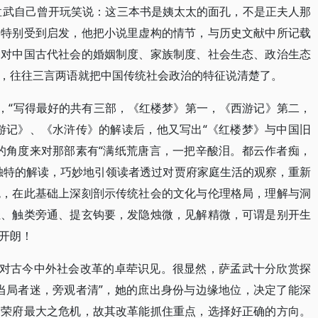
萨孟武自己曾开玩笑说：这三本书是姨太太的面孔，不是正夫人那
后特别受到启发，他把小说里虚构的情节，与历史文献中所记载
，对中国古代社会的婚姻制度、家族制度、社会生态、政治生态
，往往三言两语就把中国传统社会政治的特征说清楚了。
”，“写得最好的共有三部，《红楼梦》第一，《西游记》第二，
游记》、《水浒传》的解读后，他又写出“《红楼梦》与中国旧
的角度来对那部素有“满纸荒唐言，一把辛酸泪。都云作者痴，
独特的解读，巧妙地引领读者透过对贾府家庭生活的观察，重新
色，在此基础上深刻剖示传统社会的文化与伦理格局，理解与洞
轻、触类旁通、提玄钩要，发隐烛微，见解精微，可谓是别开生
开朗！
他对古今中外社会改革的卓荦识见。很显然，萨孟武十分欣赏探
当局者迷，旁观者清”，她的庶出身份与边缘地位，决定了能深
为荣府最大之危机，故其改革能抓住重点，选择好正确的方向。