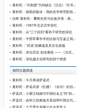
黄朴民：“兵制度”为何缺位《汉志》“兵书略”
黄朴民：踉跄的跋涉：我的史学研究阶段性回顾
任晔 黄朴民：攀附先世与合族并谱：唐宋时期孙武世系生成考
黄朴民：1987年北京访学杂忆
黄朴民：从“三个回归”看孙子研究的深化
黄朴民：中西军事学术的比较与互鉴之我见
黄朴民：“武圣”的嬗递及其文化底蕴
黄朴民：崇论宏议 创业垂统 ——《汉武帝评传》简议
黄朴民：深化越文化研究的四个维度
相同主题阅读
黄朴民：今天再读萨孟武
黄朴民：萨孟武讲《红楼》《水浒》的启示
萨孟武：小霸王劫婚与中国社会之“性”的缺点
萨孟武：由宋江的家族关系说明中国古代的政治
萨孟武：十万贯生辰纲之社会学意义