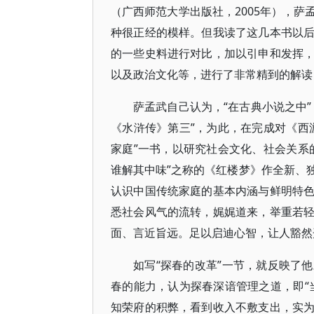
（广西师范大学出版社，2005年），
种很正经的模样。但我读了这几本书以
的一些史料进行对比，加以引申和发挥
以及政治文化等，进行了非常精到的解读
萨孟武自己认为，“在古典小说之中
《水浒传》第三”，为此，在完成对《西
家庭”一书，以研究社会文化、社会关系
谁解其中味”之称的《红楼梦》作全新、
认识中国传统家庭的基本内涵与鲜明特
悉社会风气的流转，娓娓道来，举重若
面、言近旨远。足以启迪心智，让人豁然
如写“探春的改革”一节，就反映了
春的能力，认为探春深谙管理之道，即“
知荣府的积弊，看到收入不敷支出，实