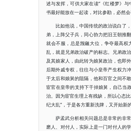
述与发挥，可供大家在读“《红楼梦》与
书最好能放在一起读，对比参勘，必然会
比如他说，中国传统的政治说白了
弟，上阵父子兵，同心协力把旧王朝推
就会不服，总是觊觎大位，争夺最高权
乱，就是兄弟政治破产的标志。兄弟政
及其娘家人，由此转为娘舅政治，也即
后期外戚专权，往往与小皇帝产生权力
于太后和娘舅的阻隔，他和百官之间不
宦官在皇帝的支持下干掉娘舅，自己当政
治。因为宦官生理上有残缺，所以心态比
纪大乱”，于是各方重新洗牌，又开始新
萨孟武分析相关问题总是非常的非
磨人、对付人，实际上是一门对付人的