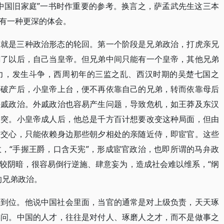
中国旧家庭”一书时作重要的参考。换言之，萨孟武先生这三本
有一种更深的体会。
，就是三种政治形态的轮回。第一个阶段是兄弟政治，打虎亲兄
翻了以后，自己当皇帝。但兄弟中间只能有一个皇帝，其他兄弟
力，发生斗争，西周初年的三监之乱、西汉时期的吴楚七国之
治破产后，小皇帝上台，便不再依靠自己的兄弟，转而依靠母后
外戚政治。外戚政治也容易产生问题，导致危机，如王莽及东汉
冲突。小皇帝成人后，他总是千方百计想要改变这种局面，但由
敢交心，只能依赖身边那些朝夕相处的亲随近侍，即宦官。这些
，“手握王爵，口含天宪”，形成宦官政治，也即所谓的马弁政
较阴暗，很容易倒行逆施、肆意妄为，造成社会难以维系，“纲
的兄弟政治。
常到位。他说中国社会里面，当官的通常是对上级负责，天天琢
学问。中国的人才，往往是对付人、琢磨人之才，而不是做事之