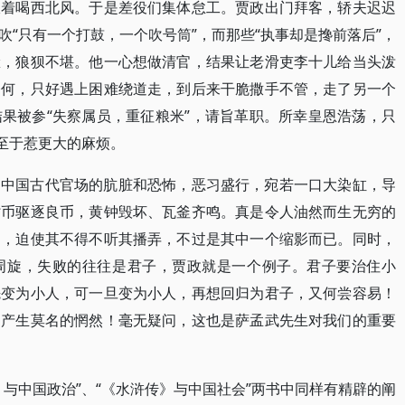
跟着喝西北风。于是差役们集体怠工。贾政出门拜客，轿夫迟迟
“只有一个打鼓，一个吹号筒”，而那些“执事却是搀前落后”，
脸，狼狈不堪。他一心想做清官，结果让老滑吏李十儿给当头泼
奈何，只好遇上困难绕道走，到后来干脆撒手不管，走了另一个
果被参“失察属员，重征粮米”，请旨革职。所幸皇恩浩荡，只
未至于惹更大的麻烦。
到中国古代官场的肮脏和恐怖，恶习盛行，宛若一口大染缸，导
劣币驱逐良币，黄钟毁坏、瓦釜齐鸣。真是令人油然而生无穷的
官，迫使其不得不听其播弄，不过是其中一个缩影而已。同时，
周旋，失败的往往是君子，贾政就是一个例子。君子要治住小
先变为小人，可一旦变为小人，再想回归为君子，又何尝容易！
，产生莫名的惘然！毫无疑问，这也是萨孟武先生对我们的重要
与中国政治”、“《水浒传》与中国社会”两书中同样有精辟的阐