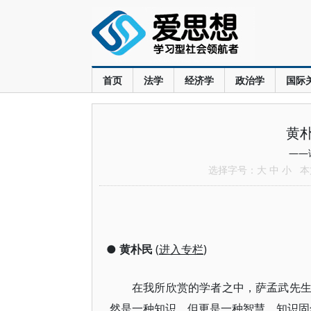
首页
法学
经济学
政治学
国际
黄
——
选择字号：
大
中
小
本文
●
黄朴民
(
进入专栏
)
在我所欣赏的学者之中，萨孟武先
然是一种知识，但更是一种智慧。知识固