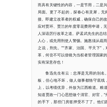
而具有关键性的内容，一是节用，二是
局面。更了不起的，探春心有灵犀，无
接。即建立改革者的权威，确保自己的
应对贾环、贾兰的年度零花费用申请，
人深谙厉行改革之道。萨孟武先生的总结
人心，或先用刑使人警惕。施惠须从疏
之说，刑先。”“齐家、治国、平天下”
革，何尝不可以借镜为当权者管理国家
实有深意存也！
鲁迅先生有云：忠厚是无用的别名
板，但心地不坏，做人做事都恪守底线
上，以考绩优异，外放为江西粮道。粮道
知道贾政一门心思想做个清官、好官，“
的手下，那些门房签押受不了了。他们