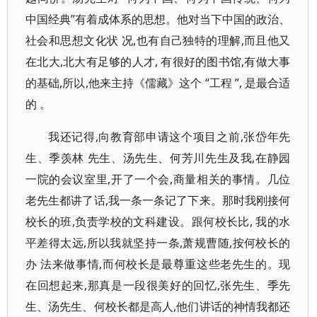
中国经典”有着成体系的思想。他对当下中国的政治、
社会和思想文化状 况,也有自己独特的理解,而且他又
在北大,北大有足够的人才, 有很好的图书馆,有做大事
的基础,所以,他来主持《儒藏》这个 “工程 ”, 是最合适
的 。
我还记得,向教育部申请这个项目之前,张岱年先
生、季羡林 先生、汤先生、何芳川先生及我,在静园
一院的会议室里,开了一个会,商量相关的事情。几位
老先生都讲了话,我一条一条记了下来。那时我刚接何
校长的班,负责学校的文科建设。跟何校长比, 我的水
平差得太远,所以我就坚持一条,萧规曹随,按何校长的
办 法来做事情,而何校长是最尊重这些老先生的。现
在回想起来,那真是一段很美好的回忆,张先生、季先
生、汤先生、何校长都是高人,他们讲话的神情我都还