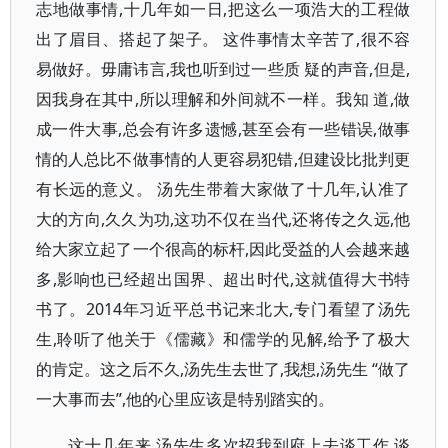
志地做事情,十几年如一日,把这么一项浩大的工程做
出了眉目、搭起了架子。 这件事情太辛苦了,很不容
易做好。毋庸讳言,我也听到过一些质 疑的声音,但是,
因我身在其中,所以理解和外间就不一样。我知 道,做
成一件大事,总会有许多遗憾,甚至会有一些错误,做事
情的人总比不做事情的人更容易犯错,但建设比批判更
有长远的意义。 汤先生带着大家做了十几年,认准了
大的方向,久久为功,这功不仅在当代,还将传之久远,他
给大家立起了一个很高的标杆,因此受益的人会越来越
多,影响也已经超出国界、超出时代,这就值得大书特
书了。2014年习近平总书记来北大,专门看望了汤先
生,聆听了他关于《儒藏》和儒学的见解,给予了极大
的肯定。这之后不久,汤先生去世了,我想,汤先生 “做了
一大事而去”,他的心里应该是特别踏实的。
这十几年来,汤先生多次招我到府上去谈工作,谈