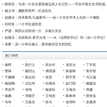
陈鼓应：与汤一介先生那段难忘的人生记忆——写在中国文化书
杨立华：渊默而雷声：忆汤先生
赵建永：传承家风 弘扬家学——汤一介先生学术人生的一个侧面
刘经富：一介书生遗所思
尹捷：我所认识的汤一介、乐黛云先生
赵建永：光前裕后 薪尽火传 ——从《汤用彤学记》到《汤一介学记》
张辉：汤一介和乐黛云：那些曲径交叉的回忆
热门专栏
秦晖
陈行之
郑永年
龙应台
丁学良
曹林
鄢烈山
傅国涌
陈嘉映
黄宗智
于建嵘
陈志武
徐贲
郭宇宽
马立诚
杨祖陶
沈志华
向继东
赵汀阳
戴建业
李昌平
张鸣
杨奎松
王海光
周濂
杨鹏
邓晓芒
王缉思
陈奉孝
郭世佑
马玲
王振东
狄马
袁伟时
史啸虎