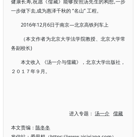
健康长寿,祝愿《儒藏》能够按照汤先生的构想,一步
一步做下去,成为惠泽千秋的 “名山” 工程。
2016年12月6日于南京—北京高铁列车上
（本文作者为北京大学法学院教授、北京大学常
务副校长)
本文收入 《汤一介与儒藏》，北京大学出版社，
２０１７年９月。
进入专题：
汤一介
儒藏
本文责编：
陈冬冬
发信站：爱思想（https://www.aisixiang.com）