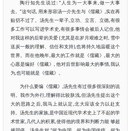
陶行知先生说过: “人生为一大事来,做一大事
去。”这句话, 用来形容汤一介先生与《儒藏》,实在再
贴切不过了。汤先生一辈子,立功、立言、立德,有很
多工作可以写进学术史,有很多事情会被后人记住,他
对我这样的后辈的关爱 (尤其是在岁月艰难之时, 雪中
送炭一般的理解、信任和支持),也将持久地温暖这个
世界。而在他晚年,最大的工作就是《儒藏》,最大的
心愿是编好《儒藏》, 他对后世影响最大的事情,我认
为,也可能就是《儒藏》。
为什么要编《儒藏》,汤先生有过很多很深刻的说
明。我作为外行,理解得比较肤浅,但汤先生提出这个
大的思路之后,我马上就认定,北大应该全力以赴支
持。汤先生的家族,是中国近现代学术史上了不起的学
术世家,几代人的积累,使得他的境界和判断力能 够超
越同侪。汤先生对 “何为中国、何为中国传统、何为