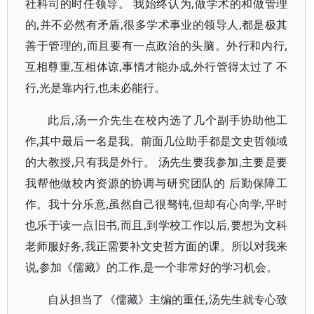
社科司的时任领导。 我始终认为,做学术的和做管理
的,并不必然有矛盾,很多学术事业的领导人,都是极其
善于管理的,而且要有一点政治的头脑。外行和内行,
互相尊重,互相体谅,事情才能办成,外行管得太过了 不
行,光是靠内行,也未必能行。
此后,汤一介先生在校内选了几个副手协助他工
作,其中最后一名是我。前面几位助手都是文史哲领域
的大教授,只有我是外行。 汤先生要我参加,主要是要
我帮他做校内资源的协调与研究团队的 后勤保障工
作。我十分乐意,虽然自己很驽钝,但却有心向学,平时
也乐于读一点旧书,而且,到学校工作以后,要想为文科
老师服好务,我正需要补文史哲方面的课。所以对我来
说,参加《儒藏》的工作,是一个非常好的学习机会。
自从担当了《儒藏》主编的重任,汤先生就专心致