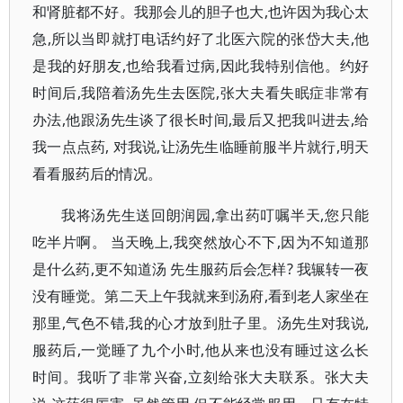
和肾脏都不好。我那会儿的胆子也大,也许因为我心太
急,所以当即就打电话约好了北医六院的张岱大夫,他
是我的好朋友,也给我看过病,因此我特别信他。约好
时间后,我陪着汤先生去医院,张大夫看失眠症非常有
办法,他跟汤先生谈了很长时间,最后又把我叫进去,给
我一点点药, 对我说,让汤先生临睡前服半片就行,明天
看看服药后的情况。
我将汤先生送回朗润园,拿出药叮嘱半天,您只能
吃半片啊。 当天晚上,我突然放心不下,因为不知道那
是什么药,更不知道汤 先生服药后会怎样? 我辗转一夜
没有睡觉。第二天上午我就来到汤府,看到老人家坐在
那里,气色不错,我的心才放到肚子里。汤先生对我说,
服药后,一觉睡了九个小时,他从来也没有睡过这么长
时间。我听了非常兴奋,立刻给张大夫联系。张大夫