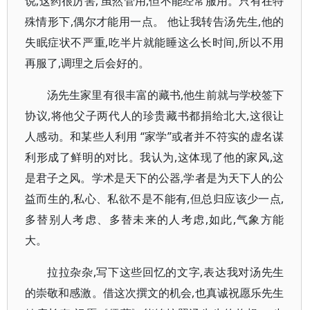
说,这药很厉害, 虽然管用,但不能经常服用。只有在特
殊情形下,偶尔才能用一点。 他让我转告汤先生,他的
失眠症状不严重,吃半片就能睡这么长时间,所以不用
再服了,调理之后会好的。
汤先生家里有很丰富的藏书,他生前就与学校签下
协议,将他父子两代人的珍贵藏书都捐给北大,这很让
人感动。和某些人利用 “家学”或者并不符实的虚名谋
利形成了鲜明的对比。我认为,这体现了他的家风,这
是君子之风。学术是天下的公器,学者是为天下人的公
益而生的,私心、私欲不是不能有,但总归应该少一点,
多替别人考虑、多替未来的人考虑,如此,气象方能
大。
拉拉杂杂,写下这些回忆的文字,表达我对汤先生
的崇敬和感激。借这次撰文的机会,也真诚祝愿乐先生