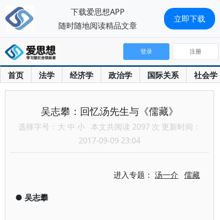
下载爱思想APP
立即下载
随时随地阅读精品文章
登录
注册
首页
法学
经济学
政治学
国际关系
社会学
吴志攀：回忆汤先生与《儒藏》
选择字号：
大
中
小
本文共阅读 2097 次 更新时间：
2017-09-09 23:04
进入专题：
汤一介
儒藏
●
吴志攀