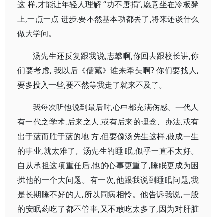
这 样,才能让年轻人理解 “功不唐捐”,愿意坐在冷板凳
上,一点一点 进步,要不然基本功都丢了,将来还谈什么
做大学问。
汤先生还反复跟我说,志攀啊,你回去跟校长讲,你
们要考虑, 我以后《儒藏》谁来牵头啊? 你们要找人,
要多投入一些,要不然等我走了就来不及了。
我每次听他说到最后时,心中都充满伤感。一代人
有一代之学术,后来之人,或有后来的理念、办法,或有
出于蓝而胜于蓝的地 方,但要像汤先生这样,做成一生
的事业,就太难了。汤先生的睡 眠,似乎一直不太好。
自从承担这项重任后,他的心事更重了,睡眠更成为困
扰他的一个大问题。有一次,他跟我说到睡眠问题,我
是长期睡不好的人,所以同病相怜。他告诉我说,一般
的安眠药吃了都不管事,又不敢吃太多了,因为对肝脏