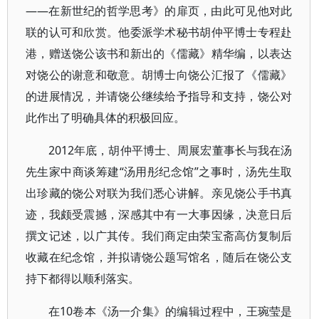
——在新世纪的哲学思考》的扉页，由此可见他对此
联的认可和欣赏。他委派学术秘书胡仲平博士专程赴
港，赠送饶公该书和新出的《儒藏》精华编，以表达
对饶公的谢意和敬意。胡博士向饶公汇报了《儒藏》
的进展情况，并请饶公继续给予指导和支持，饶公对
此作出了明确具体的积极回应。
2012年底，胡仲平博士、周展宏董事长与我在汤
先生家中商谈筹建“汤用彤纪念馆”之事时，汤先生取
出珍藏的饶公对联为我们悉心讲解。亲见饶公手书真
迹，我颇受震撼，深感其中有一大事因缘，决意日后
撰文记述，以广其传。我们商定由荣宝斋高仿复制后
收藏在纪念馆，并拟请饶公题写馆名，随后在饶公支
持下都得以顺利落实。
在10卷本《汤一介集》的编辑过程中，王琬莹是