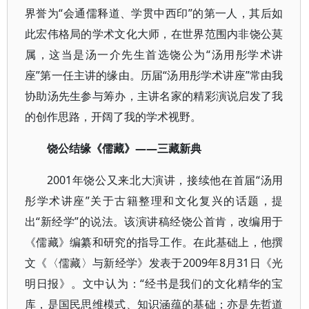
界誉为“会通儒释道、学贯中西印”的第一人，其后如
此宏伟格局的学术文化大师，在世界范围内非饶公莫
属，这当是汤一介先生首选饶公为“汤用彤学术讲
座”第一任主讲的缘由。历届“汤用彤学术讲座”常由我
协助汤先生参与筹办，主讲名家的精彩演说启发了我
的创作思路，开阔了我的学术视野。
饶公结缘《儒藏》——三藏新典
2001年饶公又来北大演讲，接续他在首届“汤用
彤学术讲座”关于古籍整理和文化复兴的话题，提
出“新经学”的说法。该演讲稿经饶公首肯，改编用于
《儒藏》编纂和研究的指导工作。在此基础上，他撰
文《〈儒藏〉与新经学》发表于2009年8月31日《光
明日报》。文中认为：“经书是我们的文化精华的宝
库，是国民思维模式、知识涵蕴的基础；亦是先哲道