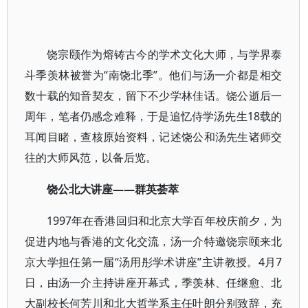
饶宗颐作为熔铸古今的学术文化大师，与学界泰
斗季羡林被誉为“南饶北季”。他们与汤一介都是相交
数十载的知音契友，留下不少学林佳话。饶公逝后一
周年，笔者仍感念难释，于是追忆侍学汤先生18载的
耳闻目睹，查核原始资料，记述饶公和汤先生诸师交
往的大师风范，以备后览。
饶公北大讲座——群英荟萃
1997年在香港回归和北京大学百年校庆前夕，为
促进内地与香港的文化交流，汤一介特邀饶宗颐来北
京大学担任第一届“汤用彤学术讲座”主讲教授。4月7
日，由汤一介主持讲座开幕式，季羡林、任继愈、北
大副校长何芳川和北大哲学系主任叶朗分别致辞，充