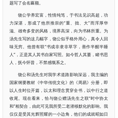
题写了会名匾额。
饶公学养宏富，性情纯笃，于书法见识高超，功
力深湛，形成了他所推崇的“重、拙、大”而浑厚华
滋、雄奇多变的风格，境界高深，向为书林所重。为
汤先生写的这几幅字，饶公似乎格外用心，真令人回
味无穷。他曾有联“书成非隶非草字，善作半醒半睡
人”，正是其人其书自家写照。如今哲人其萎，睹书思
人，抚今怀昔，不禁感慨系之。
饶公和汤先生对我学术道路影响深远，我主编的
国家纲要教材《中华传统文化》的《周易》分册，即
以人生时位开篇，以太和理念贯穿全书，以中行之道
收尾。现在看来，恰与饶公赠汤先生之联“时中协太
和”相契合，由此可见我所受二老潜移默化的影响。我
仅仅是受其光辉照耀的一小边角，他们的成就昭如日