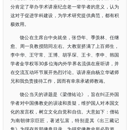
分肯定了举办学术讲座纪念老一辈学者的意义，认为
这对于促进学科建设，为学术研究提供典范，都有积
极效用。
饶公在主席台中央就坐，张岱年、季羡林、任继
愈、周一良教授陪同左右。大教室挤满了上百师生，
李中华、王守常、王博、胡孚琛、王卡、李申、韩国
学者金学权等30多位海内外学界名流俱在座听讲，并
在交流互动环节展开热烈讨论。该讲座由杨立华诸师
兄和我负责接待工作，因而有幸亲承诸师教诲。
饶公当天的讲题是《梁僧祐论》，旨在纠正外国
学者对中国佛教史的误读和质疑，维护国人对本国文
化的发言权，树立文化自觉和自信。大意如下：僧祐
为南朝律宗巨匠，著述弘富，特别是其《出三藏记
集》为现存首部佛典目录，为研究佛教史所必取资。