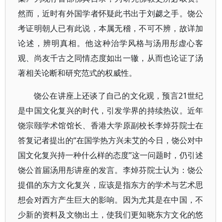
然而，近时有外国学者怀疑此书出于刘勰之手。饶公
考证明朝人已有此说，本属无稽，不可不辨，故详加
论述，辨明真相。他这种治学风格与汤用彤虚心客
观、尚友千古之同情态度如出一辙，从而也论证了汤
著相关论断和研究范式的权威性。
饶公在讲座上还谈了自己的文化观，预言21世纪
是中国文化复兴的时代，引发学界的持续热议。近年
饶宗颐学术馆馆长、香港大学原副校长李焯芬院士在
答复记者提出的“在国学热方兴未艾的今日，饶公对中
国文化复兴持一种什么样的态度”这一问题时，仍引述
饶公首届汤用彤讲座的发言。李焯芬院士认为：饶公
提倡的东方文化复兴，应该是指东方的学术与艺术思
想会对西方产生巨大的影响。因为尤其是在中国，不
少新的资料及文物出土，使我们更知晓东方文化的悠