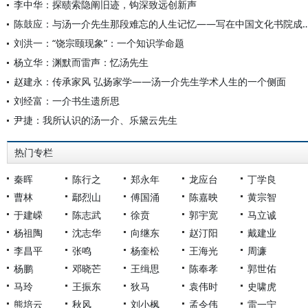
李中华：探赜索隐阐旧迹，钩深致远创新声
陈鼓应：与汤一介先生那段难忘的人生记忆——写在中国文化书
刘洪一：“饶宗颐现象”：一个知识学命题
杨立华：渊默而雷声：忆汤先生
赵建永：传承家风 弘扬家学——汤一介先生学术人生的一个侧面
刘经富：一介书生遗所思
尹捷：我所认识的汤一介、乐黛云先生
热门专栏
秦晖
陈行之
郑永年
龙应台
丁学良
曹林
鄢烈山
傅国涌
陈嘉映
黄宗智
于建嵘
陈志武
徐贲
郭宇宽
马立诚
杨祖陶
沈志华
向继东
赵汀阳
戴建业
李昌平
张鸣
杨奎松
王海光
周濂
杨鹏
邓晓芒
王缉思
陈奉孝
郭世佑
马玲
王振东
狄马
袁伟时
史啸虎
熊培云
秋风
刘小枫
孟令伟
雷一宁