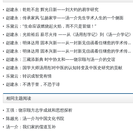
赵建永：乾乾不息 辉光日新——刘大钧的易学研究
赵建永：传承家风 弘扬家学——汤一介先生学术人生的一个侧面
乐黛云：“生命应该燃烧起火焰，而不只是冒烟！”
赵建永：光前裕后 薪尽火传 ——从《汤用彤学记》到《汤一介学记》
赵建永：明体达用 固本兴新——从一封新见信函看任继愈的学术传承与创新
赵建永：明体达用 固本兴新——从一封新见信函看任继愈的学术传承与创新
赵建永：三藏添新典 时中协太和——饶宗颐与汤一介的交谊
赵建永：国学大师汤用彤对中医的认知转变及中医史研究的贡献
乐黛云：转识成智觉有情
赵建永：不诱于誉，不恐于诽
相同主题阅读
王强：饶宗颐方志学成就和思想探析
陈越光：汤一介与中国文化书院
汤一介：我们家的儒道互补