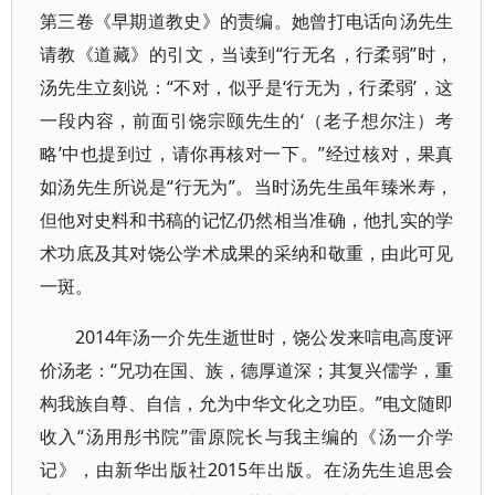
第三卷《早期道教史》的责编。她曾打电话向汤先生
请教《道藏》的引文，当读到“行无名，行柔弱”时，
汤先生立刻说：“不对，似乎是‘行无为，行柔弱’，这
一段内容，前面引饶宗颐先生的‘（老子想尔注）考
略’中也提到过，请你再核对一下。”经过核对，果真
如汤先生所说是“行无为”。当时汤先生虽年臻米寿，
但他对史料和书稿的记忆仍然相当准确，他扎实的学
术功底及其对饶公学术成果的采纳和敬重，由此可见
一斑。
2014年汤一介先生逝世时，饶公发来唁电高度评
价汤老：“兄功在国、族，德厚道深；其复兴儒学，重
构我族自尊、自信，允为中华文化之功臣。”电文随即
收入“汤用彤书院”雷原院长与我主编的《汤一介学
记》，由新华出版社2015年出版。在汤先生追思会