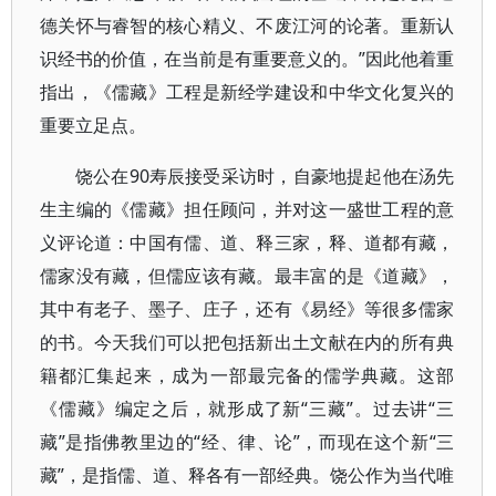
德关怀与睿智的核心精义、不废江河的论著。重新认
识经书的价值，在当前是有重要意义的。”因此他着重
指出，《儒藏》工程是新经学建设和中华文化复兴的
重要立足点。
饶公在90寿辰接受采访时，自豪地提起他在汤先
生主编的《儒藏》担任顾问，并对这一盛世工程的意
义评论道：中国有儒、道、释三家，释、道都有藏，
儒家没有藏，但儒应该有藏。最丰富的是《道藏》，
其中有老子、墨子、庄子，还有《易经》等很多儒家
的书。今天我们可以把包括新出土文献在内的所有典
籍都汇集起来，成为一部最完备的儒学典藏。这部
《儒藏》编定之后，就形成了新“三藏”。过去讲“三
藏”是指佛教里边的“经、律、论”，而现在这个新“三
藏”，是指儒、道、释各有一部经典。饶公作为当代唯