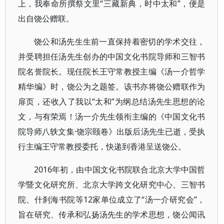
上，我奉命所撰祭文里“三藏新典，时中太和”，便是
出自饶公赠联。
饶公和汤先生生前一直保持着密切的学术交往，
并受聘担任汤先生创办的中国文化书院导师和三智书
院名誉院长。现任院长王守常教授主编《汤一介哲学
精华编》时，饶公为之题签。该书亦将饶公赠联作为
扉页，还收入了我以“太和”为纲总结汤先生思想的论
文，与有荣焉！汤一介先生领衔主编的《中国文化书
院导师八轶文集·饶宗颐卷》出版后汤先生已逝，受执
行主编王守常教授委托，快递到香港呈送饶公。
2016年初，由中国文化书院联合北京大学中国哲
学暨文化研究所、北京大学跨文化研究中心、三智书
院、什刹海书院等12家单位成立了“汤一介研究会”，
旨在研究、传承和弘扬汤先生的学术思想，饶公闻讯