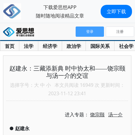
下载爱思想APP
立即下载
随时随地阅读精品文章
登录
注册
首页
法学
经济学
政治学
国际关系
社会学
赵建永：三藏添新典 时中协太和——饶宗颐
与汤一介的交谊
选择字号：
大
中
小
本文共阅读 16949 次 更新时间：
2023-11-12 23:41
进入专题：
饶宗颐
汤一介
●
赵建永