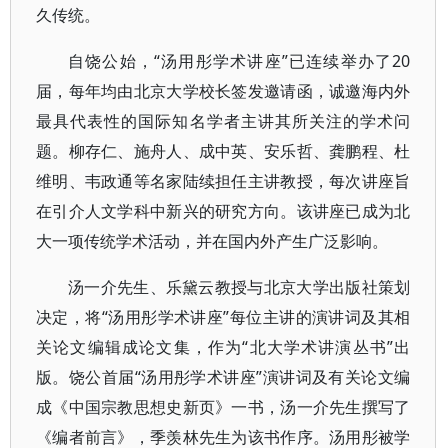
久传统。
自饶公始，“汤用彤学术讲座”已连续举办了20
届，每年均由北京大学校长签发邀请函，诚邀海内外
最具代表性的国际知名学者主讲其所关注的学术问
题。柳存仁、施舟人、成中英、安乐哲、龚鹏程、杜
维明、韦政通等名家陆续担任主讲教授，每次讲座旨
在引介人文学科中新兴的研究方向。该讲座已成为北
大一项传统学术活动，并在国内外产生广泛影响。
汤一介先生、乐黛云教授与北京大学出版社策划
决定，将“汤用彤学术讲座”每位主讲的演讲词及其相
关论文编辑成论文集，作为“北大学术讲演丛书”出
版。饶公首届“汤用彤学术讲座”演讲词及有关论文编
成《中国宗教思想史新页》一书，汤一介先生撰写了
《编者前言》，季羡林先生为该书作序。汤用彤被学