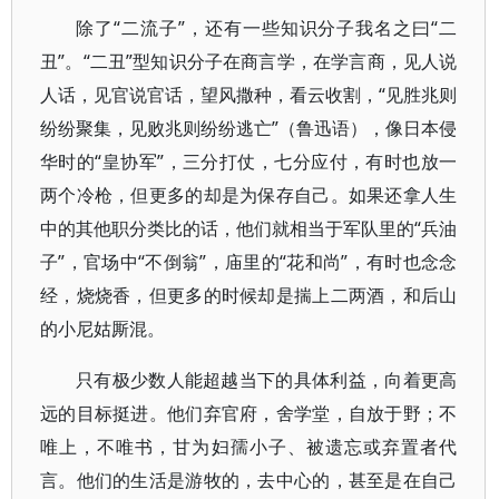
除了“二流子”，还有一些知识分子我名之曰“二
丑”。“二丑”型知识分子在商言学，在学言商，见人说
人话，见官说官话，望风撒种，看云收割，“见胜兆则
纷纷聚集，见败兆则纷纷逃亡”（鲁迅语），像日本侵
华时的“皇协军”，三分打仗，七分应付，有时也放一
两个冷枪，但更多的却是为保存自己。如果还拿人生
中的其他职分类比的话，他们就相当于军队里的“兵油
子”，官场中“不倒翁”，庙里的“花和尚”，有时也念念
经，烧烧香，但更多的时候却是揣上二两酒，和后山
的小尼姑厮混。
只有极少数人能超越当下的具体利益，向着更高
远的目标挺进。他们弃官府，舍学堂，自放于野；不
唯上，不唯书，甘为妇孺小子、被遗忘或弃置者代
言。他们的生活是游牧的，去中心的，甚至是在自己