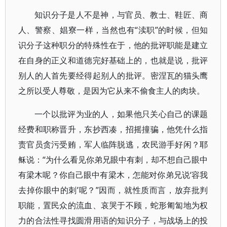
知识分子是人不是神，与官员、教士、鞋匠、商
人、警察、娼寮一样，当然也有“渎职”的时候，但知
识分子这种职分的特殊性在于，他的批评职能是建立
在自身的正义和道德完好基础上的，也就是说，批评
别人的人首先要经得起别人的批评。密涅瓦的猫头鹰
之所以受人尊敬，是因为它从来不偷食主人的肉块。
一个以批评为业的人，如果他只关心自己的课题
经费和职称晋升，东抄西凑，招摇撞骗，他凭什么指
责官员贪污受贿，军人临阵脱逃，农民游手好闲？耶
稣说：“为什么看见你弟兄眼中有刺，却不想自己眼中
有梁木呢？你自己眼中有梁木，怎能对你弟兄说‘容我
去掉你眼中的刺’呢？”因而，就性质而言，放弃批判
职能，置民众的流血、哀哭于不顾，蛇形匍匐地为权
力的合法性寻找圆滑用语的知识分子，与战场上的投