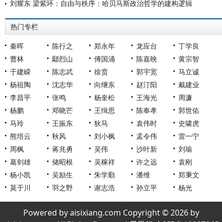
刘耀东 梁紫环：自由与秩序：哈贝马斯政治哲学的建构逻辑
热门专栏
秦晖
陈行之
郑永年
龙应台
丁学良
曹林
鄢烈山
傅国涌
陈嘉映
黄宗智
于建嵘
陈志武
徐贲
郭宇宽
马立诚
杨祖陶
沈志华
向继东
赵汀阳
戴建业
李昌平
张鸣
杨奎松
王海光
周濂
杨鹏
邓晓芒
王缉思
陈奉孝
郭世佑
马玲
王振东
狄马
袁伟时
史啸虎
熊培云
秋风
刘小枫
孟令伟
雷一宁
周枫
蒋兆勇
吴伟
沙叶新
刘瑜
葛剑雄
储昭根
吴稼祥
许之远
袁刚
杨小凯
吴励生
朱学勤
潘维
郑秉文
莫于川
羽之野
谢志浩
孙立平
杨光
Powered by aisixiang.com Copyright © 2026 by