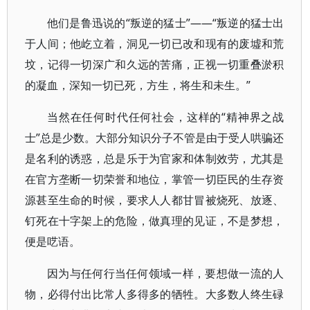
他们是鲁迅说的“叛逆的猛士”——“叛逆的猛士出
于人间；他屹立着，洞见一切已改和现有的废墟和荒
坟，记得一切深广和久远的苦痛，正视一切重叠淤积
的凝血，深知一切已死，方生，将生和未生。”
当然在任何时代任何社会，这样的“精神界之战
士”总是少数。大部分知识分子不管是由于受人哄骗还
是名利的诱惑，总是乐于为官家和体制效劳，尤其是
在官方垄断一切荣誉和地位，掌管一切臣民的生存资
源甚至生命的时候，要求人人都甘冒被烧死、放逐、
钉死在十字架上的危险，做真理的见证，不是梦想，
便是呓语。
因为与任何行当任何领域一样，要想做一流的人
物，必得付出比常人多得多的牺牲。大多数人终生碌