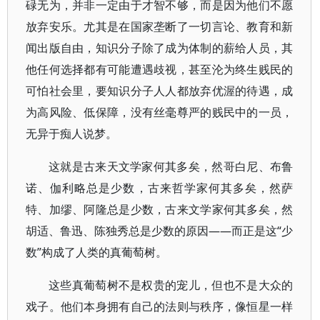
碌无为，并非一定由于才智不够，而是因为他们不愿
放弃安乐。尤其是在国家垄断了一切言论、教育和新
闻出版自由，知识分子除了成为体制的薪给人员，其
他任何选择都有可能遭遇歧视，甚至沦为终生贱民的
可怕社会里，要知识分子人人都放弃优渥的待遇，成
为高风险、低保障，没有丝毫尊严的贱民中的一员，
无异于痴人说梦。
这就是古来天文学家何其多矣，然哥白尼、布鲁
诺、伽利略总是少数，古来哲学家何其多矣，然萨
特、加缪、阿隆总是少数，古来文学家何其多矣，然
胡适、鲁迅、陈独秀总是少数的原因——而正是这“少
数”构成了人类的真葡萄树。
这些真葡萄树不是权贵的宠儿，但也不是大众的
戏子。他们本身拥有自己的法则与秩序，像恒星一样