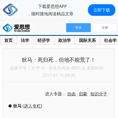
下载爱思想APP
立即下载
随时随地阅读精品文章
登录
注册
首页
法学
经济学
政治学
国际关系
社会学
狄马：死归死，但地不能荒了！
选择字号：
大
中
小
本文共阅读 4895 次 更新时间：
2017-07-15 09:35
进入专题：
自由
启蒙
知识分子
●
狄马
(
进入专栏
)