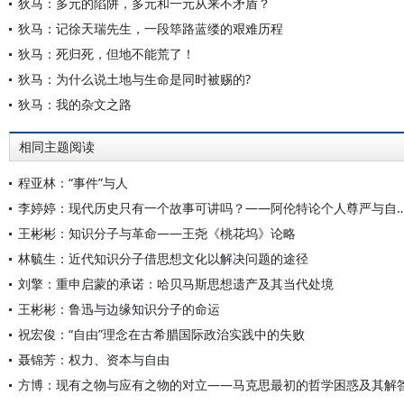
狄马：多元的陷阱，多元和一元从来不矛盾？
狄马：记徐天瑞先生，一段筚路蓝缕的艰难历程
狄马：死归死，但地不能荒了！
狄马：为什么说土地与生命是同时被赐的?
狄马：我的杂文之路
相同主题阅读
程亚林：“事件”与人
李婷婷：现代历史只有一个故事可讲吗？——阿伦特论个人
王彬彬：知识分子与革命——王尧《桃花坞》论略
林毓生：近代知识分子借思想文化以解决问题的途径
刘擎：重申启蒙的承诺：哈贝马斯思想遗产及其当代处境
王彬彬：鲁迅与边缘知识分子的命运
祝宏俊：“自由”理念在古希腊国际政治实践中的失败
聂锦芳：权力、资本与自由
方博：现有之物与应有之物的对立——马克思最初的哲学困惑及其解