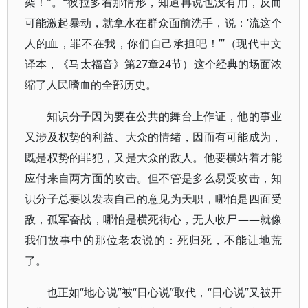
架！”。“彼拉多看那情形，知道再说也没有用，反而
可能激起暴动，就拿水在群众面前洗手，说：‘流这个
人的血，罪不在我，你们自己承担吧！’”（现代中文
译本，《马太福音》第27章24节）这个经典的场面浓
缩了人民嗜血的全部历史。
知识分子因为要在公共的舞台上作证，他的事业
又涉及权势的利益、大众的情绪，因而有可能成为，
既是权势的罪犯，又是大众的敌人。他要横站着才能
应付来自两方面的攻击。但不管是多么易受攻击，知
识分子总要以发表自己的意见为天职，哪怕是四面受
敌，孤军奋战，哪怕是横死街心，无人收尸——就像
我们故事中的那位老农说的：死归死，不能让地荒
了。
也正如“地心说”被“日心说”取代，“日心说”又被开