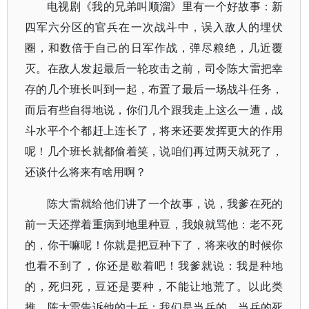
电视剧《我的兄弟叫顺溜》里有一个好故事：新
四军六分区的官兵在一次战斗中，误入敌人的埋伏
圈，和数倍于自己的日军作战，弹尽粮绝，几近覆
灭。在敌人发起最后一轮攻击之前，司令陈大雷把幸
存的几个班长叫到一起，布置了最后一场战斗任务，
而后有些自得地说，你们几个跟我走上这么一遭，战
斗水平个个都赶上连长了，将来还要发挥更大的作用
呢！几个班长就都偷着笑，说咱们再过两天就死了，
还谈什么将来有啥用啊？
陈大雷就给他们讲了一个故事，说，我爹在死的
前一天还撑着重病到地里种豆，我娘就骂他：老不死
的，你干嘛呢！你就是把豆种下了，将来收的时候你
也看不到了，你还是歇着吧！我爹就说：我是种地
的，死归死，豆还是要种，不能让地荒了。以此类
推，陈大雷告诉他的士兵：我们是当兵的，当兵的死