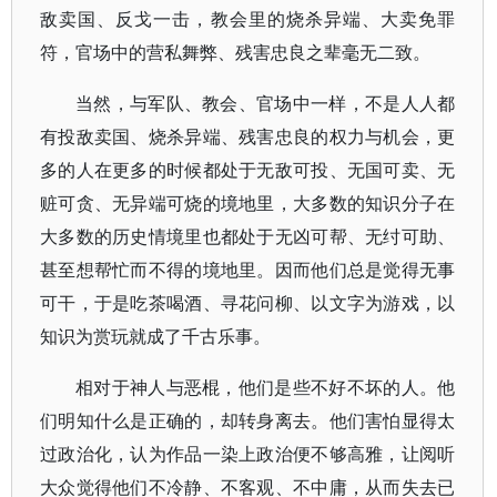
敌卖国、反戈一击，教会里的烧杀异端、大卖免罪
符，官场中的营私舞弊、残害忠良之辈毫无二致。
当然，与军队、教会、官场中一样，不是人人都
有投敌卖国、烧杀异端、残害忠良的权力与机会，更
多的人在更多的时候都处于无敌可投、无国可卖、无
赃可贪、无异端可烧的境地里，大多数的知识分子在
大多数的历史情境里也都处于无凶可帮、无纣可助、
甚至想帮忙而不得的境地里。因而他们总是觉得无事
可干，于是吃茶喝酒、寻花问柳、以文字为游戏，以
知识为赏玩就成了千古乐事。
相对于神人与恶棍，他们是些不好不坏的人。他
们明知什么是正确的，却转身离去。他们害怕显得太
过政治化，认为作品一染上政治便不够高雅，让阅听
大众觉得他们不冷静、不客观、不中庸，从而失去已