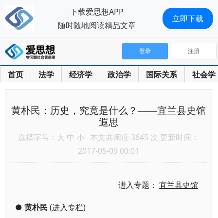
下载爱思想APP
立即下载
随时随地阅读精品文章
登录
注册
首页
法学
经济学
政治学
国际关系
社会学
黄朴民：历史，究竟是什么？——宜兰县史馆
遐思
选择字号：
大
中
小
本文共阅读 3645 次 更新时间：
2017-05-09 00:01
进入专题：
宜兰县史馆
●
黄朴民
(
进入专栏
)