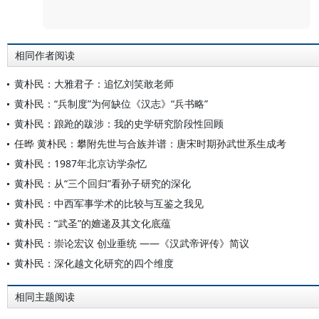
评论
相同作者阅读
黄朴民：大雅君子：追忆刘笑敢老师
黄朴民：“兵制度”为何缺位《汉志》“兵书略”
黄朴民：踉跄的跋涉：我的史学研究阶段性回顾
任晔 黄朴民：攀附先世与合族并谱：唐宋时期孙武世系生成考
黄朴民：1987年北京访学杂忆
黄朴民：从“三个回归”看孙子研究的深化
黄朴民：中西军事学术的比较与互鉴之我见
黄朴民：“武圣”的嬗递及其文化底蕴
黄朴民：崇论宏议 创业垂统 ——《汉武帝评传》简议
黄朴民：深化越文化研究的四个维度
相同主题阅读