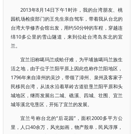
2013年8月14日下午1时许，我的台湾朋友、桃
园机场检疫部门的王先生亲自驾车，带着我从台北的
台湾大学修齐会馆出发，用约50分钟的车程，穿越连
绵10多公里的雪山隧道，来到位处台湾岛东北的宜
兰。
宜兰旧称噶玛兰或蛤仔难，为平埔族噶玛兰族生
活之地，由于位于兰阳平原上因此也称作兰阳地区，
1796年来自漳州的吴沙，带领了漳州、泉州及客家子
民移民台湾，从淡水沿着草岭古道驻垦兰阳平原和头
城地区，继而发展出二城、礁溪、四城、壮围、宜兰
城等溪北屯垦区，开拓了宜兰的发展。
宜兰号称台北的“后花园”，面积2000多平方公
里，人口40余万，风光如画，物产殷阜，民风淳厚，