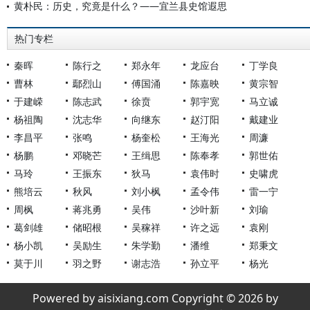
黄朴民：历史，究竟是什么？——宜兰县史馆遐思
热门专栏
秦晖
陈行之
郑永年
龙应台
丁学良
曹林
鄢烈山
傅国涌
陈嘉映
黄宗智
于建嵘
陈志武
徐贲
郭宇宽
马立诚
杨祖陶
沈志华
向继东
赵汀阳
戴建业
李昌平
张鸣
杨奎松
王海光
周濂
杨鹏
邓晓芒
王缉思
陈奉孝
郭世佑
马玲
王振东
狄马
袁伟时
史啸虎
熊培云
秋风
刘小枫
孟令伟
雷一宁
周枫
蒋兆勇
吴伟
沙叶新
刘瑜
葛剑雄
储昭根
吴稼祥
许之远
袁刚
杨小凯
吴励生
朱学勤
潘维
郑秉文
莫于川
羽之野
谢志浩
孙立平
杨光
Powered by aisixiang.com Copyright © 2026 by