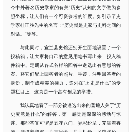
今中外著名历史学家的有关“历史”认知的文字做为参
照坐标，让人们有一个可资参考的维度。如引录了史
学家杜正胜先生的名言：“历史就是史家与史料之间的
对话。”等等。
与此同时，宜兰县史馆还别开生面地设置了一个
投稿箱，让大家将自己的意见用笔书写出来，投入稿
件箱中。定期从各式各样的回答中遴选出有意思的答
案。将它们配上回答者的照片、手迹，注明回答者的
身份，制作成精美的挂页，陈列在“历史是什么”的专
题栏目上。这真是一个富有创见的举措。
我认真地看了一部分被遴选出来的普通人关于“历
史究竟是什么”的解答，第一感觉是深深的感动与惊
诧。那些答复可谓是五花八门、异彩纷呈，充满着睿
智，洋溢着幽默，片言只语，尽见机锋，另辟蹊径，