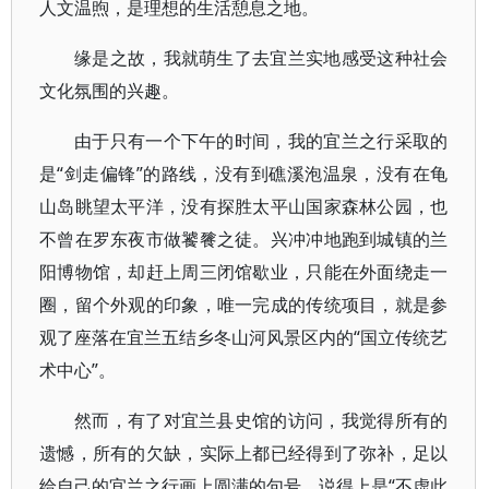
人文温煦，是理想的生活憩息之地。
缘是之故，我就萌生了去宜兰实地感受这种社会
文化氛围的兴趣。
由于只有一个下午的时间，我的宜兰之行采取的
是“剑走偏锋”的路线，没有到礁溪泡温泉，没有在龟
山岛眺望太平洋，没有探胜太平山国家森林公园，也
不曾在罗东夜市做饕餮之徒。兴冲冲地跑到城镇的兰
阳博物馆，却赶上周三闭馆歇业，只能在外面绕走一
圈，留个外观的印象，唯一完成的传统项目，就是参
观了座落在宜兰五结乡冬山河风景区内的“国立传统艺
术中心”。
然而，有了对宜兰县史馆的访问，我觉得所有的
遗憾，所有的欠缺，实际上都已经得到了弥补，足以
给自己的宜兰之行画上圆满的句号，说得上是“不虚此