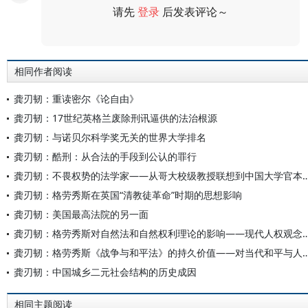
请先
登录
后发表评论～
评论
相同作者阅读
龚刃韧：重读密尔《论自由》
龚刃韧：17世纪英格兰废除刑讯逼供的法治根源
龚刃韧：与诺贝尔科学奖无关的世界大学排名
龚刃韧：酷刑：从合法的手段到公认的罪行
龚刃韧：不畏权势的法学家——从哥大校级教授联想到
龚刃韧：格劳秀斯在英国“清教徒革命”时期的思想影响
龚刃韧：美国最高法院的另一面
龚刃韧：格劳秀斯对自然法和自然权利理论的影响——现
龚刃韧：格劳秀斯《战争与和平法》的持久价值——对
龚刃韧：中国城乡二元社会结构的历史成因
相同主题阅读