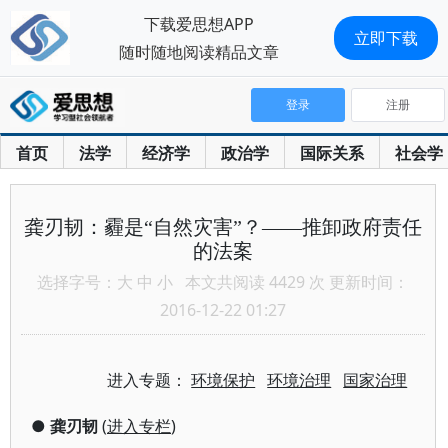
下载爱思想APP
立即下载
随时随地阅读精品文章
登录
注册
首页
法学
经济学
政治学
国际关系
社会学
龚刃韧：霾是“自然灾害”？——推卸政府责任
的法案
选择字号：
大
中
小
本文共阅读 4429 次 更新时间：
2016-12-22 01:27
进入专题：
环境保护
环境治理
国家治理
●
龚刃韧
(
进入专栏
)