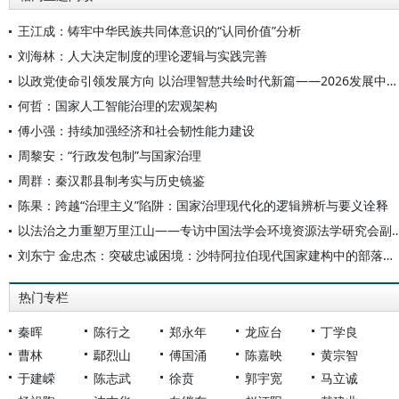
王江成：铸牢中华民族共同体意识的“认同价值”分析
刘海林：人大决定制度的理论逻辑与实践完善
以政党使命引领发展方向 以治理智慧共绘时代新篇——2026发展中国家国家治理高端智库平行论坛综述
何哲：国家人工智能治理的宏观架构
傅小强：持续加强经济和社会韧性能力建设
周黎安：“行政发包制”与国家治理
周群：秦汉郡县制考实与历史镜鉴
陈果：跨越“治理主义”陷阱：国家治理现代化的逻辑辨析与要义诠释
以法治之力重塑万里江山——专访中国法学会环境资源
刘东宁 金忠杰：突破忠诚困境：沙特阿拉伯现代国家建构中的部落整合及国家治理承变
热门专栏
秦晖
陈行之
郑永年
龙应台
丁学良
曹林
鄢烈山
傅国涌
陈嘉映
黄宗智
于建嵘
陈志武
徐贲
郭宇宽
马立诚