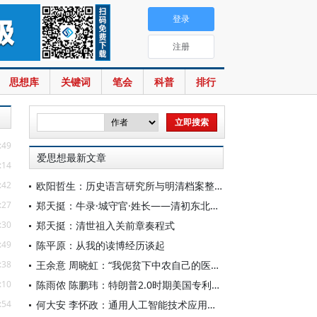
登录
注册
思想库
关键词
笔会
科普
排行
:49
爱思想最新文章
:14
:42
欧阳哲生：历史语言研究所与明清档案整理工作（1928-1949年）
:27
郑天挺：牛录·城守官·姓长——清初东北的地方行政机构
:30
郑天挺：清世祖入关前章奏程式
:49
陈平原：从我的读博经历谈起
:38
王余意 周晓虹：“我伲贫下中农自己的医生”——赤脚医生的视觉表征与形象建构（1965—1978）
:10
陈雨侬 陈鹏玮：特朗普2.0时期美国专利制度的“武器化”演进与中国应对
:54
何大安 李怀政：通用人工智能技术应用下的数字调节机制