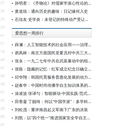
:37
孙明君：《齐物论》对儒家学派心性论的回应
:30
黄道炫：通向历史的趣味：日记缘何入史
:35
石佳友 史学炎：未登记的特殊动产受让人排除强制执行问题研究
:29
爱思想一周排行
:41
:51
薛澜：人工智能技术的社会应用——治理挑战
:18
易凤林：南京方面国民党要员对中共三大起义的反应
:49
张永：一九二七年中共在武装暴动中的组织转型
:41
张陈：隐藏的记忆：红军成立纪念日确立前中共对南昌起义的纪念
:58
邱华翔：韩国托育服务普惠化发展的动力机制、制度路径与政策效应
:38
赵春华：中国时尚传播学自主知识体系的内在逻辑与实践路径
:07
涂凌波 张译匀：智能驱动·中国实践·范式创新：“构建中国新闻传播学自主知识体系”专题研讨会综述
:43
田香凝 丁靓琦：何以“中国学派”：多学科视野下中国特色新闻传播学建设的研究
:38
刘松茂：重评南昌起义军南下广东的决策
:08
刘凯：以“四个统一”推进国家安全学自主知识体系构建
:47