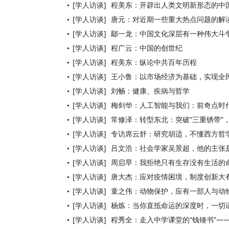
[学人访谈]
程美东：开辟出人类文明新形态的中
[学人访谈]
唐元：对近期一些重大热点问题的解
[学人访谈]
鄢一龙：中国文化深层有一种伟大斗
[学人访谈]
程广云：中国的创世纪
[学人访谈]
程美东：纵论中共百年历程
[学人访谈]
王小鲁：以市场经济为基础，实现全
[学人访谈]
刘畅：健康、疾病与哲学
[学人访谈]
梅剑华：人工智能与我们：前奇点时
[学人访谈]
常修泽：转型东北：突破“三重锈带”，
[学人访谈]
专访席云舒：研究胡适，不懂西方哲
[学人访谈]
吕文浩：社会学家吴景超，他的主张
[学人访谈]
周启早：我拒绝只有生存没有生活的
[学人访谈]
唐大杰：应对疫情困境，制度创新大
[学人访谈]
童之伟：动物保护，应有一部人与动
[学人访谈]
杨炼：当你直抵命运的深度时，一切
[学人访谈]
程秀全：走入中学课堂的“钱锺书”—