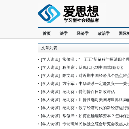
首页
法学
经济学
政治学
国际
文章列表
[学人访谈]
常修泽：“十五五”新征程与厘清四个
[学人访谈]
程美东：从现代化到中国式现代化
[学人访谈]
陈文玲：对近期中国经济几个热点难
[学人访谈]
方宇军：中华法系一定能复兴——关
[学人访谈]
纪明葵：特朗普百日新政评估
[学人访谈]
纪明葵：川普胜选对美国与世界格局
[学人访谈]
纪明葵：数字经济时代的新经济运行
[学人访谈]
常修泽：如何正确理解资本？怎样保
[学人访谈]
专访琉球民族独立综合研究会发起人